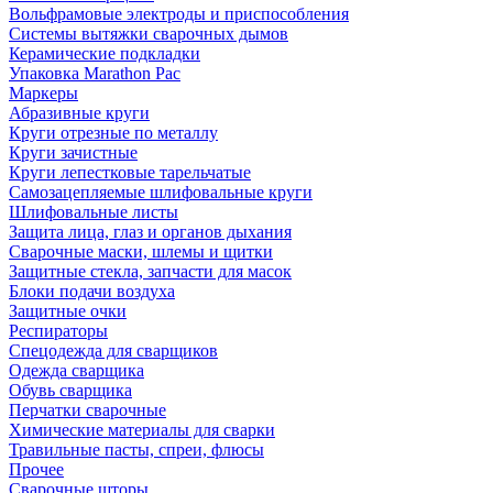
Вольфрамовые электроды и приспособления
Системы вытяжки сварочных дымов
Керамические подкладки
Упаковка Marathon Pac
Маркеры
Абразивные круги
Круги отрезные по металлу
Круги зачистные
Круги лепестковые тарельчатые
Самозацепляемые шлифовальные круги
Шлифовальные листы
Защита лица, глаз и органов дыхания
Сварочные маски, шлемы и щитки
Защитные стекла, запчасти для масок
Блоки подачи воздуха
Защитные очки
Респираторы
Спецодежда для сварщиков
Одежда сварщика
Обувь сварщика
Перчатки сварочные
Химические материалы для сварки
Травильные пасты, спреи, флюсы
Прочее
Сварочные шторы