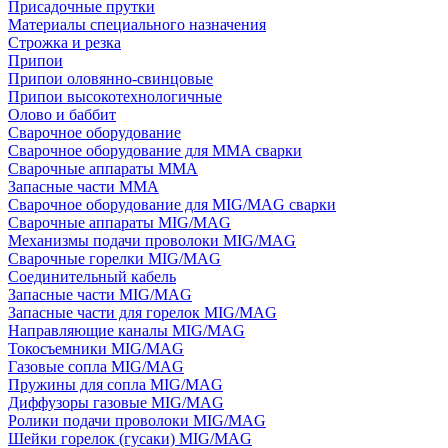
Присадочные прутки
Материалы специального назначения
Строжка и резка
Припои
Припои оловянно-свинцовые
Припои высокотехнологичные
Олово и баббит
Сварочное оборудование
Сварочное оборудование для MMA сварки
Сварочные аппараты MMA
Запасные части MMA
Сварочное оборудование для MIG/MAG сварки
Сварочные аппараты MIG/MAG
Механизмы подачи проволоки MIG/MAG
Сварочные горелки MIG/MAG
Соединительный кабель
Запасные части MIG/MAG
Запасные части для горелок MIG/MAG
Направляющие каналы MIG/MAG
Токосъемники MIG/MAG
Газовые сопла MIG/MAG
Пружины для сопла MIG/MAG
Диффузоры газовые MIG/MAG
Ролики подачи проволоки MIG/MAG
Шейки горелок (гусаки) MIG/MAG