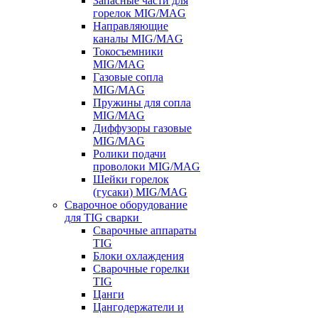
Запасные части для
горелок MIG/MAG
Направляющие
каналы MIG/MAG
Токосъемники
MIG/MAG
Газовые сопла
MIG/MAG
Пружины для сопла
MIG/MAG
Диффузоры газовые
MIG/MAG
Ролики подачи
проволоки MIG/MAG
Шейки горелок
(гусаки) MIG/MAG
Сварочное оборудование
для TIG сварки
Сварочные аппараты
TIG
Блоки охлаждения
Сварочные горелки
TIG
Цанги
Цангодержатели и