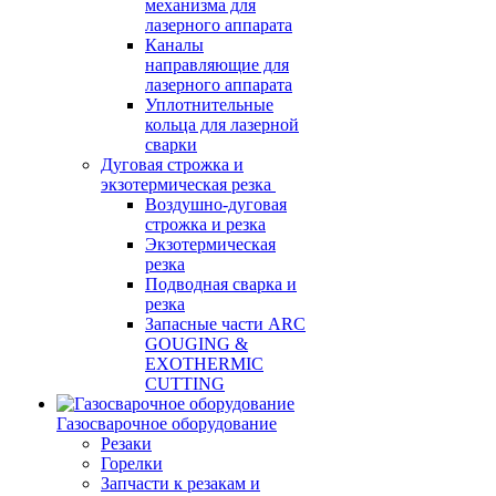
механизма для
лазерного аппарата
Каналы
направляющие для
лазерного аппарата
Уплотнительные
кольца для лазерной
сварки
Дуговая строжка и
экзотермическая резка
Воздушно-дуговая
строжка и резка
Экзотермическая
резка
Подводная сварка и
резка
Запасные части ARC
GOUGING &
EXOTHERMIC
CUTTING
Газосварочное оборудование
Резаки
Горелки
Запчасти к резакам и