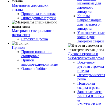
механизма для
Материалы для сварки
лазерного
титана
аппарата
Проволока сплошная
Каналы
Присадочные прутки
направляющие
для лазерного
аппарата
Материалы специального
Уплотнительные
назначения
кольца для
Строжка и резка
лазерной сварки
Припои
Припои оловянно-
Дуговая строжка и
свинцовые
экзотермическая резка
Припои
Воздушно-
высокотехнологичные
дуговая строжка
Олово и баббит
и резка
Экзотермическая
резка
Подводная
сварка и резка
Запасные части
ARC GOUGING
&
EXOTHERMIC