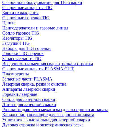
Сварочное оборудование для TIG сварки
Сварочные аппараты TIG
Блоки охлаждения
Сварочные горелки TIG
Цанги
Цангодержатели и газовые линзы
Сопло газовое TIG
Изоляторы TIG
Заглушки TIG
Наборы для TIG горелки
Головки TIG горелок
Запасные части TIG
Воздушно-плазменная сварка, резка и строжка
Сварочные аппараты PLASMA CUT
Плазмотроны
Запасные части PLASMA
Лазерная сварка, резка и очистка
Аппараты лазерной сварки
Горелки лазерные
Сопла для лазерной сварки
Линзы для лазерной сварки
Ролики подающего механизма для лазерного аппарата
Каналы направляющие для лазерного аппарата
Уплотнительные кольца для лазерной сварки
Дуговая строжка и экзотермическая резка