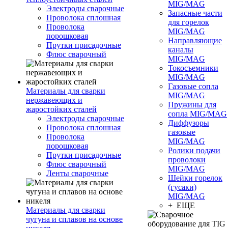
MIG/MAG
Электроды сварочные
Запасные части
Проволока сплошная
для горелок
Проволока
MIG/MAG
порошковая
Направляющие
Прутки присадочные
каналы
Флюс сварочный
MIG/MAG
Токосъемники
MIG/MAG
Газовые сопла
Материалы для сварки
MIG/MAG
нержавеющих и
Пружины для
жаростойких сталей
сопла MIG/MAG
Электроды сварочные
Диффузоры
Проволока сплошная
газовые
Проволока
MIG/MAG
порошковая
Ролики подачи
Прутки присадочные
проволоки
Флюс сварочный
MIG/MAG
Ленты сварочные
Шейки горелок
(гусаки)
MIG/MAG
+ ЕЩЕ
Материалы для сварки
чугуна и сплавов на основе