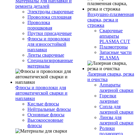
Материалы для наплавки и
ремонта деталей
Электроды сварочные
Воздушно-плазменная
Проволока сплошная
сварка, резка и
Проволока
строжка
порошковая
Сварочные
Прутки присадочные
аппараты
Флюсы и проволоки
PLASMA CUT
для износостойкой
Плазмотроны
наплавки
Запасные части
Ленты сварочные
PLASMA
Специализированные
материалы
Лазерная сварка, резка
и очистка
Аппараты
Флюсы и проволоки для
лазерной сварки
автоматической сварки и
Горелки
наплавки
лазерные
Кислые флюсы
Сопла для
Нейтральные флюсы
лазерной сварки
Основные флюсы
Линзы для
Высокоосновные
лазерной сварки
флюсы
Ролики
подающего