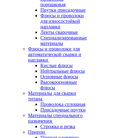
порошковая
Прутки присадочные
Флюсы и проволоки
для износостойкой
наплавки
Ленты сварочные
Специализированные
материалы
Флюсы и проволоки для
автоматической сварки и
наплавки
Кислые флюсы
Нейтральные флюсы
Основные флюсы
Высокоосновные
флюсы
Материалы для сварки
титана
Проволока сплошная
Присадочные прутки
Материалы специального
назначения
Строжка и резка
Припои
Припои оловянно-