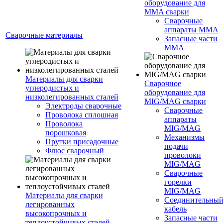
оборудование для
MMA сварки
Сварочные
аппараты MMA
Сварочные материалы
Запасные части
MMA
Материалы для сварки
Сварочное
углеродистых и
оборудование для
низколегированных сталей
MIG/MAG сварки
Электроды сварочные
Сварочные
Проволока сплошная
аппараты
Проволока
MIG/MAG
порошковая
Механизмы
Прутки присадочные
подачи
Флюс сварочный
проволоки
MIG/MAG
Сварочные
горелки
MIG/MAG
Материалы для сварки
Соединительны
легированных
кабель
высокопрочных и
Запасные части
теплоустойчивых сталей