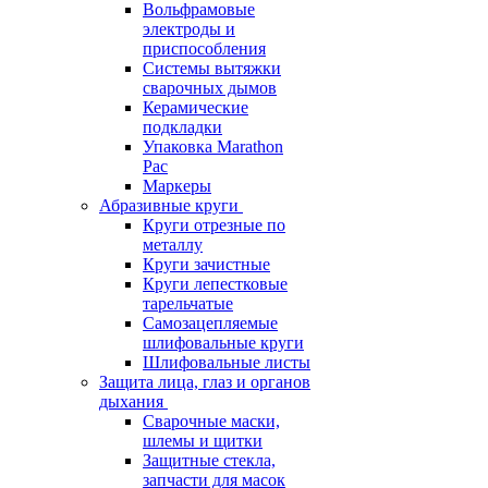
Вольфрамовые
электроды и
приспособления
Системы вытяжки
сварочных дымов
Керамические
подкладки
Упаковка Marathon
Pac
Маркеры
Абразивные круги
Круги отрезные по
металлу
Круги зачистные
Круги лепестковые
тарельчатые
Самозацепляемые
шлифовальные круги
Шлифовальные листы
Защита лица, глаз и органов
дыхания
Сварочные маски,
шлемы и щитки
Защитные стекла,
запчасти для масок