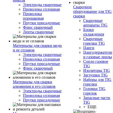
никеля
Электроды сварочные
Сварочное
Проволока сплошная
оборудование для TIG
Проволока
сварки
порошковая
Сварочные
Прутки присадочные
аппараты TIG
Флюс сварочный
Блоки
Ленты сварочные
охлаждения
Сварочные
горелки TIG
Материалы для сварки меди
Цанги
и ее сплавов
Цангодержатели
Электроды сварочные
и газовые линзы
Проволока сплошная
Сопло газовое
Прутки присадочные
TIG
Флюс сварочный
Изоляторы TIG
Заглушки TIG
Наборы для TIG
Материалы для сварки
горелки
алюминия и его сплавов
Головки TIG
Электроды сварочные
горелок
Проволока сплошная
Запасные части
Прутки присадочные
TIG
+ ЕЩЕ