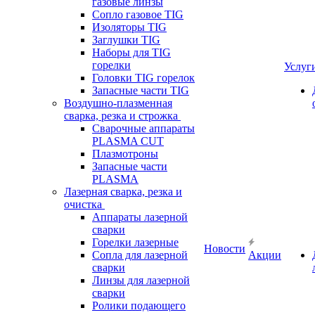
газовые линзы
Сопло газовое TIG
Изоляторы TIG
Заглушки TIG
Наборы для TIG
горелки
Услуг
Головки TIG горелок
Запасные части TIG
Воздушно-плазменная
сварка, резка и строжка
Сварочные аппараты
PLASMA CUT
Плазмотроны
Запасные части
PLASMA
Лазерная сварка, резка и
очистка
Аппараты лазерной
сварки
Горелки лазерные
Новости
Сопла для лазерной
Акции
сварки
Линзы для лазерной
сварки
Ролики подающего