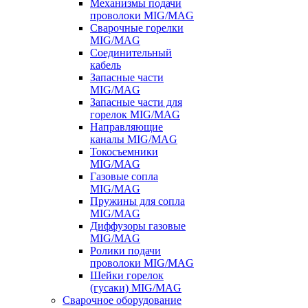
Механизмы подачи
проволоки MIG/MAG
Сварочные горелки
MIG/MAG
Соединительный
кабель
Запасные части
MIG/MAG
Запасные части для
горелок MIG/MAG
Направляющие
каналы MIG/MAG
Токосъемники
MIG/MAG
Газовые сопла
MIG/MAG
Пружины для сопла
MIG/MAG
Диффузоры газовые
MIG/MAG
Ролики подачи
проволоки MIG/MAG
Шейки горелок
(гусаки) MIG/MAG
Сварочное оборудование