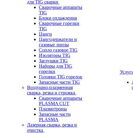
для TIG сварки
Сварочные аппараты
TIG
Блоки охлаждения
Сварочные горелки
TIG
Цанги
Цангодержатели и
газовые линзы
Сопло газовое TIG
Изоляторы TIG
Заглушки TIG
Наборы для TIG
горелки
Услуг
Головки TIG горелок
Запасные части TIG
Воздушно-плазменная
сварка, резка и строжка
Сварочные аппараты
PLASMA CUT
Плазмотроны
Запасные части
PLASMA
Лазерная сварка, резка и
очистка