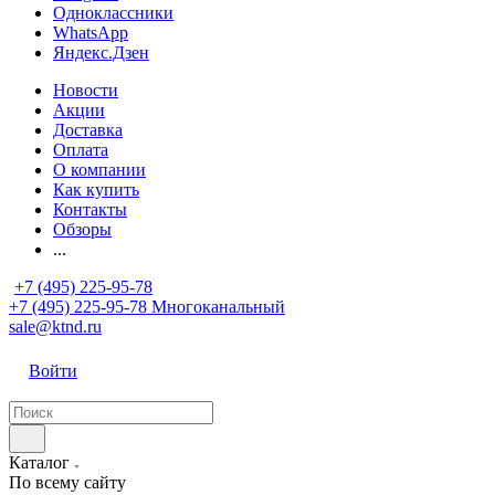
Одноклассники
WhatsApp
Яндекс.Дзен
Новости
Акции
Доставка
Оплата
О компании
Как купить
Контакты
Обзоры
...
+7 (495) 225-95-78
+7 (495) 225-95-78
Многоканальный
sale@ktnd.ru
Войти
Каталог
По всему сайту