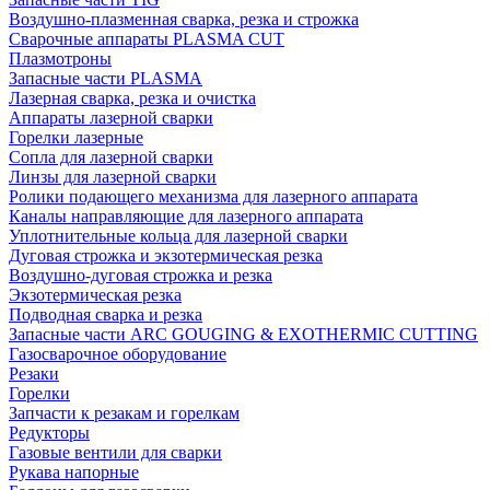
Воздушно-плазменная сварка, резка и строжка
Сварочные аппараты PLASMA CUT
Плазмотроны
Запасные части PLASMA
Лазерная сварка, резка и очистка
Аппараты лазерной сварки
Горелки лазерные
Сопла для лазерной сварки
Линзы для лазерной сварки
Ролики подающего механизма для лазерного аппарата
Каналы направляющие для лазерного аппарата
Уплотнительные кольца для лазерной сварки
Дуговая строжка и экзотермическая резка
Воздушно-дуговая строжка и резка
Экзотермическая резка
Подводная сварка и резка
Запасные части ARC GOUGING & EXOTHERMIC CUTTING
Газосварочное оборудование
Резаки
Горелки
Запчасти к резакам и горелкам
Редукторы
Газовые вентили для сварки
Рукава напорные