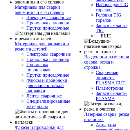
Наборы для TIG
Материалы для сварки
горелки
алюминия и его сплавов
Головки TIG
Электроды сварочные
горелок
Проволока сплошная
Запасные части
Прутки присадочные
TIG
+ ЕЩЕ
Материалы для наплавки и
ремонта деталей
Электроды сварочные
Воздушно-плазменная
Проволока сплошная
сварка, резка и
Проволока
строжка
порошковая
Сварочные
Прутки присадочные
аппараты
Флюсы и проволоки
PLASMA CUT
для износостойкой
Плазмотроны
наплавки
Запасные части
Ленты сварочные
PLASMA
Специализированные
материалы
Лазерная сварка, резка
и очистка
Аппараты
Флюсы и проволоки для
лазерной сварки