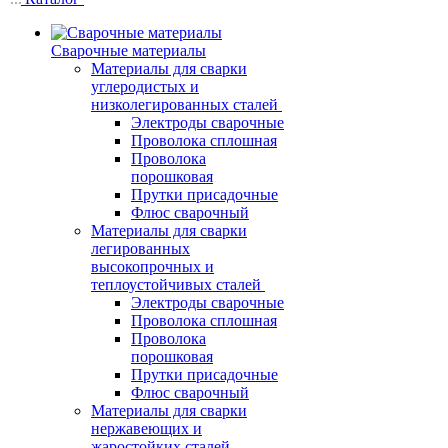
Сварочные материалы
Материалы для сварки
углеродистых и
низколегированных сталей
Электроды сварочные
Проволока сплошная
Проволока
порошковая
Прутки присадочные
Флюс сварочный
Материалы для сварки
легированных
высокопрочных и
теплоустойчивых сталей
Электроды сварочные
Проволока сплошная
Проволока
порошковая
Прутки присадочные
Флюс сварочный
Материалы для сварки
нержавеющих и
жаростойких сталей