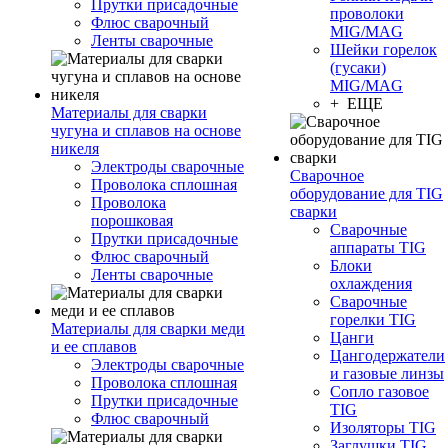
Прутки присадочные
проволоки
Флюс сварочный
MIG/MAG
Ленты сварочные
Шейки горелок
(гусаки)
MIG/MAG
+ ЕЩЕ
Материалы для сварки
чугуна и сплавов на основе
никеля
Электроды сварочные
Сварочное
Проволока сплошная
оборудование для TIG
Проволока
сварки
порошковая
Сварочные
Прутки присадочные
аппараты TIG
Флюс сварочный
Блоки
Ленты сварочные
охлаждения
Сварочные
горелки TIG
Материалы для сварки меди
Цанги
и ее сплавов
Цангодержатели
Электроды сварочные
и газовые линзы
Проволока сплошная
Сопло газовое
Прутки присадочные
TIG
Флюс сварочный
Изоляторы TIG
Заглушки TIG