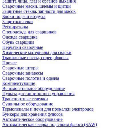
Защита лица, глаз и органов дыхания
Сварочные маски, шлемы и щитки
Защитные стекла, запчасти для масок
Блоки подачи воздуха
Защитные очки
Респираторы
Спецодежда для сварщиков
Одежда сварщика
Обувь сварщика
Перчатки сварочные
Химические материалы для сварки
Травильные пасты, спреи, флюсы
Прочее
Сварочные шторы
Сварочные занавесы
Сварочные полотна и одеяла
Комплектующие
Вспомогательное оборудование
Пульты дистанционного управления
Транспортные тележки
Сушильное оборудование
Термопеналы и печи для прокалки электродов
Бункеры для хранения флюсов
Автоматическое оборудование
Автоматическая сварка под слоем флюса (SAW)