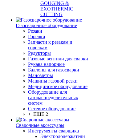
GOUGING &
EXOTHERMIC
CUTTING
Газосварочное оборудование
Резаки
Горелки
Запчасти к резакам и
горелкам
Редукторы
Газовые вентили для сварки
Рукава напорные
Баллоны для газосварки
Манометры
Машины газовой резки
Медицинское оборудование
Оборудование для
газораспределительных
систем
Сетевое оборудование
+ ЕЩЕ 2
Сварочные аксессуары
Инструменты сварщика
Электрододержатели