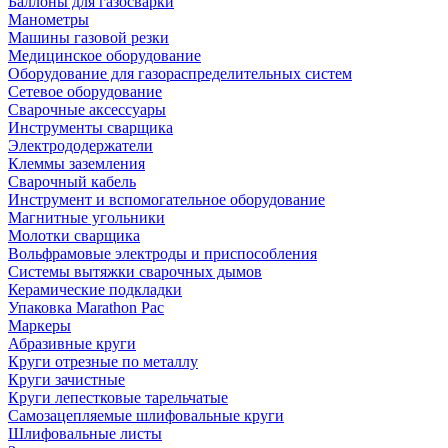
Баллоны для газосварки
Манометры
Машины газовой резки
Медицинское оборудование
Оборудование для газораспределительных систем
Сетевое оборудование
Сварочные аксессуары
Инструменты сварщика
Электрододержатели
Клеммы заземления
Сварочный кабель
Инструмент и вспомогательное оборудование
Магнитные угольники
Молотки сварщика
Вольфрамовые электроды и приспособления
Системы вытяжки сварочных дымов
Керамические подкладки
Упаковка Marathon Pac
Маркеры
Абразивные круги
Круги отрезные по металлу
Круги зачистные
Круги лепестковые тарельчатые
Самозацепляемые шлифовальные круги
Шлифовальные листы