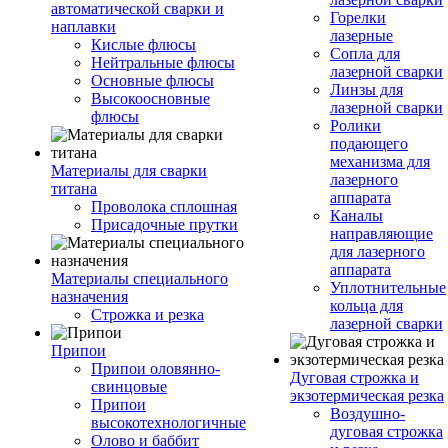
автоматической сварки и
Горелки
наплавки
лазерные
Кислые флюсы
Сопла для
Нейтральные флюсы
лазерной сварки
Основные флюсы
Линзы для
Высокоосновные
лазерной сварки
флюсы
Ролики
подающего
механизма для
Материалы для сварки
лазерного
титана
аппарата
Проволока сплошная
Каналы
Присадочные прутки
направляющие
для лазерного
аппарата
Материалы специального
Уплотнительные
назначения
кольца для
Строжка и резка
лазерной сварки
Припои
Припои оловянно-
Дуговая строжка и
свинцовые
экзотермическая резка
Припои
Воздушно-
высокотехнологичные
дуговая строжка
Олово и баббит