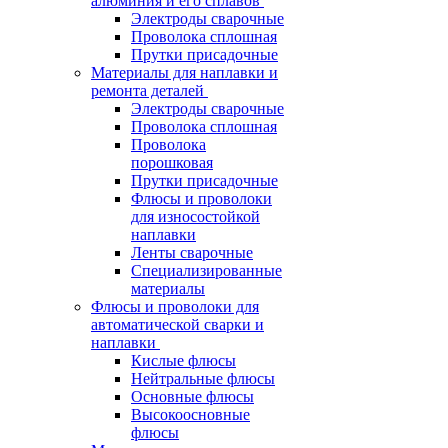
алюминия и его сплавов
Электроды сварочные
Проволока сплошная
Прутки присадочные
Материалы для наплавки и
ремонта деталей
Электроды сварочные
Проволока сплошная
Проволока
порошковая
Прутки присадочные
Флюсы и проволоки
для износостойкой
наплавки
Ленты сварочные
Специализированные
материалы
Флюсы и проволоки для
автоматической сварки и
наплавки
Кислые флюсы
Нейтральные флюсы
Основные флюсы
Высокоосновные
флюсы