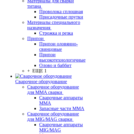
Материалы для сварки
титана
Проволока сплошная
Присадочные прутки
Материалы специального
назначения
Строжка и резка
Припои
Припои оловянно-
свинцовые
Припои
высокотехнологичные
Олово и баббит
+ ЕЩЕ 1
Сварочное оборудование
Сварочное оборудование
для MMA сварки
Сварочные аппараты
MMA
Запасные части MMA
Сварочное оборудование
для MIG/MAG сварки
Сварочные аппараты
MIG/MAG