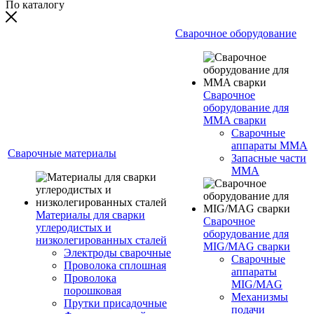
По каталогу
Сварочное оборудование
Сварочное
оборудование для
MMA сварки
Сварочные
аппараты MMA
Сварочные материалы
Запасные части
MMA
Материалы для сварки
Сварочное
углеродистых и
оборудование для
низколегированных сталей
MIG/MAG сварки
Электроды сварочные
Сварочные
Проволока сплошная
аппараты
Проволока
MIG/MAG
порошковая
Механизмы
Прутки присадочные
подачи