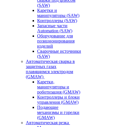
сварки под флюсом
(SAW)
Каретки и
манипуляторы (SAW)
Контроллеры (SAW)
Запасные части
Automation (SAW)
Оборудование для
позиционирования
изделий
Сварочные источники
(SAW)
Автоматическая сварка в
защитных газах
плавящимся электродом
(GMAW)
Каретки,
манипуляторы и
роботизация (GMAW)
Контроллеры и блоки
управления (GMAW)
Подающие
механизмы и горелки
(GMAW)
Автоматическая резка