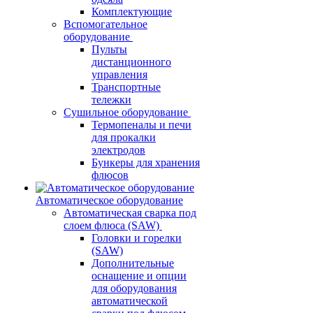
Комплектующие
Вспомогательное
оборудование
Пульты
дистанционного
управления
Транспортные
тележки
Сушильное оборудование
Термопеналы и печи
для прокалки
электродов
Бункеры для хранения
флюсов
Автоматическое оборудование
Автоматическая сварка под
слоем флюса (SAW)
Головки и горелки
(SAW)
Дополнительные
оснащение и опции
для оборудования
автоматической