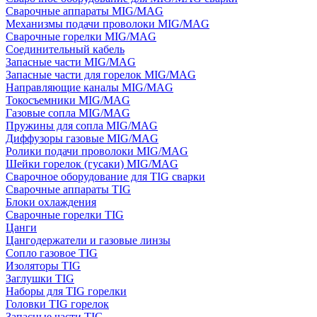
Сварочные аппараты MIG/MAG
Механизмы подачи проволоки MIG/MAG
Сварочные горелки MIG/MAG
Соединительный кабель
Запасные части MIG/MAG
Запасные части для горелок MIG/MAG
Направляющие каналы MIG/MAG
Токосъемники MIG/MAG
Газовые сопла MIG/MAG
Пружины для сопла MIG/MAG
Диффузоры газовые MIG/MAG
Ролики подачи проволоки MIG/MAG
Шейки горелок (гусаки) MIG/MAG
Сварочное оборудование для TIG сварки
Сварочные аппараты TIG
Блоки охлаждения
Сварочные горелки TIG
Цанги
Цангодержатели и газовые линзы
Сопло газовое TIG
Изоляторы TIG
Заглушки TIG
Наборы для TIG горелки
Головки TIG горелок
Запасные части TIG