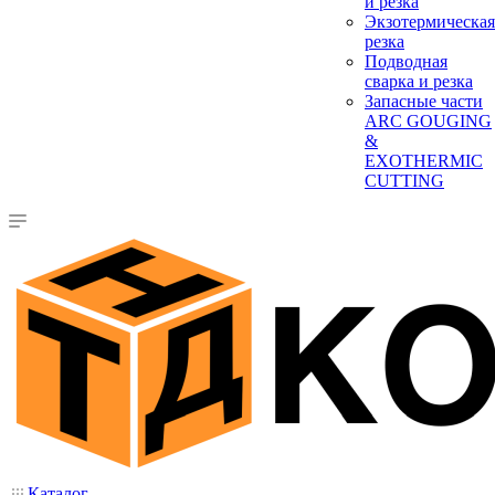
и резка
Экзотермическая
резка
Подводная
сварка и резка
Запасные части
ARC GOUGING
&
EXOTHERMIC
CUTTING
Каталог