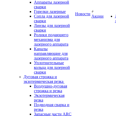
Аппараты лазерной
сварки
Горелки лазерные
Новости
Сопла для лазерной
Акции
сварки
Линзы для лазерной
сварки
Ролики подающего
механизма для
лазерного аппарата
Каналы
направляющие для
лазерного аппарата
Уплотнительные
кольца для лазерной
сварки
Дуговая строжка и
экзотермическая резка
Воздушно-дуговая
строжка и резка
Экзотермическая
резка
Подводная сварка и
резка
Запасные части ARC