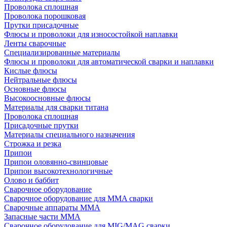
Проволока сплошная
Проволока порошковая
Прутки присадочные
Флюсы и проволоки для износостойкой наплавки
Ленты сварочные
Специализированные материалы
Флюсы и проволоки для автоматической сварки и наплавки
Кислые флюсы
Нейтральные флюсы
Основные флюсы
Высокоосновные флюсы
Материалы для сварки титана
Проволока сплошная
Присадочные прутки
Материалы специального назначения
Строжка и резка
Припои
Припои оловянно-свинцовые
Припои высокотехнологичные
Олово и баббит
Сварочное оборудование
Сварочное оборудование для MMA сварки
Сварочные аппараты MMA
Запасные части MMA
Сварочное оборудование для MIG/MAG сварки