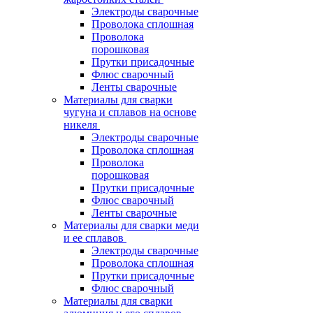
Электроды сварочные
Проволока сплошная
Проволока
порошковая
Прутки присадочные
Флюс сварочный
Ленты сварочные
Материалы для сварки
чугуна и сплавов на основе
никеля
Электроды сварочные
Проволока сплошная
Проволока
порошковая
Прутки присадочные
Флюс сварочный
Ленты сварочные
Материалы для сварки меди
и ее сплавов
Электроды сварочные
Проволока сплошная
Прутки присадочные
Флюс сварочный
Материалы для сварки