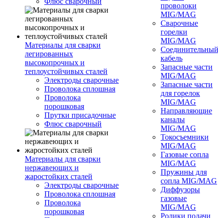
Флюс сварочный
проволоки
MIG/MAG
Сварочные
горелки
MIG/MAG
Материалы для сварки
Соединительны
легированных
кабель
высокопрочных и
Запасные части
теплоустойчивых сталей
MIG/MAG
Электроды сварочные
Запасные части
Проволока сплошная
для горелок
Проволока
MIG/MAG
порошковая
Направляющие
Прутки присадочные
каналы
Флюс сварочный
MIG/MAG
Токосъемники
MIG/MAG
Газовые сопла
Материалы для сварки
MIG/MAG
нержавеющих и
Пружины для
жаростойких сталей
сопла MIG/MAG
Электроды сварочные
Диффузоры
Проволока сплошная
газовые
Проволока
MIG/MAG
порошковая
Ролики подачи