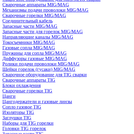
Сварочные аппараты MIG/MAG
Механизмы подачи проволоки MIG/MAG
Сварочные горелки MIG/MAG
Соединительный кабель
Запасные части MIG/MAG
Запасные части для горелок MIG/MAG
Направляющие каналы MIG/MAG
Токосъемники MIG/MAG
Газовые сопла MIG/MAG
Пружины для сопла MIG/MAG
Диффузоры газовые MIG/MAG
Ролики подачи проволоки MIG/MAG
Шейки горелок (гусаки) MIG/MAG
Сварочное оборудование для TIG сварки
Сварочные аппараты TIG
Блоки охлаждения
Сварочные горелки TIG
Цанги
Цангодержатели и газовые линзы
Сопло газовое TIG
Изоляторы TIG
Заглушки TIG
Наборы для TIG горелки
Головки TIG горелок
Запасные части TIG