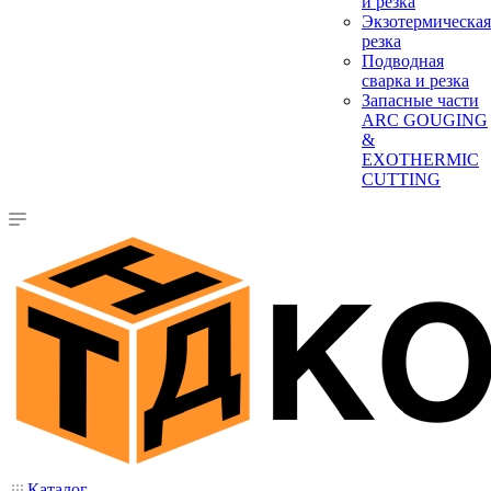
и резка
Экзотермическая
резка
Подводная
сварка и резка
Запасные части
ARC GOUGING
&
EXOTHERMIC
CUTTING
Каталог