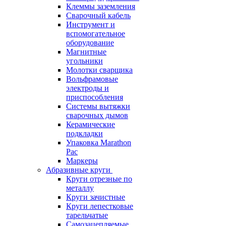
Клеммы заземления
Сварочный кабель
Инструмент и
вспомогательное
оборудование
Магнитные
угольники
Молотки сварщика
Вольфрамовые
электроды и
приспособления
Системы вытяжки
сварочных дымов
Керамические
подкладки
Упаковка Marathon
Pac
Маркеры
Абразивные круги
Круги отрезные по
металлу
Круги зачистные
Круги лепестковые
тарельчатые
Самозацепляемые