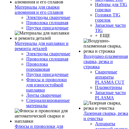
Наборы для TIG
Материалы для сварки
горелки
алюминия и его сплавов
Головки TIG
Электроды сварочные
горелок
Проволока сплошная
Запасные части
Прутки присадочные
TIG
+ ЕЩЕ
Материалы для наплавки и
ремонта деталей
Электроды сварочные
Воздушно-плазменная
Проволока сплошная
сварка, резка и
Проволока
строжка
порошковая
Сварочные
Прутки присадочные
аппараты
Флюсы и проволоки
PLASMA CUT
для износостойкой
Плазмотроны
наплавки
Запасные части
Ленты сварочные
PLASMA
Специализированные
материалы
Лазерная сварка, резка
и очистка
Аппараты
Флюсы и проволоки для
лазерной сварки