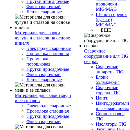
Прутки присадочные
проволоки
Флюс сварочный
MIG/MAG
Ленты сварочные
Шейки горелок
(гусаки)
MIG/MAG
+ ЕЩЕ
Материалы для сварки
чугуна и сплавов на основе
никеля
Электроды сварочные
Сварочное
Проволока сплошная
оборудование для TIG
Проволока
сварки
порошковая
Сварочные
Прутки присадочные
аппараты TIG
Флюс сварочный
Блоки
Ленты сварочные
охлаждения
Сварочные
горелки TIG
Материалы для сварки меди
Цанги
и ее сплавов
Цангодержатели
Электроды сварочные
и газовые линзы
Проволока сплошная
Сопло газовое
Прутки присадочные
TIG
Флюс сварочный
Изоляторы TIG
Заглушки TIG