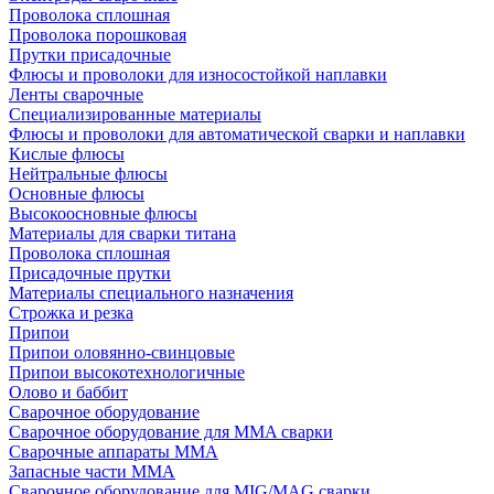
Проволока сплошная
Проволока порошковая
Прутки присадочные
Флюсы и проволоки для износостойкой наплавки
Ленты сварочные
Специализированные материалы
Флюсы и проволоки для автоматической сварки и наплавки
Кислые флюсы
Нейтральные флюсы
Основные флюсы
Высокоосновные флюсы
Материалы для сварки титана
Проволока сплошная
Присадочные прутки
Материалы специального назначения
Строжка и резка
Припои
Припои оловянно-свинцовые
Припои высокотехнологичные
Олово и баббит
Сварочное оборудование
Сварочное оборудование для MMA сварки
Сварочные аппараты MMA
Запасные части MMA
Сварочное оборудование для MIG/MAG сварки