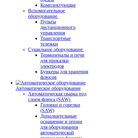
Комплектующие
Вспомогательное
оборудование
Пульты
дистанционного
управления
Транспортные
тележки
Сушильное оборудование
Термопеналы и печи
для прокалки
электродов
Бункеры для хранения
флюсов
Автоматическое оборудование
Автоматическая сварка под
слоем флюса (SAW)
Головки и горелки
(SAW)
Дополнительные
оснащение и опции
для оборудования
автоматической