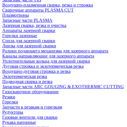
Воздушно-плазменная сварка, резка и строжка
Сварочные аппараты PLASMA CUT
Плазмотроны
Запасные части PLASMA
Лазерная сварка, резка и очистка
Аппараты лазерной сварки
Горелки лазерные
Сопла для лазерной сварки
Линзы для лазерной сварки
Ролики подающего механизма для лазерного аппарата
Каналы направляющие для лазерного аппарата
Уплотнительные кольца для лазерной сварки
Дуговая строжка и экзотермическая резка
Воздушно-дуговая строжка и резка
Экзотермическая резка
Подводная сварка и резка
Запасные части ARC GOUGING & EXOTHERMIC CUTTING
Газосварочное оборудование
Резаки
Горелки
Запчасти к резакам и горелкам
Редукторы
Газовые вентили для сварки
Рукава напорные