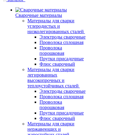
Сварочные материалы
Материалы для сварки
углеродистых и
низколегированных сталей
Электроды сварочные
Проволока сплошная
Проволока
порошковая
Прутки присадочные
Флюс сварочный
Материалы для сварки
легированных
высокопрочных и
теплоустойчивых сталей
Электроды сварочные
Проволока сплошная
Проволока
порошковая
Прутки присадочные
Флюс сварочный
Материалы для сварки
нержавеющих и
жаростойких сталей