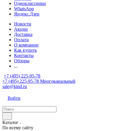
Одноклассники
WhatsApp
Яндекс.Дзен
Новости
Акции
Доставка
Оплата
О компании
Как купить
Контакты
Обзоры
...
+7 (495) 225-95-78
+7 (495) 225-95-78
Многоканальный
sale@ktnd.ru
Войти
Каталог
По всему сайту