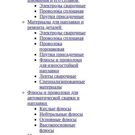
алюминия и его сплавов
Электроды сварочные
Проволока сплошная
Прутки присадочные
Материалы для наплавки и
ремонта деталей
Электроды сварочные
Проволока сплошная
Проволока
порошковая
Прутки присадочные
Флюсы и проволоки
для износостойкой
наплавки
Ленты сварочные
Специализированные
материалы
Флюсы и проволоки для
автоматической сварки и
наплавки
Кислые флюсы
Нейтральные флюсы
Основные флюсы
Высокоосновные
флюсы