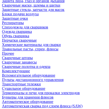
Защита лица, глаз и органов дыхания
Сварочные маски, шлемы и щитки
Защитные стекла, запчасти для масок
Блоки подачи воздуха
Защитные очки
Респираторы
Спецодежда для сварщиков
Одежда сварщика
Обувь сварщика
Перчатки сварочные
Химические материалы для сварки
Травильные пасты, спреи, флюсы
Прочее
Сварочные шторы
Сварочные занавесы
Сварочные полотна и одеяла
Комплектующие
Вспомогательное оборудование
Пульты дистанционного управления
Транспортные тележки
Сушильное оборудование
Термопеналы и печи для прокалки электродов
Бункеры для хранения флюсов
Автоматическое оборудование
Автоматическая сварка под слоем флюса (SAW)