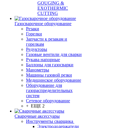
GOUGING &
EXOTHERMIC
CUTTING
Газосварочное оборудование
Резаки
Горелки
Запчасти к резакам и
горелкам
Редукторы
Газовые вентили для сварки
Рукава напорные
Баллоны для газосварки
Манометры
Машины газовой резки
Медицинское оборудование
Оборудование для
газораспределительных
систем
Сетевое оборудование
+ ЕЩЕ 2
Сварочные аксессуары
Инструменты сварщика
Электрододержатели