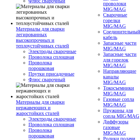
Флюс сварочный
проволоки
MIG/MAG
Сварочные
горелки
MIG/MAG
Материалы для сварки
Соединительны
легированных
кабель
высокопрочных и
Запасные части
теплоустойчивых сталей
MIG/MAG
Электроды сварочные
Запасные части
Проволока сплошная
для горелок
Проволока
MIG/MAG
порошковая
Направляющие
Прутки присадочные
каналы
Флюс сварочный
MIG/MAG
Токосъемники
MIG/MAG
Газовые сопла
Материалы для сварки
MIG/MAG
нержавеющих и
Пружины для
жаростойких сталей
сопла MIG/MAG
Электроды сварочные
Диффузоры
Проволока сплошная
газовые
Проволока
MIG/MAG
порошковая
Ролики подачи