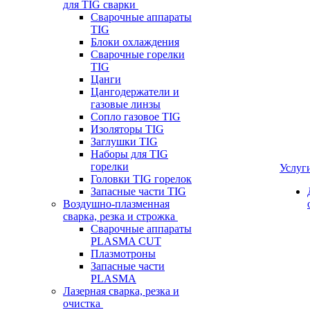
для TIG сварки
Сварочные аппараты
TIG
Блоки охлаждения
Сварочные горелки
TIG
Цанги
Цангодержатели и
газовые линзы
Сопло газовое TIG
Изоляторы TIG
Заглушки TIG
Наборы для TIG
горелки
Услуг
Головки TIG горелок
Запасные части TIG
Воздушно-плазменная
сварка, резка и строжка
Сварочные аппараты
PLASMA CUT
Плазмотроны
Запасные части
PLASMA
Лазерная сварка, резка и
очистка