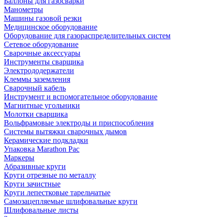
Баллоны для газосварки
Манометры
Машины газовой резки
Медицинское оборудование
Оборудование для газораспределительных систем
Сетевое оборудование
Сварочные аксессуары
Инструменты сварщика
Электрододержатели
Клеммы заземления
Сварочный кабель
Инструмент и вспомогательное оборудование
Магнитные угольники
Молотки сварщика
Вольфрамовые электроды и приспособления
Системы вытяжки сварочных дымов
Керамические подкладки
Упаковка Marathon Pac
Маркеры
Абразивные круги
Круги отрезные по металлу
Круги зачистные
Круги лепестковые тарельчатые
Самозацепляемые шлифовальные круги
Шлифовальные листы