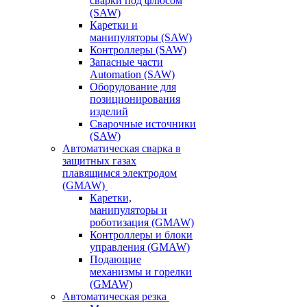
сварки под флюсом
(SAW)
Каретки и
манипуляторы (SAW)
Контроллеры (SAW)
Запасные части
Automation (SAW)
Оборудование для
позиционирования
изделий
Сварочные источники
(SAW)
Автоматическая сварка в
защитных газах
плавящимся электродом
(GMAW)
Каретки,
манипуляторы и
роботизация (GMAW)
Контроллеры и блоки
управления (GMAW)
Подающие
механизмы и горелки
(GMAW)
Автоматическая резка