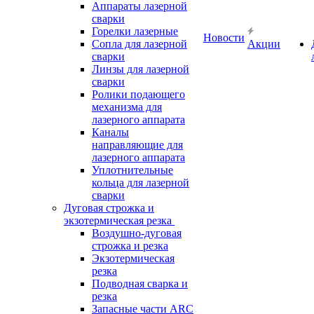
Аппараты лазерной
сварки
Горелки лазерные
Новости
Сопла для лазерной
Акции
сварки
Линзы для лазерной
сварки
Ролики подающего
механизма для
лазерного аппарата
Каналы
направляющие для
лазерного аппарата
Уплотнительные
кольца для лазерной
сварки
Дуговая строжка и
экзотермическая резка
Воздушно-дуговая
строжка и резка
Экзотермическая
резка
Подводная сварка и
резка
Запасные части ARC