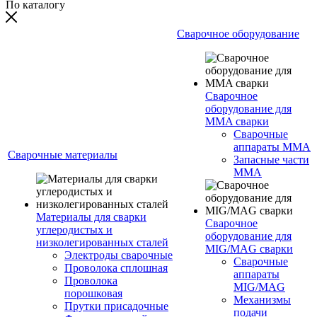
По каталогу
Сварочное оборудование
Сварочное
оборудование для
MMA сварки
Сварочные
аппараты MMA
Сварочные материалы
Запасные части
MMA
Материалы для сварки
Сварочное
углеродистых и
оборудование для
низколегированных сталей
MIG/MAG сварки
Электроды сварочные
Сварочные
Проволока сплошная
аппараты
Проволока
MIG/MAG
порошковая
Механизмы
Прутки присадочные
подачи