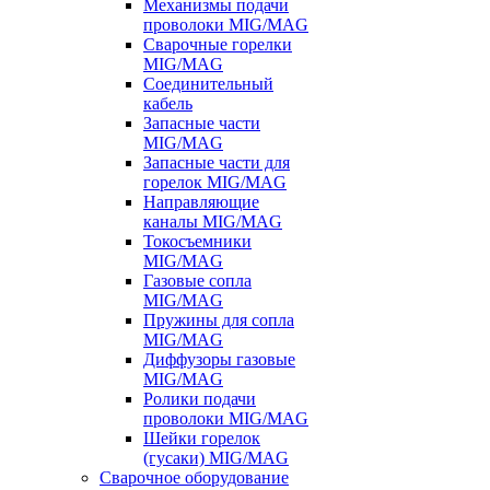
Механизмы подачи
проволоки MIG/MAG
Сварочные горелки
MIG/MAG
Соединительный
кабель
Запасные части
MIG/MAG
Запасные части для
горелок MIG/MAG
Направляющие
каналы MIG/MAG
Токосъемники
MIG/MAG
Газовые сопла
MIG/MAG
Пружины для сопла
MIG/MAG
Диффузоры газовые
MIG/MAG
Ролики подачи
проволоки MIG/MAG
Шейки горелок
(гусаки) MIG/MAG
Сварочное оборудование