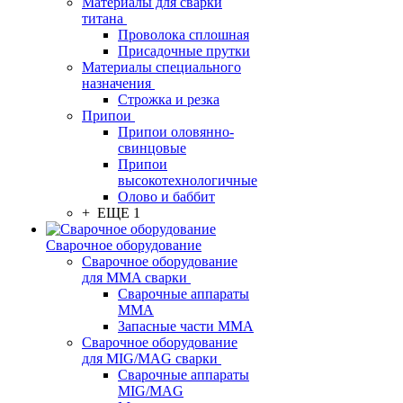
Материалы для сварки
титана
Проволока сплошная
Присадочные прутки
Материалы специального
назначения
Строжка и резка
Припои
Припои оловянно-
свинцовые
Припои
высокотехнологичные
Олово и баббит
+ ЕЩЕ 1
Сварочное оборудование
Сварочное оборудование
для MMA сварки
Сварочные аппараты
MMA
Запасные части MMA
Сварочное оборудование
для MIG/MAG сварки
Сварочные аппараты
MIG/MAG