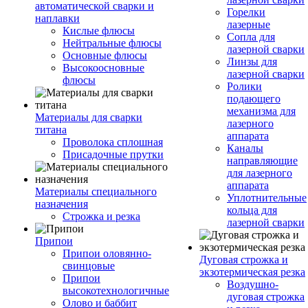
автоматической сварки и
Горелки
наплавки
лазерные
Кислые флюсы
Сопла для
Нейтральные флюсы
лазерной сварки
Основные флюсы
Линзы для
Высокоосновные
лазерной сварки
флюсы
Ролики
подающего
механизма для
Материалы для сварки
лазерного
титана
аппарата
Проволока сплошная
Каналы
Присадочные прутки
направляющие
для лазерного
аппарата
Материалы специального
Уплотнительные
назначения
кольца для
Строжка и резка
лазерной сварки
Припои
Припои оловянно-
Дуговая строжка и
свинцовые
экзотермическая резка
Припои
Воздушно-
высокотехнологичные
дуговая строжка
Олово и баббит