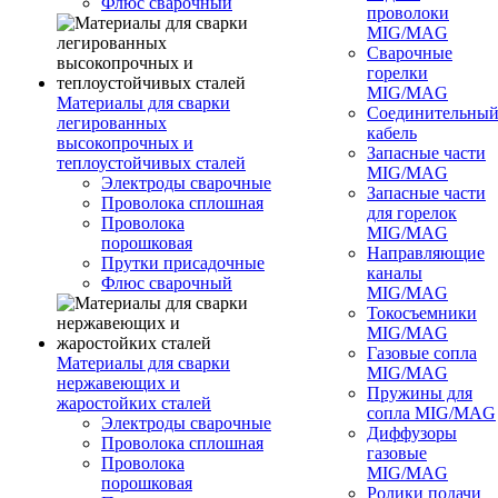
Флюс сварочный
проволоки
MIG/MAG
Сварочные
горелки
MIG/MAG
Материалы для сварки
Соединительны
легированных
кабель
высокопрочных и
Запасные части
теплоустойчивых сталей
MIG/MAG
Электроды сварочные
Запасные части
Проволока сплошная
для горелок
Проволока
MIG/MAG
порошковая
Направляющие
Прутки присадочные
каналы
Флюс сварочный
MIG/MAG
Токосъемники
MIG/MAG
Газовые сопла
Материалы для сварки
MIG/MAG
нержавеющих и
Пружины для
жаростойких сталей
сопла MIG/MAG
Электроды сварочные
Диффузоры
Проволока сплошная
газовые
Проволока
MIG/MAG
порошковая
Ролики подачи