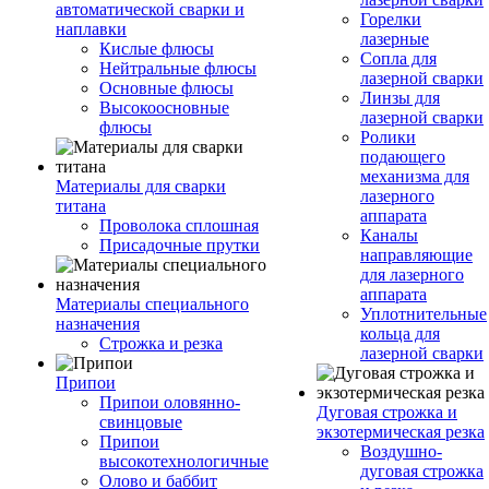
автоматической сварки и
Горелки
наплавки
лазерные
Кислые флюсы
Сопла для
Нейтральные флюсы
лазерной сварки
Основные флюсы
Линзы для
Высокоосновные
лазерной сварки
флюсы
Ролики
подающего
механизма для
Материалы для сварки
лазерного
титана
аппарата
Проволока сплошная
Каналы
Присадочные прутки
направляющие
для лазерного
аппарата
Материалы специального
Уплотнительные
назначения
кольца для
Строжка и резка
лазерной сварки
Припои
Припои оловянно-
Дуговая строжка и
свинцовые
экзотермическая резка
Припои
Воздушно-
высокотехнологичные
дуговая строжка
Олово и баббит