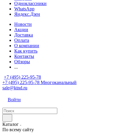
Одноклассники
WhatsApp
Яндекс.Дзен
Новости
Акции
Доставка
Оплата
О компании
Как купить
Контакты
Обзоры
...
+7 (495) 225-95-78
+7 (495) 225-95-78
Многоканальный
sale@ktnd.ru
Войти
Каталог
По всему сайту