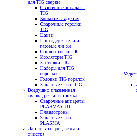
для TIG сварки
Сварочные аппараты
TIG
Блоки охлаждения
Сварочные горелки
TIG
Цанги
Цангодержатели и
газовые линзы
Сопло газовое TIG
Изоляторы TIG
Заглушки TIG
Наборы для TIG
горелки
Услуг
Головки TIG горелок
Запасные части TIG
Воздушно-плазменная
сварка, резка и строжка
Сварочные аппараты
PLASMA CUT
Плазмотроны
Запасные части
PLASMA
Лазерная сварка, резка и
очистка