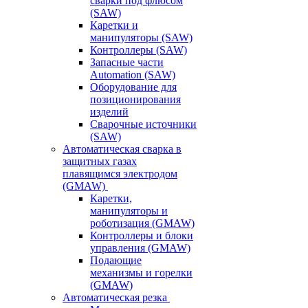
сварки под флюсом
(SAW)
Каретки и
манипуляторы (SAW)
Контроллеры (SAW)
Запасные части
Automation (SAW)
Оборудование для
позиционирования
изделий
Сварочные источники
(SAW)
Автоматическая сварка в
защитных газах
плавящимся электродом
(GMAW)
Каретки,
манипуляторы и
роботизация (GMAW)
Контроллеры и блоки
управления (GMAW)
Подающие
механизмы и горелки
(GMAW)
Автоматическая резка