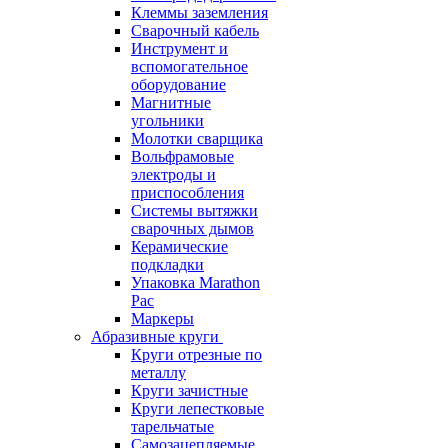
Клеммы заземления
Сварочный кабель
Инструмент и
вспомогательное
оборудование
Магнитные
угольники
Молотки сварщика
Вольфрамовые
электроды и
приспособления
Системы вытяжки
сварочных дымов
Керамические
подкладки
Упаковка Marathon
Pac
Маркеры
Абразивные круги
Круги отрезные по
металлу
Круги зачистные
Круги лепестковые
тарельчатые
Самозацепляемые