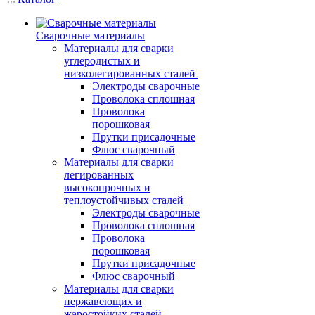
Сварочные материалы
Материалы для сварки
углеродистых и
низколегированных сталей
Электроды сварочные
Проволока сплошная
Проволока
порошковая
Прутки присадочные
Флюс сварочный
Материалы для сварки
легированных
высокопрочных и
теплоустойчивых сталей
Электроды сварочные
Проволока сплошная
Проволока
порошковая
Прутки присадочные
Флюс сварочный
Материалы для сварки
нержавеющих и
жаростойких сталей