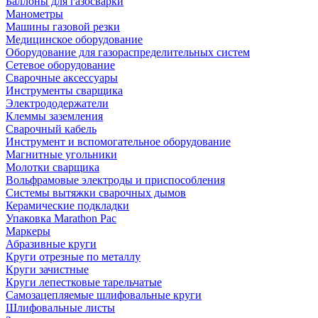
Баллоны для газосварки
Манометры
Машины газовой резки
Медицинское оборудование
Оборудование для газораспределительных систем
Сетевое оборудование
Сварочные аксессуары
Инструменты сварщика
Электрододержатели
Клеммы заземления
Сварочный кабель
Инструмент и вспомогательное оборудование
Магнитные угольники
Молотки сварщика
Вольфрамовые электроды и приспособления
Системы вытяжки сварочных дымов
Керамические подкладки
Упаковка Marathon Pac
Маркеры
Абразивные круги
Круги отрезные по металлу
Круги зачистные
Круги лепестковые тарельчатые
Самозацепляемые шлифовальные круги
Шлифовальные листы