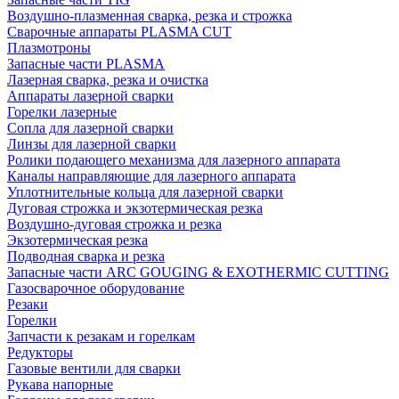
Воздушно-плазменная сварка, резка и строжка
Сварочные аппараты PLASMA CUT
Плазмотроны
Запасные части PLASMA
Лазерная сварка, резка и очистка
Аппараты лазерной сварки
Горелки лазерные
Сопла для лазерной сварки
Линзы для лазерной сварки
Ролики подающего механизма для лазерного аппарата
Каналы направляющие для лазерного аппарата
Уплотнительные кольца для лазерной сварки
Дуговая строжка и экзотермическая резка
Воздушно-дуговая строжка и резка
Экзотермическая резка
Подводная сварка и резка
Запасные части ARC GOUGING & EXOTHERMIC CUTTING
Газосварочное оборудование
Резаки
Горелки
Запчасти к резакам и горелкам
Редукторы
Газовые вентили для сварки
Рукава напорные