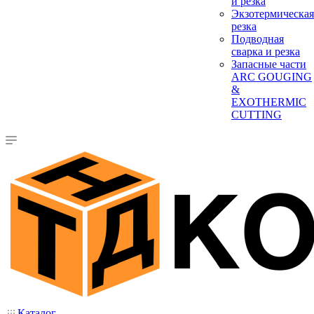
и резка
Экзотермическая
резка
Подводная
сварка и резка
Запасные части
ARC GOUGING
&
EXOTHERMIC
CUTTING
Каталог