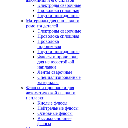
алюминия и его сплавов
Электроды сварочные
Проволока сплошная
Прутки присадочные
Материалы для наплавки и
ремонта деталей
Электроды сварочные
Проволока сплошная
Проволока
порошковая
Прутки присадочные
Флюсы и проволоки
для износостойкой
наплавки
Ленты сварочные
Специализированные
материалы
Флюсы и проволоки для
автоматической сварки и
наплавки
Кислые флюсы
Нейтральные флюсы
Основные флюсы
Высокоосновные
флюсы