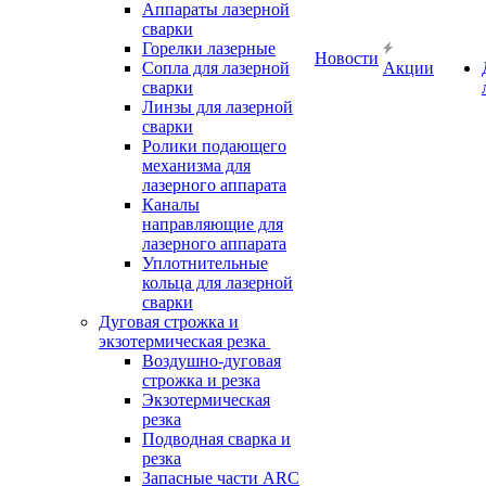
Аппараты лазерной
сварки
Горелки лазерные
Новости
Сопла для лазерной
Акции
сварки
Линзы для лазерной
сварки
Ролики подающего
механизма для
лазерного аппарата
Каналы
направляющие для
лазерного аппарата
Уплотнительные
кольца для лазерной
сварки
Дуговая строжка и
экзотермическая резка
Воздушно-дуговая
строжка и резка
Экзотермическая
резка
Подводная сварка и
резка
Запасные части ARC