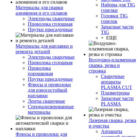
Наборы для TIG
Материалы для сварки
горелки
алюминия и его сплавов
Головки TIG
Электроды сварочные
горелок
Проволока сплошная
Запасные части
Прутки присадочные
TIG
+ ЕЩЕ
Материалы для наплавки и
ремонта деталей
Электроды сварочные
Воздушно-плазменная
Проволока сплошная
сварка, резка и
Проволока
строжка
порошковая
Сварочные
Прутки присадочные
аппараты
Флюсы и проволоки
PLASMA CUT
для износостойкой
Плазмотроны
наплавки
Запасные части
Ленты сварочные
PLASMA
Специализированные
материалы
Лазерная сварка, резка
и очистка
Аппараты
Флюсы и проволоки для
лазерной сварки