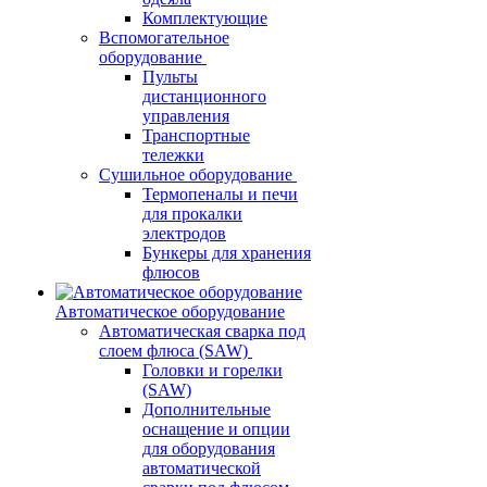
Комплектующие
Вспомогательное
оборудование
Пульты
дистанционного
управления
Транспортные
тележки
Сушильное оборудование
Термопеналы и печи
для прокалки
электродов
Бункеры для хранения
флюсов
Автоматическое оборудование
Автоматическая сварка под
слоем флюса (SAW)
Головки и горелки
(SAW)
Дополнительные
оснащение и опции
для оборудования
автоматической