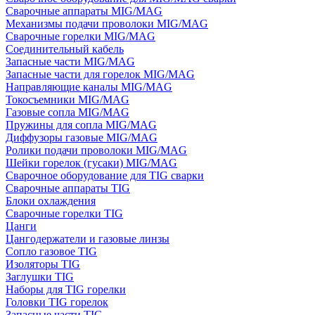
Сварочные аппараты MIG/MAG
Механизмы подачи проволоки MIG/MAG
Сварочные горелки MIG/MAG
Соединительный кабель
Запасные части MIG/MAG
Запасные части для горелок MIG/MAG
Направляющие каналы MIG/MAG
Токосъемники MIG/MAG
Газовые сопла MIG/MAG
Пружины для сопла MIG/MAG
Диффузоры газовые MIG/MAG
Ролики подачи проволоки MIG/MAG
Шейки горелок (гусаки) MIG/MAG
Сварочное оборудование для TIG сварки
Сварочные аппараты TIG
Блоки охлаждения
Сварочные горелки TIG
Цанги
Цангодержатели и газовые линзы
Сопло газовое TIG
Изоляторы TIG
Заглушки TIG
Наборы для TIG горелки
Головки TIG горелок
Запасные части TIG