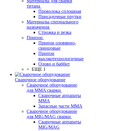
Материалы для сварки
титана
Проволока сплошная
Присадочные прутки
Материалы специального
назначения
Строжка и резка
Припои
Припои оловянно-
свинцовые
Припои
высокотехнологичные
Олово и баббит
+ ЕЩЕ 1
Сварочное оборудование
Сварочное оборудование
для MMA сварки
Сварочные аппараты
MMA
Запасные части MMA
Сварочное оборудование
для MIG/MAG сварки
Сварочные аппараты
MIG/MAG