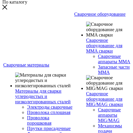
По каталогу
Сварочное оборудование
Сварочное
оборудование для
MMA сварки
Сварочные
аппараты MMA
Сварочные материалы
Запасные части
MMA
Материалы для сварки
Сварочное
углеродистых и
оборудование для
низколегированных сталей
MIG/MAG сварки
Электроды сварочные
Сварочные
Проволока сплошная
аппараты
Проволока
MIG/MAG
порошковая
Механизмы
Прутки присадочные
подачи