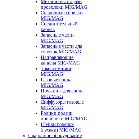
Механизмы подачи
проволоки MIG/MAG
Сварочные горелки
MIG/MAG
Соединительный
кабель
Запасные части
MIG/MAG
Запасные части для
горелок MIG/MAG
Направляющие
каналы MIG/MAG
Токосъемники
MIG/MAG
Газовые сопла
MIG/MAG
Пружины для сопла
MIG/MAG
Диффузоры газовые
MIG/MAG
Ролики подачи
проволоки MIG/MAG
Шейки горелок
(гусаки) MIG/MAG
Сварочное оборудование