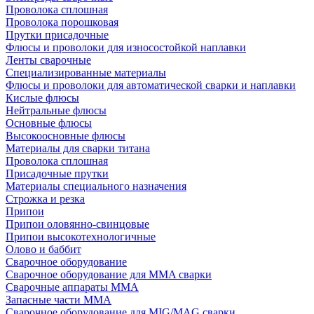
Проволока сплошная
Проволока порошковая
Прутки присадочные
Флюсы и проволоки для износостойкой наплавки
Ленты сварочные
Специализированные материалы
Флюсы и проволоки для автоматической сварки и наплавки
Кислые флюсы
Нейтральные флюсы
Основные флюсы
Высокоосновные флюсы
Материалы для сварки титана
Проволока сплошная
Присадочные прутки
Материалы специального назначения
Строжка и резка
Припои
Припои оловянно-свинцовые
Припои высокотехнологичные
Олово и баббит
Сварочное оборудование
Сварочное оборудование для MMA сварки
Сварочные аппараты MMA
Запасные части MMA
Сварочное оборудование для MIG/MAG сварки