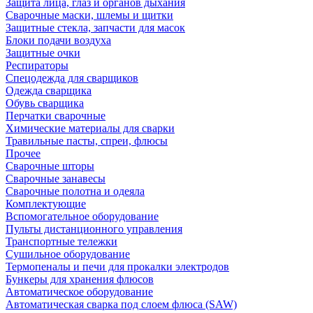
Защита лица, глаз и органов дыхания
Сварочные маски, шлемы и щитки
Защитные стекла, запчасти для масок
Блоки подачи воздуха
Защитные очки
Респираторы
Спецодежда для сварщиков
Одежда сварщика
Обувь сварщика
Перчатки сварочные
Химические материалы для сварки
Травильные пасты, спреи, флюсы
Прочее
Сварочные шторы
Сварочные занавесы
Сварочные полотна и одеяла
Комплектующие
Вспомогательное оборудование
Пульты дистанционного управления
Транспортные тележки
Сушильное оборудование
Термопеналы и печи для прокалки электродов
Бункеры для хранения флюсов
Автоматическое оборудование
Автоматическая сварка под слоем флюса (SAW)