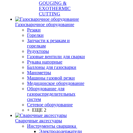
GOUGING &
EXOTHERMIC
CUTTING
Газосварочное оборудование
Резаки
Горелки
Запчасти к резакам и
горелкам
Редукторы
Газовые вентили для сварки
Рукава напорные
Баллоны для газосварки
Манометры
Машины газовой резки
Медицинское оборудование
Оборудование для
газораспределительных
систем
Сетевое оборудование
+ ЕЩЕ 2
Сварочные аксессуары
Инструменты сварщика
Электрододержатели