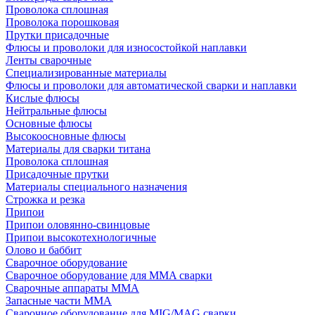
Проволока сплошная
Проволока порошковая
Прутки присадочные
Флюсы и проволоки для износостойкой наплавки
Ленты сварочные
Специализированные материалы
Флюсы и проволоки для автоматической сварки и наплавки
Кислые флюсы
Нейтральные флюсы
Основные флюсы
Высокоосновные флюсы
Материалы для сварки титана
Проволока сплошная
Присадочные прутки
Материалы специального назначения
Строжка и резка
Припои
Припои оловянно-свинцовые
Припои высокотехнологичные
Олово и баббит
Сварочное оборудование
Сварочное оборудование для MMA сварки
Сварочные аппараты MMA
Запасные части MMA
Сварочное оборудование для MIG/MAG сварки