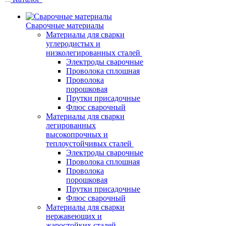
Сварочные материалы
Материалы для сварки
углеродистых и
низколегированных сталей
Электроды сварочные
Проволока сплошная
Проволока
порошковая
Прутки присадочные
Флюс сварочный
Материалы для сварки
легированных
высокопрочных и
теплоустойчивых сталей
Электроды сварочные
Проволока сплошная
Проволока
порошковая
Прутки присадочные
Флюс сварочный
Материалы для сварки
нержавеющих и
жаростойких сталей