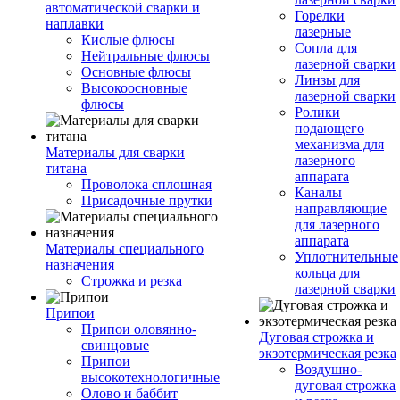
автоматической сварки и
Горелки
наплавки
лазерные
Кислые флюсы
Сопла для
Нейтральные флюсы
лазерной сварки
Основные флюсы
Линзы для
Высокоосновные
лазерной сварки
флюсы
Ролики
подающего
механизма для
Материалы для сварки
лазерного
титана
аппарата
Проволока сплошная
Каналы
Присадочные прутки
направляющие
для лазерного
аппарата
Материалы специального
Уплотнительные
назначения
кольца для
Строжка и резка
лазерной сварки
Припои
Припои оловянно-
Дуговая строжка и
свинцовые
экзотермическая резка
Припои
Воздушно-
высокотехнологичные
дуговая строжка
Олово и баббит