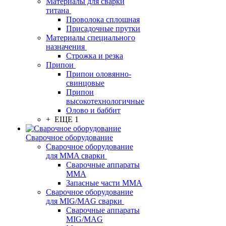
Материалы для сварки
титана
Проволока сплошная
Присадочные прутки
Материалы специального
назначения
Строжка и резка
Припои
Припои оловянно-
свинцовые
Припои
высокотехнологичные
Олово и баббит
+ ЕЩЕ 1
Сварочное оборудование
Сварочное оборудование
для MMA сварки
Сварочные аппараты
MMA
Запасные части MMA
Сварочное оборудование
для MIG/MAG сварки
Сварочные аппараты
MIG/MAG