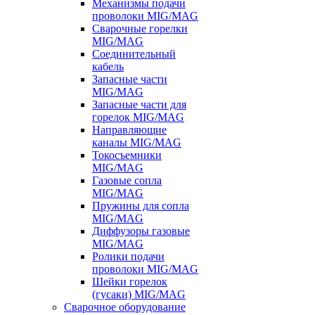
Механизмы подачи
проволоки MIG/MAG
Сварочные горелки
MIG/MAG
Соединительный
кабель
Запасные части
MIG/MAG
Запасные части для
горелок MIG/MAG
Направляющие
каналы MIG/MAG
Токосъемники
MIG/MAG
Газовые сопла
MIG/MAG
Пружины для сопла
MIG/MAG
Диффузоры газовые
MIG/MAG
Ролики подачи
проволоки MIG/MAG
Шейки горелок
(гусаки) MIG/MAG
Сварочное оборудование