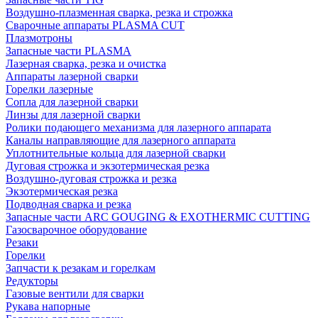
Воздушно-плазменная сварка, резка и строжка
Сварочные аппараты PLASMA CUT
Плазмотроны
Запасные части PLASMA
Лазерная сварка, резка и очистка
Аппараты лазерной сварки
Горелки лазерные
Сопла для лазерной сварки
Линзы для лазерной сварки
Ролики подающего механизма для лазерного аппарата
Каналы направляющие для лазерного аппарата
Уплотнительные кольца для лазерной сварки
Дуговая строжка и экзотермическая резка
Воздушно-дуговая строжка и резка
Экзотермическая резка
Подводная сварка и резка
Запасные части ARC GOUGING & EXOTHERMIC CUTTING
Газосварочное оборудование
Резаки
Горелки
Запчасти к резакам и горелкам
Редукторы
Газовые вентили для сварки
Рукава напорные