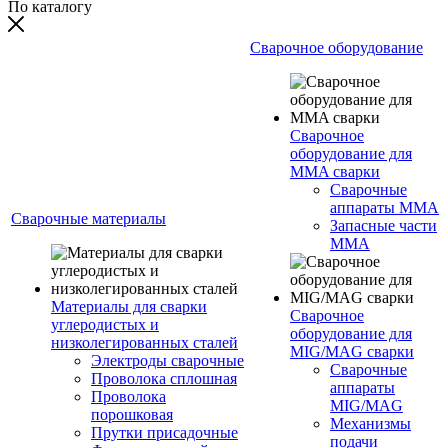
По каталогу
Сварочное оборудование
Сварочное
оборудование для
MMA сварки
Сварочные
аппараты MMA
Сварочные материалы
Запасные части
MMA
Материалы для сварки
Сварочное
углеродистых и
оборудование для
низколегированных сталей
MIG/MAG сварки
Электроды сварочные
Сварочные
Проволока сплошная
аппараты
Проволока
MIG/MAG
порошковая
Механизмы
Прутки присадочные
подачи