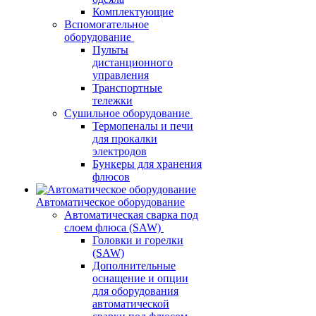
Комплектующие
Вспомогательное
оборудование
Пульты
дистанционного
управления
Транспортные
тележки
Сушильное оборудование
Термопеналы и печи
для прокалки
электродов
Бункеры для хранения
флюсов
Автоматическое оборудование
Автоматическая сварка под
слоем флюса (SAW)
Головки и горелки
(SAW)
Дополнительные
оснащение и опции
для оборудования
автоматической