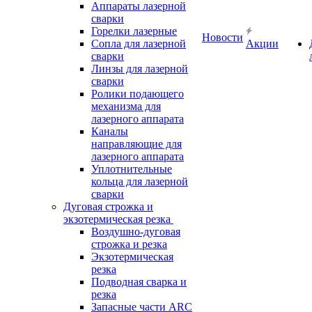
Аппараты лазерной
сварки
Горелки лазерные
Новости
Сопла для лазерной
Акции
сварки
Линзы для лазерной
сварки
Ролики подающего
механизма для
лазерного аппарата
Каналы
направляющие для
лазерного аппарата
Уплотнительные
кольца для лазерной
сварки
Дуговая строжка и
экзотермическая резка
Воздушно-дуговая
строжка и резка
Экзотермическая
резка
Подводная сварка и
резка
Запасные части ARC