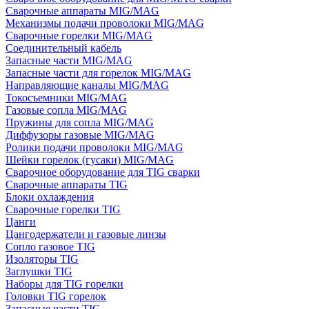
Сварочные аппараты MIG/MAG
Механизмы подачи проволоки MIG/MAG
Сварочные горелки MIG/MAG
Соединительный кабель
Запасные части MIG/MAG
Запасные части для горелок MIG/MAG
Направляющие каналы MIG/MAG
Токосъемники MIG/MAG
Газовые сопла MIG/MAG
Пружины для сопла MIG/MAG
Диффузоры газовые MIG/MAG
Ролики подачи проволоки MIG/MAG
Шейки горелок (гусаки) MIG/MAG
Сварочное оборудование для TIG сварки
Сварочные аппараты TIG
Блоки охлаждения
Сварочные горелки TIG
Цанги
Цангодержатели и газовые линзы
Сопло газовое TIG
Изоляторы TIG
Заглушки TIG
Наборы для TIG горелки
Головки TIG горелок
Запасные части TIG