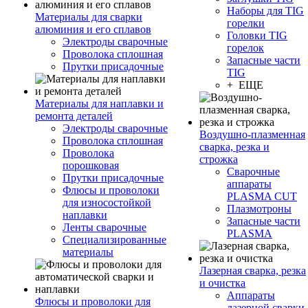
Наборы для TIG
Материалы для сварки
горелки
алюминия и его сплавов
Головки TIG
Электроды сварочные
горелок
Проволока сплошная
Запасные части
Прутки присадочные
TIG
+ ЕЩЕ
Материалы для наплавки и
ремонта деталей
Электроды сварочные
Воздушно-плазменная
Проволока сплошная
сварка, резка и
Проволока
строжка
порошковая
Сварочные
Прутки присадочные
аппараты
Флюсы и проволоки
PLASMA CUT
для износостойкой
Плазмотроны
наплавки
Запасные части
Ленты сварочные
PLASMA
Специализированные
материалы
Лазерная сварка, резка
и очистка
Аппараты
Флюсы и проволоки для
лазерной сварки