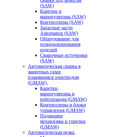
сварки под флюсом
(SAW)
Каретки и
манипуляторы (SAW)
Контроллеры (SAW)
Запасные части
Automation (SAW)
Оборудование для
позиционирования
изделий
Сварочные источники
(SAW)
Автоматическая сварка в
защитных газах
плавящимся электродом
(GMAW)
Каретки,
манипуляторы и
роботизация (GMAW)
Контроллеры и блоки
управления (GMAW)
Подающие
механизмы и горелки
(GMAW)
Автоматическая резка