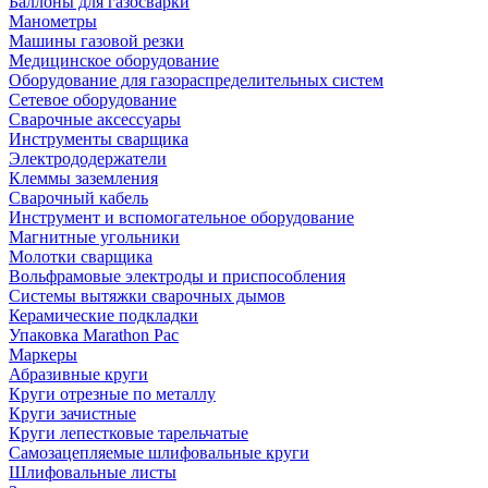
Баллоны для газосварки
Манометры
Машины газовой резки
Медицинское оборудование
Оборудование для газораспределительных систем
Сетевое оборудование
Сварочные аксессуары
Инструменты сварщика
Электрододержатели
Клеммы заземления
Сварочный кабель
Инструмент и вспомогательное оборудование
Магнитные угольники
Молотки сварщика
Вольфрамовые электроды и приспособления
Системы вытяжки сварочных дымов
Керамические подкладки
Упаковка Marathon Pac
Маркеры
Абразивные круги
Круги отрезные по металлу
Круги зачистные
Круги лепестковые тарельчатые
Самозацепляемые шлифовальные круги
Шлифовальные листы