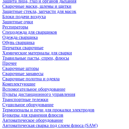
Защита лица, глаз и органов дыхания
Сварочные маски, шлемы и щитки
Защитные стекла, запчасти для масок
Блоки подачи воздуха
Защитные очки
Респираторы
Спецодежда для сварщиков
Одежда сварщика
Обувь сварщика
Перчатки сварочные
Химические материалы для сварки
Травильные пасты, спреи, флюсы
Прочее
Сварочные шторы
Сварочные занавесы
Сварочные полотна и одеяла
Комплектующие
Вспомогательное оборудование
Пульты дистанционного управления
Транспортные тележки
Сушильное оборудование
Термопеналы и печи для прокалки электродов
Бункеры для хранения флюсов
Автоматическое оборудование
Автоматическая сварка под слоем флюса (SAW)