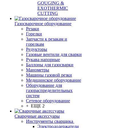
GOUGING &
EXOTHERMIC
CUTTING
Газосварочное оборудование
Резаки
Горелки
Запчасти к резакам и
горелкам
Редукторы
Газовые вентили для сварки
Рукава напорные
Баллоны для газосварки
Манометры
Машины газовой резки
Медицинское оборудование
Оборудование для
газораспределительных
систем
Сетевое оборудование
+ ЕЩЕ 2
Сварочные аксессуары
Инструменты сварщика
Электрододержатели