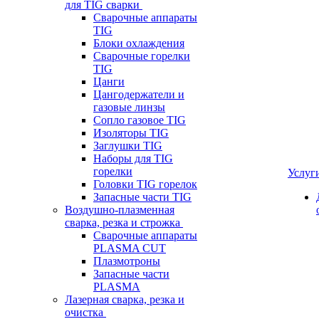
для TIG сварки
Сварочные аппараты
TIG
Блоки охлаждения
Сварочные горелки
TIG
Цанги
Цангодержатели и
газовые линзы
Сопло газовое TIG
Изоляторы TIG
Заглушки TIG
Наборы для TIG
горелки
Услуг
Головки TIG горелок
Запасные части TIG
Воздушно-плазменная
сварка, резка и строжка
Сварочные аппараты
PLASMA CUT
Плазмотроны
Запасные части
PLASMA
Лазерная сварка, резка и
очистка