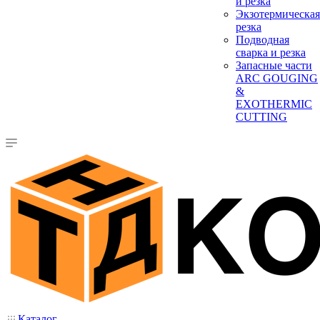
и резка
Экзотермическая
резка
Подводная
сварка и резка
Запасные части
ARC GOUGING
&
EXOTHERMIC
CUTTING
Каталог