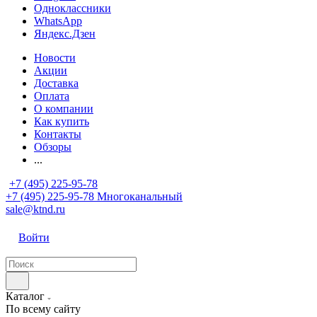
Одноклассники
WhatsApp
Яндекс.Дзен
Новости
Акции
Доставка
Оплата
О компании
Как купить
Контакты
Обзоры
...
+7 (495) 225-95-78
+7 (495) 225-95-78
Многоканальный
sale@ktnd.ru
Войти
Каталог
По всему сайту