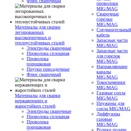
Флюс сварочный
проволоки
MIG/MAG
Сварочные
горелки
MIG/MAG
Материалы для сварки
Соединительны
легированных
кабель
высокопрочных и
Запасные части
теплоустойчивых сталей
MIG/MAG
Электроды сварочные
Запасные части
Проволока сплошная
для горелок
Проволока
MIG/MAG
порошковая
Направляющие
Прутки присадочные
каналы
Флюс сварочный
MIG/MAG
Токосъемники
MIG/MAG
Газовые сопла
Материалы для сварки
MIG/MAG
нержавеющих и
Пружины для
жаростойких сталей
сопла MIG/MAG
Электроды сварочные
Диффузоры
Проволока сплошная
газовые
Проволока
MIG/MAG
порошковая
Ролики подачи