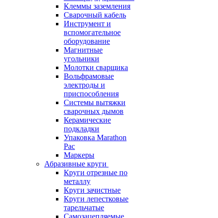
Клеммы заземления
Сварочный кабель
Инструмент и
вспомогательное
оборудование
Магнитные
угольники
Молотки сварщика
Вольфрамовые
электроды и
приспособления
Системы вытяжки
сварочных дымов
Керамические
подкладки
Упаковка Marathon
Pac
Маркеры
Абразивные круги
Круги отрезные по
металлу
Круги зачистные
Круги лепестковые
тарельчатые
Самозацепляемые