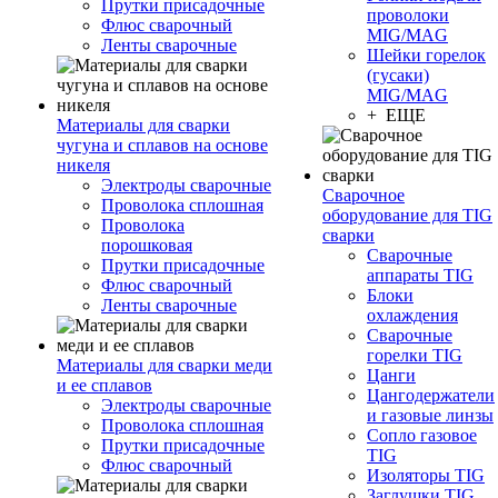
Прутки присадочные
проволоки
Флюс сварочный
MIG/MAG
Ленты сварочные
Шейки горелок
(гусаки)
MIG/MAG
+ ЕЩЕ
Материалы для сварки
чугуна и сплавов на основе
никеля
Электроды сварочные
Сварочное
Проволока сплошная
оборудование для TIG
Проволока
сварки
порошковая
Сварочные
Прутки присадочные
аппараты TIG
Флюс сварочный
Блоки
Ленты сварочные
охлаждения
Сварочные
горелки TIG
Материалы для сварки меди
Цанги
и ее сплавов
Цангодержатели
Электроды сварочные
и газовые линзы
Проволока сплошная
Сопло газовое
Прутки присадочные
TIG
Флюс сварочный
Изоляторы TIG
Заглушки TIG