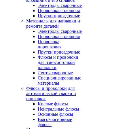
алюминия и его сплавов
Электроды сварочные
Проволока сплошная
Прутки присадочные
Материалы для наплавки и
ремонта деталей
Электроды сварочные
Проволока сплошная
Проволока
порошковая
Прутки присадочные
Флюсы и проволоки
для износостойкой
наплавки
Ленты сварочные
Специализированные
материалы
Флюсы и проволоки для
автоматической сварки и
наплавки
Кислые флюсы
Нейтральные флюсы
Основные флюсы
Высокоосновные
флюсы