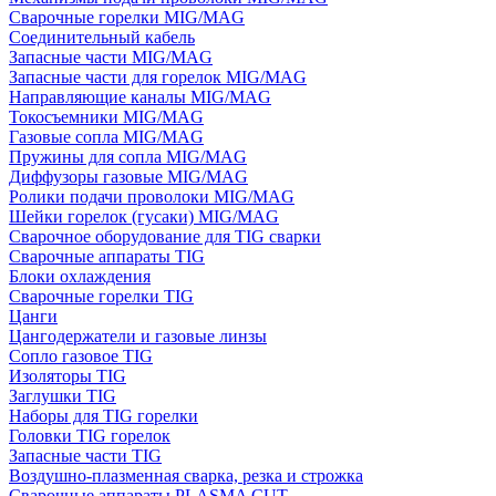
Сварочные горелки MIG/MAG
Соединительный кабель
Запасные части MIG/MAG
Запасные части для горелок MIG/MAG
Направляющие каналы MIG/MAG
Токосъемники MIG/MAG
Газовые сопла MIG/MAG
Пружины для сопла MIG/MAG
Диффузоры газовые MIG/MAG
Ролики подачи проволоки MIG/MAG
Шейки горелок (гусаки) MIG/MAG
Сварочное оборудование для TIG сварки
Сварочные аппараты TIG
Блоки охлаждения
Сварочные горелки TIG
Цанги
Цангодержатели и газовые линзы
Сопло газовое TIG
Изоляторы TIG
Заглушки TIG
Наборы для TIG горелки
Головки TIG горелок
Запасные части TIG
Воздушно-плазменная сварка, резка и строжка
Сварочные аппараты PLASMA CUT