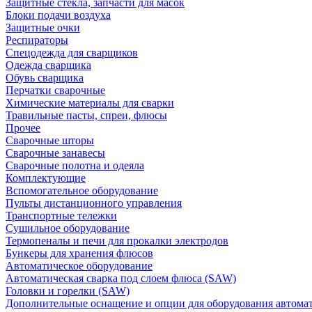
Защитные стекла, запчасти для масок
Блоки подачи воздуха
Защитные очки
Респираторы
Спецодежда для сварщиков
Одежда сварщика
Обувь сварщика
Перчатки сварочные
Химические материалы для сварки
Травильные пасты, спреи, флюсы
Прочее
Сварочные шторы
Сварочные занавесы
Сварочные полотна и одеяла
Комплектующие
Вспомогательное оборудование
Пульты дистанционного управления
Транспортные тележки
Сушильное оборудование
Термопеналы и печи для прокалки электродов
Бункеры для хранения флюсов
Автоматическое оборудование
Автоматическая сварка под слоем флюса (SAW)
Головки и горелки (SAW)
Дополнительные оснащение и опции для оборудования автома