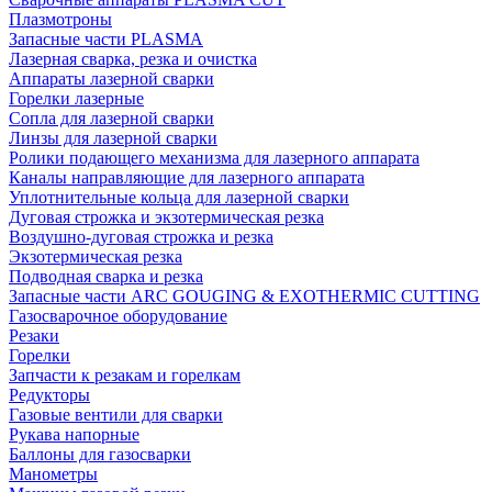
Плазмотроны
Запасные части PLASMA
Лазерная сварка, резка и очистка
Аппараты лазерной сварки
Горелки лазерные
Сопла для лазерной сварки
Линзы для лазерной сварки
Ролики подающего механизма для лазерного аппарата
Каналы направляющие для лазерного аппарата
Уплотнительные кольца для лазерной сварки
Дуговая строжка и экзотермическая резка
Воздушно-дуговая строжка и резка
Экзотермическая резка
Подводная сварка и резка
Запасные части ARC GOUGING & EXOTHERMIC CUTTING
Газосварочное оборудование
Резаки
Горелки
Запчасти к резакам и горелкам
Редукторы
Газовые вентили для сварки
Рукава напорные
Баллоны для газосварки
Манометры