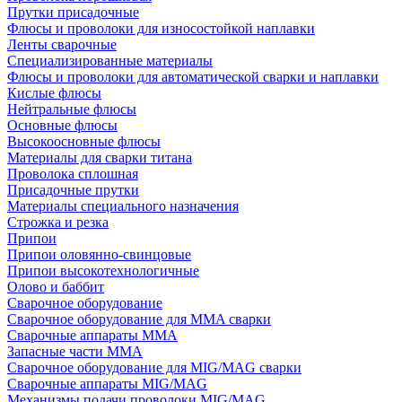
Прутки присадочные
Флюсы и проволоки для износостойкой наплавки
Ленты сварочные
Специализированные материалы
Флюсы и проволоки для автоматической сварки и наплавки
Кислые флюсы
Нейтральные флюсы
Основные флюсы
Высокоосновные флюсы
Материалы для сварки титана
Проволока сплошная
Присадочные прутки
Материалы специального назначения
Строжка и резка
Припои
Припои оловянно-свинцовые
Припои высокотехнологичные
Олово и баббит
Сварочное оборудование
Сварочное оборудование для MMA сварки
Сварочные аппараты MMA
Запасные части MMA
Сварочное оборудование для MIG/MAG сварки
Сварочные аппараты MIG/MAG
Механизмы подачи проволоки MIG/MAG