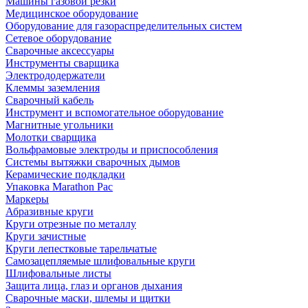
Машины газовой резки
Медицинское оборудование
Оборудование для газораспределительных систем
Сетевое оборудование
Сварочные аксессуары
Инструменты сварщика
Электрододержатели
Клеммы заземления
Сварочный кабель
Инструмент и вспомогательное оборудование
Магнитные угольники
Молотки сварщика
Вольфрамовые электроды и приспособления
Системы вытяжки сварочных дымов
Керамические подкладки
Упаковка Marathon Pac
Маркеры
Абразивные круги
Круги отрезные по металлу
Круги зачистные
Круги лепестковые тарельчатые
Самозацепляемые шлифовальные круги
Шлифовальные листы
Защита лица, глаз и органов дыхания
Сварочные маски, шлемы и щитки