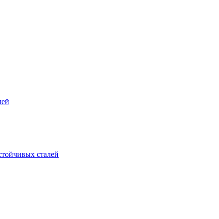
лей
стойчивых сталей