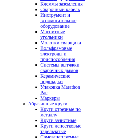
Клеммы заземления
Сварочный кабель
Инструмент и
вспомогательное
оборудование
Магнитные
угольники
Молотки сварщика
Вольфрамовые
электроды и
приспособления
Системы вытяжки
сварочных дымов
Керамические
подкладки
Упаковка Marathon
Pac
Маркеры
Абразивные круги
Круги отрезные по
металлу
Круги зачистные
Круги лепестковые
тарельчатые
Самозацепляемые