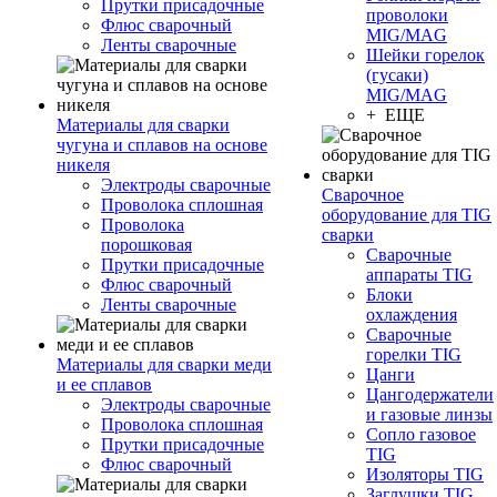
Прутки присадочные
проволоки
Флюс сварочный
MIG/MAG
Ленты сварочные
Шейки горелок
(гусаки)
MIG/MAG
+ ЕЩЕ
Материалы для сварки
чугуна и сплавов на основе
никеля
Электроды сварочные
Сварочное
Проволока сплошная
оборудование для TIG
Проволока
сварки
порошковая
Сварочные
Прутки присадочные
аппараты TIG
Флюс сварочный
Блоки
Ленты сварочные
охлаждения
Сварочные
горелки TIG
Материалы для сварки меди
Цанги
и ее сплавов
Цангодержатели
Электроды сварочные
и газовые линзы
Проволока сплошная
Сопло газовое
Прутки присадочные
TIG
Флюс сварочный
Изоляторы TIG
Заглушки TIG