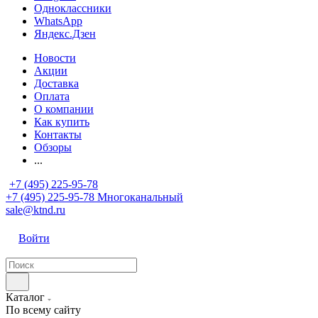
Одноклассники
WhatsApp
Яндекс.Дзен
Новости
Акции
Доставка
Оплата
О компании
Как купить
Контакты
Обзоры
...
+7 (495) 225-95-78
+7 (495) 225-95-78
Многоканальный
sale@ktnd.ru
Войти
Каталог
По всему сайту