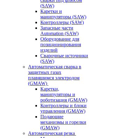
сварки под флюсом
(SAW)
Каретки и
манипуляторы (SAW)
Контроллеры (SAW)
Запасные части
Automation (SAW)
Оборудование для
позиционирования
изделий
Сварочные источники
(SAW)
Автоматическая сварка в
защитных газах
плавящимся электродом
(GMAW)
Каретки,
манипуляторы и
роботизация (GMAW)
Контроллеры и блоки
управления (GMAW)
Подающие
механизмы и горелки
(GMAW)
Автоматическая резка