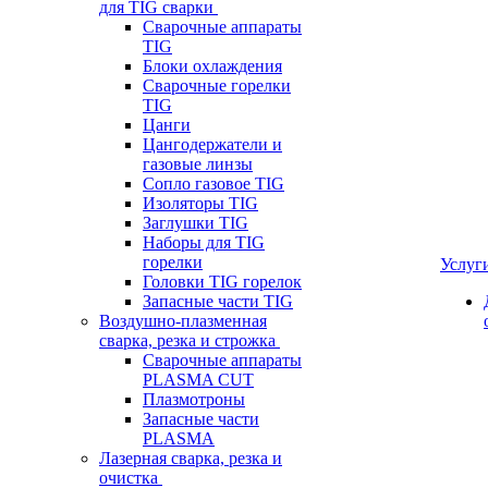
для TIG сварки
Сварочные аппараты
TIG
Блоки охлаждения
Сварочные горелки
TIG
Цанги
Цангодержатели и
газовые линзы
Сопло газовое TIG
Изоляторы TIG
Заглушки TIG
Наборы для TIG
горелки
Услуг
Головки TIG горелок
Запасные части TIG
Воздушно-плазменная
сварка, резка и строжка
Сварочные аппараты
PLASMA CUT
Плазмотроны
Запасные части
PLASMA
Лазерная сварка, резка и
очистка