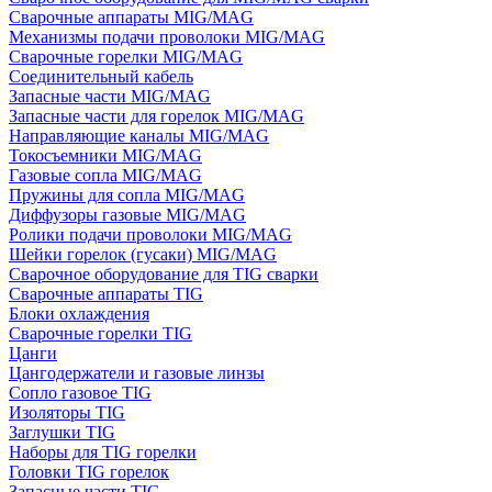
Сварочные аппараты MIG/MAG
Механизмы подачи проволоки MIG/MAG
Сварочные горелки MIG/MAG
Соединительный кабель
Запасные части MIG/MAG
Запасные части для горелок MIG/MAG
Направляющие каналы MIG/MAG
Токосъемники MIG/MAG
Газовые сопла MIG/MAG
Пружины для сопла MIG/MAG
Диффузоры газовые MIG/MAG
Ролики подачи проволоки MIG/MAG
Шейки горелок (гусаки) MIG/MAG
Сварочное оборудование для TIG сварки
Сварочные аппараты TIG
Блоки охлаждения
Сварочные горелки TIG
Цанги
Цангодержатели и газовые линзы
Сопло газовое TIG
Изоляторы TIG
Заглушки TIG
Наборы для TIG горелки
Головки TIG горелок
Запасные части TIG