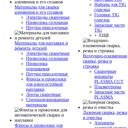
Наборы для TIG
Материалы для сварки
горелки
алюминия и его сплавов
Головки TIG
Электроды сварочные
горелок
Проволока сплошная
Запасные части
Прутки присадочные
TIG
+ ЕЩЕ
Материалы для наплавки и
ремонта деталей
Электроды сварочные
Воздушно-плазменная
Проволока сплошная
сварка, резка и
Проволока
строжка
порошковая
Сварочные
Прутки присадочные
аппараты
Флюсы и проволоки
PLASMA CUT
для износостойкой
Плазмотроны
наплавки
Запасные части
Ленты сварочные
PLASMA
Специализированные
материалы
Лазерная сварка, резка
и очистка
Аппараты
Флюсы и проволоки для
лазерной сварки