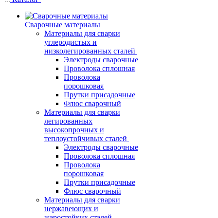
Сварочные материалы
Материалы для сварки
углеродистых и
низколегированных сталей
Электроды сварочные
Проволока сплошная
Проволока
порошковая
Прутки присадочные
Флюс сварочный
Материалы для сварки
легированных
высокопрочных и
теплоустойчивых сталей
Электроды сварочные
Проволока сплошная
Проволока
порошковая
Прутки присадочные
Флюс сварочный
Материалы для сварки
нержавеющих и
жаростойких сталей