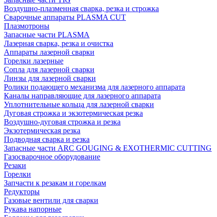
Воздушно-плазменная сварка, резка и строжка
Сварочные аппараты PLASMA CUT
Плазмотроны
Запасные части PLASMA
Лазерная сварка, резка и очистка
Аппараты лазерной сварки
Горелки лазерные
Сопла для лазерной сварки
Линзы для лазерной сварки
Ролики подающего механизма для лазерного аппарата
Каналы направляющие для лазерного аппарата
Уплотнительные кольца для лазерной сварки
Дуговая строжка и экзотермическая резка
Воздушно-дуговая строжка и резка
Экзотермическая резка
Подводная сварка и резка
Запасные части ARC GOUGING & EXOTHERMIC CUTTING
Газосварочное оборудование
Резаки
Горелки
Запчасти к резакам и горелкам
Редукторы
Газовые вентили для сварки
Рукава напорные