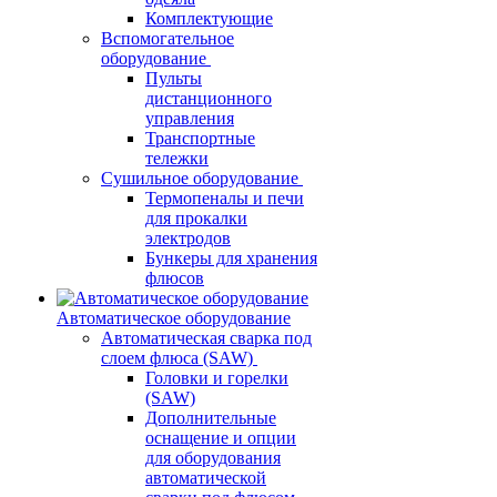
Комплектующие
Вспомогательное
оборудование
Пульты
дистанционного
управления
Транспортные
тележки
Сушильное оборудование
Термопеналы и печи
для прокалки
электродов
Бункеры для хранения
флюсов
Автоматическое оборудование
Автоматическая сварка под
слоем флюса (SAW)
Головки и горелки
(SAW)
Дополнительные
оснащение и опции
для оборудования
автоматической