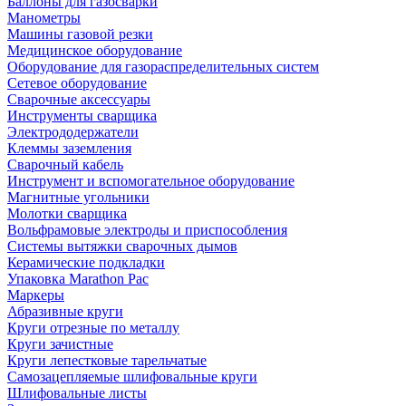
Баллоны для газосварки
Манометры
Машины газовой резки
Медицинское оборудование
Оборудование для газораспределительных систем
Сетевое оборудование
Сварочные аксессуары
Инструменты сварщика
Электрододержатели
Клеммы заземления
Сварочный кабель
Инструмент и вспомогательное оборудование
Магнитные угольники
Молотки сварщика
Вольфрамовые электроды и приспособления
Системы вытяжки сварочных дымов
Керамические подкладки
Упаковка Marathon Pac
Маркеры
Абразивные круги
Круги отрезные по металлу
Круги зачистные
Круги лепестковые тарельчатые
Самозацепляемые шлифовальные круги
Шлифовальные листы