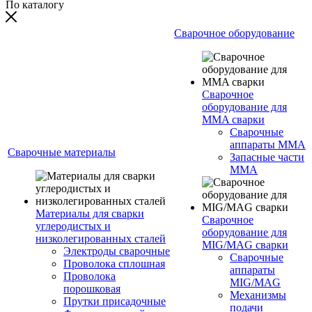
По каталогу
Сварочное оборудование
Сварочное
оборудование для
MMA сварки
Сварочные
аппараты MMA
Сварочные материалы
Запасные части
MMA
Материалы для сварки
Сварочное
углеродистых и
оборудование для
низколегированных сталей
MIG/MAG сварки
Электроды сварочные
Сварочные
Проволока сплошная
аппараты
Проволока
MIG/MAG
порошковая
Механизмы
Прутки присадочные
подачи