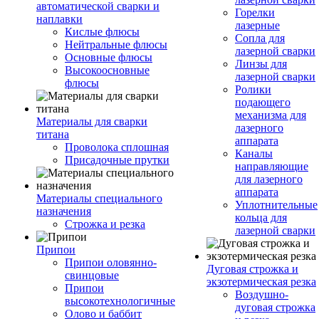
автоматической сварки и
Горелки
наплавки
лазерные
Кислые флюсы
Сопла для
Нейтральные флюсы
лазерной сварки
Основные флюсы
Линзы для
Высокоосновные
лазерной сварки
флюсы
Ролики
подающего
механизма для
Материалы для сварки
лазерного
титана
аппарата
Проволока сплошная
Каналы
Присадочные прутки
направляющие
для лазерного
аппарата
Материалы специального
Уплотнительные
назначения
кольца для
Строжка и резка
лазерной сварки
Припои
Припои оловянно-
Дуговая строжка и
свинцовые
экзотермическая резка
Припои
Воздушно-
высокотехнологичные
дуговая строжка
Олово и баббит