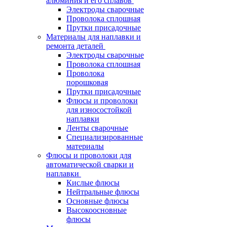
алюминия и его сплавов
Электроды сварочные
Проволока сплошная
Прутки присадочные
Материалы для наплавки и
ремонта деталей
Электроды сварочные
Проволока сплошная
Проволока
порошковая
Прутки присадочные
Флюсы и проволоки
для износостойкой
наплавки
Ленты сварочные
Специализированные
материалы
Флюсы и проволоки для
автоматической сварки и
наплавки
Кислые флюсы
Нейтральные флюсы
Основные флюсы
Высокоосновные
флюсы