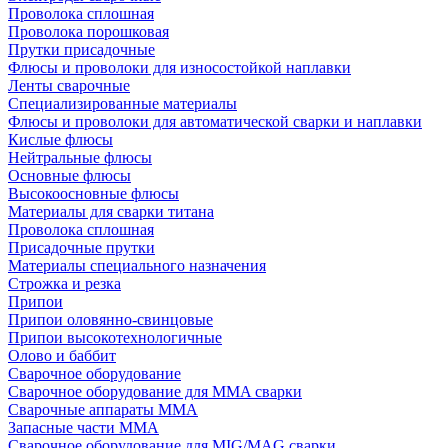
Проволока сплошная
Проволока порошковая
Прутки присадочные
Флюсы и проволоки для износостойкой наплавки
Ленты сварочные
Специализированные материалы
Флюсы и проволоки для автоматической сварки и наплавки
Кислые флюсы
Нейтральные флюсы
Основные флюсы
Высокоосновные флюсы
Материалы для сварки титана
Проволока сплошная
Присадочные прутки
Материалы специального назначения
Строжка и резка
Припои
Припои оловянно-свинцовые
Припои высокотехнологичные
Олово и баббит
Сварочное оборудование
Сварочное оборудование для MMA сварки
Сварочные аппараты MMA
Запасные части MMA
Сварочное оборудование для MIG/MAG сварки