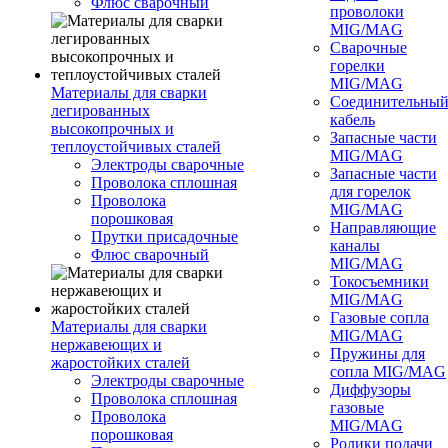
Флюс сварочный
проволоки
MIG/MAG
Сварочные
горелки
MIG/MAG
Материалы для сварки
Соединительны
легированных
кабель
высокопрочных и
Запасные части
теплоустойчивых сталей
MIG/MAG
Электроды сварочные
Запасные части
Проволока сплошная
для горелок
Проволока
MIG/MAG
порошковая
Направляющие
Прутки присадочные
каналы
Флюс сварочный
MIG/MAG
Токосъемники
MIG/MAG
Газовые сопла
Материалы для сварки
MIG/MAG
нержавеющих и
Пружины для
жаростойких сталей
сопла MIG/MAG
Электроды сварочные
Диффузоры
Проволока сплошная
газовые
Проволока
MIG/MAG
порошковая
Ролики подачи