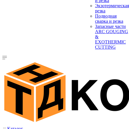
и резка
Экзотермическая
резка
Подводная
сварка и резка
Запасные части
ARC GOUGING
&
EXOTHERMIC
CUTTING
Каталог