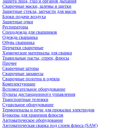
Защита лица, глаз и органов дыхания
Сварочные маски, шлемы и щитки
Защитные стекла, запчасти для масок
Блоки подачи воздуха
Защитные очки
Респираторы
Спецодежда для сварщиков
Одежда сварщика
Обувь сварщика
Перчатки сварочные
Химические материалы для сварки
Травильные пасты, спреи, флюсы
Прочее
Сварочные шторы
Сварочные занавесы
Сварочные полотна и одеяла
Комплектующие
Вспомогательное оборудование
Пульты дистанционного управления
Транспортные тележки
Сушильное оборудование
Термопеналы и печи для прокалки электродов
Бункеры для хранения флюсов
Автоматическое оборудование
Автоматическая сварка под слоем флюса (SAW)