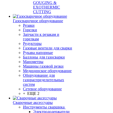
GOUGING &
EXOTHERMIC
CUTTING
Газосварочное оборудование
Резаки
Горелки
Запчасти к резакам и
горелкам
Редукторы
Газовые вентили для сварки
Рукава напорные
Баллоны для газосварки
Манометры
Машины газовой резки
Медицинское оборудование
Оборудование для
газораспределительных
систем
Сетевое оборудование
+ ЕЩЕ 2
Сварочные аксессуары
Инструменты сварщика
Электрододержатели