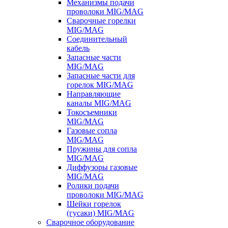
Механизмы подачи
проволоки MIG/MAG
Сварочные горелки
MIG/MAG
Соединительный
кабель
Запасные части
MIG/MAG
Запасные части для
горелок MIG/MAG
Направляющие
каналы MIG/MAG
Токосъемники
MIG/MAG
Газовые сопла
MIG/MAG
Пружины для сопла
MIG/MAG
Диффузоры газовые
MIG/MAG
Ролики подачи
проволоки MIG/MAG
Шейки горелок
(гусаки) MIG/MAG
Сварочное оборудование