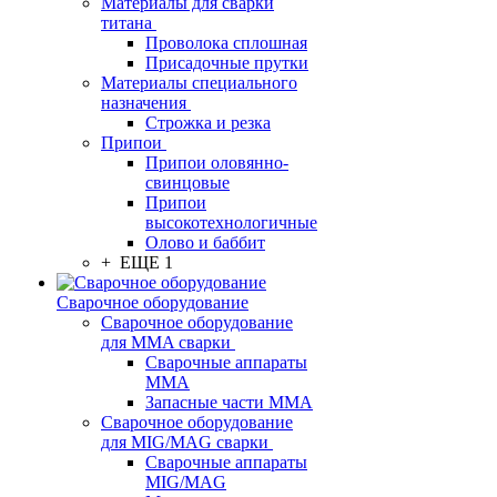
Материалы для сварки
титана
Проволока сплошная
Присадочные прутки
Материалы специального
назначения
Строжка и резка
Припои
Припои оловянно-
свинцовые
Припои
высокотехнологичные
Олово и баббит
+ ЕЩЕ 1
Сварочное оборудование
Сварочное оборудование
для MMA сварки
Сварочные аппараты
MMA
Запасные части MMA
Сварочное оборудование
для MIG/MAG сварки
Сварочные аппараты
MIG/MAG