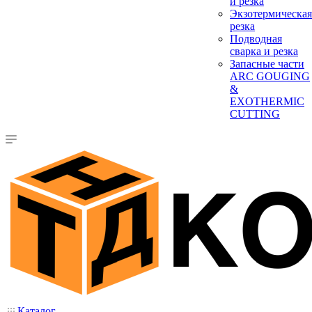
и резка
Экзотермическая
резка
Подводная
сварка и резка
Запасные части
ARC GOUGING
&
EXOTHERMIC
CUTTING
Каталог