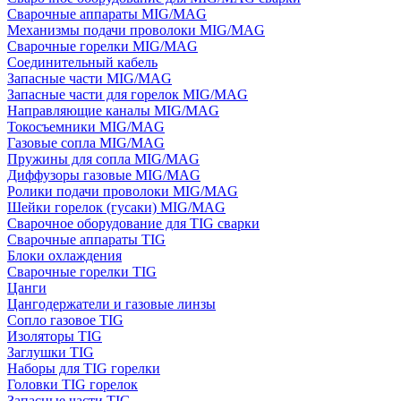
Сварочные аппараты MIG/MAG
Механизмы подачи проволоки MIG/MAG
Сварочные горелки MIG/MAG
Соединительный кабель
Запасные части MIG/MAG
Запасные части для горелок MIG/MAG
Направляющие каналы MIG/MAG
Токосъемники MIG/MAG
Газовые сопла MIG/MAG
Пружины для сопла MIG/MAG
Диффузоры газовые MIG/MAG
Ролики подачи проволоки MIG/MAG
Шейки горелок (гусаки) MIG/MAG
Сварочное оборудование для TIG сварки
Сварочные аппараты TIG
Блоки охлаждения
Сварочные горелки TIG
Цанги
Цангодержатели и газовые линзы
Сопло газовое TIG
Изоляторы TIG
Заглушки TIG
Наборы для TIG горелки
Головки TIG горелок
Запасные части TIG