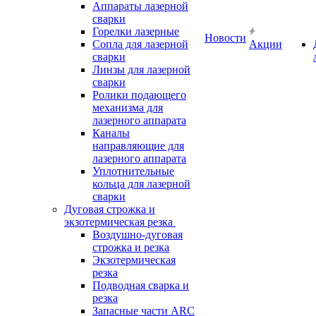
Аппараты лазерной
сварки
Горелки лазерные
Новости
Сопла для лазерной
Акции
сварки
Линзы для лазерной
сварки
Ролики подающего
механизма для
лазерного аппарата
Каналы
направляющие для
лазерного аппарата
Уплотнительные
кольца для лазерной
сварки
Дуговая строжка и
экзотермическая резка
Воздушно-дуговая
строжка и резка
Экзотермическая
резка
Подводная сварка и
резка
Запасные части ARC