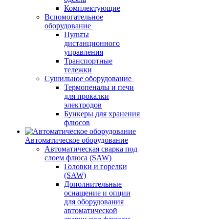
Комплектующие
Вспомогательное
оборудование
Пульты
дистанционного
управления
Транспортные
тележки
Сушильное оборудование
Термопеналы и печи
для прокалки
электродов
Бункеры для хранения
флюсов
Автоматическое оборудование
Автоматическая сварка под
слоем флюса (SAW)
Головки и горелки
(SAW)
Дополнительные
оснащение и опции
для оборудования
автоматической