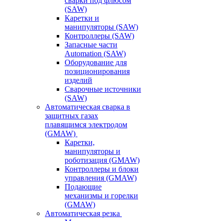
сварки под флюсом
(SAW)
Каретки и
манипуляторы (SAW)
Контроллеры (SAW)
Запасные части
Automation (SAW)
Оборудование для
позиционирования
изделий
Сварочные источники
(SAW)
Автоматическая сварка в
защитных газах
плавящимся электродом
(GMAW)
Каретки,
манипуляторы и
роботизация (GMAW)
Контроллеры и блоки
управления (GMAW)
Подающие
механизмы и горелки
(GMAW)
Автоматическая резка