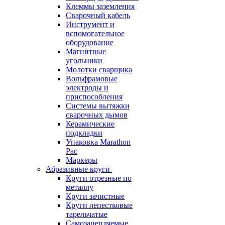
Клеммы заземления
Сварочный кабель
Инструмент и
вспомогательное
оборудование
Магнитные
угольники
Молотки сварщика
Вольфрамовые
электроды и
приспособления
Системы вытяжки
сварочных дымов
Керамические
подкладки
Упаковка Marathon
Pac
Маркеры
Абразивные круги
Круги отрезные по
металлу
Круги зачистные
Круги лепестковые
тарельчатые
Самозацепляемые