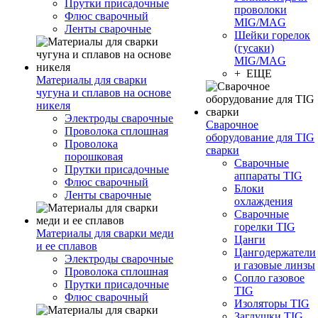
Прутки присадочные
проволоки
Флюс сварочный
MIG/MAG
Ленты сварочные
Шейки горелок
(гусаки)
MIG/MAG
+ ЕЩЕ
Материалы для сварки
чугуна и сплавов на основе
никеля
Электроды сварочные
Сварочное
Проволока сплошная
оборудование для TIG
Проволока
сварки
порошковая
Сварочные
Прутки присадочные
аппараты TIG
Флюс сварочный
Блоки
Ленты сварочные
охлаждения
Сварочные
горелки TIG
Материалы для сварки меди
Цанги
и ее сплавов
Цангодержатели
Электроды сварочные
и газовые линзы
Проволока сплошная
Сопло газовое
Прутки присадочные
TIG
Флюс сварочный
Изоляторы TIG
Заглушки TIG