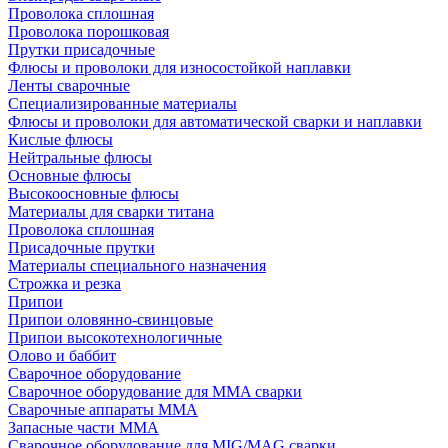
Проволока сплошная
Проволока порошковая
Прутки присадочные
Флюсы и проволоки для износостойкой наплавки
Ленты сварочные
Специализированные материалы
Флюсы и проволоки для автоматической сварки и наплавки
Кислые флюсы
Нейтральные флюсы
Основные флюсы
Высокоосновные флюсы
Материалы для сварки титана
Проволока сплошная
Присадочные прутки
Материалы специального назначения
Строжка и резка
Припои
Припои оловянно-свинцовые
Припои высокотехнологичные
Олово и баббит
Сварочное оборудование
Сварочное оборудование для MMA сварки
Сварочные аппараты MMA
Запасные части MMA
Сварочное оборудование для MIG/MAG сварки