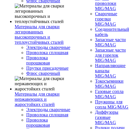
Флюс сварочный
проволоки
MIG/MAG
Сварочные
горелки
MIG/MAG
Материалы для сварки
Соединительны
легированных
кабель
высокопрочных и
Запасные части
теплоустойчивых сталей
MIG/MAG
Электроды сварочные
Запасные части
Проволока сплошная
для горелок
Проволока
MIG/MAG
порошковая
Направляющие
Прутки присадочные
каналы
Флюс сварочный
MIG/MAG
Токосъемники
MIG/MAG
Газовые сопла
Материалы для сварки
MIG/MAG
нержавеющих и
Пружины для
жаростойких сталей
сопла MIG/MAG
Электроды сварочные
Диффузоры
Проволока сплошная
газовые
Проволока
MIG/MAG
порошковая
Ролики подачи