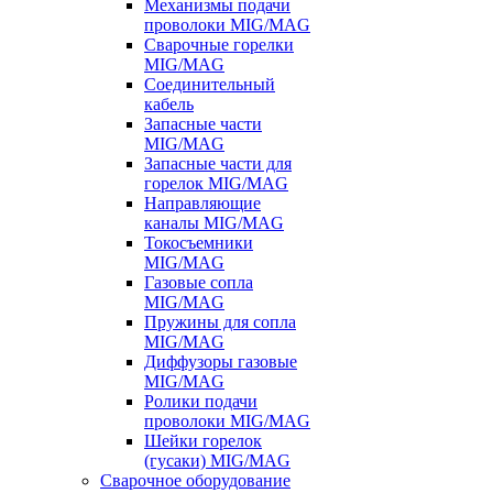
Механизмы подачи
проволоки MIG/MAG
Сварочные горелки
MIG/MAG
Соединительный
кабель
Запасные части
MIG/MAG
Запасные части для
горелок MIG/MAG
Направляющие
каналы MIG/MAG
Токосъемники
MIG/MAG
Газовые сопла
MIG/MAG
Пружины для сопла
MIG/MAG
Диффузоры газовые
MIG/MAG
Ролики подачи
проволоки MIG/MAG
Шейки горелок
(гусаки) MIG/MAG
Сварочное оборудование