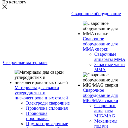
По каталогу
Сварочное оборудование
Сварочное
оборудование для
MMA сварки
Сварочные
аппараты MMA
Сварочные материалы
Запасные части
MMA
Материалы для сварки
Сварочное
углеродистых и
оборудование для
низколегированных сталей
MIG/MAG сварки
Электроды сварочные
Сварочные
Проволока сплошная
аппараты
Проволока
MIG/MAG
порошковая
Механизмы
Прутки присадочные
подачи