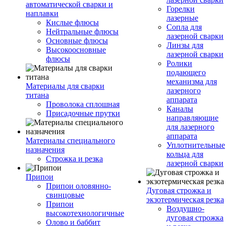
автоматической сварки и
Горелки
наплавки
лазерные
Кислые флюсы
Сопла для
Нейтральные флюсы
лазерной сварки
Основные флюсы
Линзы для
Высокоосновные
лазерной сварки
флюсы
Ролики
подающего
механизма для
Материалы для сварки
лазерного
титана
аппарата
Проволока сплошная
Каналы
Присадочные прутки
направляющие
для лазерного
аппарата
Материалы специального
Уплотнительные
назначения
кольца для
Строжка и резка
лазерной сварки
Припои
Припои оловянно-
Дуговая строжка и
свинцовые
экзотермическая резка
Припои
Воздушно-
высокотехнологичные
дуговая строжка
Олово и баббит