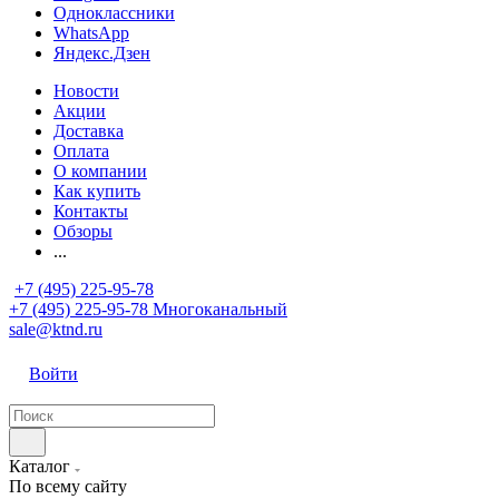
Одноклассники
WhatsApp
Яндекс.Дзен
Новости
Акции
Доставка
Оплата
О компании
Как купить
Контакты
Обзоры
...
+7 (495) 225-95-78
+7 (495) 225-95-78
Многоканальный
sale@ktnd.ru
Войти
Каталог
По всему сайту