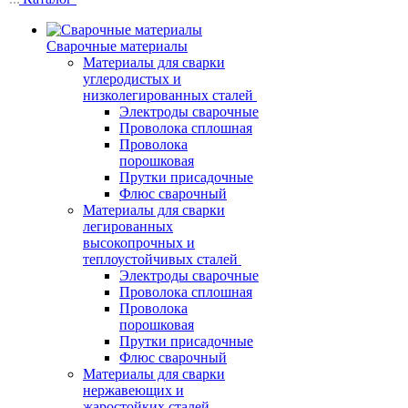
Сварочные материалы
Материалы для сварки
углеродистых и
низколегированных сталей
Электроды сварочные
Проволока сплошная
Проволока
порошковая
Прутки присадочные
Флюс сварочный
Материалы для сварки
легированных
высокопрочных и
теплоустойчивых сталей
Электроды сварочные
Проволока сплошная
Проволока
порошковая
Прутки присадочные
Флюс сварочный
Материалы для сварки
нержавеющих и
жаростойких сталей