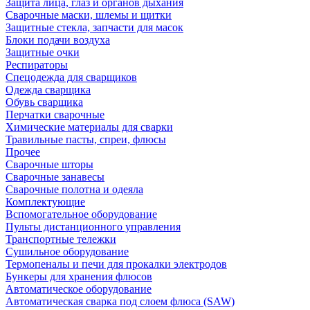
Защита лица, глаз и органов дыхания
Сварочные маски, шлемы и щитки
Защитные стекла, запчасти для масок
Блоки подачи воздуха
Защитные очки
Респираторы
Спецодежда для сварщиков
Одежда сварщика
Обувь сварщика
Перчатки сварочные
Химические материалы для сварки
Травильные пасты, спреи, флюсы
Прочее
Сварочные шторы
Сварочные занавесы
Сварочные полотна и одеяла
Комплектующие
Вспомогательное оборудование
Пульты дистанционного управления
Транспортные тележки
Сушильное оборудование
Термопеналы и печи для прокалки электродов
Бункеры для хранения флюсов
Автоматическое оборудование
Автоматическая сварка под слоем флюса (SAW)