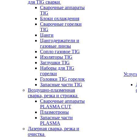
для TIG сварки
Сварочные аппараты
TIG
Блоки охлаждения
Сварочные горелки
TIG
Цанги
Цангодержатели и
газовые линзы
Сопло газовое TIG
Изоляторы TIG
Заглушки TIG
Наборы для TIG
горелки
Услуг
Головки TIG горелок
Запасные части TIG
Воздушно-плазменная
сварка, резка и строжка
Сварочные аппараты
PLASMA CUT
Плазмотроны
Запасные части
PLASMA
Лазерная сварка, резка и
очистка