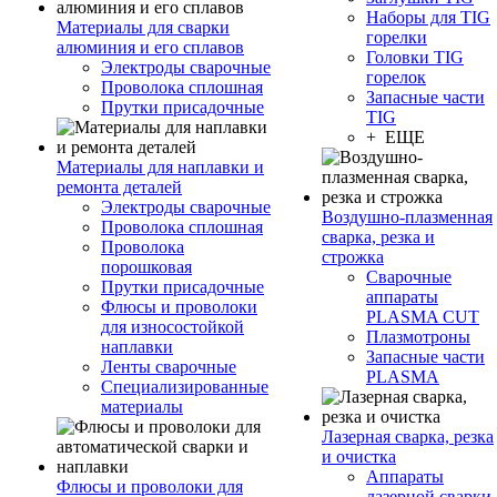
Наборы для TIG
Материалы для сварки
горелки
алюминия и его сплавов
Головки TIG
Электроды сварочные
горелок
Проволока сплошная
Запасные части
Прутки присадочные
TIG
+ ЕЩЕ
Материалы для наплавки и
ремонта деталей
Электроды сварочные
Воздушно-плазменная
Проволока сплошная
сварка, резка и
Проволока
строжка
порошковая
Сварочные
Прутки присадочные
аппараты
Флюсы и проволоки
PLASMA CUT
для износостойкой
Плазмотроны
наплавки
Запасные части
Ленты сварочные
PLASMA
Специализированные
материалы
Лазерная сварка, резка
и очистка
Аппараты
Флюсы и проволоки для
лазерной сварки