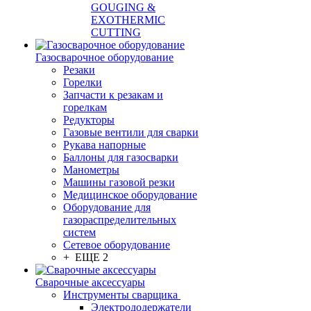
GOUGING &
EXOTHERMIC
CUTTING
Газосварочное оборудование
Резаки
Горелки
Запчасти к резакам и
горелкам
Редукторы
Газовые вентили для сварки
Рукава напорные
Баллоны для газосварки
Манометры
Машины газовой резки
Медицинское оборудование
Оборудование для
газораспределительных
систем
Сетевое оборудование
+ ЕЩЕ 2
Сварочные аксессуары
Инструменты сварщика
Электрододержатели