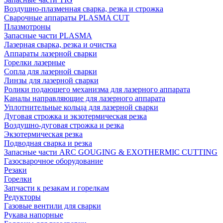
Воздушно-плазменная сварка, резка и строжка
Сварочные аппараты PLASMA CUT
Плазмотроны
Запасные части PLASMA
Лазерная сварка, резка и очистка
Аппараты лазерной сварки
Горелки лазерные
Сопла для лазерной сварки
Линзы для лазерной сварки
Ролики подающего механизма для лазерного аппарата
Каналы направляющие для лазерного аппарата
Уплотнительные кольца для лазерной сварки
Дуговая строжка и экзотермическая резка
Воздушно-дуговая строжка и резка
Экзотермическая резка
Подводная сварка и резка
Запасные части ARC GOUGING & EXOTHERMIC CUTTING
Газосварочное оборудование
Резаки
Горелки
Запчасти к резакам и горелкам
Редукторы
Газовые вентили для сварки
Рукава напорные