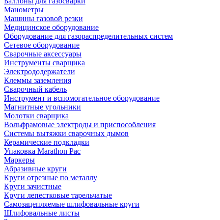
Баллоны для газосварки
Манометры
Машины газовой резки
Медицинское оборудование
Оборудование для газораспределительных систем
Сетевое оборудование
Сварочные аксессуары
Инструменты сварщика
Электрододержатели
Клеммы заземления
Сварочный кабель
Инструмент и вспомогательное оборудование
Магнитные угольники
Молотки сварщика
Вольфрамовые электроды и приспособления
Системы вытяжки сварочных дымов
Керамические подкладки
Упаковка Marathon Pac
Маркеры
Абразивные круги
Круги отрезные по металлу
Круги зачистные
Круги лепестковые тарельчатые
Самозацепляемые шлифовальные круги
Шлифовальные листы