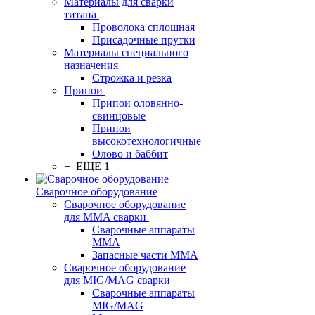
Материалы для сварки
титана
Проволока сплошная
Присадочные прутки
Материалы специального
назначения
Строжка и резка
Припои
Припои оловянно-
свинцовые
Припои
высокотехнологичные
Олово и баббит
+ ЕЩЕ 1
Сварочное оборудование
Сварочное оборудование
для MMA сварки
Сварочные аппараты
MMA
Запасные части MMA
Сварочное оборудование
для MIG/MAG сварки
Сварочные аппараты
MIG/MAG