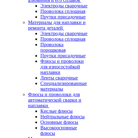
алюминия и его сплавов
Электроды сварочные
Проволока сплошная
Прутки присадочные
Материалы для наплавки и
ремонта деталей
Электроды сварочные
Проволока сплошная
Проволока
порошковая
Прутки присадочные
Флюсы и проволоки
для износостойкой
наплавки
Ленты сварочные
Специализированные
материалы
Флюсы и проволоки для
автоматической сварки и
наплавки
Кислые флюсы
Нейтральные флюсы
Основные флюсы
Высокоосновные
флюсы