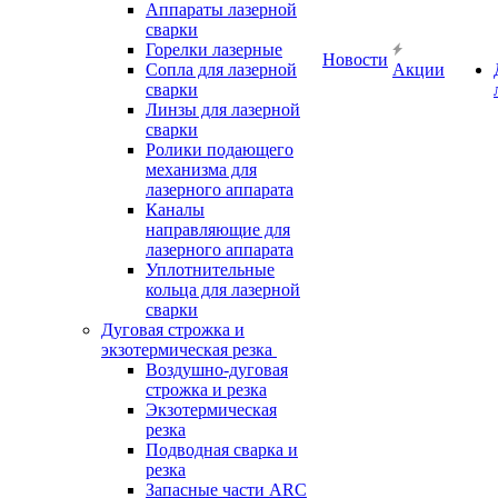
Аппараты лазерной
сварки
Горелки лазерные
Новости
Сопла для лазерной
Акции
сварки
Линзы для лазерной
сварки
Ролики подающего
механизма для
лазерного аппарата
Каналы
направляющие для
лазерного аппарата
Уплотнительные
кольца для лазерной
сварки
Дуговая строжка и
экзотермическая резка
Воздушно-дуговая
строжка и резка
Экзотермическая
резка
Подводная сварка и
резка
Запасные части ARC