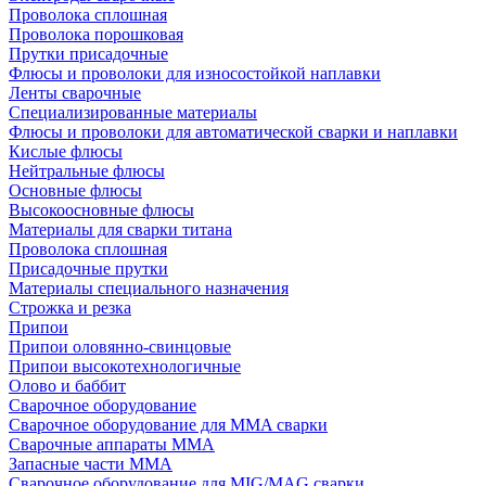
Проволока сплошная
Проволока порошковая
Прутки присадочные
Флюсы и проволоки для износостойкой наплавки
Ленты сварочные
Специализированные материалы
Флюсы и проволоки для автоматической сварки и наплавки
Кислые флюсы
Нейтральные флюсы
Основные флюсы
Высокоосновные флюсы
Материалы для сварки титана
Проволока сплошная
Присадочные прутки
Материалы специального назначения
Строжка и резка
Припои
Припои оловянно-свинцовые
Припои высокотехнологичные
Олово и баббит
Сварочное оборудование
Сварочное оборудование для MMA сварки
Сварочные аппараты MMA
Запасные части MMA
Сварочное оборудование для MIG/MAG сварки