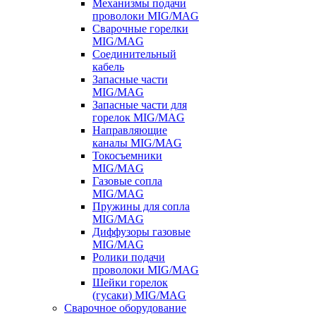
Механизмы подачи
проволоки MIG/MAG
Сварочные горелки
MIG/MAG
Соединительный
кабель
Запасные части
MIG/MAG
Запасные части для
горелок MIG/MAG
Направляющие
каналы MIG/MAG
Токосъемники
MIG/MAG
Газовые сопла
MIG/MAG
Пружины для сопла
MIG/MAG
Диффузоры газовые
MIG/MAG
Ролики подачи
проволоки MIG/MAG
Шейки горелок
(гусаки) MIG/MAG
Сварочное оборудование