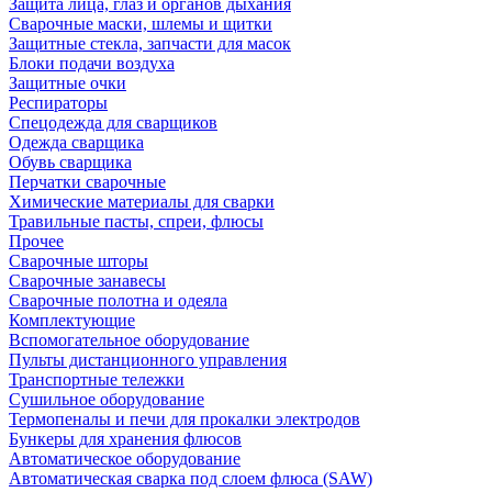
Защита лица, глаз и органов дыхания
Сварочные маски, шлемы и щитки
Защитные стекла, запчасти для масок
Блоки подачи воздуха
Защитные очки
Респираторы
Спецодежда для сварщиков
Одежда сварщика
Обувь сварщика
Перчатки сварочные
Химические материалы для сварки
Травильные пасты, спреи, флюсы
Прочее
Сварочные шторы
Сварочные занавесы
Сварочные полотна и одеяла
Комплектующие
Вспомогательное оборудование
Пульты дистанционного управления
Транспортные тележки
Сушильное оборудование
Термопеналы и печи для прокалки электродов
Бункеры для хранения флюсов
Автоматическое оборудование
Автоматическая сварка под слоем флюса (SAW)