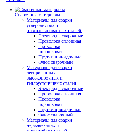
Сварочные материалы
Материалы для сварки
углеродистых и
низколегированных сталей
Электроды сварочные
Проволока сплошная
Проволока
порошковая
Прутки присадочные
Флюс сварочный
Материалы для сварки
легированных
высокопрочных и
теплоустойчивых сталей
Электроды сварочные
Проволока сплошная
Проволока
порошковая
Прутки присадочные
Флюс сварочный
Материалы для сварки
нержавеющих и
жаростойких сталей