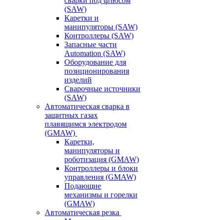
сварки под флюсом
(SAW)
Каретки и
манипуляторы (SAW)
Контроллеры (SAW)
Запасные части
Automation (SAW)
Оборудование для
позиционирования
изделий
Сварочные источники
(SAW)
Автоматическая сварка в
защитных газах
плавящимся электродом
(GMAW)
Каретки,
манипуляторы и
роботизация (GMAW)
Контроллеры и блоки
управления (GMAW)
Подающие
механизмы и горелки
(GMAW)
Автоматическая резка