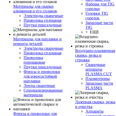
Наборы для TIG
Материалы для сварки
горелки
алюминия и его сплавов
Головки TIG
Электроды сварочные
горелок
Проволока сплошная
Запасные части
Прутки присадочные
TIG
+ ЕЩЕ
Материалы для наплавки и
ремонта деталей
Электроды сварочные
Воздушно-плазменная
Проволока сплошная
сварка, резка и
Проволока
строжка
порошковая
Сварочные
Прутки присадочные
аппараты
Флюсы и проволоки
PLASMA CUT
для износостойкой
Плазмотроны
наплавки
Запасные части
Ленты сварочные
PLASMA
Специализированные
материалы
Лазерная сварка, резка
и очистка
Аппараты
Флюсы и проволоки для
лазерной сварки