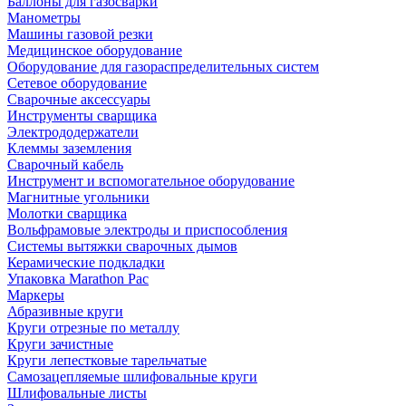
Баллоны для газосварки
Манометры
Машины газовой резки
Медицинское оборудование
Оборудование для газораспределительных систем
Сетевое оборудование
Сварочные аксессуары
Инструменты сварщика
Электрододержатели
Клеммы заземления
Сварочный кабель
Инструмент и вспомогательное оборудование
Магнитные угольники
Молотки сварщика
Вольфрамовые электроды и приспособления
Системы вытяжки сварочных дымов
Керамические подкладки
Упаковка Marathon Pac
Маркеры
Абразивные круги
Круги отрезные по металлу
Круги зачистные
Круги лепестковые тарельчатые
Самозацепляемые шлифовальные круги
Шлифовальные листы