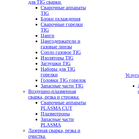
для TIG сварки
Сварочные аппараты
TIG
Блоки охлаждения
Сварочные горелки
TIG
Цанги
Цангодержатели и
газовые линзы
Сопло газовое TIG
Изоляторы TIG
Заглушки TIG
Наборы для TIG
горелки
Услуг
Головки TIG горелок
Запасные части TIG
Воздушно-плазменная
сварка, резка и строжка
Сварочные аппараты
PLASMA CUT
Плазмотроны
Запасные части
PLASMA
Лазерная сварка, резка и
очистка