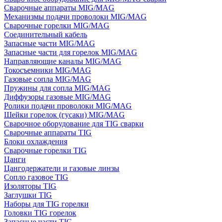
Сварочные аппараты MIG/MAG
Механизмы подачи проволоки MIG/MAG
Сварочные горелки MIG/MAG
Соединительный кабель
Запасные части MIG/MAG
Запасные части для горелок MIG/MAG
Направляющие каналы MIG/MAG
Токосъемники MIG/MAG
Газовые сопла MIG/MAG
Пружины для сопла MIG/MAG
Диффузоры газовые MIG/MAG
Ролики подачи проволоки MIG/MAG
Шейки горелок (гусаки) MIG/MAG
Сварочное оборудование для TIG сварки
Сварочные аппараты TIG
Блоки охлаждения
Сварочные горелки TIG
Цанги
Цангодержатели и газовые линзы
Сопло газовое TIG
Изоляторы TIG
Заглушки TIG
Наборы для TIG горелки
Головки TIG горелок
Запасные части TIG