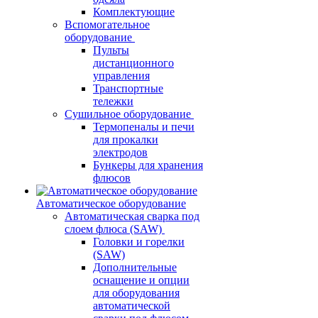
Комплектующие
Вспомогательное
оборудование
Пульты
дистанционного
управления
Транспортные
тележки
Сушильное оборудование
Термопеналы и печи
для прокалки
электродов
Бункеры для хранения
флюсов
Автоматическое оборудование
Автоматическая сварка под
слоем флюса (SAW)
Головки и горелки
(SAW)
Дополнительные
оснащение и опции
для оборудования
автоматической