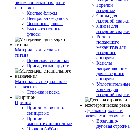
автоматической сварки и
Горелки
наплавки
лазерные
Кислые флюсы
Сопла для
Нейтральные флюсы
лазерной сварки
Основные флюсы
Линзы для
Высокоосновные
лазерной сварки
флюсы
Ролики
подающего
механизма для
Материалы для сварки
лазерного
титана
аппарата
Проволока сплошная
Каналы
Присадочные прутки
направляющие
для лазерного
аппарата
Материалы специального
Уплотнительные
назначения
кольца для
Строжка и резка
лазерной сварки
Припои
Припои оловянно-
Дуговая строжка и
свинцовые
экзотермическая резка
Припои
Воздушно-
высокотехнологичные
дуговая строжка
Олово и баббит