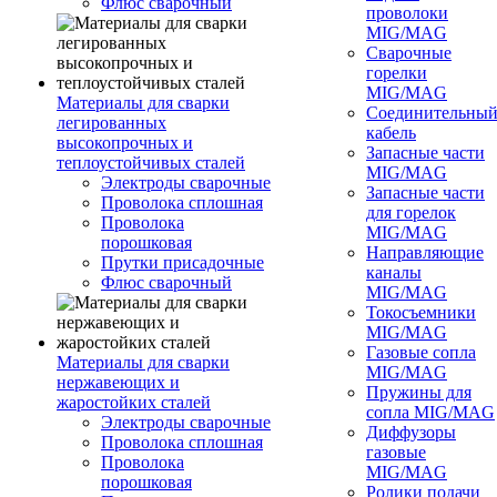
Флюс сварочный
проволоки
MIG/MAG
Сварочные
горелки
MIG/MAG
Материалы для сварки
Соединительны
легированных
кабель
высокопрочных и
Запасные части
теплоустойчивых сталей
MIG/MAG
Электроды сварочные
Запасные части
Проволока сплошная
для горелок
Проволока
MIG/MAG
порошковая
Направляющие
Прутки присадочные
каналы
Флюс сварочный
MIG/MAG
Токосъемники
MIG/MAG
Газовые сопла
Материалы для сварки
MIG/MAG
нержавеющих и
Пружины для
жаростойких сталей
сопла MIG/MAG
Электроды сварочные
Диффузоры
Проволока сплошная
газовые
Проволока
MIG/MAG
порошковая
Ролики подачи