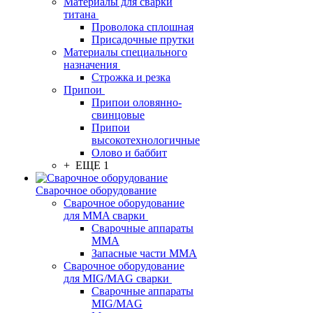
Материалы для сварки
титана
Проволока сплошная
Присадочные прутки
Материалы специального
назначения
Строжка и резка
Припои
Припои оловянно-
свинцовые
Припои
высокотехнологичные
Олово и баббит
+ ЕЩЕ 1
Сварочное оборудование
Сварочное оборудование
для MMA сварки
Сварочные аппараты
MMA
Запасные части MMA
Сварочное оборудование
для MIG/MAG сварки
Сварочные аппараты
MIG/MAG