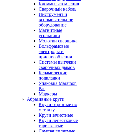
Клеммы заземления
Сварочный кабель
Инструмент и
вспомогательное
оборудование
Магнитные
угольники
Молотки сварщика
Вольфрамовые
электроды и
приспособления
Системы вытяжки
сварочных дымов
Керамические
подкладки
Упаковка Marathon
Pac
Маркеры
Абразивные круги
Круги отрезные по
металлу
Круги зачистные
Круги лепестковые
тарельчатые
Самозацепляемые