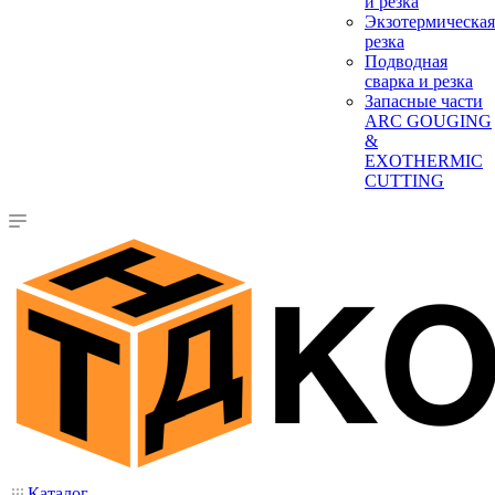
и резка
Экзотермическая
резка
Подводная
сварка и резка
Запасные части
ARC GOUGING
&
EXOTHERMIC
CUTTING
Каталог