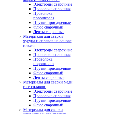
Электроды сварочные
Проволока сплошная
Проволока
порошковая
Прутки присадочные
Флюс сварочный
Ленты сварочные
Материалы для сварки
чугуна и сплавов на основе
никеля
Электроды сварочные
Проволока сплошная
Проволока
порошковая
Прутки присадочные
Флюс сварочный
Ленты сварочные
Материалы для сварки меди
и ее сплавов
Электроды сварочные
Проволока сплошная
Прутки присадочные
Флюс сварочный
Материалы для сварки