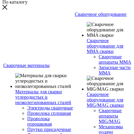
По каталогу
Сварочное оборудование
Сварочное
оборудование для
MMA сварки
Сварочные
аппараты MMA
Сварочные материалы
Запасные части
MMA
Материалы для сварки
Сварочное
углеродистых и
оборудование для
низколегированных сталей
MIG/MAG сварки
Электроды сварочные
Сварочные
Проволока сплошная
аппараты
Проволока
MIG/MAG
порошковая
Механизмы
Прутки присадочные
подачи