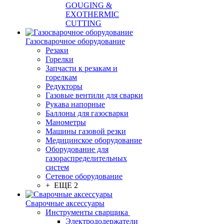
GOUGING &
EXOTHERMIC
CUTTING
Газосварочное оборудование
Резаки
Горелки
Запчасти к резакам и
горелкам
Редукторы
Газовые вентили для сварки
Рукава напорные
Баллоны для газосварки
Манометры
Машины газовой резки
Медицинское оборудование
Оборудование для
газораспределительных
систем
Сетевое оборудование
+ ЕЩЕ 2
Сварочные аксессуары
Инструменты сварщика
Электрододержатели