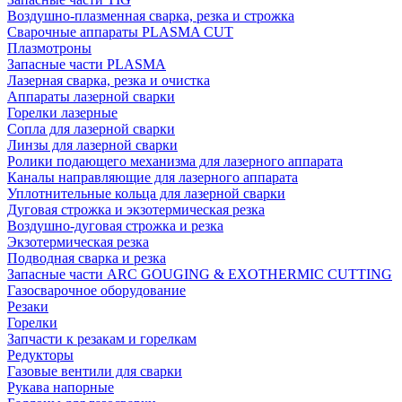
Воздушно-плазменная сварка, резка и строжка
Сварочные аппараты PLASMA CUT
Плазмотроны
Запасные части PLASMA
Лазерная сварка, резка и очистка
Аппараты лазерной сварки
Горелки лазерные
Сопла для лазерной сварки
Линзы для лазерной сварки
Ролики подающего механизма для лазерного аппарата
Каналы направляющие для лазерного аппарата
Уплотнительные кольца для лазерной сварки
Дуговая строжка и экзотермическая резка
Воздушно-дуговая строжка и резка
Экзотермическая резка
Подводная сварка и резка
Запасные части ARC GOUGING & EXOTHERMIC CUTTING
Газосварочное оборудование
Резаки
Горелки
Запчасти к резакам и горелкам
Редукторы
Газовые вентили для сварки
Рукава напорные