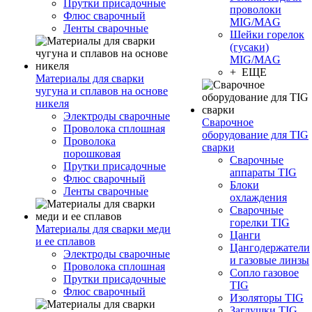
Прутки присадочные
проволоки
Флюс сварочный
MIG/MAG
Ленты сварочные
Шейки горелок
(гусаки)
MIG/MAG
+ ЕЩЕ
Материалы для сварки
чугуна и сплавов на основе
никеля
Электроды сварочные
Сварочное
Проволока сплошная
оборудование для TIG
Проволока
сварки
порошковая
Сварочные
Прутки присадочные
аппараты TIG
Флюс сварочный
Блоки
Ленты сварочные
охлаждения
Сварочные
горелки TIG
Материалы для сварки меди
Цанги
и ее сплавов
Цангодержатели
Электроды сварочные
и газовые линзы
Проволока сплошная
Сопло газовое
Прутки присадочные
TIG
Флюс сварочный
Изоляторы TIG
Заглушки TIG