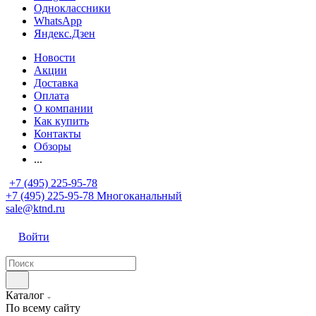
Одноклассники
WhatsApp
Яндекс.Дзен
Новости
Акции
Доставка
Оплата
О компании
Как купить
Контакты
Обзоры
...
+7 (495) 225-95-78
+7 (495) 225-95-78
Многоканальный
sale@ktnd.ru
Войти
Каталог
По всему сайту