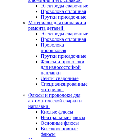
алюминия и его сплавов
Электроды сварочные
Проволока сплошная
Прутки присадочные
Материалы для наплавки и
ремонта деталей
Электроды сварочные
Проволока сплошная
Проволока
порошковая
Прутки присадочные
Флюсы и проволоки
для износостойкой
наплавки
Ленты сварочные
Специализированные
материалы
Флюсы и проволоки для
автоматической сварки и
наплавки
Кислые флюсы
Нейтральные флюсы
Основные флюсы
Высокоосновные
флюсы