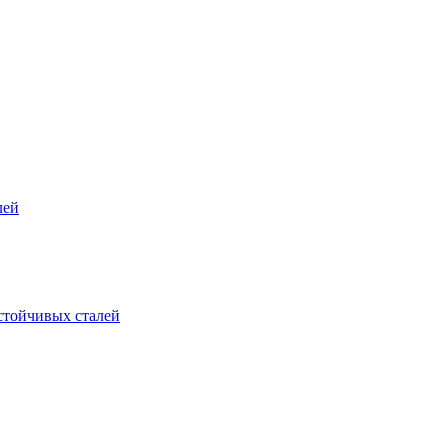
лей
стойчивых сталей