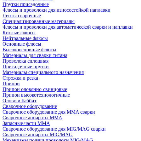
Прутки присадочные
Флюсы и проволоки для износостойкой наплавки
Ленты сварочные
Специализированные материалы
Флюсы и проволоки для автоматической сварки и наплавки
Кислые флюсы
Нейтральные флюсы
Основные флюсы
Высокоосновные флюсы
Материалы для сварки титана
Проволока сплошная
Присадочные прутки
Материалы специального назначения
Строжка и резка
Припои
Припои оловянно-свинцовые
Припои высокотехнологичные
Олово и баббит
Сварочное оборудование
Сварочное оборудование для MMA сварки
Сварочные аппараты MMA
Запасные части MMA
Сварочное оборудование для MIG/MAG сварки
Сварочные аппараты MIG/MAG
Механизмы подачи проволоки MIG/MAG