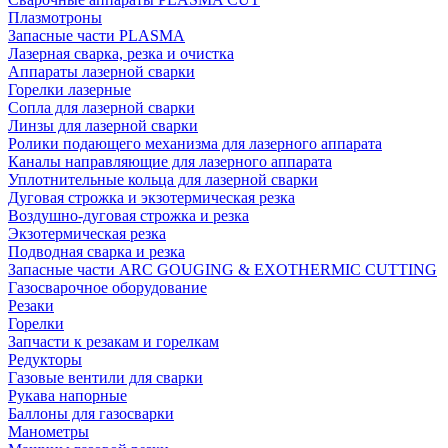
Плазмотроны
Запасные части PLASMA
Лазерная сварка, резка и очистка
Аппараты лазерной сварки
Горелки лазерные
Сопла для лазерной сварки
Линзы для лазерной сварки
Ролики подающего механизма для лазерного аппарата
Каналы направляющие для лазерного аппарата
Уплотнительные кольца для лазерной сварки
Дуговая строжка и экзотермическая резка
Воздушно-дуговая строжка и резка
Экзотермическая резка
Подводная сварка и резка
Запасные части ARC GOUGING & EXOTHERMIC CUTTING
Газосварочное оборудование
Резаки
Горелки
Запчасти к резакам и горелкам
Редукторы
Газовые вентили для сварки
Рукава напорные
Баллоны для газосварки
Манометры