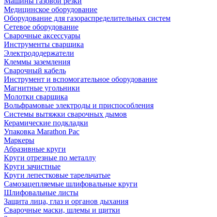
Машины газовой резки
Медицинское оборудование
Оборудование для газораспределительных систем
Сетевое оборудование
Сварочные аксессуары
Инструменты сварщика
Электрододержатели
Клеммы заземления
Сварочный кабель
Инструмент и вспомогательное оборудование
Магнитные угольники
Молотки сварщика
Вольфрамовые электроды и приспособления
Системы вытяжки сварочных дымов
Керамические подкладки
Упаковка Marathon Pac
Маркеры
Абразивные круги
Круги отрезные по металлу
Круги зачистные
Круги лепестковые тарельчатые
Самозацепляемые шлифовальные круги
Шлифовальные листы
Защита лица, глаз и органов дыхания
Сварочные маски, шлемы и щитки