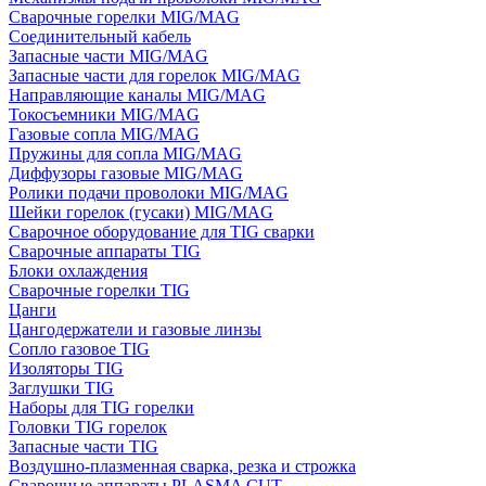
Сварочные горелки MIG/MAG
Соединительный кабель
Запасные части MIG/MAG
Запасные части для горелок MIG/MAG
Направляющие каналы MIG/MAG
Токосъемники MIG/MAG
Газовые сопла MIG/MAG
Пружины для сопла MIG/MAG
Диффузоры газовые MIG/MAG
Ролики подачи проволоки MIG/MAG
Шейки горелок (гусаки) MIG/MAG
Сварочное оборудование для TIG сварки
Сварочные аппараты TIG
Блоки охлаждения
Сварочные горелки TIG
Цанги
Цангодержатели и газовые линзы
Сопло газовое TIG
Изоляторы TIG
Заглушки TIG
Наборы для TIG горелки
Головки TIG горелок
Запасные части TIG
Воздушно-плазменная сварка, резка и строжка
Сварочные аппараты PLASMA CUT