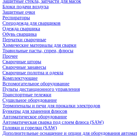
Защитные стекла, запчасти для масок
Блоки подачи воздуха
Защитные очки
Респираторы
Спецодежда для сварщиков
Одежда сварщика
Обувь сварщика
Перчатки сварочные
Химические материалы для сварки
Травильные пасты, спреи, флюсы
Прочее
Сварочные шторы
Сварочные занавесы
Сварочные полотна и одеяла
Комплектующие
Вспомогательное оборудование
Пульты дистанционного управления
Транспортные тележки
Сушильное оборудование
Термопеналы и печи для прокалки электродов
Бункеры для хранения флюсов
Автоматическое оборудование
Автоматическая сварка под слоем флюса (SAW)
Головки и горелки (SAW)
Дополнительные оснащение и опции для оборудования автома