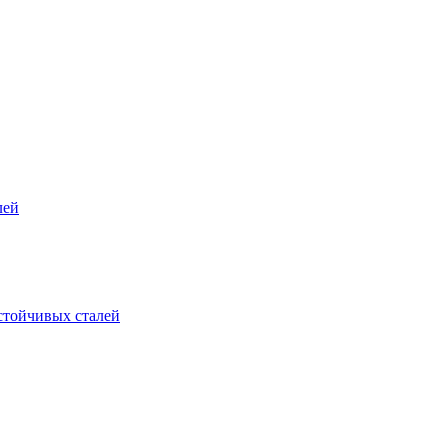
лей
стойчивых сталей