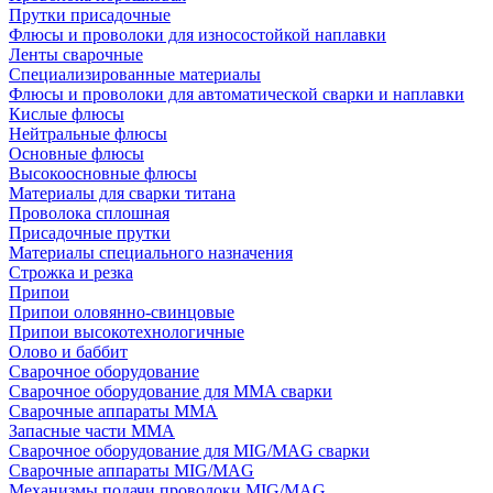
Прутки присадочные
Флюсы и проволоки для износостойкой наплавки
Ленты сварочные
Специализированные материалы
Флюсы и проволоки для автоматической сварки и наплавки
Кислые флюсы
Нейтральные флюсы
Основные флюсы
Высокоосновные флюсы
Материалы для сварки титана
Проволока сплошная
Присадочные прутки
Материалы специального назначения
Строжка и резка
Припои
Припои оловянно-свинцовые
Припои высокотехнологичные
Олово и баббит
Сварочное оборудование
Сварочное оборудование для MMA сварки
Сварочные аппараты MMA
Запасные части MMA
Сварочное оборудование для MIG/MAG сварки
Сварочные аппараты MIG/MAG
Механизмы подачи проволоки MIG/MAG