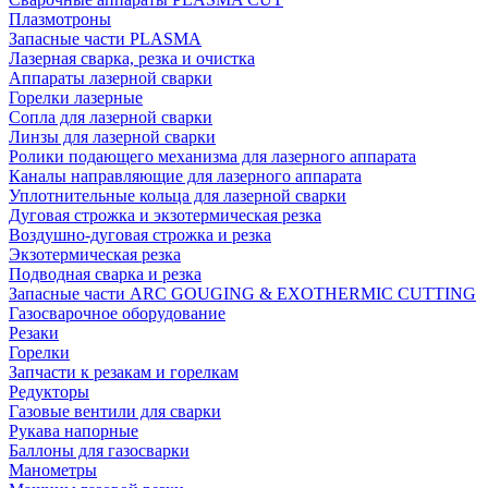
Плазмотроны
Запасные части PLASMA
Лазерная сварка, резка и очистка
Аппараты лазерной сварки
Горелки лазерные
Сопла для лазерной сварки
Линзы для лазерной сварки
Ролики подающего механизма для лазерного аппарата
Каналы направляющие для лазерного аппарата
Уплотнительные кольца для лазерной сварки
Дуговая строжка и экзотермическая резка
Воздушно-дуговая строжка и резка
Экзотермическая резка
Подводная сварка и резка
Запасные части ARC GOUGING & EXOTHERMIC CUTTING
Газосварочное оборудование
Резаки
Горелки
Запчасти к резакам и горелкам
Редукторы
Газовые вентили для сварки
Рукава напорные
Баллоны для газосварки
Манометры