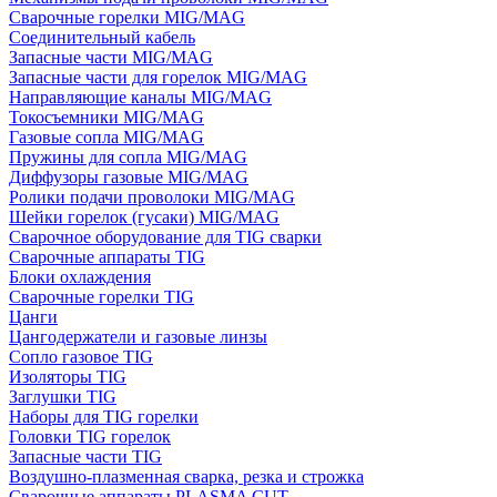
Сварочные горелки MIG/MAG
Соединительный кабель
Запасные части MIG/MAG
Запасные части для горелок MIG/MAG
Направляющие каналы MIG/MAG
Токосъемники MIG/MAG
Газовые сопла MIG/MAG
Пружины для сопла MIG/MAG
Диффузоры газовые MIG/MAG
Ролики подачи проволоки MIG/MAG
Шейки горелок (гусаки) MIG/MAG
Сварочное оборудование для TIG сварки
Сварочные аппараты TIG
Блоки охлаждения
Сварочные горелки TIG
Цанги
Цангодержатели и газовые линзы
Сопло газовое TIG
Изоляторы TIG
Заглушки TIG
Наборы для TIG горелки
Головки TIG горелок
Запасные части TIG
Воздушно-плазменная сварка, резка и строжка
Сварочные аппараты PLASMA CUT