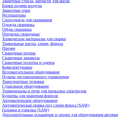
Защитные стекла, запчасти для масок
Блоки подачи воздуха
Защитные очки
Респираторы
Спецодежда для сварщиков
Одежда сварщика
Обувь сварщика
Перчатки сварочные
Химические материалы для сварки
Травильные пасты, спреи, флюсы
Прочее
Сварочные шторы
Сварочные занавесы
Сварочные полотна и одеяла
Комплектующие
Вспомогательное оборудование
Пульты дистанционного управления
Транспортные тележки
Сушильное оборудование
Термопеналы и печи для прокалки электродов
Бункеры для хранения флюсов
Автоматическое оборудование
Автоматическая сварка под слоем флюса (SAW)
Головки и горелки (SAW)
Дополнительные оснащение и опции для оборудования автома