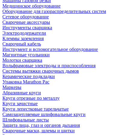
Машины газовой резки
Медицинское оборудование
Оборудование для газораспределительных систем
Сетевое оборудование
Сварочные аксессуары
Инструменты сварщика
Электрододержатели
Клеммы заземления
Сварочный кабель
Инструмент и вспомогательное оборудование
Магнитные угольники
Молотки сварщика
Вольфрамовые электроды и приспособления
Системы вытяжки сварочных дымов
Керамические подкладки
Упаковка Marathon Pac
Маркеры
Абразивные круги
Круги отрезные по металлу
Круги зачистные
Круги лепестковые тарельчатые
Самозацепляемые шлифовальные круги
Шлифовальные листы
Защита лица, глаз и органов дыхания
Сварочные маски, шлемы и щитки