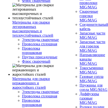
Флюс сварочный
проволоки
MIG/MAG
Сварочные
горелки
MIG/MAG
Материалы для сварки
Соединительны
легированных
кабель
высокопрочных и
Запасные части
теплоустойчивых сталей
MIG/MAG
Электроды сварочные
Запасные части
Проволока сплошная
для горелок
Проволока
MIG/MAG
порошковая
Направляющие
Прутки присадочные
каналы
Флюс сварочный
MIG/MAG
Токосъемники
MIG/MAG
Газовые сопла
Материалы для сварки
MIG/MAG
нержавеющих и
Пружины для
жаростойких сталей
сопла MIG/MAG
Электроды сварочные
Диффузоры
Проволока сплошная
газовые
Проволока
MIG/MAG
порошковая
Ролики подачи