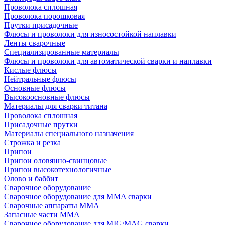
Проволока сплошная
Проволока порошковая
Прутки присадочные
Флюсы и проволоки для износостойкой наплавки
Ленты сварочные
Специализированные материалы
Флюсы и проволоки для автоматической сварки и наплавки
Кислые флюсы
Нейтральные флюсы
Основные флюсы
Высокоосновные флюсы
Материалы для сварки титана
Проволока сплошная
Присадочные прутки
Материалы специального назначения
Строжка и резка
Припои
Припои оловянно-свинцовые
Припои высокотехнологичные
Олово и баббит
Сварочное оборудование
Сварочное оборудование для MMA сварки
Сварочные аппараты MMA
Запасные части MMA
Сварочное оборудование для MIG/MAG сварки