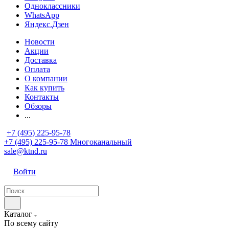
Одноклассники
WhatsApp
Яндекс.Дзен
Новости
Акции
Доставка
Оплата
О компании
Как купить
Контакты
Обзоры
...
+7 (495) 225-95-78
+7 (495) 225-95-78
Многоканальный
sale@ktnd.ru
Войти
Каталог
По всему сайту