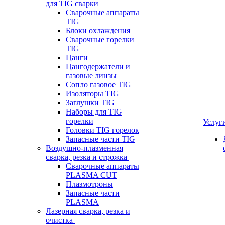
для TIG сварки
Сварочные аппараты
TIG
Блоки охлаждения
Сварочные горелки
TIG
Цанги
Цангодержатели и
газовые линзы
Сопло газовое TIG
Изоляторы TIG
Заглушки TIG
Наборы для TIG
горелки
Услуг
Головки TIG горелок
Запасные части TIG
Воздушно-плазменная
сварка, резка и строжка
Сварочные аппараты
PLASMA CUT
Плазмотроны
Запасные части
PLASMA
Лазерная сварка, резка и
очистка