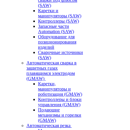
сварки под флюсом
(SAW)
Каретки и
манипуляторы (SAW)
Контроллеры (SAW)
Запасные части
Automation (SAW)
Оборудование для
позиционирования
изделий
Сварочные источники
(SAW)
Автоматическая сварка в
защитных газах
плавящимся электродом
(GMAW)
Каретки,
манипуляторы и
роботизация (GMAW)
Контроллеры и блоки
управления (GMAW)
Подающие
механизмы и горелки
(GMAW)
Автоматическая резка