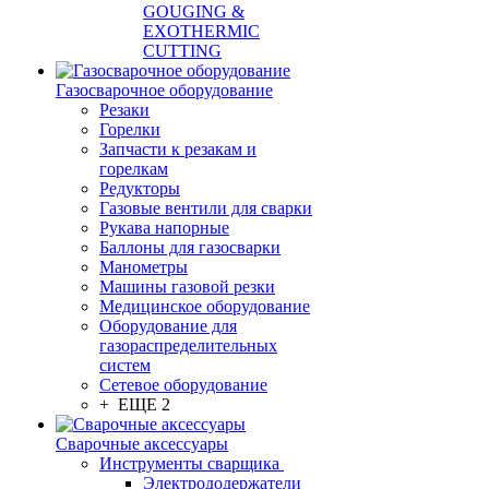
GOUGING &
EXOTHERMIC
CUTTING
Газосварочное оборудование
Резаки
Горелки
Запчасти к резакам и
горелкам
Редукторы
Газовые вентили для сварки
Рукава напорные
Баллоны для газосварки
Манометры
Машины газовой резки
Медицинское оборудование
Оборудование для
газораспределительных
систем
Сетевое оборудование
+ ЕЩЕ 2
Сварочные аксессуары
Инструменты сварщика
Электрододержатели