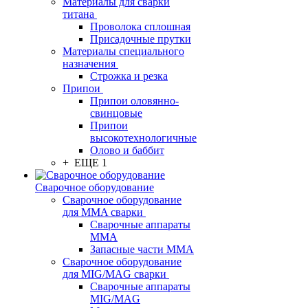
Материалы для сварки
титана
Проволока сплошная
Присадочные прутки
Материалы специального
назначения
Строжка и резка
Припои
Припои оловянно-
свинцовые
Припои
высокотехнологичные
Олово и баббит
+ ЕЩЕ 1
Сварочное оборудование
Сварочное оборудование
для MMA сварки
Сварочные аппараты
MMA
Запасные части MMA
Сварочное оборудование
для MIG/MAG сварки
Сварочные аппараты
MIG/MAG