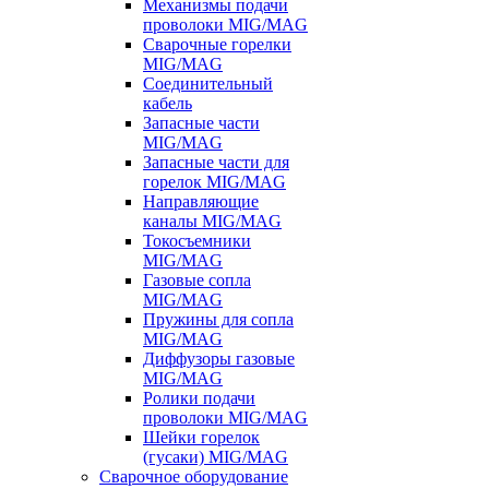
Механизмы подачи
проволоки MIG/MAG
Сварочные горелки
MIG/MAG
Соединительный
кабель
Запасные части
MIG/MAG
Запасные части для
горелок MIG/MAG
Направляющие
каналы MIG/MAG
Токосъемники
MIG/MAG
Газовые сопла
MIG/MAG
Пружины для сопла
MIG/MAG
Диффузоры газовые
MIG/MAG
Ролики подачи
проволоки MIG/MAG
Шейки горелок
(гусаки) MIG/MAG
Сварочное оборудование