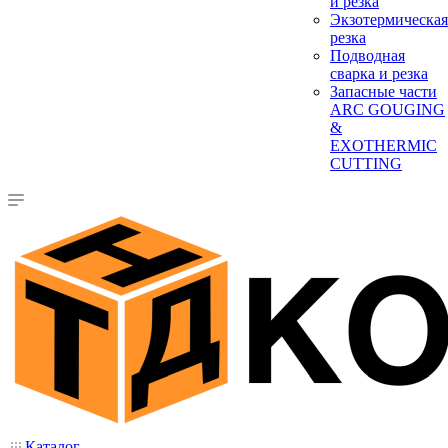
и резка
Экзотермическая
резка
Подводная
сварка и резка
Запасные части
ARC GOUGING
&
EXOTHERMIC
CUTTING
Каталог