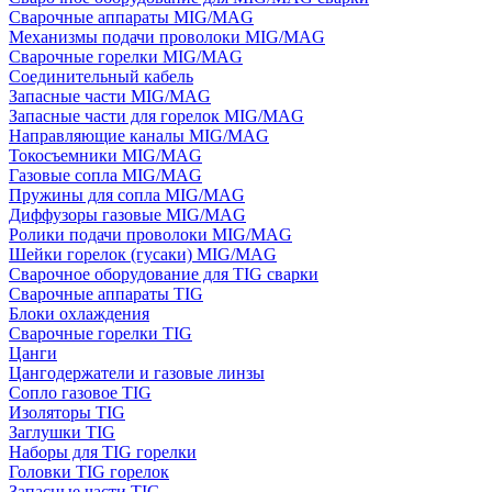
Сварочные аппараты MIG/MAG
Механизмы подачи проволоки MIG/MAG
Сварочные горелки MIG/MAG
Соединительный кабель
Запасные части MIG/MAG
Запасные части для горелок MIG/MAG
Направляющие каналы MIG/MAG
Токосъемники MIG/MAG
Газовые сопла MIG/MAG
Пружины для сопла MIG/MAG
Диффузоры газовые MIG/MAG
Ролики подачи проволоки MIG/MAG
Шейки горелок (гусаки) MIG/MAG
Сварочное оборудование для TIG сварки
Сварочные аппараты TIG
Блоки охлаждения
Сварочные горелки TIG
Цанги
Цангодержатели и газовые линзы
Сопло газовое TIG
Изоляторы TIG
Заглушки TIG
Наборы для TIG горелки
Головки TIG горелок
Запасные части TIG