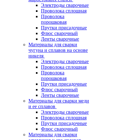
Электроды сварочные
Проволока сплошная
Проволока
порошковая
Прутки присадочные
Флюс сварочный
Ленты сварочные
Материалы для сварки
чугуна и сплавов на основе
никеля
Электроды сварочные
Проволока сплошная
Проволока
порошковая
Прутки присадочные
Флюс сварочный
Ленты сварочные
Материалы для сварки меди
и ее сплавов
Электроды сварочные
Проволока сплошная
Прутки присадочные
Флюс сварочный
Материалы для сварки