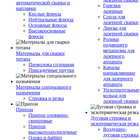
автоматической сварки и
Горелки
наплавки
лазерные
Кислые флюсы
Сопла для
Нейтральные флюсы
лазерной сварки
Основные флюсы
Линзы для
Высокоосновные
лазерной сварки
флюсы
Ролики
подающего
механизма для
Материалы для сварки
лазерного
титана
аппарата
Проволока сплошная
Каналы
Присадочные прутки
направляющие
для лазерного
аппарата
Материалы специального
Уплотнительные
назначения
кольца для
Строжка и резка
лазерной сварки
Припои
Припои оловянно-
Дуговая строжка и
свинцовые
экзотермическая резка
Припои
Воздушно-
высокотехнологичные
дуговая строжка
Олово и баббит