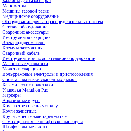
Баллоны для газосварки
Манометры
Машины газовой резки
Медицинское оборудование
Оборудование для газораспределительных систем
Сетевое оборудование
Сварочные аксессуары
Инструменты сварщика
Электрододержатели
Клеммы заземления
Сварочный кабель
Инструмент и вспомогательное оборудование
Магнитные угольники
Молотки сварщика
Вольфрамовые электроды и приспособления
Системы вытяжки сварочных дымов
Керамические подкладки
Упаковка Marathon Pac
Маркеры
Абразивные круги
Круги отрезные по металлу
Круги зачистные
Круги лепестковые тарельчатые
Самозацепляемые шлифовальные круги
Шлифовальные листы