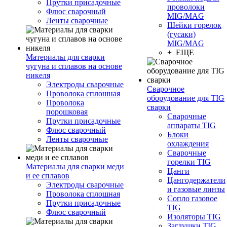
Прутки присадочные
проволоки
Флюс сварочный
MIG/MAG
Ленты сварочные
Шейки горелок
(гусаки)
MIG/MAG
+ ЕЩЕ
Материалы для сварки
чугуна и сплавов на основе
никеля
Электроды сварочные
Сварочное
Проволока сплошная
оборудование для TIG
Проволока
сварки
порошковая
Сварочные
Прутки присадочные
аппараты TIG
Флюс сварочный
Блоки
Ленты сварочные
охлаждения
Сварочные
горелки TIG
Материалы для сварки меди
Цанги
и ее сплавов
Цангодержатели
Электроды сварочные
и газовые линзы
Проволока сплошная
Сопло газовое
Прутки присадочные
TIG
Флюс сварочный
Изоляторы TIG
Заглушки TIG