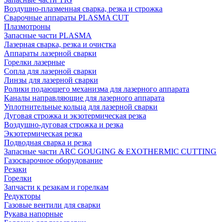
Воздушно-плазменная сварка, резка и строжка
Сварочные аппараты PLASMA CUT
Плазмотроны
Запасные части PLASMA
Лазерная сварка, резка и очистка
Аппараты лазерной сварки
Горелки лазерные
Сопла для лазерной сварки
Линзы для лазерной сварки
Ролики подающего механизма для лазерного аппарата
Каналы направляющие для лазерного аппарата
Уплотнительные кольца для лазерной сварки
Дуговая строжка и экзотермическая резка
Воздушно-дуговая строжка и резка
Экзотермическая резка
Подводная сварка и резка
Запасные части ARC GOUGING & EXOTHERMIC CUTTING
Газосварочное оборудование
Резаки
Горелки
Запчасти к резакам и горелкам
Редукторы
Газовые вентили для сварки
Рукава напорные