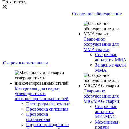
По каталогу
Сварочное оборудование
Сварочное
оборудование для
MMA сварки
Сварочные
аппараты MMA
Сварочные материалы
Запасные части
MMA
Материалы для сварки
Сварочное
углеродистых и
оборудование для
низколегированных сталей
MIG/MAG сварки
Электроды сварочные
Сварочные
Проволока сплошная
аппараты
Проволока
MIG/MAG
порошковая
Механизмы
Прутки присадочные
подачи