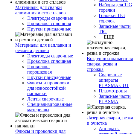
Наборы для TIG
Материалы для сварки
горелки
алюминия и его сплавов
Головки TIG
Электроды сварочные
горелок
Проволока сплошная
Запасные части
Прутки присадочные
TIG
+ ЕЩЕ
Материалы для наплавки и
ремонта деталей
Электроды сварочные
Воздушно-плазменная
Проволока сплошная
сварка, резка и
Проволока
строжка
порошковая
Сварочные
Прутки присадочные
аппараты
Флюсы и проволоки
PLASMA CUT
для износостойкой
Плазмотроны
наплавки
Запасные части
Ленты сварочные
PLASMA
Специализированные
материалы
Лазерная сварка, резка
и очистка
Аппараты
Флюсы и проволоки для
лазерной сварки