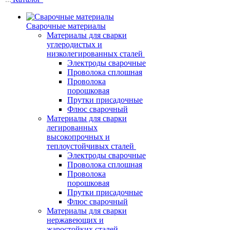
Сварочные материалы
Материалы для сварки
углеродистых и
низколегированных сталей
Электроды сварочные
Проволока сплошная
Проволока
порошковая
Прутки присадочные
Флюс сварочный
Материалы для сварки
легированных
высокопрочных и
теплоустойчивых сталей
Электроды сварочные
Проволока сплошная
Проволока
порошковая
Прутки присадочные
Флюс сварочный
Материалы для сварки
нержавеющих и
жаростойких сталей