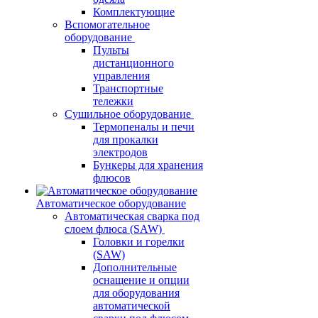
Комплектующие
Вспомогательное
оборудование
Пульты
дистанционного
управления
Транспортные
тележки
Сушильное оборудование
Термопеналы и печи
для прокалки
электродов
Бункеры для хранения
флюсов
Автоматическое оборудование
Автоматическая сварка под
слоем флюса (SAW)
Головки и горелки
(SAW)
Дополнительные
оснащение и опции
для оборудования
автоматической