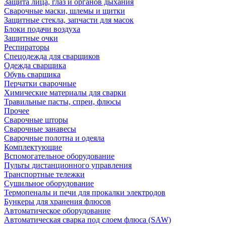
Защита лица, глаз и органов дыхания
Сварочные маски, шлемы и щитки
Защитные стекла, запчасти для масок
Блоки подачи воздуха
Защитные очки
Респираторы
Спецодежда для сварщиков
Одежда сварщика
Обувь сварщика
Перчатки сварочные
Химические материалы для сварки
Травильные пасты, спреи, флюсы
Прочее
Сварочные шторы
Сварочные занавесы
Сварочные полотна и одеяла
Комплектующие
Вспомогательное оборудование
Пульты дистанционного управления
Транспортные тележки
Сушильное оборудование
Термопеналы и печи для прокалки электродов
Бункеры для хранения флюсов
Автоматическое оборудование
Автоматическая сварка под слоем флюса (SAW)