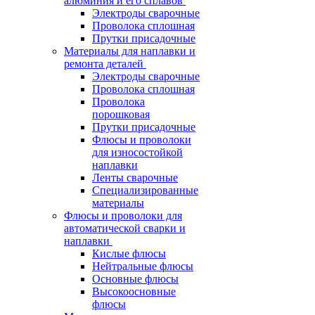
алюминия и его сплавов
Электроды сварочные
Проволока сплошная
Прутки присадочные
Материалы для наплавки и
ремонта деталей
Электроды сварочные
Проволока сплошная
Проволока
порошковая
Прутки присадочные
Флюсы и проволоки
для износостойкой
наплавки
Ленты сварочные
Специализированные
материалы
Флюсы и проволоки для
автоматической сварки и
наплавки
Кислые флюсы
Нейтральные флюсы
Основные флюсы
Высокоосновные
флюсы