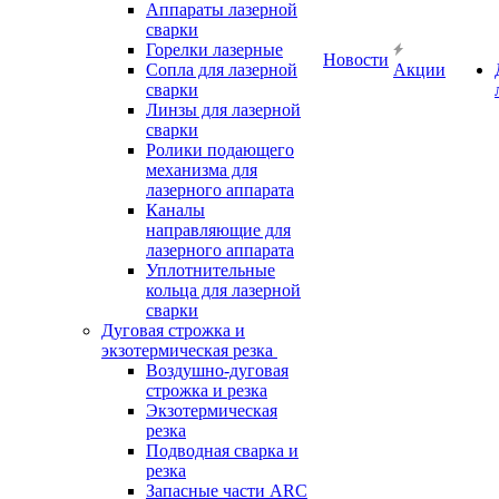
Аппараты лазерной
сварки
Горелки лазерные
Новости
Сопла для лазерной
Акции
сварки
Линзы для лазерной
сварки
Ролики подающего
механизма для
лазерного аппарата
Каналы
направляющие для
лазерного аппарата
Уплотнительные
кольца для лазерной
сварки
Дуговая строжка и
экзотермическая резка
Воздушно-дуговая
строжка и резка
Экзотермическая
резка
Подводная сварка и
резка
Запасные части ARC