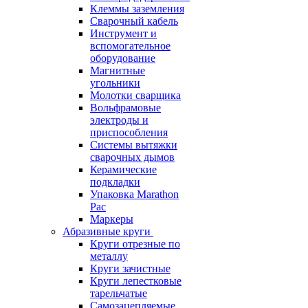
Клеммы заземления
Сварочный кабель
Инструмент и
вспомогательное
оборудование
Магнитные
угольники
Молотки сварщика
Вольфрамовые
электроды и
приспособления
Системы вытяжки
сварочных дымов
Керамические
подкладки
Упаковка Marathon
Pac
Маркеры
Абразивные круги
Круги отрезные по
металлу
Круги зачистные
Круги лепестковые
тарельчатые
Самозацепляемые