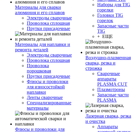
Наборы для TIG
Материалы для сварки
горелки
алюминия и его сплавов
Головки TIG
Электроды сварочные
горелок
Проволока сплошная
Запасные части
Прутки присадочные
TIG
+ ЕЩЕ
Материалы для наплавки и
ремонта деталей
Электроды сварочные
Воздушно-плазменная
Проволока сплошная
сварка, резка и
Проволока
строжка
порошковая
Сварочные
Прутки присадочные
аппараты
Флюсы и проволоки
PLASMA CUT
для износостойкой
Плазмотроны
наплавки
Запасные части
Ленты сварочные
PLASMA
Специализированные
материалы
Лазерная сварка, резка
и очистка
Аппараты
Флюсы и проволоки для
лазерной сварки