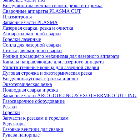
Воздушно-плазменная сварка, резка и строжка
Сварочные аппараты PLASMA CUT
Плазмотроны
Запасные части PLASMA
Лазерная сварка, резка и очистка
Аппараты лазерной сварки
Горелки лазерные
Сопла для лазерной сварки
Линзы для лазерной сварки
Ролики подающего механизма для лазерного аппарата
Каналы направляющие для лазерного аппарата
Уплотнительные кольца для лазерной сварки
Дуговая строжка и экзотермическая резка
Воздушно-дуговая строжка и резка
Экзотермическая резка
Подводная сварка и резка
Запасные части ARC GOUGING & EXOTHERMIC CUTTING
Газосварочное оборудование
Резаки
Горелки
Запчасти к резакам и горелкам
Редукторы
Газовые вентили для сварки
Рукава напорные