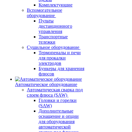
Комплектующие
Вспомогательное
оборудование
Пульты
дистанционного
управления
Транспортные
тележки
Сушильное оборудование
Термопеналы и печи
для прокалки
электродов
Бункеры для хранения
флюсов
Автоматическое оборудование
Автоматическая сварка под
слоем флюса (SAW)
Головки и горелки
(SAW)
Дополнительные
оснащение и опции
для оборудования
автоматической