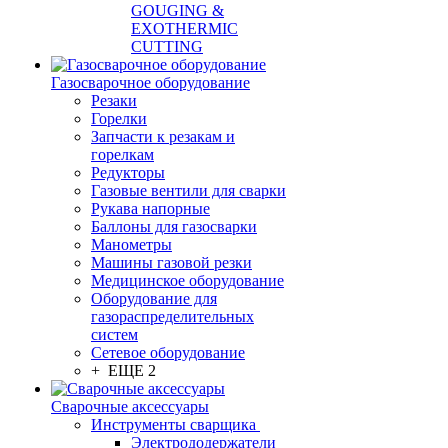
GOUGING &
EXOTHERMIC
CUTTING
Газосварочное оборудование
Резаки
Горелки
Запчасти к резакам и
горелкам
Редукторы
Газовые вентили для сварки
Рукава напорные
Баллоны для газосварки
Манометры
Машины газовой резки
Медицинское оборудование
Оборудование для
газораспределительных
систем
Сетевое оборудование
+ ЕЩЕ 2
Сварочные аксессуары
Инструменты сварщика
Электрододержатели