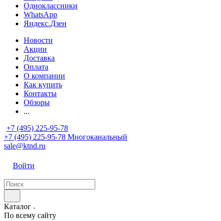
Одноклассники
WhatsApp
Яндекс.Дзен
Новости
Акции
Доставка
Оплата
О компании
Как купить
Контакты
Обзоры
...
+7 (495) 225-95-78
+7 (495) 225-95-78
Многоканальный
sale@ktnd.ru
Войти
Каталог
По всему сайту