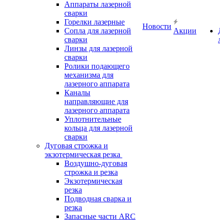
Аппараты лазерной
сварки
Горелки лазерные
Новости
Сопла для лазерной
Акции
сварки
Линзы для лазерной
сварки
Ролики подающего
механизма для
лазерного аппарата
Каналы
направляющие для
лазерного аппарата
Уплотнительные
кольца для лазерной
сварки
Дуговая строжка и
экзотермическая резка
Воздушно-дуговая
строжка и резка
Экзотермическая
резка
Подводная сварка и
резка
Запасные части ARC