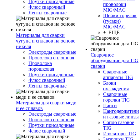
Прутки присадочные
проволоки
Флюс сварочный
MIG/MAG
Ленты сварочные
Шейки горелок
(гусаки)
MIG/MAG
+ ЕЩЕ
Материалы для сварки
чугуна и сплавов на основе
никеля
Электроды сварочные
Сварочное
Проволока сплошная
оборудование для TIG
Проволока
сварки
порошковая
Сварочные
Прутки присадочные
аппараты TIG
Флюс сварочный
Блоки
Ленты сварочные
охлаждения
Сварочные
горелки TIG
Материалы для сварки меди
Цанги
и ее сплавов
Цангодержатели
Электроды сварочные
и газовые линзы
Проволока сплошная
Сопло газовое
Прутки присадочные
TIG
Флюс сварочный
Изоляторы TIG
Заглушки TIG