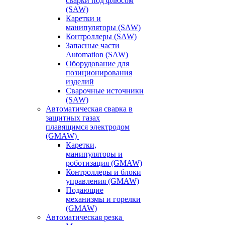
сварки под флюсом
(SAW)
Каретки и
манипуляторы (SAW)
Контроллеры (SAW)
Запасные части
Automation (SAW)
Оборудование для
позиционирования
изделий
Сварочные источники
(SAW)
Автоматическая сварка в
защитных газах
плавящимся электродом
(GMAW)
Каретки,
манипуляторы и
роботизация (GMAW)
Контроллеры и блоки
управления (GMAW)
Подающие
механизмы и горелки
(GMAW)
Автоматическая резка