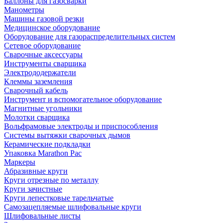
Баллоны для газосварки
Манометры
Машины газовой резки
Медицинское оборудование
Оборудование для газораспределительных систем
Сетевое оборудование
Сварочные аксессуары
Инструменты сварщика
Электрододержатели
Клеммы заземления
Сварочный кабель
Инструмент и вспомогательное оборудование
Магнитные угольники
Молотки сварщика
Вольфрамовые электроды и приспособления
Системы вытяжки сварочных дымов
Керамические подкладки
Упаковка Marathon Pac
Маркеры
Абразивные круги
Круги отрезные по металлу
Круги зачистные
Круги лепестковые тарельчатые
Самозацепляемые шлифовальные круги
Шлифовальные листы