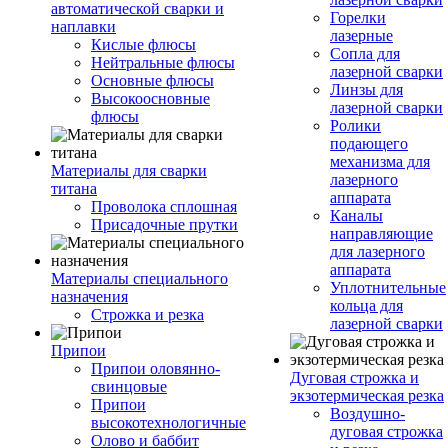
автоматической сварки и
Горелки
наплавки
лазерные
Кислые флюсы
Сопла для
Нейтральные флюсы
лазерной сварки
Основные флюсы
Линзы для
Высокоосновные
лазерной сварки
флюсы
Ролики
подающего
механизма для
Материалы для сварки
лазерного
титана
аппарата
Проволока сплошная
Каналы
Присадочные прутки
направляющие
для лазерного
аппарата
Материалы специального
Уплотнительные
назначения
кольца для
Строжка и резка
лазерной сварки
Припои
Припои оловянно-
Дуговая строжка и
свинцовые
экзотермическая резка
Припои
Воздушно-
высокотехнологичные
дуговая строжка
Олово и баббит