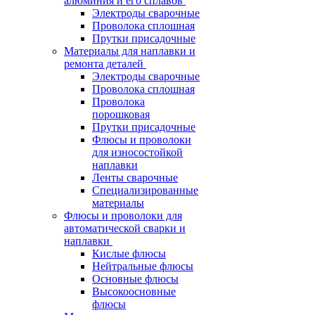
алюминия и его сплавов
Электроды сварочные
Проволока сплошная
Прутки присадочные
Материалы для наплавки и
ремонта деталей
Электроды сварочные
Проволока сплошная
Проволока
порошковая
Прутки присадочные
Флюсы и проволоки
для износостойкой
наплавки
Ленты сварочные
Специализированные
материалы
Флюсы и проволоки для
автоматической сварки и
наплавки
Кислые флюсы
Нейтральные флюсы
Основные флюсы
Высокоосновные
флюсы