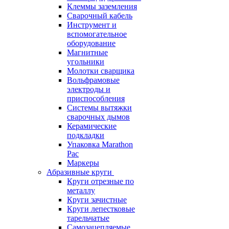
Клеммы заземления
Сварочный кабель
Инструмент и
вспомогательное
оборудование
Магнитные
угольники
Молотки сварщика
Вольфрамовые
электроды и
приспособления
Системы вытяжки
сварочных дымов
Керамические
подкладки
Упаковка Marathon
Pac
Маркеры
Абразивные круги
Круги отрезные по
металлу
Круги зачистные
Круги лепестковые
тарельчатые
Самозацепляемые