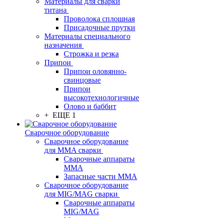
Материалы для сварки
титана
Проволока сплошная
Присадочные прутки
Материалы специального
назначения
Строжка и резка
Припои
Припои оловянно-
свинцовые
Припои
высокотехнологичные
Олово и баббит
+ ЕЩЕ 1
Сварочное оборудование
Сварочное оборудование
для MMA сварки
Сварочные аппараты
MMA
Запасные части MMA
Сварочное оборудование
для MIG/MAG сварки
Сварочные аппараты
MIG/MAG