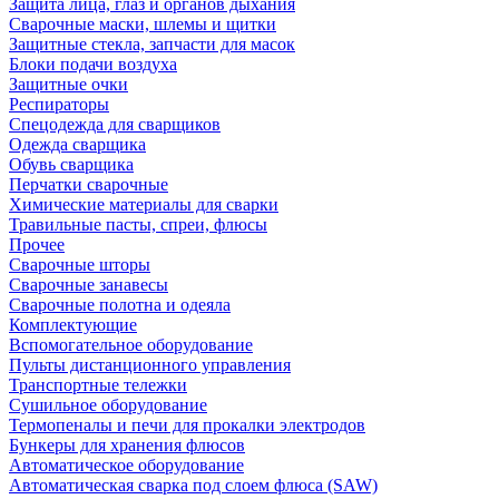
Защита лица, глаз и органов дыхания
Сварочные маски, шлемы и щитки
Защитные стекла, запчасти для масок
Блоки подачи воздуха
Защитные очки
Респираторы
Спецодежда для сварщиков
Одежда сварщика
Обувь сварщика
Перчатки сварочные
Химические материалы для сварки
Травильные пасты, спреи, флюсы
Прочее
Сварочные шторы
Сварочные занавесы
Сварочные полотна и одеяла
Комплектующие
Вспомогательное оборудование
Пульты дистанционного управления
Транспортные тележки
Сушильное оборудование
Термопеналы и печи для прокалки электродов
Бункеры для хранения флюсов
Автоматическое оборудование
Автоматическая сварка под слоем флюса (SAW)