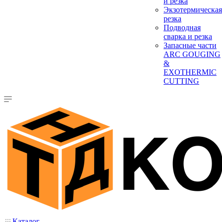
и резка
Экзотермическая
резка
Подводная
сварка и резка
Запасные части
ARC GOUGING
&
EXOTHERMIC
CUTTING
Каталог