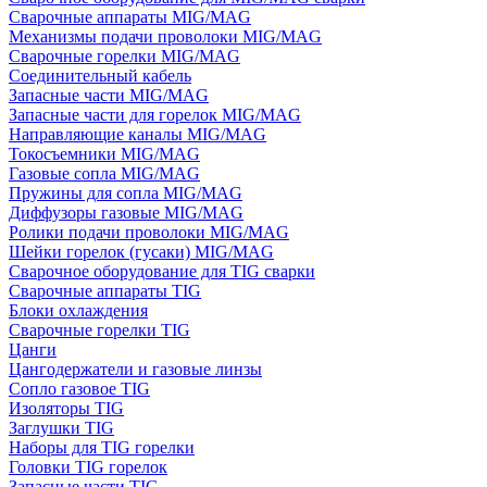
Сварочные аппараты MIG/MAG
Механизмы подачи проволоки MIG/MAG
Сварочные горелки MIG/MAG
Соединительный кабель
Запасные части MIG/MAG
Запасные части для горелок MIG/MAG
Направляющие каналы MIG/MAG
Токосъемники MIG/MAG
Газовые сопла MIG/MAG
Пружины для сопла MIG/MAG
Диффузоры газовые MIG/MAG
Ролики подачи проволоки MIG/MAG
Шейки горелок (гусаки) MIG/MAG
Сварочное оборудование для TIG сварки
Сварочные аппараты TIG
Блоки охлаждения
Сварочные горелки TIG
Цанги
Цангодержатели и газовые линзы
Сопло газовое TIG
Изоляторы TIG
Заглушки TIG
Наборы для TIG горелки
Головки TIG горелок
Запасные части TIG