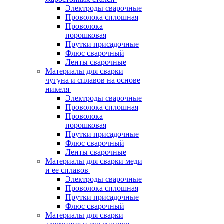
Электроды сварочные
Проволока сплошная
Проволока
порошковая
Прутки присадочные
Флюс сварочный
Ленты сварочные
Материалы для сварки
чугуна и сплавов на основе
никеля
Электроды сварочные
Проволока сплошная
Проволока
порошковая
Прутки присадочные
Флюс сварочный
Ленты сварочные
Материалы для сварки меди
и ее сплавов
Электроды сварочные
Проволока сплошная
Прутки присадочные
Флюс сварочный
Материалы для сварки