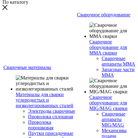
По каталогу
Сварочное оборудование
Сварочное
оборудование для
MMA сварки
Сварочные
аппараты MMA
Сварочные материалы
Запасные части
MMA
Материалы для сварки
Сварочное
углеродистых и
оборудование для
низколегированных сталей
MIG/MAG сварки
Электроды сварочные
Сварочные
Проволока сплошная
аппараты
Проволока
MIG/MAG
порошковая
Механизмы
Прутки присадочные
подачи