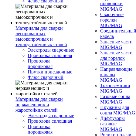
Флюс сварочный
проволоки
MIG/MAG
Сварочные
горелки
MIG/MAG
Материалы для сварки
Соединительны
легированных
кабель
высокопрочных и
Запасные части
теплоустойчивых сталей
MIG/MAG
Электроды сварочные
Запасные части
Проволока сплошная
для горелок
Проволока
MIG/MAG
порошковая
Направляющие
Прутки присадочные
каналы
Флюс сварочный
MIG/MAG
Токосъемники
MIG/MAG
Газовые сопла
Материалы для сварки
MIG/MAG
нержавеющих и
Пружины для
жаростойких сталей
сопла MIG/MAG
Электроды сварочные
Диффузоры
Проволока сплошная
газовые
Проволока
MIG/MAG
порошковая
Ролики подачи