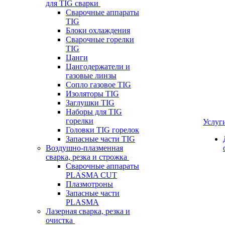
для TIG сварки
Сварочные аппараты
TIG
Блоки охлаждения
Сварочные горелки
TIG
Цанги
Цангодержатели и
газовые линзы
Сопло газовое TIG
Изоляторы TIG
Заглушки TIG
Наборы для TIG
горелки
Услуг
Головки TIG горелок
Запасные части TIG
Воздушно-плазменная
сварка, резка и строжка
Сварочные аппараты
PLASMA CUT
Плазмотроны
Запасные части
PLASMA
Лазерная сварка, резка и
очистка