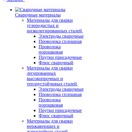
Сварочные материалы
Материалы для сварки
углеродистых и
низколегированных сталей
Электроды сварочные
Проволока сплошная
Проволока
порошковая
Прутки присадочные
Флюс сварочный
Материалы для сварки
легированных
высокопрочных и
теплоустойчивых сталей
Электроды сварочные
Проволока сплошная
Проволока
порошковая
Прутки присадочные
Флюс сварочный
Материалы для сварки
нержавеющих и
жаростойких сталей