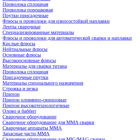
Проволока сплошная
Проволока порошковая
Прутки присадочные
Флюсы и проволоки для износостойкой наплавки
Ленты сварочные
Специализированные материалы
Флюсы и проволоки для автоматической сварки и наплавки
Кислые флюсы
Нейтральные флюсы
Основные флюсы
Высокоосновные флюсы
Материалы для сварки титана
Проволока сплошная
Присадочные прутки
Материалы специального назначения
Строжка и резка
Припои
Припои оловянно-свинцовые
Припои высокотехнологичные
Олово и баббит
Сварочное оборудование
Сварочное оборудование для MMA сварки
Сварочные аппараты MMA
Запасные части MMA
Сварочное оборудование для MIG/MAG сварки