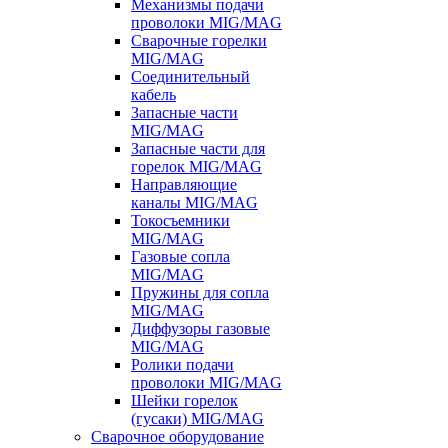
Механизмы подачи
проволоки MIG/MAG
Сварочные горелки
MIG/MAG
Соединительный
кабель
Запасные части
MIG/MAG
Запасные части для
горелок MIG/MAG
Направляющие
каналы MIG/MAG
Токосъемники
MIG/MAG
Газовые сопла
MIG/MAG
Пружины для сопла
MIG/MAG
Диффузоры газовые
MIG/MAG
Ролики подачи
проволоки MIG/MAG
Шейки горелок
(гусаки) MIG/MAG
Сварочное оборудование