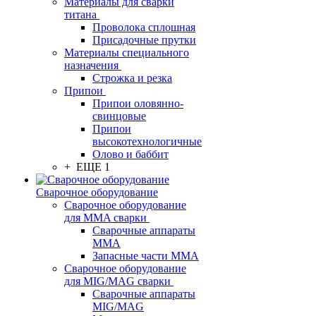
Материалы для сварки
титана
Проволока сплошная
Присадочные прутки
Материалы специального
назначения
Строжка и резка
Припои
Припои оловянно-
свинцовые
Припои
высокотехнологичные
Олово и баббит
+ ЕЩЕ 1
Сварочное оборудование
Сварочное оборудование
для MMA сварки
Сварочные аппараты
MMA
Запасные части MMA
Сварочное оборудование
для MIG/MAG сварки
Сварочные аппараты
MIG/MAG