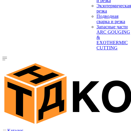
и резка
Экзотермическая
резка
Подводная
сварка и резка
Запасные части
ARC GOUGING
&
EXOTHERMIC
CUTTING
Каталог