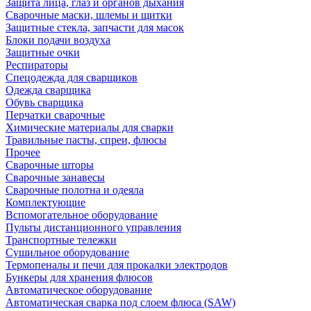
Защита лица, глаз и органов дыхания
Сварочные маски, шлемы и щитки
Защитные стекла, запчасти для масок
Блоки подачи воздуха
Защитные очки
Респираторы
Спецодежда для сварщиков
Одежда сварщика
Обувь сварщика
Перчатки сварочные
Химические материалы для сварки
Травильные пасты, спреи, флюсы
Прочее
Сварочные шторы
Сварочные занавесы
Сварочные полотна и одеяла
Комплектующие
Вспомогательное оборудование
Пульты дистанционного управления
Транспортные тележки
Сушильное оборудование
Термопеналы и печи для прокалки электродов
Бункеры для хранения флюсов
Автоматическое оборудование
Автоматическая сварка под слоем флюса (SAW)