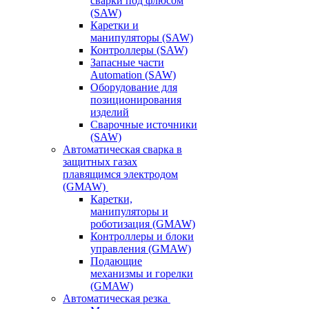
сварки под флюсом
(SAW)
Каретки и
манипуляторы (SAW)
Контроллеры (SAW)
Запасные части
Automation (SAW)
Оборудование для
позиционирования
изделий
Сварочные источники
(SAW)
Автоматическая сварка в
защитных газах
плавящимся электродом
(GMAW)
Каретки,
манипуляторы и
роботизация (GMAW)
Контроллеры и блоки
управления (GMAW)
Подающие
механизмы и горелки
(GMAW)
Автоматическая резка