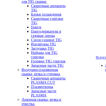
для TIG сварки
Сварочные аппараты
TIG
Блоки охлаждения
Сварочные горелки
TIG
Цанги
Цангодержатели и
газовые линзы
Сопло газовое TIG
Изоляторы TIG
Заглушки TIG
Наборы для TIG
горелки
Услуг
Головки TIG горелок
Запасные части TIG
Воздушно-плазменная
сварка, резка и строжка
Сварочные аппараты
PLASMA CUT
Плазмотроны
Запасные части
PLASMA
Лазерная сварка, резка и
очистка