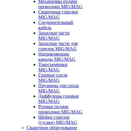
Механизмы подачи
проволоки MIG/MAG
Сварочные горелки
MIG/MAG
Соединительный
кабель
Запасные части
MIG/MAG
Запасные части для
горелок MIG/MAG
Направляющие
каналы MIG/MAG
Токосъемники
MIG/MAG
Газовые сопла
MIG/MAG
Пружины для сопла
MIG/MAG
Диффузоры газовые
MIG/MAG
Ролики подачи
проволоки MIG/MAG
Шейки горелок
(гусаки) MIG/MAG
Сварочное оборудование