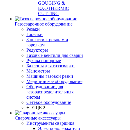
GOUGING &
EXOTHERMIC
CUTTING
Газосварочное оборудование
Резаки
Горелки
Запчасти к резакам и
горелкам
Редукторы
Газовые вентили для сварки
Рукава напорные
Баллоны для газосварки
Манометры
Машины газовой резки
Медицинское оборудование
Оборудование для
газораспределительных
систем
Сетевое оборудование
+ ЕЩЕ 2
Сварочные аксессуары
Инструменты сварщика
Электрододержатели