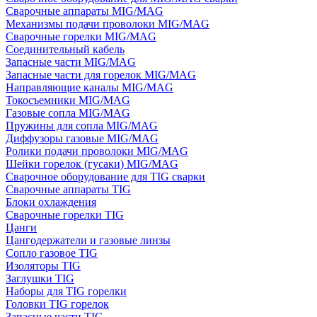
Сварочные аппараты MIG/MAG
Механизмы подачи проволоки MIG/MAG
Сварочные горелки MIG/MAG
Соединительный кабель
Запасные части MIG/MAG
Запасные части для горелок MIG/MAG
Направляющие каналы MIG/MAG
Токосъемники MIG/MAG
Газовые сопла MIG/MAG
Пружины для сопла MIG/MAG
Диффузоры газовые MIG/MAG
Ролики подачи проволоки MIG/MAG
Шейки горелок (гусаки) MIG/MAG
Сварочное оборудование для TIG сварки
Сварочные аппараты TIG
Блоки охлаждения
Сварочные горелки TIG
Цанги
Цангодержатели и газовые линзы
Сопло газовое TIG
Изоляторы TIG
Заглушки TIG
Наборы для TIG горелки
Головки TIG горелок
Запасные части TIG