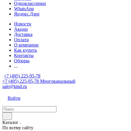
Одноклассники
WhatsApp
Яндекс.Дзен
Новости
Акции
Доставка
Оплата
О компании
Как купить
Контакты
Обзоры
...
+7 (495) 225-95-78
+7 (495) 225-95-78
Многоканальный
sale@ktnd.ru
Войти
Каталог
По всему сайту