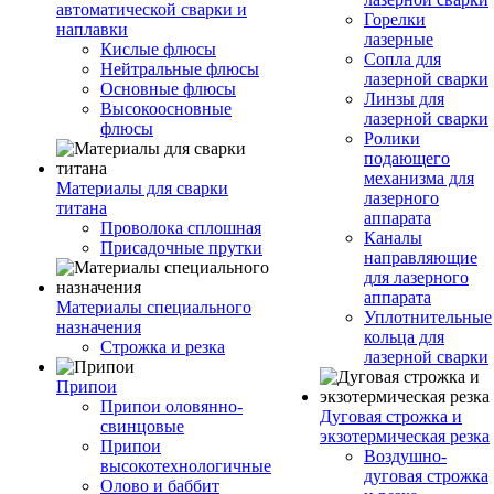
автоматической сварки и
Горелки
наплавки
лазерные
Кислые флюсы
Сопла для
Нейтральные флюсы
лазерной сварки
Основные флюсы
Линзы для
Высокоосновные
лазерной сварки
флюсы
Ролики
подающего
механизма для
Материалы для сварки
лазерного
титана
аппарата
Проволока сплошная
Каналы
Присадочные прутки
направляющие
для лазерного
аппарата
Материалы специального
Уплотнительные
назначения
кольца для
Строжка и резка
лазерной сварки
Припои
Припои оловянно-
Дуговая строжка и
свинцовые
экзотермическая резка
Припои
Воздушно-
высокотехнологичные
дуговая строжка
Олово и баббит