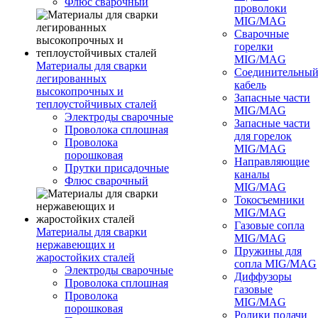
Флюс сварочный
проволоки
MIG/MAG
Сварочные
горелки
MIG/MAG
Материалы для сварки
Соединительны
легированных
кабель
высокопрочных и
Запасные части
теплоустойчивых сталей
MIG/MAG
Электроды сварочные
Запасные части
Проволока сплошная
для горелок
Проволока
MIG/MAG
порошковая
Направляющие
Прутки присадочные
каналы
Флюс сварочный
MIG/MAG
Токосъемники
MIG/MAG
Газовые сопла
Материалы для сварки
MIG/MAG
нержавеющих и
Пружины для
жаростойких сталей
сопла MIG/MAG
Электроды сварочные
Диффузоры
Проволока сплошная
газовые
Проволока
MIG/MAG
порошковая
Ролики подачи