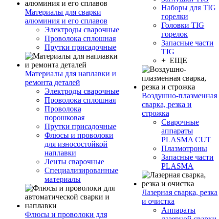
Наборы для TIG
Материалы для сварки
горелки
алюминия и его сплавов
Головки TIG
Электроды сварочные
горелок
Проволока сплошная
Запасные части
Прутки присадочные
TIG
+ ЕЩЕ
Материалы для наплавки и
ремонта деталей
Электроды сварочные
Воздушно-плазменная
Проволока сплошная
сварка, резка и
Проволока
строжка
порошковая
Сварочные
Прутки присадочные
аппараты
Флюсы и проволоки
PLASMA CUT
для износостойкой
Плазмотроны
наплавки
Запасные части
Ленты сварочные
PLASMA
Специализированные
материалы
Лазерная сварка, резка
и очистка
Аппараты
Флюсы и проволоки для
лазерной сварки