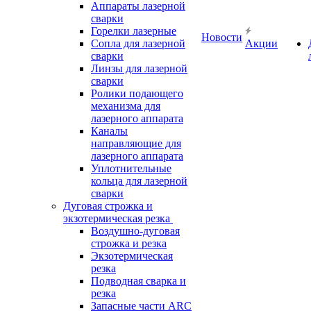
Аппараты лазерной
сварки
Горелки лазерные
Новости
Сопла для лазерной
Акции
сварки
Линзы для лазерной
сварки
Ролики подающего
механизма для
лазерного аппарата
Каналы
направляющие для
лазерного аппарата
Уплотнительные
кольца для лазерной
сварки
Дуговая строжка и
экзотермическая резка
Воздушно-дуговая
строжка и резка
Экзотермическая
резка
Подводная сварка и
резка
Запасные части ARC