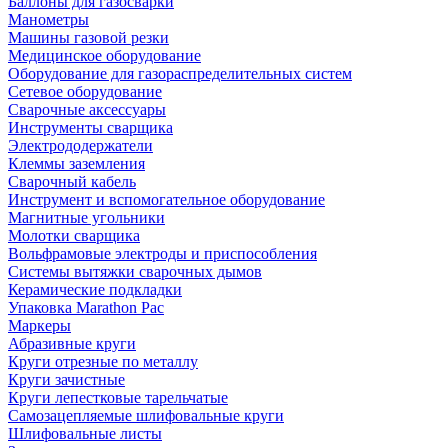
Баллоны для газосварки
Манометры
Машины газовой резки
Медицинское оборудование
Оборудование для газораспределительных систем
Сетевое оборудование
Сварочные аксессуары
Инструменты сварщика
Электрододержатели
Клеммы заземления
Сварочный кабель
Инструмент и вспомогательное оборудование
Магнитные угольники
Молотки сварщика
Вольфрамовые электроды и приспособления
Системы вытяжки сварочных дымов
Керамические подкладки
Упаковка Marathon Pac
Маркеры
Абразивные круги
Круги отрезные по металлу
Круги зачистные
Круги лепестковые тарельчатые
Самозацепляемые шлифовальные круги
Шлифовальные листы