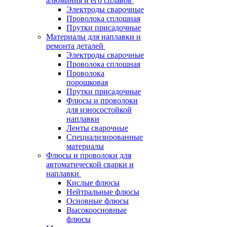
алюминия и его сплавов
Электроды сварочные
Проволока сплошная
Прутки присадочные
Материалы для наплавки и
ремонта деталей
Электроды сварочные
Проволока сплошная
Проволока
порошковая
Прутки присадочные
Флюсы и проволоки
для износостойкой
наплавки
Ленты сварочные
Специализированные
материалы
Флюсы и проволоки для
автоматической сварки и
наплавки
Кислые флюсы
Нейтральные флюсы
Основные флюсы
Высокоосновные
флюсы