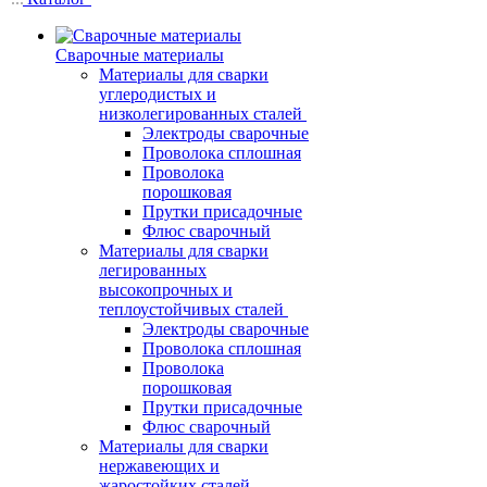
Сварочные материалы
Материалы для сварки
углеродистых и
низколегированных сталей
Электроды сварочные
Проволока сплошная
Проволока
порошковая
Прутки присадочные
Флюс сварочный
Материалы для сварки
легированных
высокопрочных и
теплоустойчивых сталей
Электроды сварочные
Проволока сплошная
Проволока
порошковая
Прутки присадочные
Флюс сварочный
Материалы для сварки
нержавеющих и
жаростойких сталей