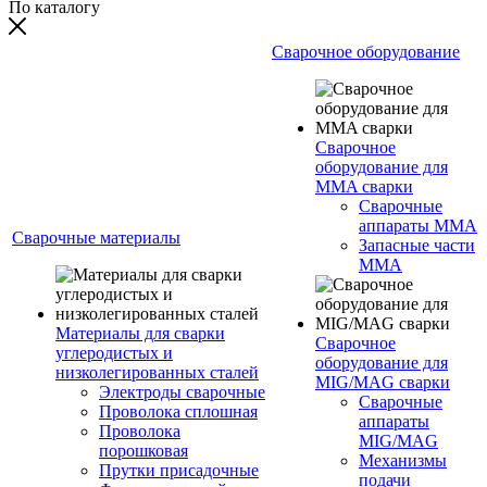
По каталогу
Сварочное оборудование
Сварочное
оборудование для
MMA сварки
Сварочные
аппараты MMA
Сварочные материалы
Запасные части
MMA
Материалы для сварки
Сварочное
углеродистых и
оборудование для
низколегированных сталей
MIG/MAG сварки
Электроды сварочные
Сварочные
Проволока сплошная
аппараты
Проволока
MIG/MAG
порошковая
Механизмы
Прутки присадочные
подачи