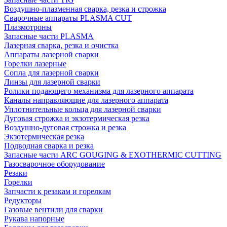
Воздушно-плазменная сварка, резка и строжка
Сварочные аппараты PLASMA CUT
Плазмотроны
Запасные части PLASMA
Лазерная сварка, резка и очистка
Аппараты лазерной сварки
Горелки лазерные
Сопла для лазерной сварки
Линзы для лазерной сварки
Ролики подающего механизма для лазерного аппарата
Каналы направляющие для лазерного аппарата
Уплотнительные кольца для лазерной сварки
Дуговая строжка и экзотермическая резка
Воздушно-дуговая строжка и резка
Экзотермическая резка
Подводная сварка и резка
Запасные части ARC GOUGING & EXOTHERMIC CUTTING
Газосварочное оборудование
Резаки
Горелки
Запчасти к резакам и горелкам
Редукторы
Газовые вентили для сварки
Рукава напорные