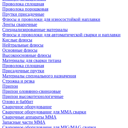
Проволока сплошная
Проволока порошковая
Прутки присадочные
Флюсы и проволоки для износостойкой наплавки
Ленты сварочные
Специализированные материалы
Флюсы и проволоки для автоматической сварки и наплавки
Кислые флюсы
Нейтральные флюсы
Основные флюсы
Высокоосновные флюсы
Материалы для сварки титана
Проволока сплошная
Присадочные прутки
Материалы специального назначения
Строжка и резка
Припои
Припои оловянно-свинцовые
Припои высокотехнологичные
Олово и баббит
Сварочное оборудование
Сварочное оборудование для MMA сварки
Сварочные аппараты MMA
Запасные части MMA
Сварочное оборудование для MIG/MAG сварки