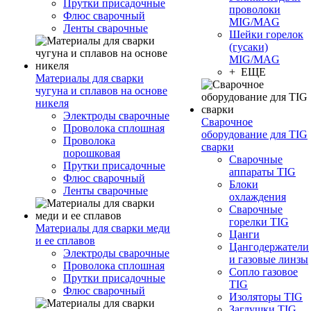
Прутки присадочные
проволоки
Флюс сварочный
MIG/MAG
Ленты сварочные
Шейки горелок
(гусаки)
MIG/MAG
+ ЕЩЕ
Материалы для сварки
чугуна и сплавов на основе
никеля
Электроды сварочные
Сварочное
Проволока сплошная
оборудование для TIG
Проволока
сварки
порошковая
Сварочные
Прутки присадочные
аппараты TIG
Флюс сварочный
Блоки
Ленты сварочные
охлаждения
Сварочные
горелки TIG
Материалы для сварки меди
Цанги
и ее сплавов
Цангодержатели
Электроды сварочные
и газовые линзы
Проволока сплошная
Сопло газовое
Прутки присадочные
TIG
Флюс сварочный
Изоляторы TIG
Заглушки TIG