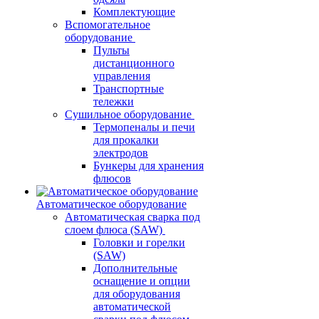
Комплектующие
Вспомогательное
оборудование
Пульты
дистанционного
управления
Транспортные
тележки
Сушильное оборудование
Термопеналы и печи
для прокалки
электродов
Бункеры для хранения
флюсов
Автоматическое оборудование
Автоматическая сварка под
слоем флюса (SAW)
Головки и горелки
(SAW)
Дополнительные
оснащение и опции
для оборудования
автоматической