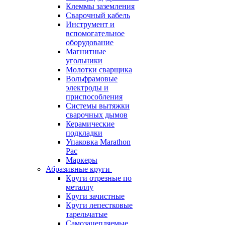
Клеммы заземления
Сварочный кабель
Инструмент и
вспомогательное
оборудование
Магнитные
угольники
Молотки сварщика
Вольфрамовые
электроды и
приспособления
Системы вытяжки
сварочных дымов
Керамические
подкладки
Упаковка Marathon
Pac
Маркеры
Абразивные круги
Круги отрезные по
металлу
Круги зачистные
Круги лепестковые
тарельчатые
Самозацепляемые