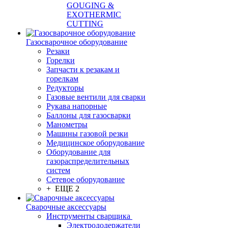
GOUGING &
EXOTHERMIC
CUTTING
Газосварочное оборудование
Резаки
Горелки
Запчасти к резакам и
горелкам
Редукторы
Газовые вентили для сварки
Рукава напорные
Баллоны для газосварки
Манометры
Машины газовой резки
Медицинское оборудование
Оборудование для
газораспределительных
систем
Сетевое оборудование
+ ЕЩЕ 2
Сварочные аксессуары
Инструменты сварщика
Электрододержатели