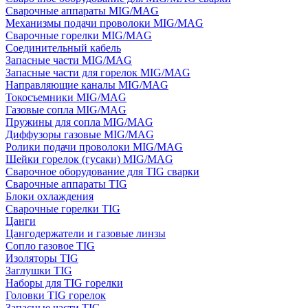
Сварочные аппараты MIG/MAG
Механизмы подачи проволоки MIG/MAG
Сварочные горелки MIG/MAG
Соединительный кабель
Запасные части MIG/MAG
Запасные части для горелок MIG/MAG
Направляющие каналы MIG/MAG
Токосъемники MIG/MAG
Газовые сопла MIG/MAG
Пружины для сопла MIG/MAG
Диффузоры газовые MIG/MAG
Ролики подачи проволоки MIG/MAG
Шейки горелок (гусаки) MIG/MAG
Сварочное оборудование для TIG сварки
Сварочные аппараты TIG
Блоки охлаждения
Сварочные горелки TIG
Цанги
Цангодержатели и газовые линзы
Сопло газовое TIG
Изоляторы TIG
Заглушки TIG
Наборы для TIG горелки
Головки TIG горелок
Запасные части TIG