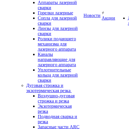
Аппараты лазерной
сварки
Горелки лазерные
Новости
Сопла для лазерной
Акции
сварки
Линзы для лазерной
сварки
Ролики подающего
механизма для
лазерного аппарата
Каналы
направляющие для
лазерного аппарата
Уплотнительные
кольца для лазерной
сварки
Дуговая строжка и
экзотермическая резка
Воздушно-дуговая
строжка и резка
Экзотермическая
резка
Подводная сварка и
резка
Запасные части ARC