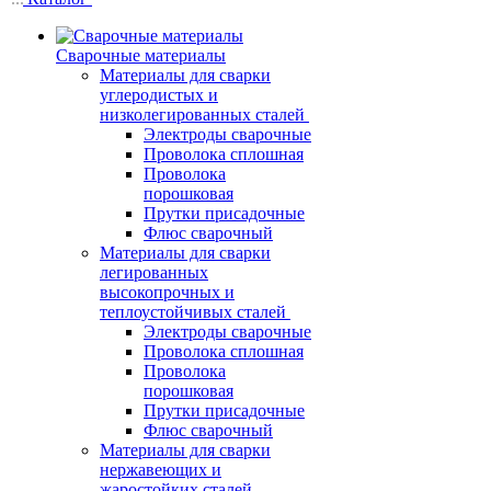
Сварочные материалы
Материалы для сварки
углеродистых и
низколегированных сталей
Электроды сварочные
Проволока сплошная
Проволока
порошковая
Прутки присадочные
Флюс сварочный
Материалы для сварки
легированных
высокопрочных и
теплоустойчивых сталей
Электроды сварочные
Проволока сплошная
Проволока
порошковая
Прутки присадочные
Флюс сварочный
Материалы для сварки
нержавеющих и
жаростойких сталей