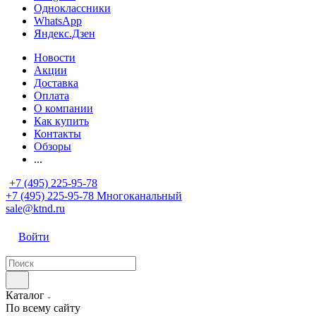
Одноклассники
WhatsApp
Яндекс.Дзен
Новости
Акции
Доставка
Оплата
О компании
Как купить
Контакты
Обзоры
...
+7 (495) 225-95-78
+7 (495) 225-95-78
Многоканальный
sale@ktnd.ru
Войти
Каталог
По всему сайту