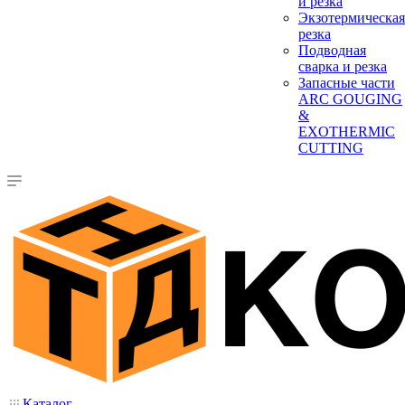
и резка
Экзотермическая
резка
Подводная
сварка и резка
Запасные части
ARC GOUGING
&
EXOTHERMIC
CUTTING
Каталог