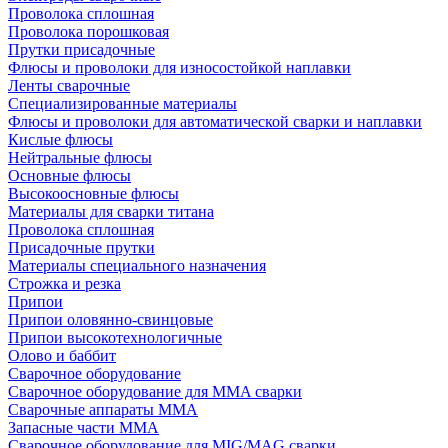
Проволока сплошная
Проволока порошковая
Прутки присадочные
Флюсы и проволоки для износостойкой наплавки
Ленты сварочные
Специализированные материалы
Флюсы и проволоки для автоматической сварки и наплавки
Кислые флюсы
Нейтральные флюсы
Основные флюсы
Высокоосновные флюсы
Материалы для сварки титана
Проволока сплошная
Присадочные прутки
Материалы специального назначения
Строжка и резка
Припои
Припои оловянно-свинцовые
Припои высокотехнологичные
Олово и баббит
Сварочное оборудование
Сварочное оборудование для MMA сварки
Сварочные аппараты MMA
Запасные части MMA
Сварочное оборудование для MIG/MAG сварки