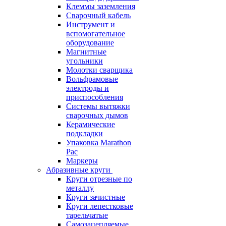
Клеммы заземления
Сварочный кабель
Инструмент и
вспомогательное
оборудование
Магнитные
угольники
Молотки сварщика
Вольфрамовые
электроды и
приспособления
Системы вытяжки
сварочных дымов
Керамические
подкладки
Упаковка Marathon
Pac
Маркеры
Абразивные круги
Круги отрезные по
металлу
Круги зачистные
Круги лепестковые
тарельчатые
Самозацепляемые