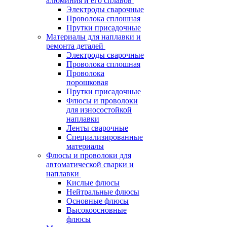
алюминия и его сплавов
Электроды сварочные
Проволока сплошная
Прутки присадочные
Материалы для наплавки и
ремонта деталей
Электроды сварочные
Проволока сплошная
Проволока
порошковая
Прутки присадочные
Флюсы и проволоки
для износостойкой
наплавки
Ленты сварочные
Специализированные
материалы
Флюсы и проволоки для
автоматической сварки и
наплавки
Кислые флюсы
Нейтральные флюсы
Основные флюсы
Высокоосновные
флюсы