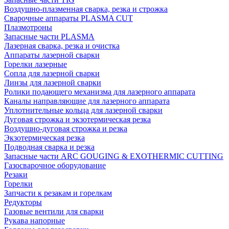
Воздушно-плазменная сварка, резка и строжка
Сварочные аппараты PLASMA CUT
Плазмотроны
Запасные части PLASMA
Лазерная сварка, резка и очистка
Аппараты лазерной сварки
Горелки лазерные
Сопла для лазерной сварки
Линзы для лазерной сварки
Ролики подающего механизма для лазерного аппарата
Каналы направляющие для лазерного аппарата
Уплотнительные кольца для лазерной сварки
Дуговая строжка и экзотермическая резка
Воздушно-дуговая строжка и резка
Экзотермическая резка
Подводная сварка и резка
Запасные части ARC GOUGING & EXOTHERMIC CUTTING
Газосварочное оборудование
Резаки
Горелки
Запчасти к резакам и горелкам
Редукторы
Газовые вентили для сварки
Рукава напорные