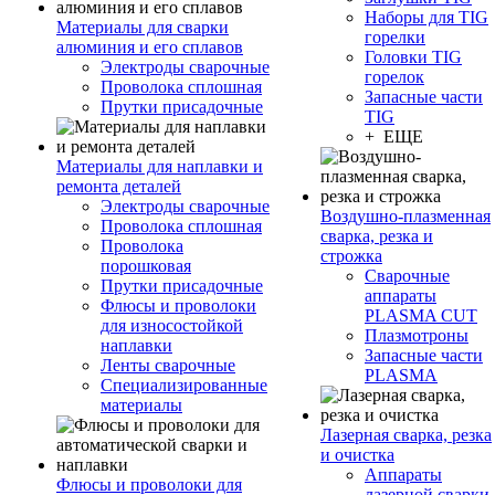
Наборы для TIG
Материалы для сварки
горелки
алюминия и его сплавов
Головки TIG
Электроды сварочные
горелок
Проволока сплошная
Запасные части
Прутки присадочные
TIG
+ ЕЩЕ
Материалы для наплавки и
ремонта деталей
Электроды сварочные
Воздушно-плазменная
Проволока сплошная
сварка, резка и
Проволока
строжка
порошковая
Сварочные
Прутки присадочные
аппараты
Флюсы и проволоки
PLASMA CUT
для износостойкой
Плазмотроны
наплавки
Запасные части
Ленты сварочные
PLASMA
Специализированные
материалы
Лазерная сварка, резка
и очистка
Аппараты
Флюсы и проволоки для
лазерной сварки