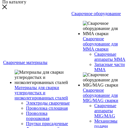
По каталогу
Сварочное оборудование
Сварочное
оборудование для
MMA сварки
Сварочные
аппараты MMA
Сварочные материалы
Запасные части
MMA
Материалы для сварки
Сварочное
углеродистых и
оборудование для
низколегированных сталей
MIG/MAG сварки
Электроды сварочные
Сварочные
Проволока сплошная
аппараты
Проволока
MIG/MAG
порошковая
Механизмы
Прутки присадочные
подачи