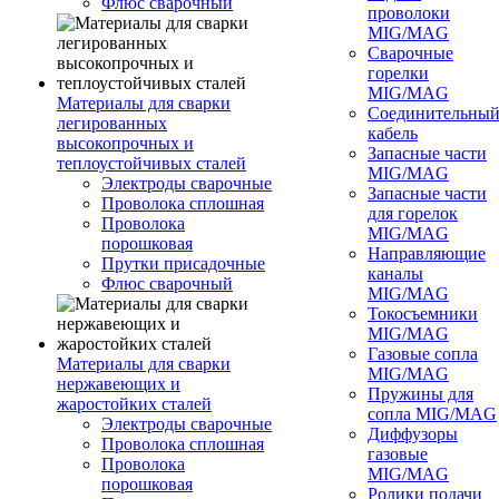
Флюс сварочный
проволоки
MIG/MAG
Сварочные
горелки
MIG/MAG
Материалы для сварки
Соединительны
легированных
кабель
высокопрочных и
Запасные части
теплоустойчивых сталей
MIG/MAG
Электроды сварочные
Запасные части
Проволока сплошная
для горелок
Проволока
MIG/MAG
порошковая
Направляющие
Прутки присадочные
каналы
Флюс сварочный
MIG/MAG
Токосъемники
MIG/MAG
Газовые сопла
Материалы для сварки
MIG/MAG
нержавеющих и
Пружины для
жаростойких сталей
сопла MIG/MAG
Электроды сварочные
Диффузоры
Проволока сплошная
газовые
Проволока
MIG/MAG
порошковая
Ролики подачи