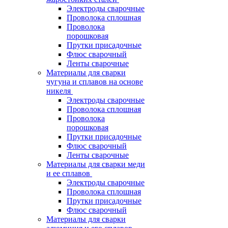
Электроды сварочные
Проволока сплошная
Проволока
порошковая
Прутки присадочные
Флюс сварочный
Ленты сварочные
Материалы для сварки
чугуна и сплавов на основе
никеля
Электроды сварочные
Проволока сплошная
Проволока
порошковая
Прутки присадочные
Флюс сварочный
Ленты сварочные
Материалы для сварки меди
и ее сплавов
Электроды сварочные
Проволока сплошная
Прутки присадочные
Флюс сварочный
Материалы для сварки