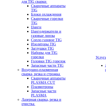
для TIG сварки
Сварочные аппараты
TIG
Блоки охлаждения
Сварочные горелки
TIG
Цанги
Цангодержатели и
газовые линзы
Сопло газовое TIG
Изоляторы TIG
Заглушки TIG
Наборы для TIG
горелки
Услуг
Головки TIG горелок
Запасные части TIG
Воздушно-плазменная
сварка, резка и строжка
Сварочные аппараты
PLASMA CUT
Плазмотроны
Запасные части
PLASMA
Лазерная сварка, резка и
очистка