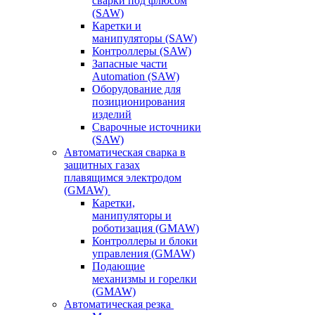
сварки под флюсом
(SAW)
Каретки и
манипуляторы (SAW)
Контроллеры (SAW)
Запасные части
Automation (SAW)
Оборудование для
позиционирования
изделий
Сварочные источники
(SAW)
Автоматическая сварка в
защитных газах
плавящимся электродом
(GMAW)
Каретки,
манипуляторы и
роботизация (GMAW)
Контроллеры и блоки
управления (GMAW)
Подающие
механизмы и горелки
(GMAW)
Автоматическая резка