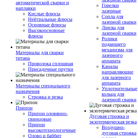
автоматической сварки и
Горелки
наплавки
лазерные
Кислые флюсы
Сопла для
Нейтральные флюсы
лазерной сварки
Основные флюсы
Линзы для
Высокоосновные
лазерной сварки
флюсы
Ролики
подающего
механизма для
Материалы для сварки
лазерного
титана
аппарата
Проволока сплошная
Каналы
Присадочные прутки
направляющие
для лазерного
аппарата
Материалы специального
Уплотнительные
назначения
кольца для
Строжка и резка
лазерной сварки
Припои
Припои оловянно-
Дуговая строжка и
свинцовые
экзотермическая резка
Припои
Воздушно-
высокотехнологичные
дуговая строжка
Олово и баббит