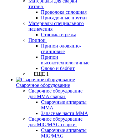
Материалы для сварки
титана
Проволока сплошная
Присадочные прутки
Материалы специального
назначения
Строжка и резка
Припои
Припои оловянно-
свинцовые
Припои
высокотехнологичные
Олово и баббит
+ ЕЩЕ 1
Сварочное оборудование
Сварочное оборудование
для MMA сварки
Сварочные аппараты
MMA
Запасные части MMA
Сварочное оборудование
для MIG/MAG сварки
Сварочные аппараты
MIG/MAG