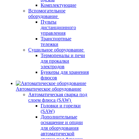
Комплектующие
Вспомогательное
оборудование
Пульты
дистанционного
управления
Транспортные
тележки
Сушильное оборудование
Термопеналы и печи
для прокалки
электродов
Бункеры для хранения
флюсов
Автоматическое оборудование
Автоматическая сварка под
слоем флюса (SAW)
Головки и горелки
(SAW)
Дополнительные
оснащение и опции
для оборудования
автоматической