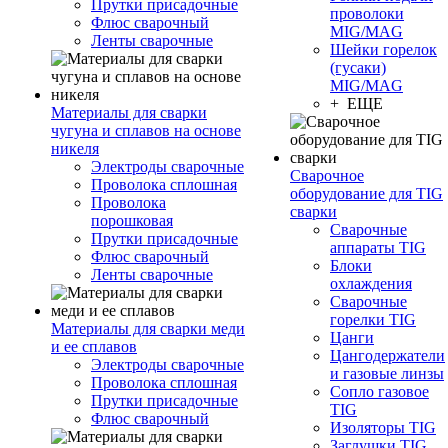
Прутки присадочные
проволоки
Флюс сварочный
MIG/MAG
Ленты сварочные
Шейки горелок
(гусаки)
MIG/MAG
+ ЕЩЕ
Материалы для сварки
чугуна и сплавов на основе
никеля
Электроды сварочные
Сварочное
Проволока сплошная
оборудование для TIG
Проволока
сварки
порошковая
Сварочные
Прутки присадочные
аппараты TIG
Флюс сварочный
Блоки
Ленты сварочные
охлаждения
Сварочные
горелки TIG
Материалы для сварки меди
Цанги
и ее сплавов
Цангодержатели
Электроды сварочные
и газовые линзы
Проволока сплошная
Сопло газовое
Прутки присадочные
TIG
Флюс сварочный
Изоляторы TIG
Заглушки TIG