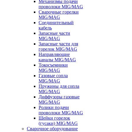
Механизмы подачи
проволоки MIG/MAG
Сварочные горелки
MIG/MAG
Соединительный
кабель
Запасные части
MIG/MAG
Запасные части для
горелок MIG/MAG
Направляющие
каналы MIG/MAG
Токосъемники
MIG/MAG
Газовые сопла
MIG/MAG
Пружины для сопла
MIG/MAG
Диффузоры газовые
MIG/MAG
Ролики подачи
проволоки MIG/MAG
Шейки горелок
(гусаки) MIG/MAG
Сварочное оборудование