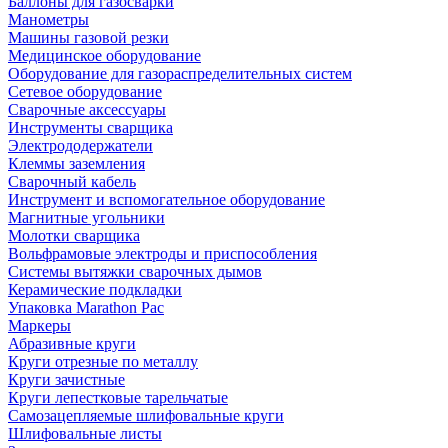
Баллоны для газосварки
Манометры
Машины газовой резки
Медицинское оборудование
Оборудование для газораспределительных систем
Сетевое оборудование
Сварочные аксессуары
Инструменты сварщика
Электрододержатели
Клеммы заземления
Сварочный кабель
Инструмент и вспомогательное оборудование
Магнитные угольники
Молотки сварщика
Вольфрамовые электроды и приспособления
Системы вытяжки сварочных дымов
Керамические подкладки
Упаковка Marathon Pac
Маркеры
Абразивные круги
Круги отрезные по металлу
Круги зачистные
Круги лепестковые тарельчатые
Самозацепляемые шлифовальные круги
Шлифовальные листы