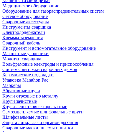
Машины газовой резки
Медицинское оборудование
Оборудование для газораспределительных систем
Сетевое оборудование
Сварочные аксессуары
Инструменты сварщика
Электрододержатели
Клеммы заземления
Сварочный кабель
Инструмент и вспомогательное оборудование
Магнитные угольники
Молотки сварщика
Вольфрамовые электроды и приспособления
Системы вытяжки сварочных дымов
Керамические подкладки
Упаковка Marathon Pac
Маркеры
Абразивные круги
Круги отрезные по металлу
Круги зачистные
Круги лепестковые тарельчатые
Самозацепляемые шлифовальные круги
Шлифовальные листы
Защита лица, глаз и органов дыхания
Сварочные маски, шлемы и щитки