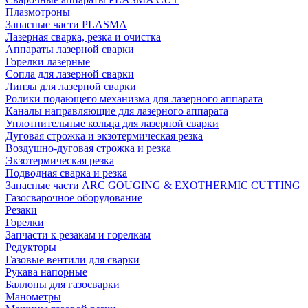
Плазмотроны
Запасные части PLASMA
Лазерная сварка, резка и очистка
Аппараты лазерной сварки
Горелки лазерные
Сопла для лазерной сварки
Линзы для лазерной сварки
Ролики подающего механизма для лазерного аппарата
Каналы направляющие для лазерного аппарата
Уплотнительные кольца для лазерной сварки
Дуговая строжка и экзотермическая резка
Воздушно-дуговая строжка и резка
Экзотермическая резка
Подводная сварка и резка
Запасные части ARC GOUGING & EXOTHERMIC CUTTING
Газосварочное оборудование
Резаки
Горелки
Запчасти к резакам и горелкам
Редукторы
Газовые вентили для сварки
Рукава напорные
Баллоны для газосварки
Манометры