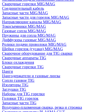
Сварочные горелки MIG/MAG
Соединительный кабель
Запасные части MIG/MAG
Запасные части для горелок MIG/MAG
Направляющие каналы MIG/MAG
Токосъемники MIG/MAG
Газовые сопла MIG/MAG
Пружины для сопла MIG/MAG
Диффузоры газовые MIG/MAG
Ролики подачи проволоки MIG/MAG
Шейки горелок (гусаки) MIG/MAG
Сварочное оборудование для TIG сварки
Сварочные аппараты TIG
Блоки охлаждения
Сварочные горелки TIG
Цанги
Цангодержатели и газовые линзы
Сопло газовое TIG
Изоляторы TIG
Заглушки TIG
Наборы для TIG горелки
Головки TIG горелок
Запасные части TIG
Воздушно-плазменная сварка, резка и строжка
Сварочные аппараты PLASMA CUT