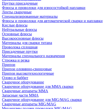
Прутки присадочные
Флюсы и проволоки для износостойкой наплавки
Ленты сварочные
Специализированные материалы
Флюсы и проволоки для автоматической сварки и наплавки
Кислые флюсы
Нейтральные флюсы
Основные флюсы
Высокоосновные флюсы
Материалы для сварки титана
Проволока сплошная
Присадочные прутки
Материалы специального назначения
Строжка и резка
Припои
Припои оловянно-свинцовые
Припои высокотехнологичные
Олово и баббит
Сварочное оборудование
Сварочное оборудование для MMA сварки
Сварочные аппараты MMA
Запасные части MMA
Сварочное оборудование для MIG/MAG сварки
Сварочные аппараты MIG/MAG
Механизмы подачи проволоки MIG/MAG