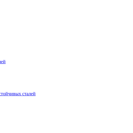
лей
стойчивых сталей