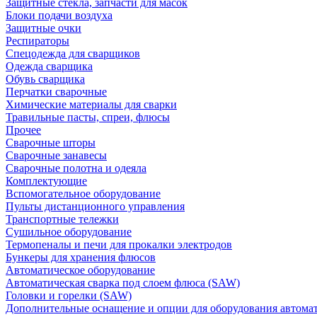
Защитные стекла, запчасти для масок
Блоки подачи воздуха
Защитные очки
Респираторы
Спецодежда для сварщиков
Одежда сварщика
Обувь сварщика
Перчатки сварочные
Химические материалы для сварки
Травильные пасты, спреи, флюсы
Прочее
Сварочные шторы
Сварочные занавесы
Сварочные полотна и одеяла
Комплектующие
Вспомогательное оборудование
Пульты дистанционного управления
Транспортные тележки
Сушильное оборудование
Термопеналы и печи для прокалки электродов
Бункеры для хранения флюсов
Автоматическое оборудование
Автоматическая сварка под слоем флюса (SAW)
Головки и горелки (SAW)
Дополнительные оснащение и опции для оборудования автома