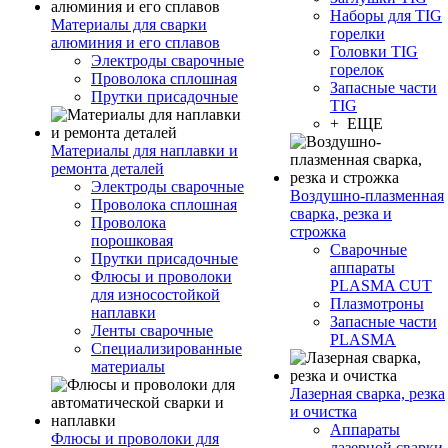
Наборы для TIG
Материалы для сварки
горелки
алюминия и его сплавов
Головки TIG
Электроды сварочные
горелок
Проволока сплошная
Запасные части
Прутки присадочные
TIG
+ ЕЩЕ
Материалы для наплавки и
ремонта деталей
Электроды сварочные
Воздушно-плазменная
Проволока сплошная
сварка, резка и
Проволока
строжка
порошковая
Сварочные
Прутки присадочные
аппараты
Флюсы и проволоки
PLASMA CUT
для износостойкой
Плазмотроны
наплавки
Запасные части
Ленты сварочные
PLASMA
Специализированные
материалы
Лазерная сварка, резка
и очистка
Аппараты
Флюсы и проволоки для
лазерной сварки