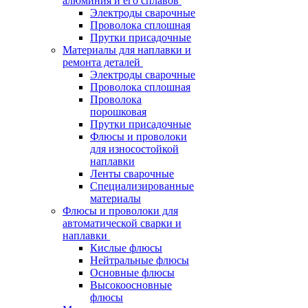
алюминия и его сплавов
Электроды сварочные
Проволока сплошная
Прутки присадочные
Материалы для наплавки и
ремонта деталей
Электроды сварочные
Проволока сплошная
Проволока
порошковая
Прутки присадочные
Флюсы и проволоки
для износостойкой
наплавки
Ленты сварочные
Специализированные
материалы
Флюсы и проволоки для
автоматической сварки и
наплавки
Кислые флюсы
Нейтральные флюсы
Основные флюсы
Высокоосновные
флюсы