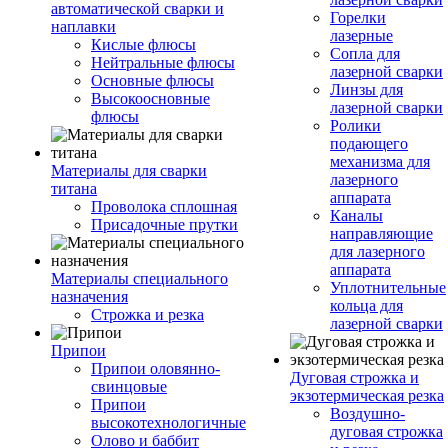
автоматической сварки и
Горелки
наплавки
лазерные
Кислые флюсы
Сопла для
Нейтральные флюсы
лазерной сварки
Основные флюсы
Линзы для
Высокоосновные
лазерной сварки
флюсы
Ролики
подающего
механизма для
Материалы для сварки
лазерного
титана
аппарата
Проволока сплошная
Каналы
Присадочные прутки
направляющие
для лазерного
аппарата
Материалы специального
Уплотнительные
назначения
кольца для
Строжка и резка
лазерной сварки
Припои
Припои оловянно-
Дуговая строжка и
свинцовые
экзотермическая резка
Припои
Воздушно-
высокотехнологичные
дуговая строжка
Олово и баббит