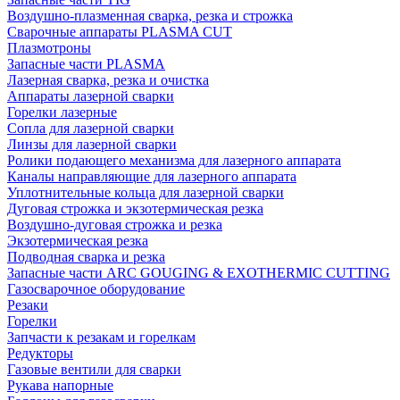
Воздушно-плазменная сварка, резка и строжка
Сварочные аппараты PLASMA CUT
Плазмотроны
Запасные части PLASMA
Лазерная сварка, резка и очистка
Аппараты лазерной сварки
Горелки лазерные
Сопла для лазерной сварки
Линзы для лазерной сварки
Ролики подающего механизма для лазерного аппарата
Каналы направляющие для лазерного аппарата
Уплотнительные кольца для лазерной сварки
Дуговая строжка и экзотермическая резка
Воздушно-дуговая строжка и резка
Экзотермическая резка
Подводная сварка и резка
Запасные части ARC GOUGING & EXOTHERMIC CUTTING
Газосварочное оборудование
Резаки
Горелки
Запчасти к резакам и горелкам
Редукторы
Газовые вентили для сварки
Рукава напорные