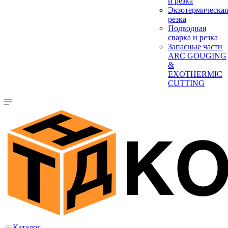
и резка
Экзотермическая
резка
Подводная
сварка и резка
Запасные части
ARC GOUGING
&
EXOTHERMIC
CUTTING
Каталог