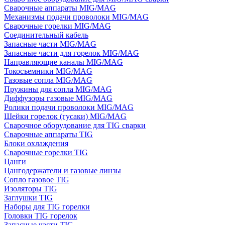
Сварочные аппараты MIG/MAG
Механизмы подачи проволоки MIG/MAG
Сварочные горелки MIG/MAG
Соединительный кабель
Запасные части MIG/MAG
Запасные части для горелок MIG/MAG
Направляющие каналы MIG/MAG
Токосъемники MIG/MAG
Газовые сопла MIG/MAG
Пружины для сопла MIG/MAG
Диффузоры газовые MIG/MAG
Ролики подачи проволоки MIG/MAG
Шейки горелок (гусаки) MIG/MAG
Сварочное оборудование для TIG сварки
Сварочные аппараты TIG
Блоки охлаждения
Сварочные горелки TIG
Цанги
Цангодержатели и газовые линзы
Сопло газовое TIG
Изоляторы TIG
Заглушки TIG
Наборы для TIG горелки
Головки TIG горелок
Запасные части TIG