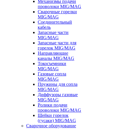
Механизмы подачи
проволоки MIG/MAG
Сварочные горелки
MIG/MAG
Соединительный
кабель
Запасные части
MIG/MAG
Запасные части для
горелок MIG/MAG
Направляющие
каналы MIG/MAG
Токосъемники
MIG/MAG
Газовые сопла
MIG/MAG
Пружины для сопла
MIG/MAG
Диффузоры газовые
MIG/MAG
Ролики подачи
проволоки MIG/MAG
Шейки горелок
(гусаки) MIG/MAG
Сварочное оборудование