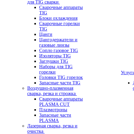
для TIG сварки
Сварочные аппараты
TIG
Блоки охлаждения
Сварочные горелки
TIG
Цанги
Цангодержатели и
газовые линзы
Сопло газовое TIG
Изоляторы TIG
Заглушки TIG
Наборы для TIG
горелки
Услуг
Головки TIG горелок
Запасные части TIG
Воздушно-плазменная
сварка, резка и строжка
Сварочные аппараты
PLASMA CUT
Плазмотроны
Запасные части
PLASMA
Лазерная сварка, резка и
очистка