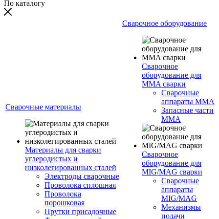
По каталогу
Сварочное оборудование
Сварочное
оборудование для
MMA сварки
Сварочные
аппараты MMA
Сварочные материалы
Запасные части
MMA
Материалы для сварки
Сварочное
углеродистых и
оборудование для
низколегированных сталей
MIG/MAG сварки
Электроды сварочные
Сварочные
Проволока сплошная
аппараты
Проволока
MIG/MAG
порошковая
Механизмы
Прутки присадочные
подачи