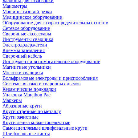
Баллоны для газосварки
Манометры
Машины газовой резки
Медицинское оборудование
Оборудование для газораспределительных систем
Сетевое оборудование
Сварочные аксессуары
Инструменты сварщика
Электрододержатели
Клеммы заземления
Сварочный кабель
Инструмент и вспомогательное оборудование
Магнитные угольники
Молотки сварщика
Вольфрамовые электроды и приспособления
Системы вытяжки сварочных дымов
Керамические подкладки
Упаковка Marathon Pac
Маркеры
Абразивные круги
Круги отрезные по металлу
Круги зачистные
Круги лепестковые тарельчатые
Самозацепляемые шлифовальные круги
Шлифовальные листы