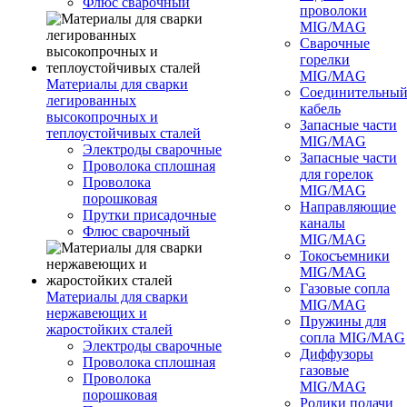
Флюс сварочный
проволоки
MIG/MAG
Сварочные
горелки
MIG/MAG
Материалы для сварки
Соединительны
легированных
кабель
высокопрочных и
Запасные части
теплоустойчивых сталей
MIG/MAG
Электроды сварочные
Запасные части
Проволока сплошная
для горелок
Проволока
MIG/MAG
порошковая
Направляющие
Прутки присадочные
каналы
Флюс сварочный
MIG/MAG
Токосъемники
MIG/MAG
Газовые сопла
Материалы для сварки
MIG/MAG
нержавеющих и
Пружины для
жаростойких сталей
сопла MIG/MAG
Электроды сварочные
Диффузоры
Проволока сплошная
газовые
Проволока
MIG/MAG
порошковая
Ролики подачи