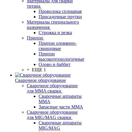
Материалы для сварки
титана
Проволока сплошная
Присадочные прутки
Материалы специального
назначения
Строжка и резка
Припои
Припои оловянно-
свинцовые
Припои
высокотехнологичные
Олово и баббит
+ ЕЩЕ 1
Сварочное оборудование
Сварочное оборудование
для MMA сварки
Сварочные аппараты
MMA
Запасные части MMA
Сварочное оборудование
для MIG/MAG сварки
Сварочные аппараты
MIG/MAG