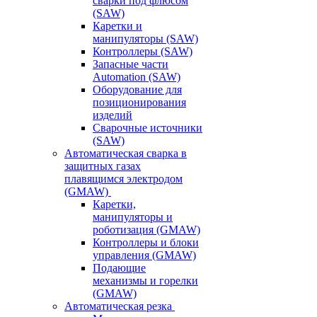
сварки под флюсом
(SAW)
Каретки и
манипуляторы (SAW)
Контроллеры (SAW)
Запасные части
Automation (SAW)
Оборудование для
позиционирования
изделий
Сварочные источники
(SAW)
Автоматическая сварка в
защитных газах
плавящимся электродом
(GMAW)
Каретки,
манипуляторы и
роботизация (GMAW)
Контроллеры и блоки
управления (GMAW)
Подающие
механизмы и горелки
(GMAW)
Автоматическая резка