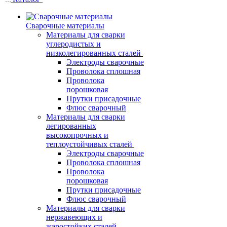
Сварочные материалы
Материалы для сварки
углеродистых и
низколегированных сталей
Электроды сварочные
Проволока сплошная
Проволока
порошковая
Прутки присадочные
Флюс сварочный
Материалы для сварки
легированных
высокопрочных и
теплоустойчивых сталей
Электроды сварочные
Проволока сплошная
Проволока
порошковая
Прутки присадочные
Флюс сварочный
Материалы для сварки
нержавеющих и
жаростойких сталей