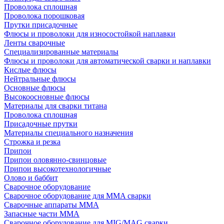
Проволока сплошная
Проволока порошковая
Прутки присадочные
Флюсы и проволоки для износостойкой наплавки
Ленты сварочные
Специализированные материалы
Флюсы и проволоки для автоматической сварки и наплавки
Кислые флюсы
Нейтральные флюсы
Основные флюсы
Высокоосновные флюсы
Материалы для сварки титана
Проволока сплошная
Присадочные прутки
Материалы специального назначения
Строжка и резка
Припои
Припои оловянно-свинцовые
Припои высокотехнологичные
Олово и баббит
Сварочное оборудование
Сварочное оборудование для MMA сварки
Сварочные аппараты MMA
Запасные части MMA
Сварочное оборудование для MIG/MAG сварки