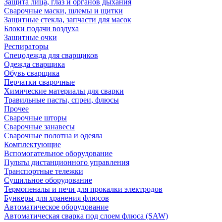
Защита лица, глаз и органов дыхания
Сварочные маски, шлемы и щитки
Защитные стекла, запчасти для масок
Блоки подачи воздуха
Защитные очки
Респираторы
Спецодежда для сварщиков
Одежда сварщика
Обувь сварщика
Перчатки сварочные
Химические материалы для сварки
Травильные пасты, спреи, флюсы
Прочее
Сварочные шторы
Сварочные занавесы
Сварочные полотна и одеяла
Комплектующие
Вспомогательное оборудование
Пульты дистанционного управления
Транспортные тележки
Сушильное оборудование
Термопеналы и печи для прокалки электродов
Бункеры для хранения флюсов
Автоматическое оборудование
Автоматическая сварка под слоем флюса (SAW)