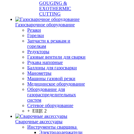
GOUGING &
EXOTHERMIC
CUTTING
Газосварочное оборудование
Резаки
Горелки
Запчасти к резакам и
горелкам
Редукторы
Газовые вентили для сварки
Рукава напорные
Баллоны для газосварки
Манометры
Машины газовой резки
Медицинское оборудование
Оборудование для
газораспределительных
систем
Сетевое оборудование
+ ЕЩЕ 2
Сварочные аксессуары
Инструменты сварщика
Электрододержатели