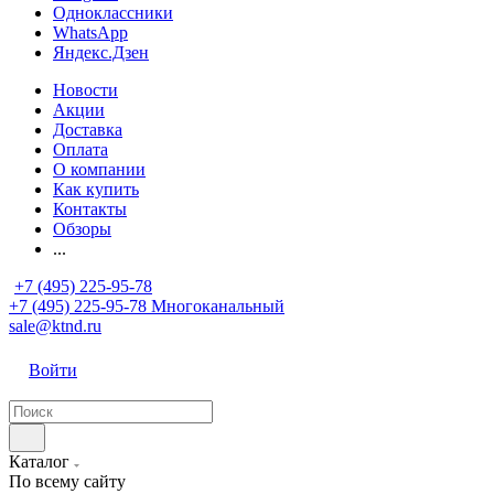
Одноклассники
WhatsApp
Яндекс.Дзен
Новости
Акции
Доставка
Оплата
О компании
Как купить
Контакты
Обзоры
...
+7 (495) 225-95-78
+7 (495) 225-95-78
Многоканальный
sale@ktnd.ru
Войти
Каталог
По всему сайту