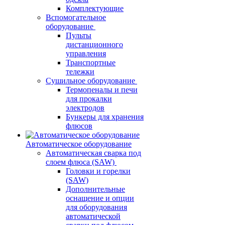
Комплектующие
Вспомогательное
оборудование
Пульты
дистанционного
управления
Транспортные
тележки
Сушильное оборудование
Термопеналы и печи
для прокалки
электродов
Бункеры для хранения
флюсов
Автоматическое оборудование
Автоматическая сварка под
слоем флюса (SAW)
Головки и горелки
(SAW)
Дополнительные
оснащение и опции
для оборудования
автоматической