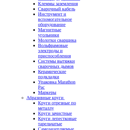
Клеммы заземления
Сварочный кабель
Инструмент и
вспомогательное
оборудование
Магнитные
угольники
Молотки сварщика
Вольфрамовые
электроды и
приспособления
Системы вытяжки
сварочных дымов
Керамические
подкладки
Упаковка Marathon
Pac
Маркеры
Абразивные круги
Круги отрезные по
металлу
Круги зачистные
Круги лепестковые
тарельчатые
Самозацепляемые