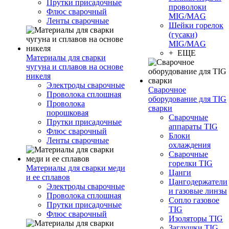
Прутки присадочные
проволоки
Флюс сварочный
MIG/MAG
Ленты сварочные
Шейки горелок
(гусаки)
MIG/MAG
+ ЕЩЕ
Материалы для сварки
чугуна и сплавов на основе
никеля
Электроды сварочные
Сварочное
Проволока сплошная
оборудование для TIG
Проволока
сварки
порошковая
Сварочные
Прутки присадочные
аппараты TIG
Флюс сварочный
Блоки
Ленты сварочные
охлаждения
Сварочные
горелки TIG
Материалы для сварки меди
Цанги
и ее сплавов
Цангодержатели
Электроды сварочные
и газовые линзы
Проволока сплошная
Сопло газовое
Прутки присадочные
TIG
Флюс сварочный
Изоляторы TIG
Заглушки TIG