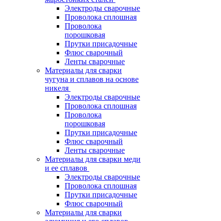
Электроды сварочные
Проволока сплошная
Проволока
порошковая
Прутки присадочные
Флюс сварочный
Ленты сварочные
Материалы для сварки
чугуна и сплавов на основе
никеля
Электроды сварочные
Проволока сплошная
Проволока
порошковая
Прутки присадочные
Флюс сварочный
Ленты сварочные
Материалы для сварки меди
и ее сплавов
Электроды сварочные
Проволока сплошная
Прутки присадочные
Флюс сварочный
Материалы для сварки