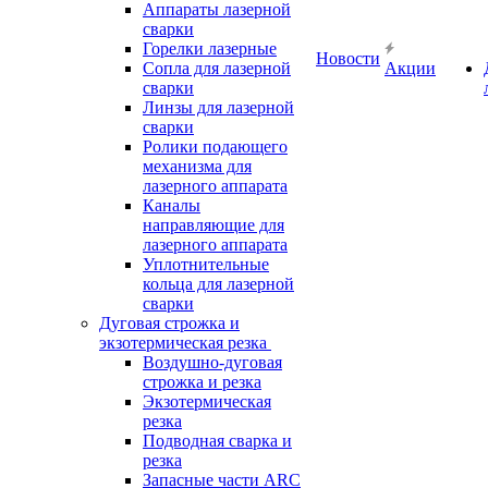
Аппараты лазерной
сварки
Горелки лазерные
Новости
Сопла для лазерной
Акции
сварки
Линзы для лазерной
сварки
Ролики подающего
механизма для
лазерного аппарата
Каналы
направляющие для
лазерного аппарата
Уплотнительные
кольца для лазерной
сварки
Дуговая строжка и
экзотермическая резка
Воздушно-дуговая
строжка и резка
Экзотермическая
резка
Подводная сварка и
резка
Запасные части ARC