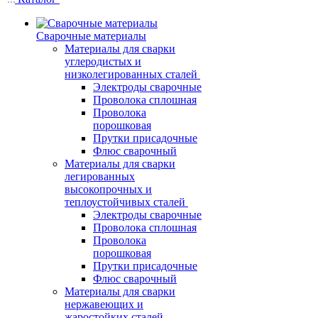
Сварочные материалы
Материалы для сварки
углеродистых и
низколегированных сталей
Электроды сварочные
Проволока сплошная
Проволока
порошковая
Прутки присадочные
Флюс сварочный
Материалы для сварки
легированных
высокопрочных и
теплоустойчивых сталей
Электроды сварочные
Проволока сплошная
Проволока
порошковая
Прутки присадочные
Флюс сварочный
Материалы для сварки
нержавеющих и
жаростойких сталей