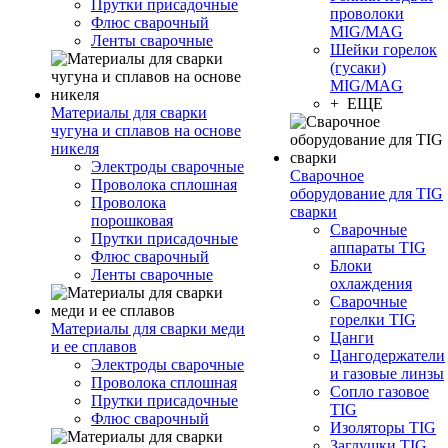
Прутки присадочные
проволоки
Флюс сварочный
MIG/MAG
Ленты сварочные
Шейки горелок
(гусаки)
MIG/MAG
+ ЕЩЕ
Материалы для сварки
чугуна и сплавов на основе
никеля
Электроды сварочные
Сварочное
Проволока сплошная
оборудование для TIG
Проволока
сварки
порошковая
Сварочные
Прутки присадочные
аппараты TIG
Флюс сварочный
Блоки
Ленты сварочные
охлаждения
Сварочные
горелки TIG
Материалы для сварки меди
Цанги
и ее сплавов
Цангодержатели
Электроды сварочные
и газовые линзы
Проволока сплошная
Сопло газовое
Прутки присадочные
TIG
Флюс сварочный
Изоляторы TIG
Заглушки TIG