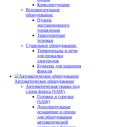
Комплектующие
Вспомогательное
оборудование
Пульты
дистанционного
управления
Транспортные
тележки
Сушильное оборудование
Термопеналы и печи
для прокалки
электродов
Бункеры для хранения
флюсов
Автоматическое оборудование
Автоматическая сварка под
слоем флюса (SAW)
Головки и горелки
(SAW)
Дополнительные
оснащение и опции
для оборудования
автоматической