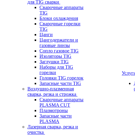
для TIG сварки
Сварочные аппараты
TIG
Блоки охлаждения
Сварочные горелки
TIG
Цанги
Цангодержатели и
газовые линзы
Сопло газовое TIG
Изоляторы TIG
Заглушки TIG
Наборы для TIG
горелки
Услуг
Головки TIG горелок
Запасные части TIG
Воздушно-плазменная
сварка, резка и строжка
Сварочные аппараты
PLASMA CUT
Плазмотроны
Запасные части
PLASMA
Лазерная сварка, резка и
очистка