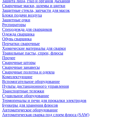
Защита лица, глаз и органов дыхания
Сварочные маски, шлемы и щитки
Защитные стекла, запчасти для масок
Блоки подачи воздуха
Защитные очки
Респираторы
Спецодежда для сварщиков
Одежда сварщика
Обувь сварщика
Перчатки сварочные
Химические материалы для сварки
Травильные пасты, спреи, флюсы
Прочее
Сварочные шторы
Сварочные занавесы
Сварочные полотна и одеяла
Комплектующие
Вспомогательное оборудование
Пульты дистанционного управления
Транспортные тележки
Сушильное оборудование
Термопеналы и печи для прокалки электродов
Бункеры для хранения флюсов
Автоматическое оборудование
Автоматическая сварка под слоем флюса (SAW)