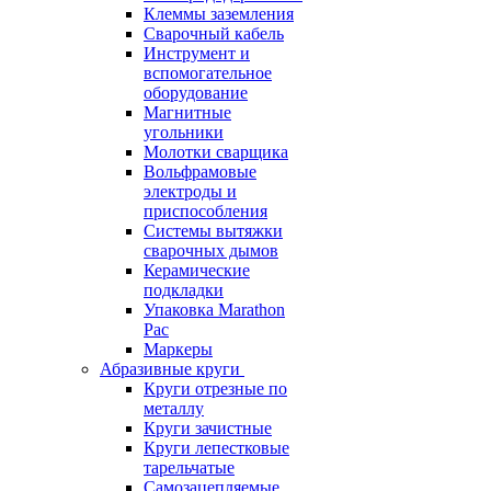
Клеммы заземления
Сварочный кабель
Инструмент и
вспомогательное
оборудование
Магнитные
угольники
Молотки сварщика
Вольфрамовые
электроды и
приспособления
Системы вытяжки
сварочных дымов
Керамические
подкладки
Упаковка Marathon
Pac
Маркеры
Абразивные круги
Круги отрезные по
металлу
Круги зачистные
Круги лепестковые
тарельчатые
Самозацепляемые