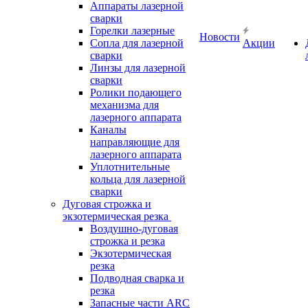
Аппараты лазерной
сварки
Горелки лазерные
Новости
Сопла для лазерной
Акции
сварки
Линзы для лазерной
сварки
Ролики подающего
механизма для
лазерного аппарата
Каналы
направляющие для
лазерного аппарата
Уплотнительные
кольца для лазерной
сварки
Дуговая строжка и
экзотермическая резка
Воздушно-дуговая
строжка и резка
Экзотермическая
резка
Подводная сварка и
резка
Запасные части ARC