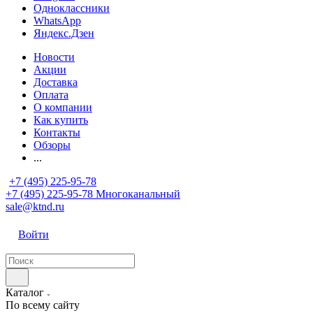
Одноклассники
WhatsApp
Яндекс.Дзен
Новости
Акции
Доставка
Оплата
О компании
Как купить
Контакты
Обзоры
...
+7 (495) 225-95-78
+7 (495) 225-95-78
Многоканальный
sale@ktnd.ru
Войти
Каталог
По всему сайту