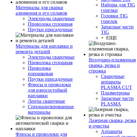
Наборы для TIG
Материалы для сварки
горелки
алюминия и его сплавов
Головки TIG
Электроды сварочные
горелок
Проволока сплошная
Запасные части
Прутки присадочные
TIG
+ ЕЩЕ
Материалы для наплавки и
ремонта деталей
Электроды сварочные
Воздушно-плазменная
Проволока сплошная
сварка, резка и
Проволока
строжка
порошковая
Сварочные
Прутки присадочные
аппараты
Флюсы и проволоки
PLASMA CUT
для износостойкой
Плазмотроны
наплавки
Запасные части
Ленты сварочные
PLASMA
Специализированные
материалы
Лазерная сварка, резка
и очистка
Аппараты
Флюсы и проволоки для
лазерной сварки