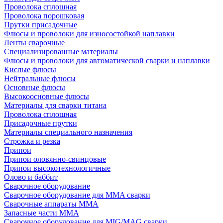
Проволока сплошная
Проволока порошковая
Прутки присадочные
Флюсы и проволоки для износостойкой наплавки
Ленты сварочные
Специализированные материалы
Флюсы и проволоки для автоматической сварки и наплавки
Кислые флюсы
Нейтральные флюсы
Основные флюсы
Высокоосновные флюсы
Материалы для сварки титана
Проволока сплошная
Присадочные прутки
Материалы специального назначения
Строжка и резка
Припои
Припои оловянно-свинцовые
Припои высокотехнологичные
Олово и баббит
Сварочное оборудование
Сварочное оборудование для MMA сварки
Сварочные аппараты MMA
Запасные части MMA
Сварочное оборудование для MIG/MAG сварки