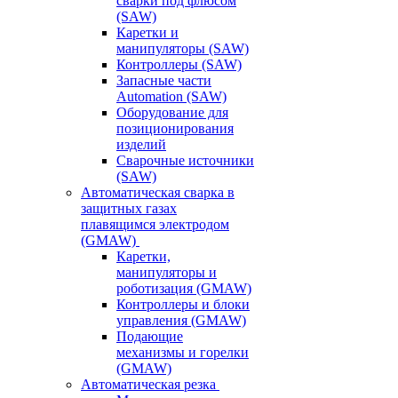
сварки под флюсом
(SAW)
Каретки и
манипуляторы (SAW)
Контроллеры (SAW)
Запасные части
Automation (SAW)
Оборудование для
позиционирования
изделий
Сварочные источники
(SAW)
Автоматическая сварка в
защитных газах
плавящимся электродом
(GMAW)
Каретки,
манипуляторы и
роботизация (GMAW)
Контроллеры и блоки
управления (GMAW)
Подающие
механизмы и горелки
(GMAW)
Автоматическая резка