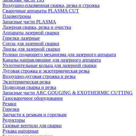
Воздушно-плазменная сварка, резка и строжка
Сварочные аппараты PLASMA CUT
Плазмотроны
Запасные части PLASMA
Лазерная сварка, резка и очистка
Аппараты лазерной сварки
Горелки лазерные
Сопла для лазерной сварки
Линзы для лазерной сварки
Ролики подающего механизма для лазерного аппарата
Каналы направляющие для лазерного аппарата
Уплотнительные кольца для лазерной сварки
Дуговая строжка и экзотермическая резка
Воздушно-дуговая строжка и резка
Экзотермическая резка
Подводная сварка и резка
Запасные части ARC GOUGING & EXOTHERMIC CUTTING
Газосварочное оборудование
Резаки
Горелки
Запчасти к резакам и горелкам
Редукторы
Газовые вентили для сварки
Рукава напорные