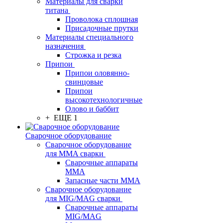
Материалы для сварки
титана
Проволока сплошная
Присадочные прутки
Материалы специального
назначения
Строжка и резка
Припои
Припои оловянно-
свинцовые
Припои
высокотехнологичные
Олово и баббит
+ ЕЩЕ 1
Сварочное оборудование
Сварочное оборудование
для MMA сварки
Сварочные аппараты
MMA
Запасные части MMA
Сварочное оборудование
для MIG/MAG сварки
Сварочные аппараты
MIG/MAG