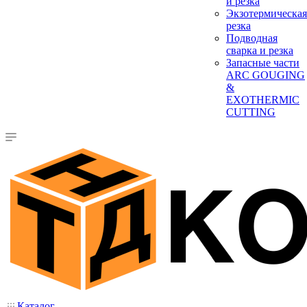
и резка
Экзотермическая
резка
Подводная
сварка и резка
Запасные части
ARC GOUGING
&
EXOTHERMIC
CUTTING
Каталог