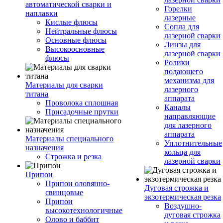
автоматической сварки и
Горелки
наплавки
лазерные
Кислые флюсы
Сопла для
Нейтральные флюсы
лазерной сварки
Основные флюсы
Линзы для
Высокоосновные
лазерной сварки
флюсы
Ролики
подающего
механизма для
Материалы для сварки
лазерного
титана
аппарата
Проволока сплошная
Каналы
Присадочные прутки
направляющие
для лазерного
аппарата
Материалы специального
Уплотнительные
назначения
кольца для
Строжка и резка
лазерной сварки
Припои
Припои оловянно-
Дуговая строжка и
свинцовые
экзотермическая резка
Припои
Воздушно-
высокотехнологичные
дуговая строжка
Олово и баббит