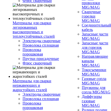
Флюс сварочный
проволоки
MIG/MAG
Сварочные
горелки
MIG/MAG
Материалы для сварки
Соединительны
легированных
кабель
высокопрочных и
Запасные части
теплоустойчивых сталей
MIG/MAG
Электроды сварочные
Запасные части
Проволока сплошная
для горелок
Проволока
MIG/MAG
порошковая
Направляющие
Прутки присадочные
каналы
Флюс сварочный
MIG/MAG
Токосъемники
MIG/MAG
Газовые сопла
Материалы для сварки
MIG/MAG
нержавеющих и
Пружины для
жаростойких сталей
сопла MIG/MAG
Электроды сварочные
Диффузоры
Проволока сплошная
газовые
Проволока
MIG/MAG
порошковая
Ролики подачи