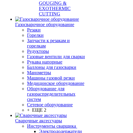
GOUGING &
EXOTHERMIC
CUTTING
Газосварочное оборудование
Резаки
Горелки
Запчасти к резакам и
горелкам
Редукторы
Газовые вентили для сварки
Рукава напорные
Баллоны для газосварки
Манометры
Машины газовой резки
Медицинское оборудование
Оборудование для
газораспределительных
систем
Сетевое оборудование
+ ЕЩЕ 2
Сварочные аксессуары
Инструменты сварщика
Электрододержатели