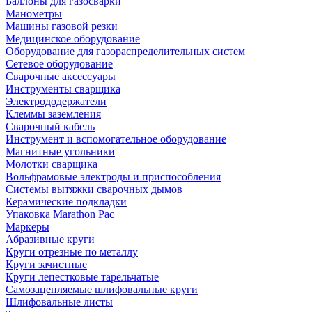
Баллоны для газосварки
Манометры
Машины газовой резки
Медицинское оборудование
Оборудование для газораспределительных систем
Сетевое оборудование
Сварочные аксессуары
Инструменты сварщика
Электрододержатели
Клеммы заземления
Сварочный кабель
Инструмент и вспомогательное оборудование
Магнитные угольники
Молотки сварщика
Вольфрамовые электроды и приспособления
Системы вытяжки сварочных дымов
Керамические подкладки
Упаковка Marathon Pac
Маркеры
Абразивные круги
Круги отрезные по металлу
Круги зачистные
Круги лепестковые тарельчатые
Самозацепляемые шлифовальные круги
Шлифовальные листы