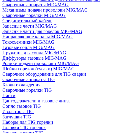
Сварочные аппараты MIG/MAG
Механизмы подачи проволоки MIG/MAG
Сварочные горелки MIG/MAG
Соединительный кабель
Запасные части MIG/MAG
Запасные части для горелок MIG/MAG
Направляющие каналы MIG/MAG
Токосъемники MIG/MAG
Газовые сопла MIG/MAG
Пружины для сопла MIG/MAG
Диффузоры газовые MIG/MAG
Ролики подачи проволоки MIG/MAG
Шейки горелок (гусаки) MIG/MAG
Сварочное оборудование для TIG сварки
Сварочные аппараты TIG
Блоки охлаждения
Сварочные горелки TIG
Цанги
Цангодержатели и газовые линзы
Сопло газовое TIG
Изоляторы TIG
Заглушки TIG
Наборы для TIG горелки
Головки TIG горелок
Запасные части TIG