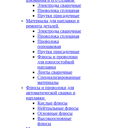
алюминия и его сплавов
Электроды сварочные
Проволока сплошная
Прутки присадочные
Материалы для наплавки и
ремонта деталей
Электроды сварочные
Проволока сплошная
Проволока
порошковая
Прутки присадочные
Флюсы и проволоки
для износостойкой
наплавки
Ленты сварочные
Специализированные
материалы
Флюсы и проволоки для
автоматической сварки и
наплавки
Кислые флюсы
Нейтральные флюсы
Основные флюсы
Высокоосновные
флюсы