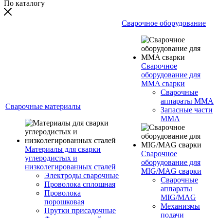
По каталогу
Сварочное оборудование
Сварочное
оборудование для
MMA сварки
Сварочные
аппараты MMA
Сварочные материалы
Запасные части
MMA
Материалы для сварки
Сварочное
углеродистых и
оборудование для
низколегированных сталей
MIG/MAG сварки
Электроды сварочные
Сварочные
Проволока сплошная
аппараты
Проволока
MIG/MAG
порошковая
Механизмы
Прутки присадочные
подачи