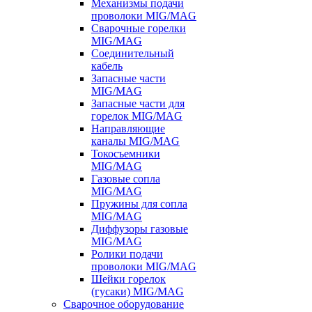
Механизмы подачи
проволоки MIG/MAG
Сварочные горелки
MIG/MAG
Соединительный
кабель
Запасные части
MIG/MAG
Запасные части для
горелок MIG/MAG
Направляющие
каналы MIG/MAG
Токосъемники
MIG/MAG
Газовые сопла
MIG/MAG
Пружины для сопла
MIG/MAG
Диффузоры газовые
MIG/MAG
Ролики подачи
проволоки MIG/MAG
Шейки горелок
(гусаки) MIG/MAG
Сварочное оборудование