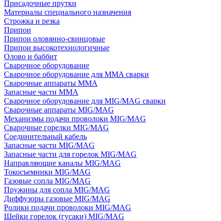
Присадочные прутки
Материалы специального назначения
Строжка и резка
Припои
Припои оловянно-свинцовые
Припои высокотехнологичные
Олово и баббит
Сварочное оборудование
Сварочное оборудование для MMA сварки
Сварочные аппараты MMA
Запасные части MMA
Сварочное оборудование для MIG/MAG сварки
Сварочные аппараты MIG/MAG
Механизмы подачи проволоки MIG/MAG
Сварочные горелки MIG/MAG
Соединительный кабель
Запасные части MIG/MAG
Запасные части для горелок MIG/MAG
Направляющие каналы MIG/MAG
Токосъемники MIG/MAG
Газовые сопла MIG/MAG
Пружины для сопла MIG/MAG
Диффузоры газовые MIG/MAG
Ролики подачи проволоки MIG/MAG
Шейки горелок (гусаки) MIG/MAG