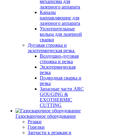
механизма для
лазерного аппарата
Каналы
направляющие для
лазерного аппарата
Уплотнительные
кольца для лазерной
сварки
Дуговая строжка и
экзотермическая резка
Воздушно-дуговая
строжка и резка
Экзотермическая
резка
Подводная сварка и
резка
Запасные части ARC
GOUGING &
EXOTHERMIC
CUTTING
Газосварочное оборудование
Резаки
Горелки
Запчасти к резакам и