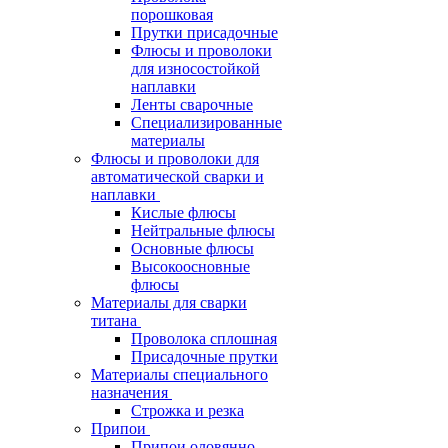
порошковая
Прутки присадочные
Флюсы и проволоки
для износостойкой
наплавки
Ленты сварочные
Специализированные
материалы
Флюсы и проволоки для
автоматической сварки и
наплавки
Кислые флюсы
Нейтральные флюсы
Основные флюсы
Высокоосновные
флюсы
Материалы для сварки
титана
Проволока сплошная
Присадочные прутки
Материалы специального
назначения
Строжка и резка
Припои
Припои оловянно-