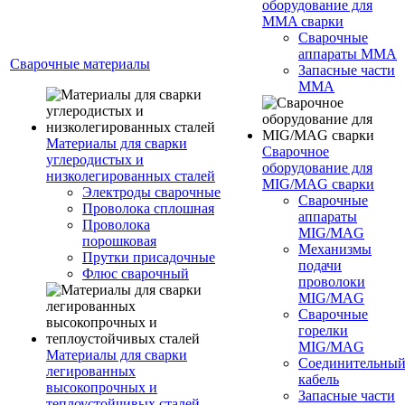
оборудование для
MMA сварки
Сварочные
аппараты MMA
Сварочные материалы
Запасные части
MMA
Материалы для сварки
Сварочное
углеродистых и
оборудование для
низколегированных сталей
MIG/MAG сварки
Электроды сварочные
Сварочные
Проволока сплошная
аппараты
Проволока
MIG/MAG
порошковая
Механизмы
Прутки присадочные
подачи
Флюс сварочный
проволоки
MIG/MAG
Сварочные
горелки
MIG/MAG
Материалы для сварки
Соединительны
легированных
кабель
высокопрочных и
Запасные части
теплоустойчивых сталей