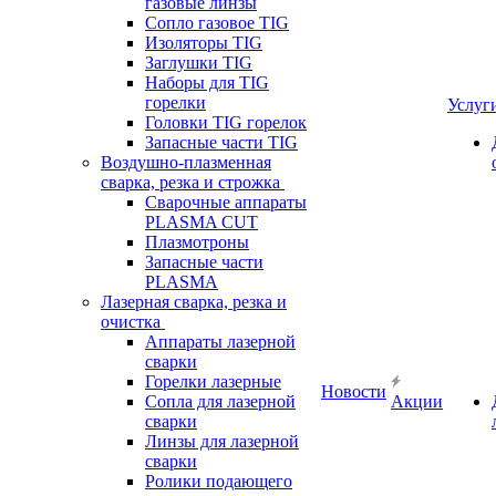
газовые линзы
Сопло газовое TIG
Изоляторы TIG
Заглушки TIG
Наборы для TIG
горелки
Услуг
Головки TIG горелок
Запасные части TIG
Воздушно-плазменная
сварка, резка и строжка
Сварочные аппараты
PLASMA CUT
Плазмотроны
Запасные части
PLASMA
Лазерная сварка, резка и
очистка
Аппараты лазерной
сварки
Горелки лазерные
Новости
Сопла для лазерной
Акции
сварки
Линзы для лазерной
сварки
Ролики подающего