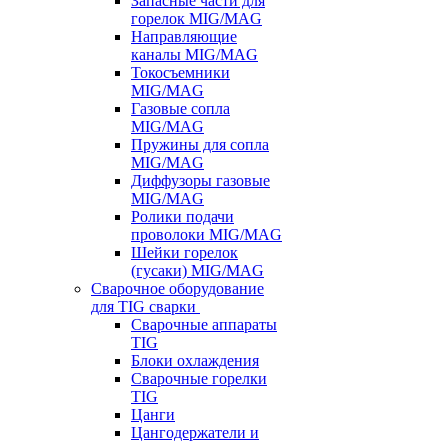
Запасные части для
горелок MIG/MAG
Направляющие
каналы MIG/MAG
Токосъемники
MIG/MAG
Газовые сопла
MIG/MAG
Пружины для сопла
MIG/MAG
Диффузоры газовые
MIG/MAG
Ролики подачи
проволоки MIG/MAG
Шейки горелок
(гусаки) MIG/MAG
Сварочное оборудование
для TIG сварки
Сварочные аппараты
TIG
Блоки охлаждения
Сварочные горелки
TIG
Цанги
Цангодержатели и