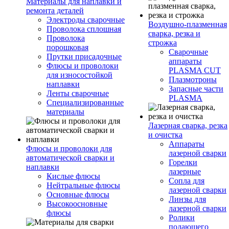
Материалы для наплавки и
ремонта деталей
Электроды сварочные
Воздушно-плазменная
Проволока сплошная
сварка, резка и
Проволока
строжка
порошковая
Сварочные
Прутки присадочные
аппараты
Флюсы и проволоки
PLASMA CUT
для износостойкой
Плазмотроны
наплавки
Запасные части
Ленты сварочные
PLASMA
Специализированные
материалы
Лазерная сварка, резка
и очистка
Аппараты
Флюсы и проволоки для
лазерной сварки
автоматической сварки и
Горелки
наплавки
лазерные
Кислые флюсы
Сопла для
Нейтральные флюсы
лазерной сварки
Основные флюсы
Линзы для
Высокоосновные
лазерной сварки
флюсы
Ролики
подающего