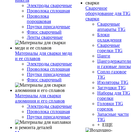
никеля
Электроды сварочные
Сварочное
Проволока сплошная
оборудование для TIG
Проволока
сварки
порошковая
Сварочные
Прутки присадочные
аппараты TIG
Флюс сварочный
Блоки
Ленты сварочные
охлаждения
Сварочные
горелки TIG
Материалы для сварки меди
Цанги
и ее сплавов
Цангодержатели
Электроды сварочные
и газовые линзы
Проволока сплошная
Сопло газовое
Прутки присадочные
TIG
Флюс сварочный
Изоляторы TIG
Заглушки TIG
Наборы для TIG
Материалы для сварки
горелки
алюминия и его сплавов
Головки TIG
Электроды сварочные
горелок
Проволока сплошная
Запасные части
Прутки присадочные
TIG
+ ЕЩЕ