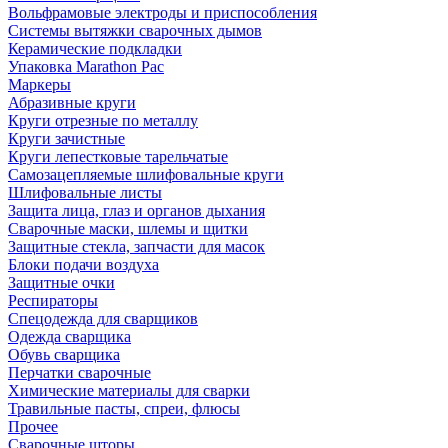
Вольфрамовые электроды и приспособления
Системы вытяжки сварочных дымов
Керамические подкладки
Упаковка Marathon Pac
Маркеры
Абразивные круги
Круги отрезные по металлу
Круги зачистные
Круги лепестковые тарельчатые
Самозацепляемые шлифовальные круги
Шлифовальные листы
Защита лица, глаз и органов дыхания
Сварочные маски, шлемы и щитки
Защитные стекла, запчасти для масок
Блоки подачи воздуха
Защитные очки
Респираторы
Спецодежда для сварщиков
Одежда сварщика
Обувь сварщика
Перчатки сварочные
Химические материалы для сварки
Травильные пасты, спреи, флюсы
Прочее
Сварочные шторы