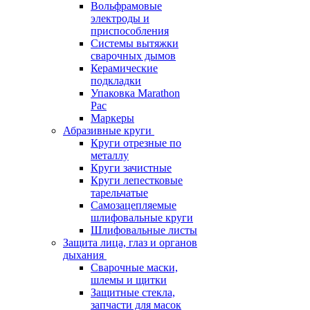
Вольфрамовые
электроды и
приспособления
Системы вытяжки
сварочных дымов
Керамические
подкладки
Упаковка Marathon
Pac
Маркеры
Абразивные круги
Круги отрезные по
металлу
Круги зачистные
Круги лепестковые
тарельчатые
Самозацепляемые
шлифовальные круги
Шлифовальные листы
Защита лица, глаз и органов
дыхания
Сварочные маски,
шлемы и щитки
Защитные стекла,
запчасти для масок