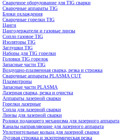
Сварочное оборудование для TIG сварки
Сварочные аппараты TIG
Блоки охлаждения
Сварочные горелки TIG
Цанги
Цангодержатели и газовые линзы
Сопло газовое TIG
Изоляторы TIG
Заглушки TIG
Наборы для TIG горелки
Головки TIG горелок
Запасные части TIG
Воздушно-плазменная сварка, резка и строжка
Сварочные аппараты PLASMA CUT
Плазмотроны
Запасные части PLASMA
Лазерная сварка, резка и очистка
Аппараты лазерной сварки
Горелки лазерные
Сопла для лазерной сварки
Линзы для лазерной сварки
Ролики подающего механизма для лазерного аппарата
Каналы направляющие для лазерного аппарата
Уплотнительные кольца для лазерной сварки
Дуговая строжка и экзотермическая резка