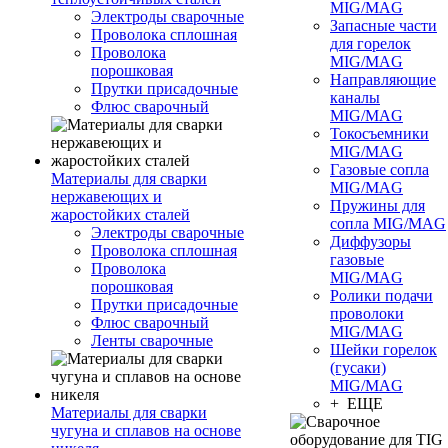
MIG/MAG
Электроды сварочные
Запасные части
Проволока сплошная
для горелок
Проволока
MIG/MAG
порошковая
Направляющие
Прутки присадочные
каналы
Флюс сварочный
MIG/MAG
Токосъемники
MIG/MAG
Газовые сопла
Материалы для сварки
MIG/MAG
нержавеющих и
Пружины для
жаростойких сталей
сопла MIG/MAG
Электроды сварочные
Диффузоры
Проволока сплошная
газовые
Проволока
MIG/MAG
порошковая
Ролики подачи
Прутки присадочные
проволоки
Флюс сварочный
MIG/MAG
Ленты сварочные
Шейки горелок
(гусаки)
MIG/MAG
+ ЕЩЕ
Материалы для сварки
чугуна и сплавов на основе