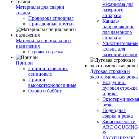
механизма для
Материалы для сварки
лазерного
титана
аппарата
Проволока сплошная
Каналы
Присадочные прутки
направляющие
для лазерного
аппарата
Материалы специального
Уплотнительные
назначения
кольца для
Строжка и резка
лазерной сварки
Припои
Припои оловянно-
Дуговая строжка и
свинцовые
экзотермическая резка
Припои
Воздушно-
высокотехнологичные
дуговая строжка
Олово и баббит
и резка
Экзотермическая
резка
Подводная
сварка и резка
Запасные части
ARC GOUGING
&
EXOTHERMIC