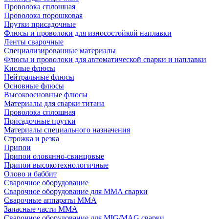
Проволока сплошная
Проволока порошковая
Прутки присадочные
Флюсы и проволоки для износостойкой наплавки
Ленты сварочные
Специализированные материалы
Флюсы и проволоки для автоматической сварки и наплавки
Кислые флюсы
Нейтральные флюсы
Основные флюсы
Высокоосновные флюсы
Материалы для сварки титана
Проволока сплошная
Присадочные прутки
Материалы специального назначения
Строжка и резка
Припои
Припои оловянно-свинцовые
Припои высокотехнологичные
Олово и баббит
Сварочное оборудование
Сварочное оборудование для MMA сварки
Сварочные аппараты MMA
Запасные части MMA
Сварочное оборудование для MIG/MAG сварки