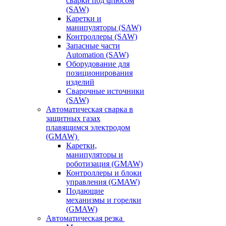
сварки под флюсом
(SAW)
Каретки и
манипуляторы (SAW)
Контроллеры (SAW)
Запасные части
Automation (SAW)
Оборудование для
позиционирования
изделий
Сварочные источники
(SAW)
Автоматическая сварка в
защитных газах
плавящимся электродом
(GMAW)
Каретки,
манипуляторы и
роботизация (GMAW)
Контроллеры и блоки
управления (GMAW)
Подающие
механизмы и горелки
(GMAW)
Автоматическая резка