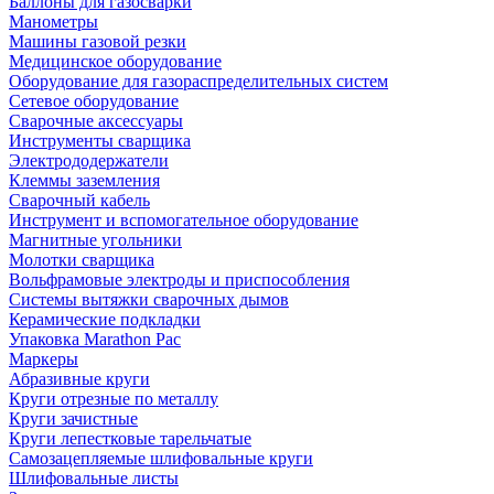
Баллоны для газосварки
Манометры
Машины газовой резки
Медицинское оборудование
Оборудование для газораспределительных систем
Сетевое оборудование
Сварочные аксессуары
Инструменты сварщика
Электрододержатели
Клеммы заземления
Сварочный кабель
Инструмент и вспомогательное оборудование
Магнитные угольники
Молотки сварщика
Вольфрамовые электроды и приспособления
Системы вытяжки сварочных дымов
Керамические подкладки
Упаковка Marathon Pac
Маркеры
Абразивные круги
Круги отрезные по металлу
Круги зачистные
Круги лепестковые тарельчатые
Самозацепляемые шлифовальные круги
Шлифовальные листы