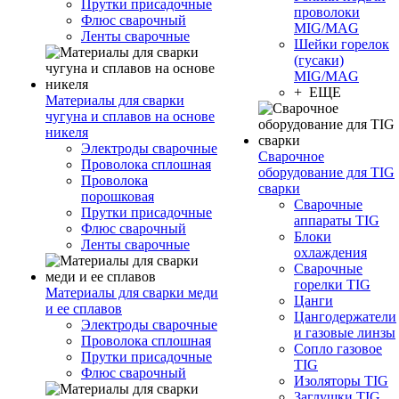
Прутки присадочные
проволоки
Флюс сварочный
MIG/MAG
Ленты сварочные
Шейки горелок
(гусаки)
MIG/MAG
+ ЕЩЕ
Материалы для сварки
чугуна и сплавов на основе
никеля
Электроды сварочные
Сварочное
Проволока сплошная
оборудование для TIG
Проволока
сварки
порошковая
Сварочные
Прутки присадочные
аппараты TIG
Флюс сварочный
Блоки
Ленты сварочные
охлаждения
Сварочные
горелки TIG
Материалы для сварки меди
Цанги
и ее сплавов
Цангодержатели
Электроды сварочные
и газовые линзы
Проволока сплошная
Сопло газовое
Прутки присадочные
TIG
Флюс сварочный
Изоляторы TIG
Заглушки TIG