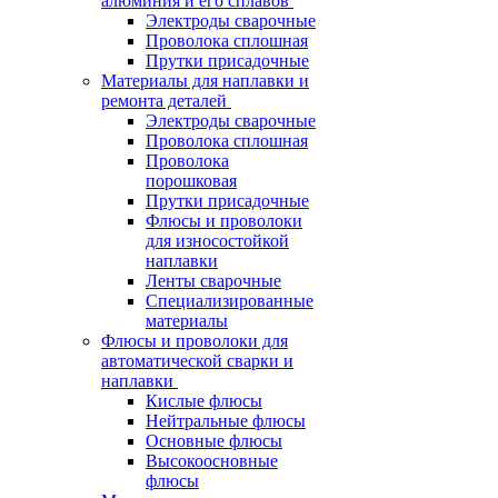
алюминия и его сплавов
Электроды сварочные
Проволока сплошная
Прутки присадочные
Материалы для наплавки и
ремонта деталей
Электроды сварочные
Проволока сплошная
Проволока
порошковая
Прутки присадочные
Флюсы и проволоки
для износостойкой
наплавки
Ленты сварочные
Специализированные
материалы
Флюсы и проволоки для
автоматической сварки и
наплавки
Кислые флюсы
Нейтральные флюсы
Основные флюсы
Высокоосновные
флюсы