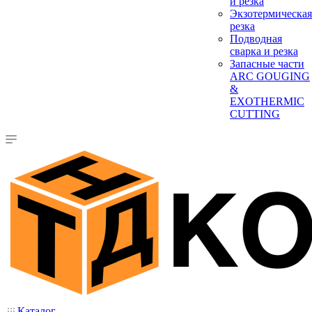
и резка
Экзотермическая
резка
Подводная
сварка и резка
Запасные части
ARC GOUGING
&
EXOTHERMIC
CUTTING
Каталог