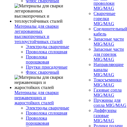
Флюс сварочный
проволоки
MIG/MAG
Сварочные
горелки
MIG/MAG
Материалы для сварки
Соединительны
легированных
кабель
высокопрочных и
Запасные части
теплоустойчивых сталей
MIG/MAG
Электроды сварочные
Запасные части
Проволока сплошная
для горелок
Проволока
MIG/MAG
порошковая
Направляющие
Прутки присадочные
каналы
Флюс сварочный
MIG/MAG
Токосъемники
MIG/MAG
Газовые сопла
Материалы для сварки
MIG/MAG
нержавеющих и
Пружины для
жаростойких сталей
сопла MIG/MAG
Электроды сварочные
Диффузоры
Проволока сплошная
газовые
Проволока
MIG/MAG
порошковая
Ролики подачи