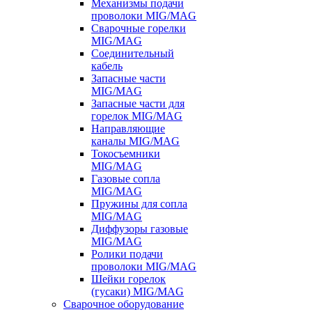
Механизмы подачи
проволоки MIG/MAG
Сварочные горелки
MIG/MAG
Соединительный
кабель
Запасные части
MIG/MAG
Запасные части для
горелок MIG/MAG
Направляющие
каналы MIG/MAG
Токосъемники
MIG/MAG
Газовые сопла
MIG/MAG
Пружины для сопла
MIG/MAG
Диффузоры газовые
MIG/MAG
Ролики подачи
проволоки MIG/MAG
Шейки горелок
(гусаки) MIG/MAG
Сварочное оборудование