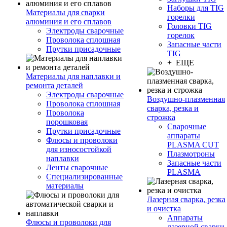
Наборы для TIG
Материалы для сварки
горелки
алюминия и его сплавов
Головки TIG
Электроды сварочные
горелок
Проволока сплошная
Запасные части
Прутки присадочные
TIG
+ ЕЩЕ
Материалы для наплавки и
ремонта деталей
Электроды сварочные
Воздушно-плазменная
Проволока сплошная
сварка, резка и
Проволока
строжка
порошковая
Сварочные
Прутки присадочные
аппараты
Флюсы и проволоки
PLASMA CUT
для износостойкой
Плазмотроны
наплавки
Запасные части
Ленты сварочные
PLASMA
Специализированные
материалы
Лазерная сварка, резка
и очистка
Аппараты
Флюсы и проволоки для
лазерной сварки