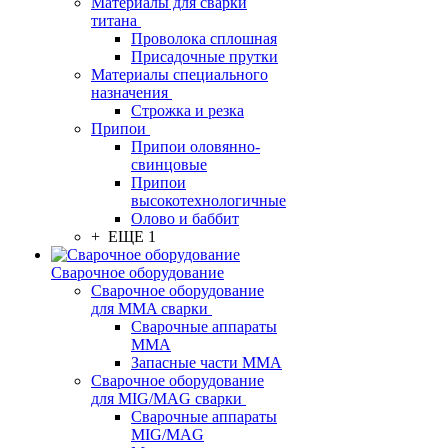
Материалы для сварки
титана
Проволока сплошная
Присадочные прутки
Материалы специального
назначения
Строжка и резка
Припои
Припои оловянно-
свинцовые
Припои
высокотехнологичные
Олово и баббит
+ ЕЩЕ 1
Сварочное оборудование
Сварочное оборудование
для MMA сварки
Сварочные аппараты
MMA
Запасные части MMA
Сварочное оборудование
для MIG/MAG сварки
Сварочные аппараты
MIG/MAG