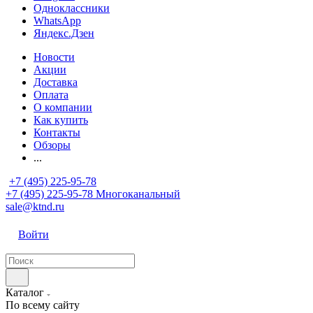
Одноклассники
WhatsApp
Яндекс.Дзен
Новости
Акции
Доставка
Оплата
О компании
Как купить
Контакты
Обзоры
...
+7 (495) 225-95-78
+7 (495) 225-95-78
Многоканальный
sale@ktnd.ru
Войти
Каталог
По всему сайту