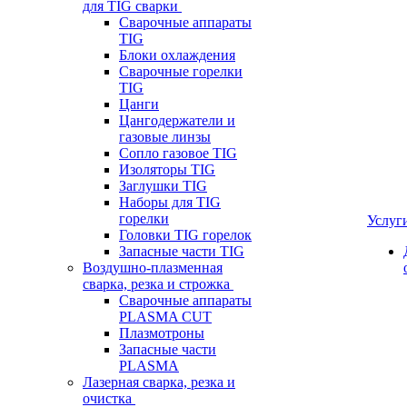
для TIG сварки
Сварочные аппараты
TIG
Блоки охлаждения
Сварочные горелки
TIG
Цанги
Цангодержатели и
газовые линзы
Сопло газовое TIG
Изоляторы TIG
Заглушки TIG
Наборы для TIG
горелки
Услуг
Головки TIG горелок
Запасные части TIG
Воздушно-плазменная
сварка, резка и строжка
Сварочные аппараты
PLASMA CUT
Плазмотроны
Запасные части
PLASMA
Лазерная сварка, резка и
очистка