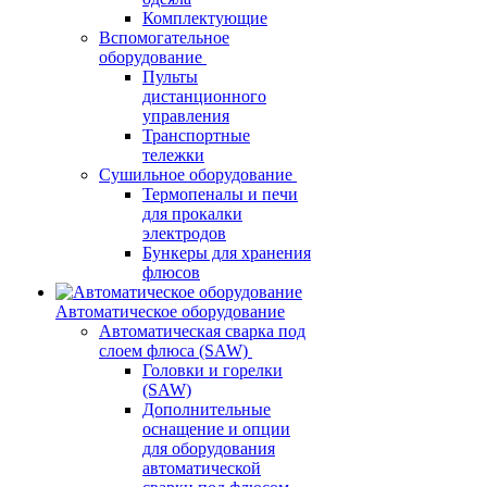
Комплектующие
Вспомогательное
оборудование
Пульты
дистанционного
управления
Транспортные
тележки
Сушильное оборудование
Термопеналы и печи
для прокалки
электродов
Бункеры для хранения
флюсов
Автоматическое оборудование
Автоматическая сварка под
слоем флюса (SAW)
Головки и горелки
(SAW)
Дополнительные
оснащение и опции
для оборудования
автоматической