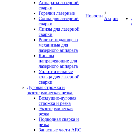
Аппараты лазерной
сварки
Горелки лазерные
Новости
Сопла для лазерной
Акции
сварки
Линзы для лазерной
сварки
Ролики подающего
механизма для
лазерного аппарата
Каналы
направляющие для
лазерного аппарата
Уплотнительные
кольца для лазерной
сварки
Дуговая строжка и
экзотермическая резка
Воздушно-дуговая
строжка и резка
Экзотермическая
резка
Подводная сварка и
резка
Запасные части ARC