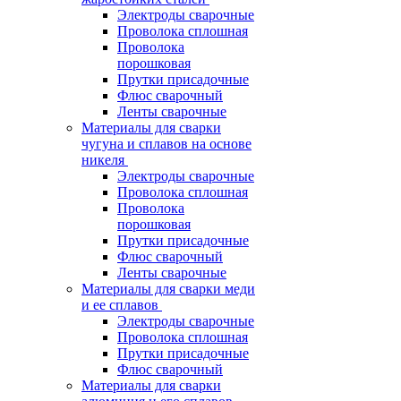
Электроды сварочные
Проволока сплошная
Проволока
порошковая
Прутки присадочные
Флюс сварочный
Ленты сварочные
Материалы для сварки
чугуна и сплавов на основе
никеля
Электроды сварочные
Проволока сплошная
Проволока
порошковая
Прутки присадочные
Флюс сварочный
Ленты сварочные
Материалы для сварки меди
и ее сплавов
Электроды сварочные
Проволока сплошная
Прутки присадочные
Флюс сварочный
Материалы для сварки