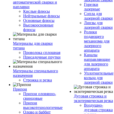
автоматической сварки и
Горелки
наплавки
лазерные
Кислые флюсы
Сопла для
Нейтральные флюсы
лазерной сварки
Основные флюсы
Линзы для
Высокоосновные
лазерной сварки
флюсы
Ролики
подающего
механизма для
Материалы для сварки
лазерного
титана
аппарата
Проволока сплошная
Каналы
Присадочные прутки
направляющие
для лазерного
аппарата
Материалы специального
Уплотнительные
назначения
кольца для
Строжка и резка
лазерной сварки
Припои
Припои оловянно-
Дуговая строжка и
свинцовые
экзотермическая резка
Припои
Воздушно-
высокотехнологичные
дуговая строжка
Олово и баббит