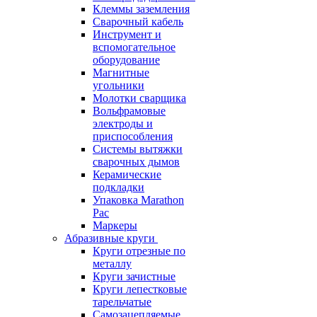
Клеммы заземления
Сварочный кабель
Инструмент и
вспомогательное
оборудование
Магнитные
угольники
Молотки сварщика
Вольфрамовые
электроды и
приспособления
Системы вытяжки
сварочных дымов
Керамические
подкладки
Упаковка Marathon
Pac
Маркеры
Абразивные круги
Круги отрезные по
металлу
Круги зачистные
Круги лепестковые
тарельчатые
Самозацепляемые