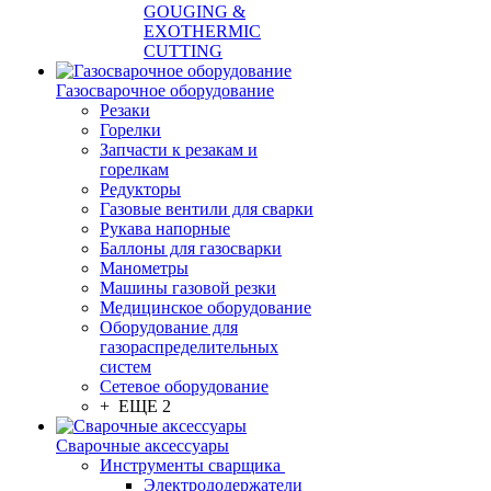
GOUGING &
EXOTHERMIC
CUTTING
Газосварочное оборудование
Резаки
Горелки
Запчасти к резакам и
горелкам
Редукторы
Газовые вентили для сварки
Рукава напорные
Баллоны для газосварки
Манометры
Машины газовой резки
Медицинское оборудование
Оборудование для
газораспределительных
систем
Сетевое оборудование
+ ЕЩЕ 2
Сварочные аксессуары
Инструменты сварщика
Электрододержатели