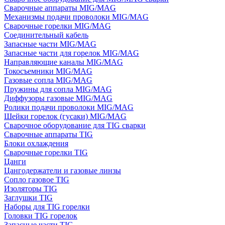
Сварочные аппараты MIG/MAG
Механизмы подачи проволоки MIG/MAG
Сварочные горелки MIG/MAG
Соединительный кабель
Запасные части MIG/MAG
Запасные части для горелок MIG/MAG
Направляющие каналы MIG/MAG
Токосъемники MIG/MAG
Газовые сопла MIG/MAG
Пружины для сопла MIG/MAG
Диффузоры газовые MIG/MAG
Ролики подачи проволоки MIG/MAG
Шейки горелок (гусаки) MIG/MAG
Сварочное оборудование для TIG сварки
Сварочные аппараты TIG
Блоки охлаждения
Сварочные горелки TIG
Цанги
Цангодержатели и газовые линзы
Сопло газовое TIG
Изоляторы TIG
Заглушки TIG
Наборы для TIG горелки
Головки TIG горелок
Запасные части TIG