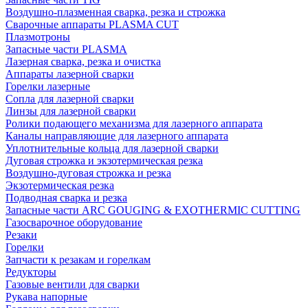
Воздушно-плазменная сварка, резка и строжка
Сварочные аппараты PLASMA CUT
Плазмотроны
Запасные части PLASMA
Лазерная сварка, резка и очистка
Аппараты лазерной сварки
Горелки лазерные
Сопла для лазерной сварки
Линзы для лазерной сварки
Ролики подающего механизма для лазерного аппарата
Каналы направляющие для лазерного аппарата
Уплотнительные кольца для лазерной сварки
Дуговая строжка и экзотермическая резка
Воздушно-дуговая строжка и резка
Экзотермическая резка
Подводная сварка и резка
Запасные части ARC GOUGING & EXOTHERMIC CUTTING
Газосварочное оборудование
Резаки
Горелки
Запчасти к резакам и горелкам
Редукторы
Газовые вентили для сварки
Рукава напорные