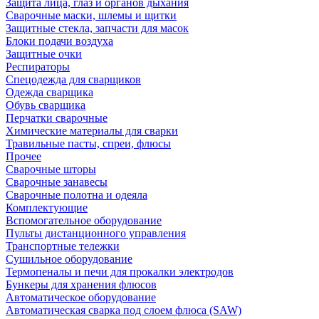
Защита лица, глаз и органов дыхания
Сварочные маски, шлемы и щитки
Защитные стекла, запчасти для масок
Блоки подачи воздуха
Защитные очки
Респираторы
Спецодежда для сварщиков
Одежда сварщика
Обувь сварщика
Перчатки сварочные
Химические материалы для сварки
Травильные пасты, спреи, флюсы
Прочее
Сварочные шторы
Сварочные занавесы
Сварочные полотна и одеяла
Комплектующие
Вспомогательное оборудование
Пульты дистанционного управления
Транспортные тележки
Сушильное оборудование
Термопеналы и печи для прокалки электродов
Бункеры для хранения флюсов
Автоматическое оборудование
Автоматическая сварка под слоем флюса (SAW)