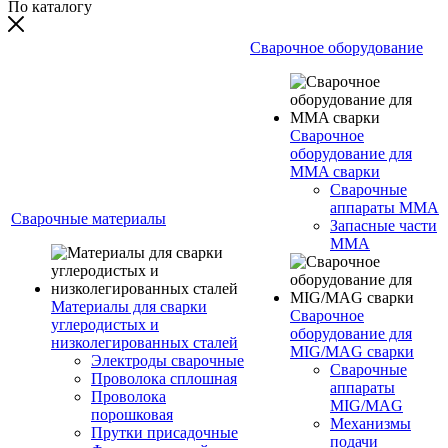
По каталогу
Сварочное оборудование
Сварочное
оборудование для
MMA сварки
Сварочные
аппараты MMA
Сварочные материалы
Запасные части
MMA
Материалы для сварки
Сварочное
углеродистых и
оборудование для
низколегированных сталей
MIG/MAG сварки
Электроды сварочные
Сварочные
Проволока сплошная
аппараты
Проволока
MIG/MAG
порошковая
Механизмы
Прутки присадочные
подачи