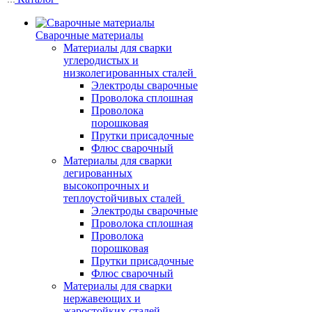
Сварочные материалы
Материалы для сварки
углеродистых и
низколегированных сталей
Электроды сварочные
Проволока сплошная
Проволока
порошковая
Прутки присадочные
Флюс сварочный
Материалы для сварки
легированных
высокопрочных и
теплоустойчивых сталей
Электроды сварочные
Проволока сплошная
Проволока
порошковая
Прутки присадочные
Флюс сварочный
Материалы для сварки
нержавеющих и
жаростойких сталей