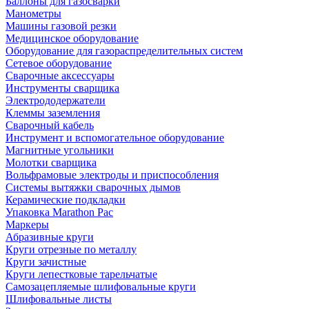
Баллоны для газосварки
Манометры
Машины газовой резки
Медицинское оборудование
Оборудование для газораспределительных систем
Сетевое оборудование
Сварочные аксессуары
Инструменты сварщика
Электрододержатели
Клеммы заземления
Сварочный кабель
Инструмент и вспомогательное оборудование
Магнитные угольники
Молотки сварщика
Вольфрамовые электроды и приспособления
Системы вытяжки сварочных дымов
Керамические подкладки
Упаковка Marathon Pac
Маркеры
Абразивные круги
Круги отрезные по металлу
Круги зачистные
Круги лепестковые тарельчатые
Самозацепляемые шлифовальные круги
Шлифовальные листы