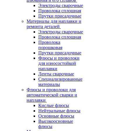
алюминия и его сплавов
Электроды сварочные
Проволока сплошная
Прутки присадочные
Материалы для наплавки и
ремонта деталей
Электроды сварочные
Проволока сплошная
Проволока
порошковая
Прутки присадочные
Флюсы и проволоки
для износостойкой
наплавки
Ленты сварочные
Специализированные
материалы
Флюсы и проволоки для
автоматической сварки и
наплавки
Кислые флюсы
Нейтральные флюсы
Основные флюсы
Высокоосновные
флюсы