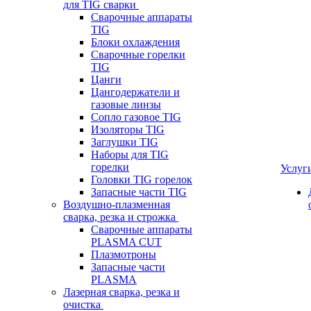
для TIG сварки
Сварочные аппараты
TIG
Блоки охлаждения
Сварочные горелки
TIG
Цанги
Цангодержатели и
газовые линзы
Сопло газовое TIG
Изоляторы TIG
Заглушки TIG
Наборы для TIG
горелки
Услуг
Головки TIG горелок
Запасные части TIG
Воздушно-плазменная
сварка, резка и строжка
Сварочные аппараты
PLASMA CUT
Плазмотроны
Запасные части
PLASMA
Лазерная сварка, резка и
очистка