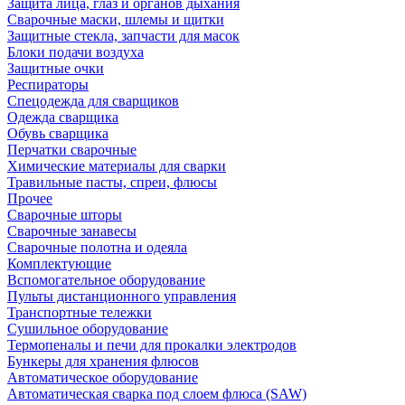
Защита лица, глаз и органов дыхания
Сварочные маски, шлемы и щитки
Защитные стекла, запчасти для масок
Блоки подачи воздуха
Защитные очки
Респираторы
Спецодежда для сварщиков
Одежда сварщика
Обувь сварщика
Перчатки сварочные
Химические материалы для сварки
Травильные пасты, спреи, флюсы
Прочее
Сварочные шторы
Сварочные занавесы
Сварочные полотна и одеяла
Комплектующие
Вспомогательное оборудование
Пульты дистанционного управления
Транспортные тележки
Сушильное оборудование
Термопеналы и печи для прокалки электродов
Бункеры для хранения флюсов
Автоматическое оборудование
Автоматическая сварка под слоем флюса (SAW)