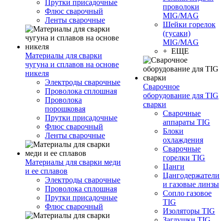
Прутки присадочные
проволоки
Флюс сварочный
MIG/MAG
Ленты сварочные
Шейки горелок
(гусаки)
MIG/MAG
+ ЕЩЕ
Материалы для сварки
чугуна и сплавов на основе
никеля
Электроды сварочные
Сварочное
Проволока сплошная
оборудование для TIG
Проволока
сварки
порошковая
Сварочные
Прутки присадочные
аппараты TIG
Флюс сварочный
Блоки
Ленты сварочные
охлаждения
Сварочные
горелки TIG
Материалы для сварки меди
Цанги
и ее сплавов
Цангодержатели
Электроды сварочные
и газовые линзы
Проволока сплошная
Сопло газовое
Прутки присадочные
TIG
Флюс сварочный
Изоляторы TIG
Заглушки TIG