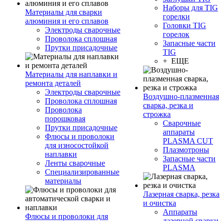
Наборы для TIG
Материалы для сварки
горелки
алюминия и его сплавов
Головки TIG
Электроды сварочные
горелок
Проволока сплошная
Запасные части
Прутки присадочные
TIG
+ ЕЩЕ
Материалы для наплавки и
ремонта деталей
Электроды сварочные
Воздушно-плазменная
Проволока сплошная
сварка, резка и
Проволока
строжка
порошковая
Сварочные
Прутки присадочные
аппараты
Флюсы и проволоки
PLASMA CUT
для износостойкой
Плазмотроны
наплавки
Запасные части
Ленты сварочные
PLASMA
Специализированные
материалы
Лазерная сварка, резка
и очистка
Аппараты
Флюсы и проволоки для
лазерной сварки