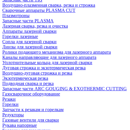
Воздушно-плазменная сварка, резка и строжка
Сварочные аппараты PLASMA CUT
Плазмотроны
Запасные части PLASMA
Лазерная сварка, резка и очистка
Аппараты лазерной сварки
Горелки лазерные
Сопла для лазерной сварки
Линзы для лазерной сварки
Ролики подающего механизма для лазерного аппарата
Каналы направляющие для лазерного аппарата
Уплотнительные кольца для лазерной сварки
Дуговая строжка и экзотермическая резка
Воздушно-дуговая строжка и резка
Экзотермическая резка
Подводная сварка и резка
Запасные части ARC GOUGING & EXOTHERMIC CUTTING
Газосварочное оборудование
Резаки
Горелки
Запчасти к резакам и горелкам
Редукторы
Газовые вентили для сварки
Рукава напорные