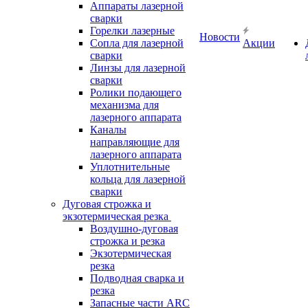
Аппараты лазерной
сварки
Горелки лазерные
Новости
Сопла для лазерной
Акции
сварки
Линзы для лазерной
сварки
Ролики подающего
механизма для
лазерного аппарата
Каналы
направляющие для
лазерного аппарата
Уплотнительные
кольца для лазерной
сварки
Дуговая строжка и
экзотермическая резка
Воздушно-дуговая
строжка и резка
Экзотермическая
резка
Подводная сварка и
резка
Запасные части ARC