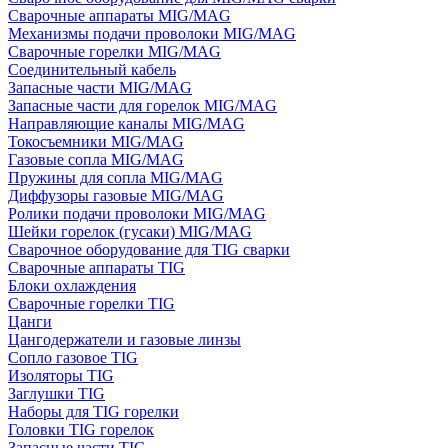
Сварочные аппараты MIG/MAG
Механизмы подачи проволоки MIG/MAG
Сварочные горелки MIG/MAG
Соединительный кабель
Запасные части MIG/MAG
Запасные части для горелок MIG/MAG
Направляющие каналы MIG/MAG
Токосъемники MIG/MAG
Газовые сопла MIG/MAG
Пружины для сопла MIG/MAG
Диффузоры газовые MIG/MAG
Ролики подачи проволоки MIG/MAG
Шейки горелок (гусаки) MIG/MAG
Сварочное оборудование для TIG сварки
Сварочные аппараты TIG
Блоки охлаждения
Сварочные горелки TIG
Цанги
Цангодержатели и газовые линзы
Сопло газовое TIG
Изоляторы TIG
Заглушки TIG
Наборы для TIG горелки
Головки TIG горелок
Запасные части TIG