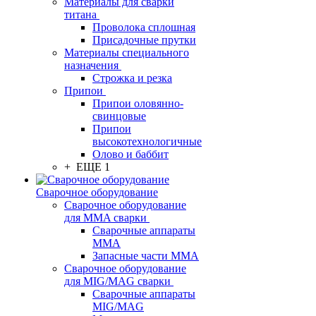
Материалы для сварки
титана
Проволока сплошная
Присадочные прутки
Материалы специального
назначения
Строжка и резка
Припои
Припои оловянно-
свинцовые
Припои
высокотехнологичные
Олово и баббит
+ ЕЩЕ 1
Сварочное оборудование
Сварочное оборудование
для MMA сварки
Сварочные аппараты
MMA
Запасные части MMA
Сварочное оборудование
для MIG/MAG сварки
Сварочные аппараты
MIG/MAG