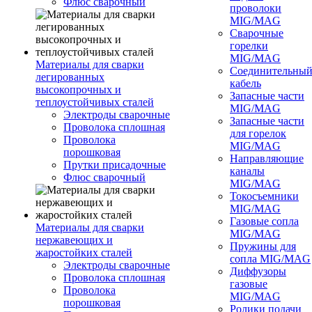
Флюс сварочный
проволоки
MIG/MAG
Сварочные
горелки
MIG/MAG
Материалы для сварки
Соединительны
легированных
кабель
высокопрочных и
Запасные части
теплоустойчивых сталей
MIG/MAG
Электроды сварочные
Запасные части
Проволока сплошная
для горелок
Проволока
MIG/MAG
порошковая
Направляющие
Прутки присадочные
каналы
Флюс сварочный
MIG/MAG
Токосъемники
MIG/MAG
Газовые сопла
Материалы для сварки
MIG/MAG
нержавеющих и
Пружины для
жаростойких сталей
сопла MIG/MAG
Электроды сварочные
Диффузоры
Проволока сплошная
газовые
Проволока
MIG/MAG
порошковая
Ролики подачи