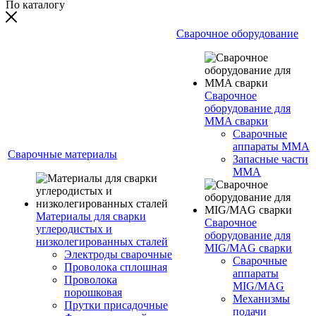
По каталогу
Сварочное оборудование
Сварочное
оборудование для
MMA сварки
Сварочные
аппараты MMA
Сварочные материалы
Запасные части
MMA
Материалы для сварки
Сварочное
углеродистых и
оборудование для
низколегированных сталей
MIG/MAG сварки
Электроды сварочные
Сварочные
Проволока сплошная
аппараты
Проволока
MIG/MAG
порошковая
Механизмы
Прутки присадочные
подачи