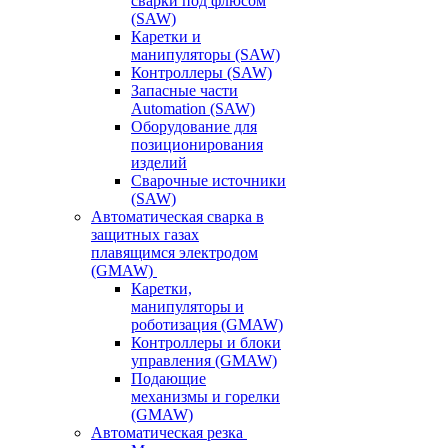
сварки под флюсом
(SAW)
Каретки и
манипуляторы (SAW)
Контроллеры (SAW)
Запасные части
Automation (SAW)
Оборудование для
позиционирования
изделий
Сварочные источники
(SAW)
Автоматическая сварка в
защитных газах
плавящимся электродом
(GMAW)
Каретки,
манипуляторы и
роботизация (GMAW)
Контроллеры и блоки
управления (GMAW)
Подающие
механизмы и горелки
(GMAW)
Автоматическая резка