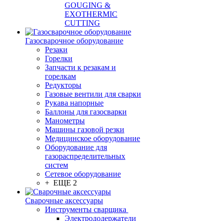
GOUGING &
EXOTHERMIC
CUTTING
Газосварочное оборудование
Резаки
Горелки
Запчасти к резакам и
горелкам
Редукторы
Газовые вентили для сварки
Рукава напорные
Баллоны для газосварки
Манометры
Машины газовой резки
Медицинское оборудование
Оборудование для
газораспределительных
систем
Сетевое оборудование
+ ЕЩЕ 2
Сварочные аксессуары
Инструменты сварщика
Электрододержатели