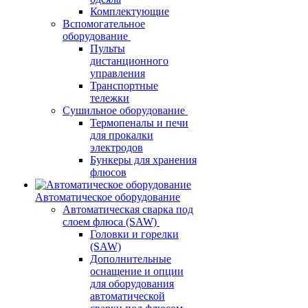
Комплектующие
Вспомогательное
оборудование
Пульты
дистанционного
управления
Транспортные
тележки
Сушильное оборудование
Термопеналы и печи
для прокалки
электродов
Бункеры для хранения
флюсов
Автоматическое оборудование
Автоматическая сварка под
слоем флюса (SAW)
Головки и горелки
(SAW)
Дополнительные
оснащение и опции
для оборудования
автоматической