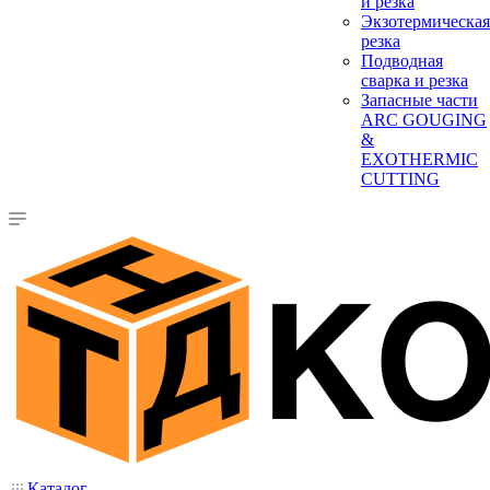
и резка
Экзотермическая
резка
Подводная
сварка и резка
Запасные части
ARC GOUGING
&
EXOTHERMIC
CUTTING
Каталог