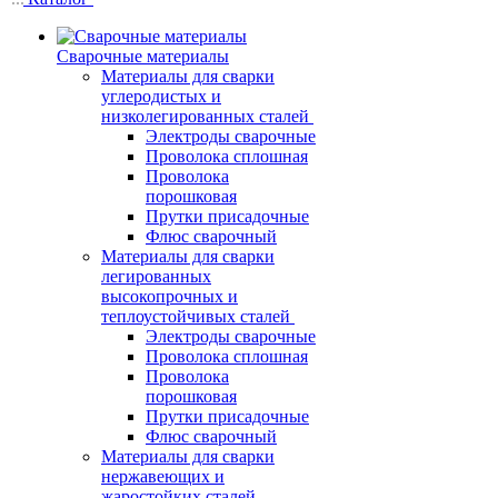
Сварочные материалы
Материалы для сварки
углеродистых и
низколегированных сталей
Электроды сварочные
Проволока сплошная
Проволока
порошковая
Прутки присадочные
Флюс сварочный
Материалы для сварки
легированных
высокопрочных и
теплоустойчивых сталей
Электроды сварочные
Проволока сплошная
Проволока
порошковая
Прутки присадочные
Флюс сварочный
Материалы для сварки
нержавеющих и
жаростойких сталей