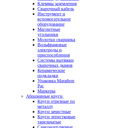
Клеммы заземления
Сварочный кабель
Инструмент и
вспомогательное
оборудование
Магнитные
угольники
Молотки сварщика
Вольфрамовые
электроды и
приспособления
Системы вытяжки
сварочных дымов
Керамические
подкладки
Упаковка Marathon
Pac
Маркеры
Абразивные круги
Круги отрезные по
металлу
Круги зачистные
Круги лепестковые
тарельчатые
Самозацепляемые