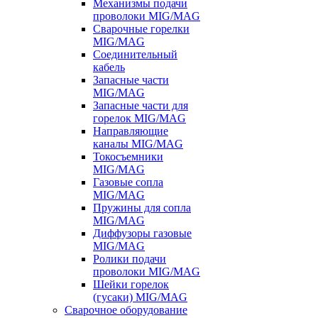
Механизмы подачи
проволоки MIG/MAG
Сварочные горелки
MIG/MAG
Соединительный
кабель
Запасные части
MIG/MAG
Запасные части для
горелок MIG/MAG
Направляющие
каналы MIG/MAG
Токосъемники
MIG/MAG
Газовые сопла
MIG/MAG
Пружины для сопла
MIG/MAG
Диффузоры газовые
MIG/MAG
Ролики подачи
проволоки MIG/MAG
Шейки горелок
(гусаки) MIG/MAG
Сварочное оборудование