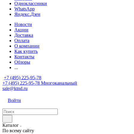
Одноклассники
WhatsApp
Яндекс.Дзен
Новости
Акции
Доставка
Оплата
О компании
Как купить
Контакты
Обзоры
...
+7 (495) 225-95-78
+7 (495) 225-95-78
Многоканальный
sale@ktnd.ru
Войти
Каталог
По всему сайту