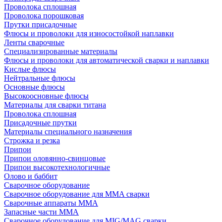
Проволока сплошная
Проволока порошковая
Прутки присадочные
Флюсы и проволоки для износостойкой наплавки
Ленты сварочные
Специализированные материалы
Флюсы и проволоки для автоматической сварки и наплавки
Кислые флюсы
Нейтральные флюсы
Основные флюсы
Высокоосновные флюсы
Материалы для сварки титана
Проволока сплошная
Присадочные прутки
Материалы специального назначения
Строжка и резка
Припои
Припои оловянно-свинцовые
Припои высокотехнологичные
Олово и баббит
Сварочное оборудование
Сварочное оборудование для MMA сварки
Сварочные аппараты MMA
Запасные части MMA
Сварочное оборудование для MIG/MAG сварки