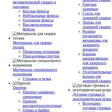
автоматической сварки и
Горелки
наплавки
лазерные
Кислые флюсы
Сопла для
Нейтральные флюсы
лазерной сварки
Основные флюсы
Линзы для
Высокоосновные
лазерной сварки
флюсы
Ролики
подающего
механизма для
Материалы для сварки
лазерного
титана
аппарата
Проволока сплошная
Каналы
Присадочные прутки
направляющие
для лазерного
аппарата
Материалы специального
Уплотнительные
назначения
кольца для
Строжка и резка
лазерной сварки
Припои
Припои оловянно-
Дуговая строжка и
свинцовые
экзотермическая резка
Припои
Воздушно-
высокотехнологичные
дуговая строжка
Олово и баббит