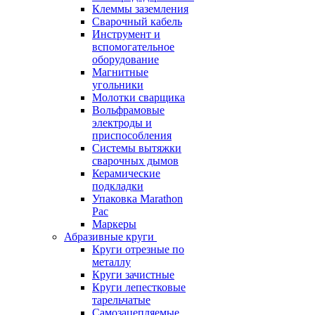
Клеммы заземления
Сварочный кабель
Инструмент и
вспомогательное
оборудование
Магнитные
угольники
Молотки сварщика
Вольфрамовые
электроды и
приспособления
Системы вытяжки
сварочных дымов
Керамические
подкладки
Упаковка Marathon
Pac
Маркеры
Абразивные круги
Круги отрезные по
металлу
Круги зачистные
Круги лепестковые
тарельчатые
Самозацепляемые