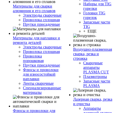
Наборы для TIG
Материалы для сварки
горелки
алюминия и его сплавов
Головки TIG
Электроды сварочные
горелок
Проволока сплошная
Запасные части
Прутки присадочные
TIG
+ ЕЩЕ
Материалы для наплавки и
ремонта деталей
Электроды сварочные
Воздушно-плазменная
Проволока сплошная
сварка, резка и
Проволока
строжка
порошковая
Сварочные
Прутки присадочные
аппараты
Флюсы и проволоки
PLASMA CUT
для износостойкой
Плазмотроны
наплавки
Запасные части
Ленты сварочные
PLASMA
Специализированные
материалы
Лазерная сварка, резка
и очистка
Аппараты
Флюсы и проволоки для
лазерной сварки