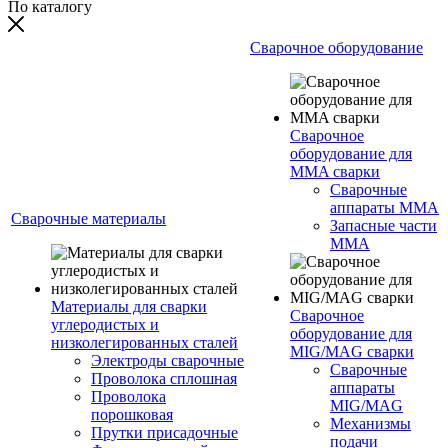
По каталогу
Сварочное оборудование
Сварочное
оборудование для
MMA сварки
Сварочные
аппараты MMA
Сварочные материалы
Запасные части
MMA
Материалы для сварки
Сварочное
углеродистых и
оборудование для
низколегированных сталей
MIG/MAG сварки
Электроды сварочные
Сварочные
Проволока сплошная
аппараты
Проволока
MIG/MAG
порошковая
Механизмы
Прутки присадочные
подачи