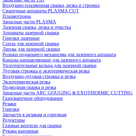
Воздушно-плазменная сварка, резка и строжка
Сварочные аппараты PLASMA CUT
Плазмотроны
Запасные части PLASMA
Лазерная сварка, резка и очистка
Аппараты лазерной сварки
Горелки лазерные
Сопла для лазерной сварки
Линзы для лазерной сварки
Ролики подающего механизма для лазерного аппарата
Каналы направляющие для лазерного аппарата
Уплотнительные кольца для лазерной сварки
Дуговая строжка и экзотермическая резка
Воздушно-дуговая строжка и резка
Экзотермическая резка
Подводная сварка и резка
Запасные части ARC GOUGING & EXOTHERMIC CUTTING
Газосварочное оборудование
Резаки
Горелки
Запчасти к резакам и горелкам
Редукторы
Газовые вентили для сварки
Рукава напорные