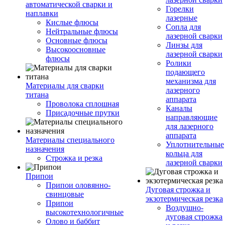
автоматической сварки и
Горелки
наплавки
лазерные
Кислые флюсы
Сопла для
Нейтральные флюсы
лазерной сварки
Основные флюсы
Линзы для
Высокоосновные
лазерной сварки
флюсы
Ролики
подающего
механизма для
Материалы для сварки
лазерного
титана
аппарата
Проволока сплошная
Каналы
Присадочные прутки
направляющие
для лазерного
аппарата
Материалы специального
Уплотнительные
назначения
кольца для
Строжка и резка
лазерной сварки
Припои
Припои оловянно-
Дуговая строжка и
свинцовые
экзотермическая резка
Припои
Воздушно-
высокотехнологичные
дуговая строжка
Олово и баббит