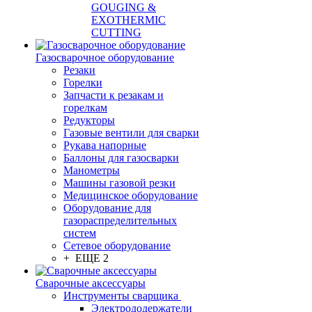
GOUGING &
EXOTHERMIC
CUTTING
Газосварочное оборудование
Резаки
Горелки
Запчасти к резакам и
горелкам
Редукторы
Газовые вентили для сварки
Рукава напорные
Баллоны для газосварки
Манометры
Машины газовой резки
Медицинское оборудование
Оборудование для
газораспределительных
систем
Сетевое оборудование
+ ЕЩЕ 2
Сварочные аксессуары
Инструменты сварщика
Электрододержатели