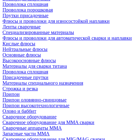
Проволока сплошная
Проволока порошковая
Прутки присадочные
Флюсы и проволоки для износостойкой наплавки
Ленты сварочные
Специализированные материалы
Флюсы и проволоки для автоматической сварки и наплавки
Кислые флюсы
Нейтральные флюсы
Основные флюсы
Высокоосновные флюсы
Материалы для сварки титана
Проволока сплошная
Присадочные прутки
Материалы специального назначения
Строжка и резка
Припои
Припои оловянно-свинцовые
Припои высокотехнологичные
Олово и баббит
Сварочное оборудование
Сварочное оборудование для MMA сварки
Сварочные аппараты MMA
Запасные части MMA
Сварочное оборудование для MIG/MAG сварки