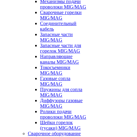
Механизмы подачи
проволоки MIG/MAG
Сварочные горелки
MIG/MAG
Соединительный
кабель
Запасные части
MIG/MAG
Запасные части для
горелок MIG/MAG
Направляющие
каналы MIG/MAG
Токосъемники
MIG/MAG
Газовые сопла
MIG/MAG
Пружины для сопла
MIG/MAG
Диффузоры газовые
MIG/MAG
Ролики подачи
проволоки MIG/MAG
Шейки горелок
(гусаки) MIG/MAG
Сварочное оборудование