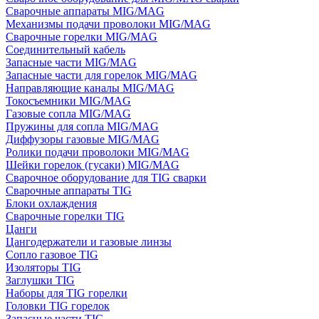
Сварочные аппараты MIG/MAG
Механизмы подачи проволоки MIG/MAG
Сварочные горелки MIG/MAG
Соединительный кабель
Запасные части MIG/MAG
Запасные части для горелок MIG/MAG
Направляющие каналы MIG/MAG
Токосъемники MIG/MAG
Газовые сопла MIG/MAG
Пружины для сопла MIG/MAG
Диффузоры газовые MIG/MAG
Ролики подачи проволоки MIG/MAG
Шейки горелок (гусаки) MIG/MAG
Сварочное оборудование для TIG сварки
Сварочные аппараты TIG
Блоки охлаждения
Сварочные горелки TIG
Цанги
Цангодержатели и газовые линзы
Сопло газовое TIG
Изоляторы TIG
Заглушки TIG
Наборы для TIG горелки
Головки TIG горелок
Запасные части TIG