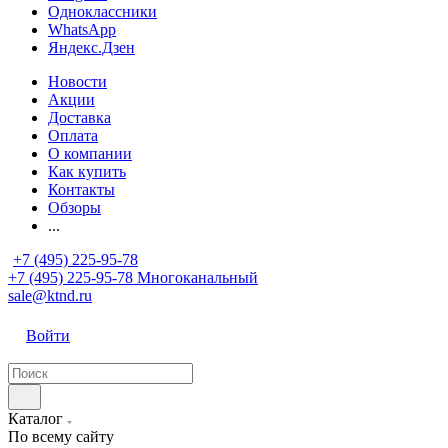
Одноклассники
WhatsApp
Яндекс.Дзен
Новости
Акции
Доставка
Оплата
О компании
Как купить
Контакты
Обзоры
...
+7 (495) 225-95-78
+7 (495) 225-95-78
Многоканальный
sale@ktnd.ru
Войти
Каталог
По всему сайту