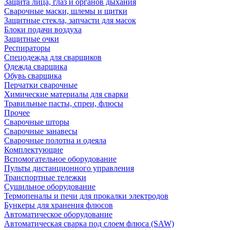
Защита лица, глаз и органов дыхания
Сварочные маски, шлемы и щитки
Защитные стекла, запчасти для масок
Блоки подачи воздуха
Защитные очки
Респираторы
Спецодежда для сварщиков
Одежда сварщика
Обувь сварщика
Перчатки сварочные
Химические материалы для сварки
Травильные пасты, спреи, флюсы
Прочее
Сварочные шторы
Сварочные занавесы
Сварочные полотна и одеяла
Комплектующие
Вспомогательное оборудование
Пульты дистанционного управления
Транспортные тележки
Сушильное оборудование
Термопеналы и печи для прокалки электродов
Бункеры для хранения флюсов
Автоматическое оборудование
Автоматическая сварка под слоем флюса (SAW)