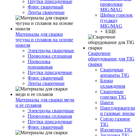
Прутки присадочные
проволоки
Флюс сварочный
MIG/MAG
Ленты сварочные
Шейки горелок
(гусаки)
MIG/MAG
+ ЕЩЕ
Материалы для сварки
чугуна и сплавов на основе
никеля
Электроды сварочные
Сварочное
Проволока сплошная
оборудование для TIG
Проволока
сварки
порошковая
Сварочные
Прутки присадочные
аппараты TIG
Флюс сварочный
Блоки
Ленты сварочные
охлаждения
Сварочные
горелки TIG
Материалы для сварки меди
Цанги
и ее сплавов
Цангодержатели
Электроды сварочные
и газовые линзы
Проволока сплошная
Сопло газовое
Прутки присадочные
TIG
Флюс сварочный
Изоляторы TIG
Заглушки TIG