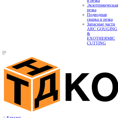
и резка
Экзотермическая
резка
Подводная
сварка и резка
Запасные части
ARC GOUGING
&
EXOTHERMIC
CUTTING
Каталог