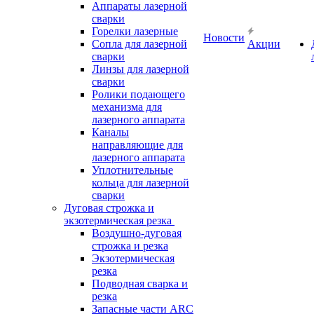
Аппараты лазерной
сварки
Горелки лазерные
Новости
Сопла для лазерной
Акции
сварки
Линзы для лазерной
сварки
Ролики подающего
механизма для
лазерного аппарата
Каналы
направляющие для
лазерного аппарата
Уплотнительные
кольца для лазерной
сварки
Дуговая строжка и
экзотермическая резка
Воздушно-дуговая
строжка и резка
Экзотермическая
резка
Подводная сварка и
резка
Запасные части ARC