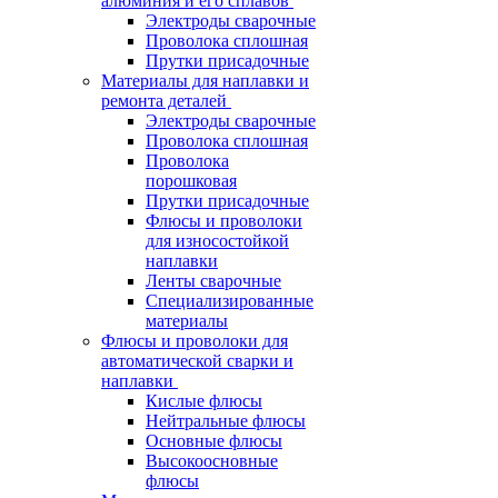
алюминия и его сплавов
Электроды сварочные
Проволока сплошная
Прутки присадочные
Материалы для наплавки и
ремонта деталей
Электроды сварочные
Проволока сплошная
Проволока
порошковая
Прутки присадочные
Флюсы и проволоки
для износостойкой
наплавки
Ленты сварочные
Специализированные
материалы
Флюсы и проволоки для
автоматической сварки и
наплавки
Кислые флюсы
Нейтральные флюсы
Основные флюсы
Высокоосновные
флюсы