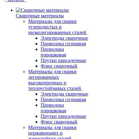
Сварочные материалы
Материалы для сварки
углеродистых и
низколегированных сталей
Электроды сварочные
Проволока сплошная
Проволока
порошковая
Прутки присадочные
Флюс сварочный
Материалы для сварки
легированных
высокопрочных и
теплоустойчивых сталей
Электроды сварочные
Проволока сплошная
Проволока
порошковая
Прутки присадочные
Флюс сварочный
Материалы для сварки
нержавеющих и
жаростойких сталей