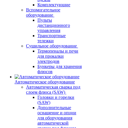
Комплектующие
Вспомогательное
оборудование
Пульты
дистанционного
управления
Транспортные
тележки
Сушильное оборудование
Термопеналы и печи
для прокалки
электродов
Бункеры для хранения
флюсов
Автоматическое оборудование
Автоматическая сварка под
слоем флюса (SAW)
Головки и горелки
(SAW)
Дополнительные
оснащение и опции
для оборудования
автоматической