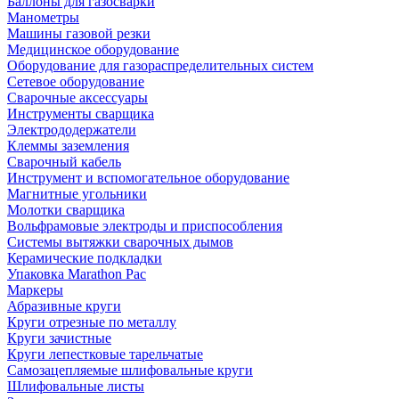
Баллоны для газосварки
Манометры
Машины газовой резки
Медицинское оборудование
Оборудование для газораспределительных систем
Сетевое оборудование
Сварочные аксессуары
Инструменты сварщика
Электрододержатели
Клеммы заземления
Сварочный кабель
Инструмент и вспомогательное оборудование
Магнитные угольники
Молотки сварщика
Вольфрамовые электроды и приспособления
Системы вытяжки сварочных дымов
Керамические подкладки
Упаковка Marathon Pac
Маркеры
Абразивные круги
Круги отрезные по металлу
Круги зачистные
Круги лепестковые тарельчатые
Самозацепляемые шлифовальные круги
Шлифовальные листы