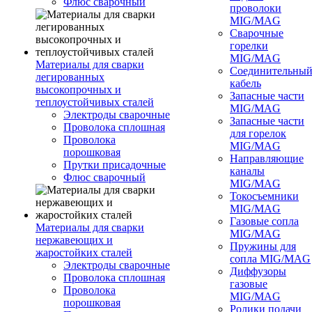
Флюс сварочный
проволоки
MIG/MAG
Сварочные
горелки
MIG/MAG
Материалы для сварки
Соединительны
легированных
кабель
высокопрочных и
Запасные части
теплоустойчивых сталей
MIG/MAG
Электроды сварочные
Запасные части
Проволока сплошная
для горелок
Проволока
MIG/MAG
порошковая
Направляющие
Прутки присадочные
каналы
Флюс сварочный
MIG/MAG
Токосъемники
MIG/MAG
Газовые сопла
Материалы для сварки
MIG/MAG
нержавеющих и
Пружины для
жаростойких сталей
сопла MIG/MAG
Электроды сварочные
Диффузоры
Проволока сплошная
газовые
Проволока
MIG/MAG
порошковая
Ролики подачи