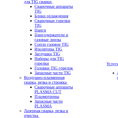
для TIG сварки
Сварочные аппараты
TIG
Блоки охлаждения
Сварочные горелки
TIG
Цанги
Цангодержатели и
газовые линзы
Сопло газовое TIG
Изоляторы TIG
Заглушки TIG
Наборы для TIG
горелки
Услуг
Головки TIG горелок
Запасные части TIG
Воздушно-плазменная
сварка, резка и строжка
Сварочные аппараты
PLASMA CUT
Плазмотроны
Запасные части
PLASMA
Лазерная сварка, резка и
очистка