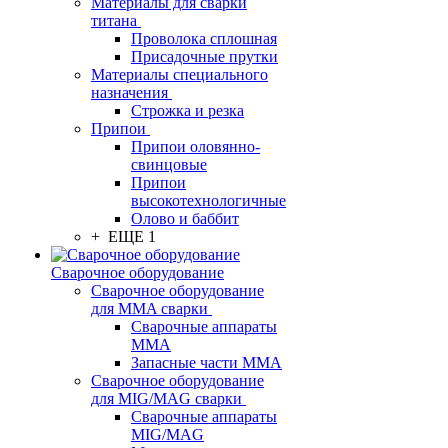
Материалы для сварки
титана
Проволока сплошная
Присадочные прутки
Материалы специального
назначения
Строжка и резка
Припои
Припои оловянно-
свинцовые
Припои
высокотехнологичные
Олово и баббит
+ ЕЩЕ 1
Сварочное оборудование
Сварочное оборудование
для MMA сварки
Сварочные аппараты
MMA
Запасные части MMA
Сварочное оборудование
для MIG/MAG сварки
Сварочные аппараты
MIG/MAG