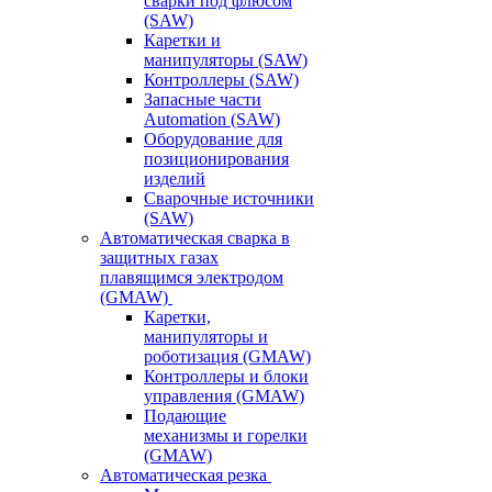
сварки под флюсом
(SAW)
Каретки и
манипуляторы (SAW)
Контроллеры (SAW)
Запасные части
Automation (SAW)
Оборудование для
позиционирования
изделий
Сварочные источники
(SAW)
Автоматическая сварка в
защитных газах
плавящимся электродом
(GMAW)
Каретки,
манипуляторы и
роботизация (GMAW)
Контроллеры и блоки
управления (GMAW)
Подающие
механизмы и горелки
(GMAW)
Автоматическая резка