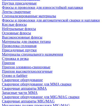
Прутки присадочные
Флюсы и проволоки для износостойкой наплавки
Ленты сварочные
Специализированные материалы
Флюсы и проволоки для автоматической сварки и наплавки
Кислые флюсы
Нейтральные флюсы
Основные флюсы
Высокоосновные флюсы
Материалы для сварки титана
Проволока сплошная
Присадочные прутки
Материалы специального назначения
Строжка и резка
Припои
Припои оловянно-свинцовые
Припои высокотехнологичные
Олово и баббит
Сварочное оборудование
Сварочное оборудование для MMA сварки
Сварочные аппараты MMA
Запасные части MMA
Сварочное оборудование для MIG/MAG сварки
Сварочные аппараты MIG/MAG
Механизмы подачи проволоки MIG/MAG