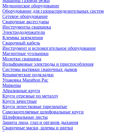
Машины газовой резки
Медицинское оборудование
Оборудование для газораспределительных систем
Сетевое оборудование
Сварочные аксессуары
Инструменты сварщика
Электрододержатели
Клеммы заземления
Сварочный кабель
Инструмент и вспомогательное оборудование
Магнитные угольники
Молотки сварщика
Вольфрамовые электроды и приспособления
Системы вытяжки сварочных дымов
Керамические подкладки
Упаковка Marathon Pac
Маркеры
Абразивные круги
Круги отрезные по металлу
Круги зачистные
Круги лепестковые тарельчатые
Самозацепляемые шлифовальные круги
Шлифовальные листы
Защита лица, глаз и органов дыхания
Сварочные маски, шлемы и щитки