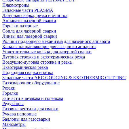
Плазмотроны
Запасные части PLASMA
Лазерная сварка, резка и очистка
Аппараты лазерной сварки
Горелки лазерные
Сопла для лазерной сварки
Линзы для лазерной сварки
Ролики подающего механизма для лазерного аппарата
Каналы направляющие для лазерного аппарата
Уплотнительные кольца для лазерной сварки
Дуговая строжка и экзотермическая резка
Воздушно-дуговая строжка и резка
Экзотермическая резка
Подводная сварка и резка
Запасные части ARC GOUGING & EXOTHERMIC CUTTING
Газосварочное оборудование
Резаки
Горелки
Запчасти к резакам и горелкам
Редукторы
Газовые вентили для сварки
Рукава напорные
Баллоны для газосварки
Манометры