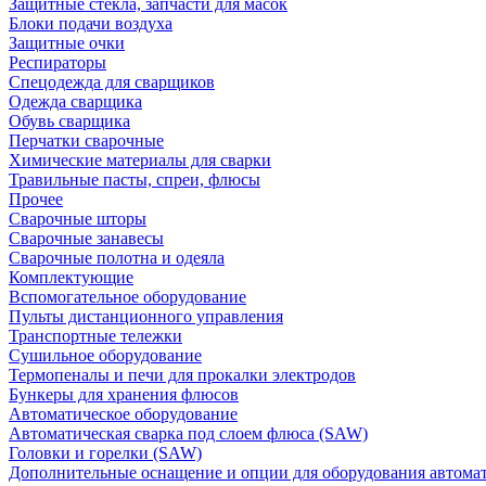
Защитные стекла, запчасти для масок
Блоки подачи воздуха
Защитные очки
Респираторы
Спецодежда для сварщиков
Одежда сварщика
Обувь сварщика
Перчатки сварочные
Химические материалы для сварки
Травильные пасты, спреи, флюсы
Прочее
Сварочные шторы
Сварочные занавесы
Сварочные полотна и одеяла
Комплектующие
Вспомогательное оборудование
Пульты дистанционного управления
Транспортные тележки
Сушильное оборудование
Термопеналы и печи для прокалки электродов
Бункеры для хранения флюсов
Автоматическое оборудование
Автоматическая сварка под слоем флюса (SAW)
Головки и горелки (SAW)
Дополнительные оснащение и опции для оборудования автома