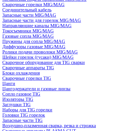
Сварочные горелки MIG/MAG
Соединительный кабель
Запасные части MIG/MAG
Запасные части для горелок MIG/MAG
Направляющие каналы MIG/MAG
Токосъемники MIG/MAG
Газовые сопла MIG/MAG
Пружины для сопла MIG/MAG
Диффузоры газовые MIG/MAG
Ролики подачи проволоки MIG/MAG
Шейки горелок (гусаки) MIG/MAG
Сварочное оборудование для TIG сварки
Сварочные аппараты TIG
Блоки охлаждения
Сварочные горелки TIG
Цанги
Цангодержатели и газовые линзы
Сопло газовое TIG
Изоляторы TIG
Заглушки TIG
Наборы для TIG горелки
Головки TIG горелок
Запасные части TIG
Воздушно-плазменная сварка, резка и строжка
Сварочные аппараты PLASMA CUT