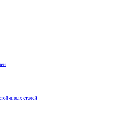
лей
стойчивых сталей