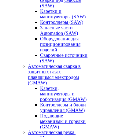
сварки под флюсом
(SAW)
Каретки и
манипуляторы (SAW)
Контроллеры (SAW)
Запасные части
Automation (SAW)
Оборудование для
позиционирования
изделий
Сварочные источники
(SAW)
Автоматическая сварка в
защитных газах
плавящимся электродом
(GMAW)
Каретки,
манипуляторы и
роботизация (GMAW)
Контроллеры и блоки
управления (GMAW)
Подающие
механизмы и горелки
(GMAW)
Автоматическая резка