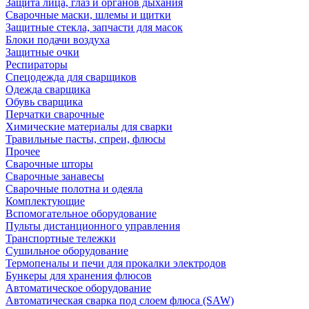
Защита лица, глаз и органов дыхания
Сварочные маски, шлемы и щитки
Защитные стекла, запчасти для масок
Блоки подачи воздуха
Защитные очки
Респираторы
Спецодежда для сварщиков
Одежда сварщика
Обувь сварщика
Перчатки сварочные
Химические материалы для сварки
Травильные пасты, спреи, флюсы
Прочее
Сварочные шторы
Сварочные занавесы
Сварочные полотна и одеяла
Комплектующие
Вспомогательное оборудование
Пульты дистанционного управления
Транспортные тележки
Сушильное оборудование
Термопеналы и печи для прокалки электродов
Бункеры для хранения флюсов
Автоматическое оборудование
Автоматическая сварка под слоем флюса (SAW)