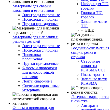
Наборы для TIG
Материалы для сварки
горелки
алюминия и его сплавов
Головки TIG
Электроды сварочные
горелок
Проволока сплошная
Запасные части
Прутки присадочные
TIG
+ ЕЩЕ
Материалы для наплавки и
ремонта деталей
Электроды сварочные
Воздушно-плазменная
Проволока сплошная
сварка, резка и
Проволока
строжка
порошковая
Сварочные
Прутки присадочные
аппараты
Флюсы и проволоки
PLASMA CUT
для износостойкой
Плазмотроны
наплавки
Запасные части
Ленты сварочные
PLASMA
Специализированные
материалы
Лазерная сварка, резка
и очистка
Аппараты
Флюсы и проволоки для
лазерной сварки