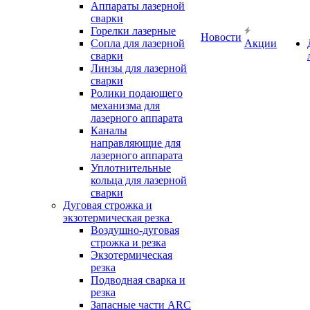
Аппараты лазерной
сварки
Горелки лазерные
Новости
Сопла для лазерной
Акции
сварки
Линзы для лазерной
сварки
Ролики подающего
механизма для
лазерного аппарата
Каналы
направляющие для
лазерного аппарата
Уплотнительные
кольца для лазерной
сварки
Дуговая строжка и
экзотермическая резка
Воздушно-дуговая
строжка и резка
Экзотермическая
резка
Подводная сварка и
резка
Запасные части ARC