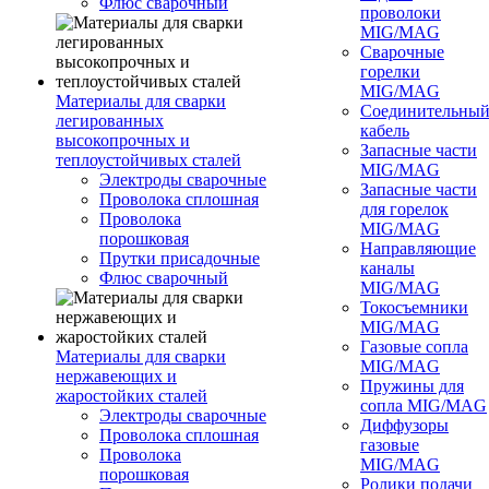
Флюс сварочный
проволоки
MIG/MAG
Сварочные
горелки
MIG/MAG
Материалы для сварки
Соединительны
легированных
кабель
высокопрочных и
Запасные части
теплоустойчивых сталей
MIG/MAG
Электроды сварочные
Запасные части
Проволока сплошная
для горелок
Проволока
MIG/MAG
порошковая
Направляющие
Прутки присадочные
каналы
Флюс сварочный
MIG/MAG
Токосъемники
MIG/MAG
Газовые сопла
Материалы для сварки
MIG/MAG
нержавеющих и
Пружины для
жаростойких сталей
сопла MIG/MAG
Электроды сварочные
Диффузоры
Проволока сплошная
газовые
Проволока
MIG/MAG
порошковая
Ролики подачи