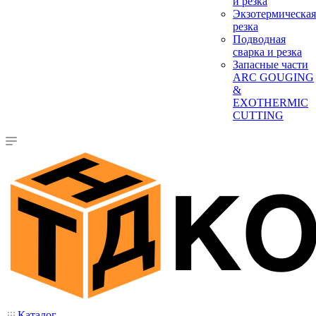
и резка
Экзотермическая
резка
Подводная
сварка и резка
Запасные части
ARC GOUGING
&
EXOTHERMIC
CUTTING
Каталог