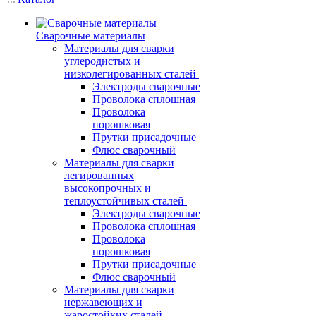
Сварочные материалы
Материалы для сварки
углеродистых и
низколегированных сталей
Электроды сварочные
Проволока сплошная
Проволока
порошковая
Прутки присадочные
Флюс сварочный
Материалы для сварки
легированных
высокопрочных и
теплоустойчивых сталей
Электроды сварочные
Проволока сплошная
Проволока
порошковая
Прутки присадочные
Флюс сварочный
Материалы для сварки
нержавеющих и
жаростойких сталей