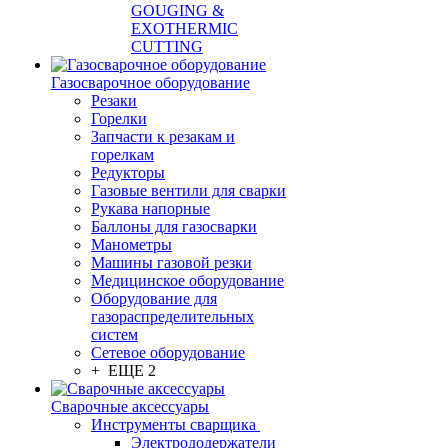
GOUGING &
EXOTHERMIC
CUTTING
Газосварочное оборудование
Резаки
Горелки
Запчасти к резакам и
горелкам
Редукторы
Газовые вентили для сварки
Рукава напорные
Баллоны для газосварки
Манометры
Машины газовой резки
Медицинское оборудование
Оборудование для
газораспределительных
систем
Сетевое оборудование
+ ЕЩЕ 2
Сварочные аксессуары
Инструменты сварщика
Электрододержатели