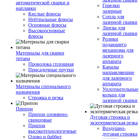
автоматической сварки и
Горелки
наплавки
лазерные
Кислые флюсы
Сопла для
Нейтральные флюсы
лазерной сварки
Основные флюсы
Линзы для
Высокоосновные
лазерной сварки
флюсы
Ролики
подающего
механизма для
Материалы для сварки
лазерного
титана
аппарата
Проволока сплошная
Каналы
Присадочные прутки
направляющие
для лазерного
аппарата
Материалы специального
Уплотнительные
назначения
кольца для
Строжка и резка
лазерной сварки
Припои
Припои оловянно-
Дуговая строжка и
свинцовые
экзотермическая резка
Припои
Воздушно-
высокотехнологичные
дуговая строжка
Олово и баббит