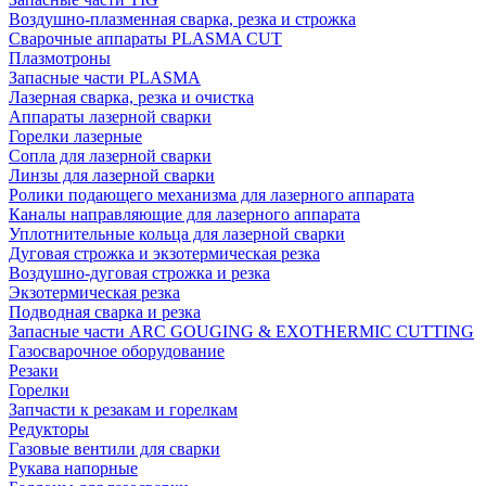
Воздушно-плазменная сварка, резка и строжка
Сварочные аппараты PLASMA CUT
Плазмотроны
Запасные части PLASMA
Лазерная сварка, резка и очистка
Аппараты лазерной сварки
Горелки лазерные
Сопла для лазерной сварки
Линзы для лазерной сварки
Ролики подающего механизма для лазерного аппарата
Каналы направляющие для лазерного аппарата
Уплотнительные кольца для лазерной сварки
Дуговая строжка и экзотермическая резка
Воздушно-дуговая строжка и резка
Экзотермическая резка
Подводная сварка и резка
Запасные части ARC GOUGING & EXOTHERMIC CUTTING
Газосварочное оборудование
Резаки
Горелки
Запчасти к резакам и горелкам
Редукторы
Газовые вентили для сварки
Рукава напорные