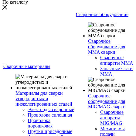
По каталогу
Сварочное оборудование
Сварочное
оборудование для
MMA сварки
Сварочные
аппараты MMA
Сварочные материалы
Запасные части
MMA
Материалы для сварки
Сварочное
углеродистых и
оборудование для
низколегированных сталей
MIG/MAG сварки
Электроды сварочные
Сварочные
Проволока сплошная
аппараты
Проволока
MIG/MAG
порошковая
Механизмы
Прутки присадочные
подачи