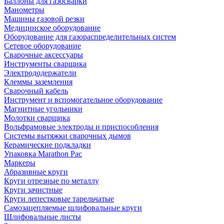
Баллоны для газосварки
Манометры
Машины газовой резки
Медицинское оборудование
Оборудование для газораспределительных систем
Сетевое оборудование
Сварочные аксессуары
Инструменты сварщика
Электрододержатели
Клеммы заземления
Сварочный кабель
Инструмент и вспомогательное оборудование
Магнитные угольники
Молотки сварщика
Вольфрамовые электроды и приспособления
Системы вытяжки сварочных дымов
Керамические подкладки
Упаковка Marathon Pac
Маркеры
Абразивные круги
Круги отрезные по металлу
Круги зачистные
Круги лепестковые тарельчатые
Самозацепляемые шлифовальные круги
Шлифовальные листы