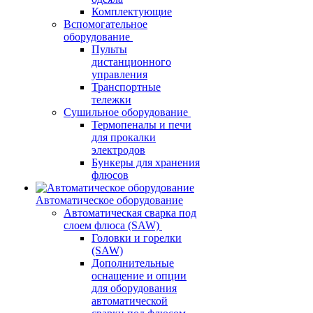
Комплектующие
Вспомогательное
оборудование
Пульты
дистанционного
управления
Транспортные
тележки
Сушильное оборудование
Термопеналы и печи
для прокалки
электродов
Бункеры для хранения
флюсов
Автоматическое оборудование
Автоматическая сварка под
слоем флюса (SAW)
Головки и горелки
(SAW)
Дополнительные
оснащение и опции
для оборудования
автоматической