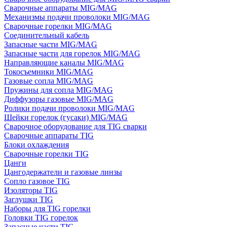
Сварочные аппараты MIG/MAG
Механизмы подачи проволоки MIG/MAG
Сварочные горелки MIG/MAG
Соединительный кабель
Запасные части MIG/MAG
Запасные части для горелок MIG/MAG
Направляющие каналы MIG/MAG
Токосъемники MIG/MAG
Газовые сопла MIG/MAG
Пружины для сопла MIG/MAG
Диффузоры газовые MIG/MAG
Ролики подачи проволоки MIG/MAG
Шейки горелок (гусаки) MIG/MAG
Сварочное оборудование для TIG сварки
Сварочные аппараты TIG
Блоки охлаждения
Сварочные горелки TIG
Цанги
Цангодержатели и газовые линзы
Сопло газовое TIG
Изоляторы TIG
Заглушки TIG
Наборы для TIG горелки
Головки TIG горелок
Запасные части TIG