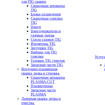
для TIG сварки
Сварочные аппараты
TIG
Блоки охлаждения
Сварочные горелки
TIG
Цанги
Цангодержатели и
газовые линзы
Сопло газовое TIG
Изоляторы TIG
Заглушки TIG
Наборы для TIG
горелки
Услуг
Головки TIG горелок
Запасные части TIG
Воздушно-плазменная
сварка, резка и строжка
Сварочные аппараты
PLASMA CUT
Плазмотроны
Запасные части
PLASMA
Лазерная сварка, резка и
очистка