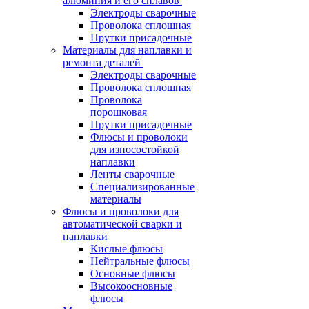
алюминия и его сплавов
Электроды сварочные
Проволока сплошная
Прутки присадочные
Материалы для наплавки и
ремонта деталей
Электроды сварочные
Проволока сплошная
Проволока
порошковая
Прутки присадочные
Флюсы и проволоки
для износостойкой
наплавки
Ленты сварочные
Специализированные
материалы
Флюсы и проволоки для
автоматической сварки и
наплавки
Кислые флюсы
Нейтральные флюсы
Основные флюсы
Высокоосновные
флюсы