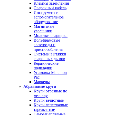
Клеммы заземления
Сварочный кабель
Инструмент и
вспомогательное
оборудование
Магнитные
угольники
Молотки сварщика
Вольфрамовые
электроды и
приспособления
Системы вытяжки
сварочных дымов
Керамические
подкладки
Упаковка Marathon
Pac
Маркеры
Абразивные круги
Круги отрезные по
металлу
Круги зачистные
Круги лепестковые
тарельчатые
Самозацепляемые