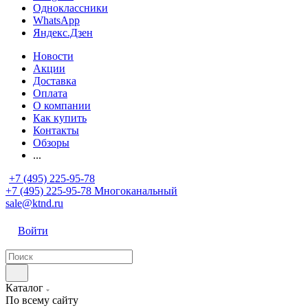
Одноклассники
WhatsApp
Яндекс.Дзен
Новости
Акции
Доставка
Оплата
О компании
Как купить
Контакты
Обзоры
...
+7 (495) 225-95-78
+7 (495) 225-95-78
Многоканальный
sale@ktnd.ru
Войти
Каталог
По всему сайту