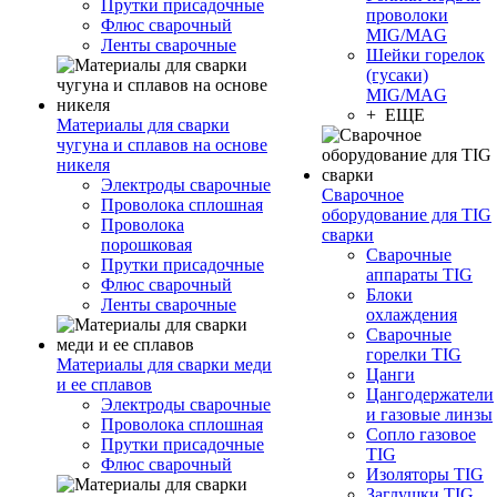
Прутки присадочные
проволоки
Флюс сварочный
MIG/MAG
Ленты сварочные
Шейки горелок
(гусаки)
MIG/MAG
+ ЕЩЕ
Материалы для сварки
чугуна и сплавов на основе
никеля
Электроды сварочные
Сварочное
Проволока сплошная
оборудование для TIG
Проволока
сварки
порошковая
Сварочные
Прутки присадочные
аппараты TIG
Флюс сварочный
Блоки
Ленты сварочные
охлаждения
Сварочные
горелки TIG
Материалы для сварки меди
Цанги
и ее сплавов
Цангодержатели
Электроды сварочные
и газовые линзы
Проволока сплошная
Сопло газовое
Прутки присадочные
TIG
Флюс сварочный
Изоляторы TIG
Заглушки TIG