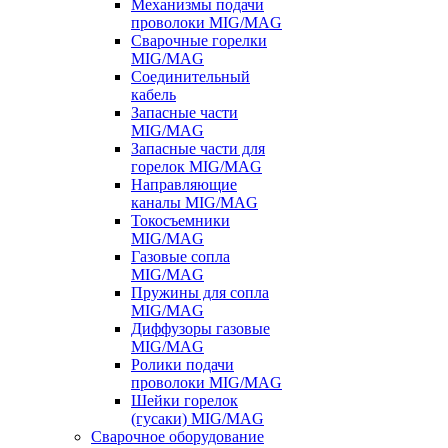
Механизмы подачи
проволоки MIG/MAG
Сварочные горелки
MIG/MAG
Соединительный
кабель
Запасные части
MIG/MAG
Запасные части для
горелок MIG/MAG
Направляющие
каналы MIG/MAG
Токосъемники
MIG/MAG
Газовые сопла
MIG/MAG
Пружины для сопла
MIG/MAG
Диффузоры газовые
MIG/MAG
Ролики подачи
проволоки MIG/MAG
Шейки горелок
(гусаки) MIG/MAG
Сварочное оборудование