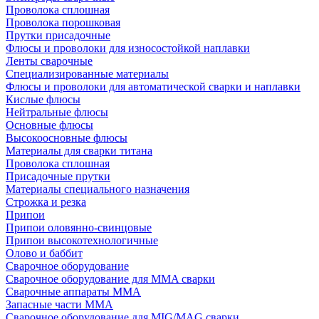
Проволока сплошная
Проволока порошковая
Прутки присадочные
Флюсы и проволоки для износостойкой наплавки
Ленты сварочные
Специализированные материалы
Флюсы и проволоки для автоматической сварки и наплавки
Кислые флюсы
Нейтральные флюсы
Основные флюсы
Высокоосновные флюсы
Материалы для сварки титана
Проволока сплошная
Присадочные прутки
Материалы специального назначения
Строжка и резка
Припои
Припои оловянно-свинцовые
Припои высокотехнологичные
Олово и баббит
Сварочное оборудование
Сварочное оборудование для MMA сварки
Сварочные аппараты MMA
Запасные части MMA
Сварочное оборудование для MIG/MAG сварки