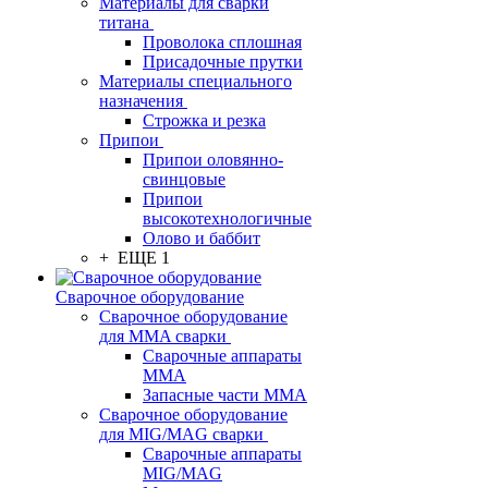
Материалы для сварки
титана
Проволока сплошная
Присадочные прутки
Материалы специального
назначения
Строжка и резка
Припои
Припои оловянно-
свинцовые
Припои
высокотехнологичные
Олово и баббит
+ ЕЩЕ 1
Сварочное оборудование
Сварочное оборудование
для MMA сварки
Сварочные аппараты
MMA
Запасные части MMA
Сварочное оборудование
для MIG/MAG сварки
Сварочные аппараты
MIG/MAG