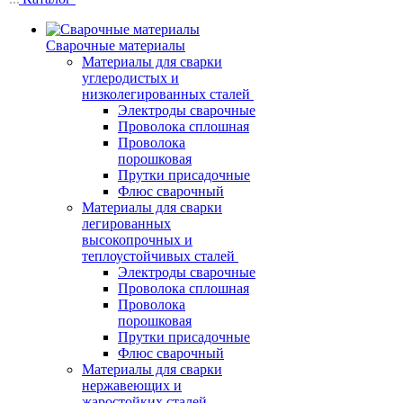
Сварочные материалы
Материалы для сварки
углеродистых и
низколегированных сталей
Электроды сварочные
Проволока сплошная
Проволока
порошковая
Прутки присадочные
Флюс сварочный
Материалы для сварки
легированных
высокопрочных и
теплоустойчивых сталей
Электроды сварочные
Проволока сплошная
Проволока
порошковая
Прутки присадочные
Флюс сварочный
Материалы для сварки
нержавеющих и
жаростойких сталей