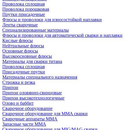
Проволока сплошная
Проволока порошковая
Прутки присадочные
Флюсы и проволоки для износостойкой наплавки
Ленты сварочные
Специализированные материалы
Флюсы и проволоки для автоматической сварки и наплавки
Кислые флюсы
Нейтральные флюсы
Основные флюсы
Высокоосновные флюсы
Материалы для сварки титана
Проволока сплошная
Присадочные прутки
Материалы специального назначения
Строжка и резка
Припои
Припои оловянно-свинцовые
Припои высокотехнологичные
Олово и баббит
Сварочное оборудование
Сварочное оборудование для MMA сварки
Сварочные аппараты MMA
Запасные части MMA
Сварочное оборудование для MIG/MAG сварки