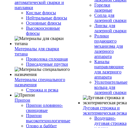
автоматической сварки и
Горелки
наплавки
лазерные
Кислые флюсы
Сопла для
Нейтральные флюсы
лазерной сварки
Основные флюсы
Линзы для
Высокоосновные
лазерной сварки
флюсы
Ролики
подающего
механизма для
Материалы для сварки
лазерного
титана
аппарата
Проволока сплошная
Каналы
Присадочные прутки
направляющие
для лазерного
аппарата
Материалы специального
Уплотнительные
назначения
кольца для
Строжка и резка
лазерной сварки
Припои
Припои оловянно-
Дуговая строжка и
свинцовые
экзотермическая резка
Припои
Воздушно-
высокотехнологичные
дуговая строжка
Олово и баббит