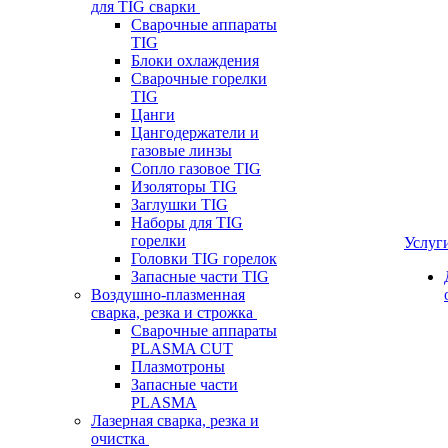
для TIG сварки
Сварочные аппараты
TIG
Блоки охлаждения
Сварочные горелки
TIG
Цанги
Цангодержатели и
газовые линзы
Сопло газовое TIG
Изоляторы TIG
Заглушки TIG
Наборы для TIG
горелки
Услуг
Головки TIG горелок
Запасные части TIG
Воздушно-плазменная
сварка, резка и строжка
Сварочные аппараты
PLASMA CUT
Плазмотроны
Запасные части
PLASMA
Лазерная сварка, резка и
очистка