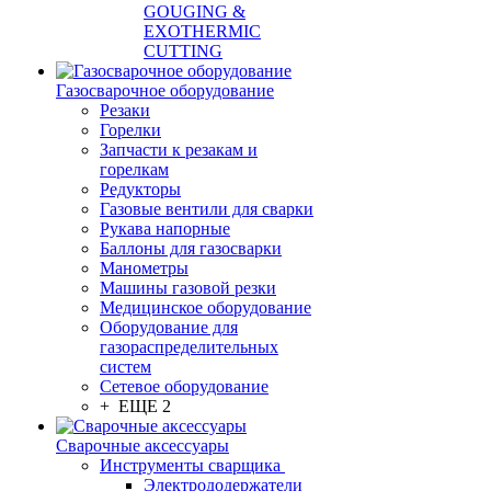
GOUGING &
EXOTHERMIC
CUTTING
Газосварочное оборудование
Резаки
Горелки
Запчасти к резакам и
горелкам
Редукторы
Газовые вентили для сварки
Рукава напорные
Баллоны для газосварки
Манометры
Машины газовой резки
Медицинское оборудование
Оборудование для
газораспределительных
систем
Сетевое оборудование
+ ЕЩЕ 2
Сварочные аксессуары
Инструменты сварщика
Электрододержатели