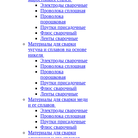
Электроды сварочные
Проволока сплошная
Проволока
порошковая
Прутки присадочные
Флюс сварочный
Ленты сварочные
Материалы для сварки
чугуна и сплавов на основе
никеля
Электроды сварочные
Проволока сплошная
Проволока
порошковая
Прутки присадочные
Флюс сварочный
Ленты сварочные
Материалы для сварки меди
и ее сплавов
Электроды сварочные
Проволока сплошная
Прутки присадочные
Флюс сварочный
Материалы для сварки