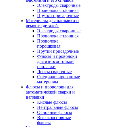
алюминия и его сплавов
Электроды сварочные
Проволока сплошная
Прутки присадочные
Материалы для наплавки и
ремонта деталей
Электроды сварочные
Проволока сплошная
Проволока
порошковая
Прутки присадочные
Флюсы и проволоки
для износостойкой
наплавки
Ленты сварочные
Специализированные
материалы
Флюсы и проволоки для
автоматической сварки и
наплавки
Кислые флюсы
Нейтральные флюсы
Основные флюсы
Высокоосновные
флюсы