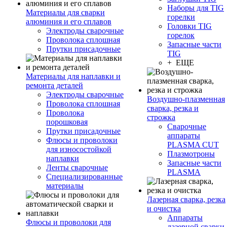
Наборы для TIG
Материалы для сварки
горелки
алюминия и его сплавов
Головки TIG
Электроды сварочные
горелок
Проволока сплошная
Запасные части
Прутки присадочные
TIG
+ ЕЩЕ
Материалы для наплавки и
ремонта деталей
Электроды сварочные
Воздушно-плазменная
Проволока сплошная
сварка, резка и
Проволока
строжка
порошковая
Сварочные
Прутки присадочные
аппараты
Флюсы и проволоки
PLASMA CUT
для износостойкой
Плазмотроны
наплавки
Запасные части
Ленты сварочные
PLASMA
Специализированные
материалы
Лазерная сварка, резка
и очистка
Аппараты
Флюсы и проволоки для
лазерной сварки