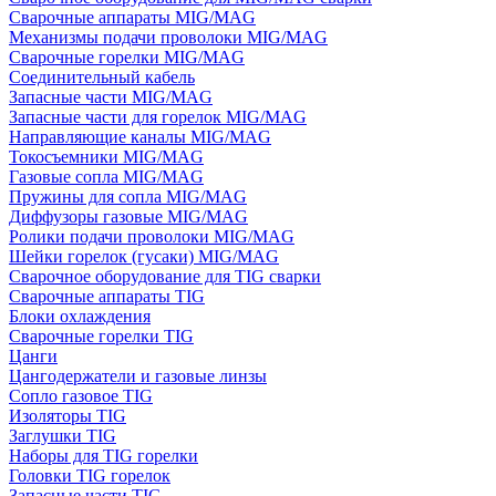
Сварочные аппараты MIG/MAG
Механизмы подачи проволоки MIG/MAG
Сварочные горелки MIG/MAG
Соединительный кабель
Запасные части MIG/MAG
Запасные части для горелок MIG/MAG
Направляющие каналы MIG/MAG
Токосъемники MIG/MAG
Газовые сопла MIG/MAG
Пружины для сопла MIG/MAG
Диффузоры газовые MIG/MAG
Ролики подачи проволоки MIG/MAG
Шейки горелок (гусаки) MIG/MAG
Сварочное оборудование для TIG сварки
Сварочные аппараты TIG
Блоки охлаждения
Сварочные горелки TIG
Цанги
Цангодержатели и газовые линзы
Сопло газовое TIG
Изоляторы TIG
Заглушки TIG
Наборы для TIG горелки
Головки TIG горелок
Запасные части TIG