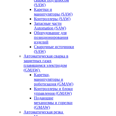
сварки под флюсом
(SAW)
Каретки и
манипуляторы (SAW)
Контроллеры (SAW)
Запасные части
Automation (SAW)
Оборудование для
позиционирования
изделий
Сварочные источники
(SAW)
Автоматическая сварка в
защитных газах
плавящимся электродом
(GMAW)
Каретки,
манипуляторы и
роботизация (GMAW)
Контроллеры и блоки
управления (GMAW)
Подающие
механизмы и горелки
(GMAW)
Автоматическая резка