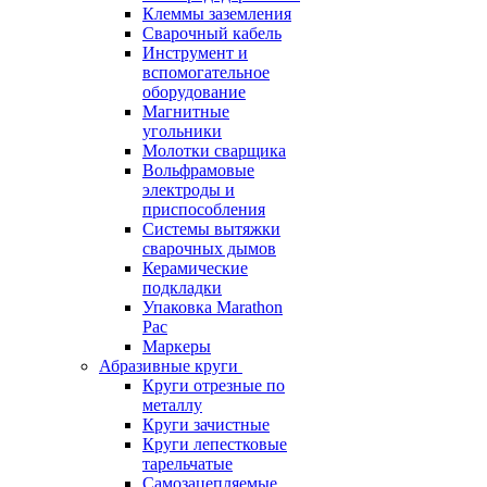
Клеммы заземления
Сварочный кабель
Инструмент и
вспомогательное
оборудование
Магнитные
угольники
Молотки сварщика
Вольфрамовые
электроды и
приспособления
Системы вытяжки
сварочных дымов
Керамические
подкладки
Упаковка Marathon
Pac
Маркеры
Абразивные круги
Круги отрезные по
металлу
Круги зачистные
Круги лепестковые
тарельчатые
Самозацепляемые