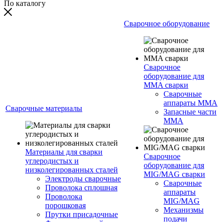
По каталогу
Сварочное оборудование
Сварочное
оборудование для
MMA сварки
Сварочные
аппараты MMA
Сварочные материалы
Запасные части
MMA
Материалы для сварки
Сварочное
углеродистых и
оборудование для
низколегированных сталей
MIG/MAG сварки
Электроды сварочные
Сварочные
Проволока сплошная
аппараты
Проволока
MIG/MAG
порошковая
Механизмы
Прутки присадочные
подачи