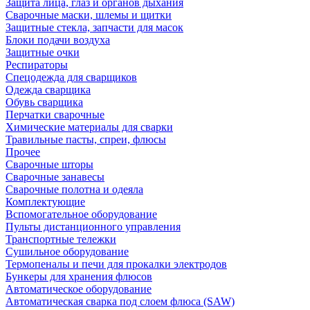
Защита лица, глаз и органов дыхания
Сварочные маски, шлемы и щитки
Защитные стекла, запчасти для масок
Блоки подачи воздуха
Защитные очки
Респираторы
Спецодежда для сварщиков
Одежда сварщика
Обувь сварщика
Перчатки сварочные
Химические материалы для сварки
Травильные пасты, спреи, флюсы
Прочее
Сварочные шторы
Сварочные занавесы
Сварочные полотна и одеяла
Комплектующие
Вспомогательное оборудование
Пульты дистанционного управления
Транспортные тележки
Сушильное оборудование
Термопеналы и печи для прокалки электродов
Бункеры для хранения флюсов
Автоматическое оборудование
Автоматическая сварка под слоем флюса (SAW)