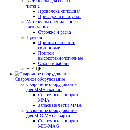
Материалы для сварки
титана
Проволока сплошная
Присадочные прутки
Материалы специального
назначения
Строжка и резка
Припои
Припои оловянно-
свинцовые
Припои
высокотехнологичные
Олово и баббит
+ ЕЩЕ 1
Сварочное оборудование
Сварочное оборудование
для MMA сварки
Сварочные аппараты
MMA
Запасные части MMA
Сварочное оборудование
для MIG/MAG сварки
Сварочные аппараты
MIG/MAG