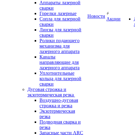
Аппараты лазерной
сварки
Горелки лазерные
Новости
Сопла для лазерной
Акции
сварки
Линзы для лазерной
сварки
Ролики подающего
механизма для
лазерного аппарата
Каналы
направляющие для
лазерного аппарата
Уплотнительные
кольца для лазерной
сварки
Дуговая строжка и
экзотермическая резка
Воздушно-дуговая
строжка и резка
Экзотермическая
резка
Подводная сварка и
резка
Запасные части ARC