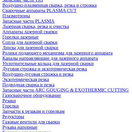
Воздушно-плазменная сварка, резка и строжка
Сварочные аппараты PLASMA CUT
Плазмотроны
Запасные части PLASMA
Лазерная сварка, резка и очистка
Аппараты лазерной сварки
Горелки лазерные
Сопла для лазерной сварки
Линзы для лазерной сварки
Ролики подающего механизма для лазерного аппарата
Каналы направляющие для лазерного аппарата
Уплотнительные кольца для лазерной сварки
Дуговая строжка и экзотермическая резка
Воздушно-дуговая строжка и резка
Экзотермическая резка
Подводная сварка и резка
Запасные части ARC GOUGING & EXOTHERMIC CUTTING
Газосварочное оборудование
Резаки
Горелки
Запчасти к резакам и горелкам
Редукторы
Газовые вентили для сварки
Рукава напорные