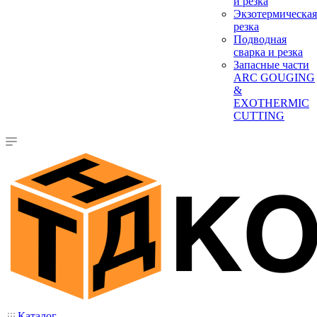
и резка
Экзотермическая
резка
Подводная
сварка и резка
Запасные части
ARC GOUGING
&
EXOTHERMIC
CUTTING
Каталог