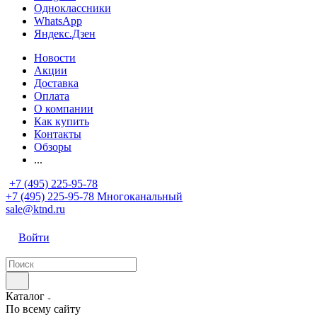
Одноклассники
WhatsApp
Яндекс.Дзен
Новости
Акции
Доставка
Оплата
О компании
Как купить
Контакты
Обзоры
...
+7 (495) 225-95-78
+7 (495) 225-95-78
Многоканальный
sale@ktnd.ru
Войти
Каталог
По всему сайту