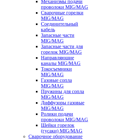
Механизмы подачи
проволоки MIG/MAG
Сварочные горелки
MIG/MAG
Соединительный
кабель
Запасные части
MIG/MAG
Запасные части для
горелок MIG/MAG
Направляющие
каналы MIG/MAG
Токосъемники
MIG/MAG
Газовые сопла
MIG/MAG
Пружины для сопла
MIG/MAG
Диффузоры газовые
MIG/MAG
Ролики подачи
проволоки MIG/MAG
Шейки горелок
(гусаки) MIG/MAG
Сварочное оборудование