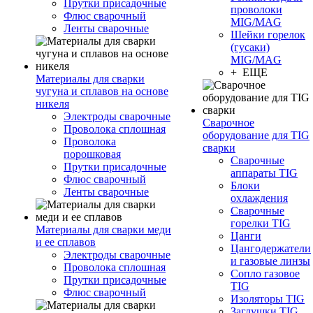
Прутки присадочные
проволоки
Флюс сварочный
MIG/MAG
Ленты сварочные
Шейки горелок
(гусаки)
MIG/MAG
+ ЕЩЕ
Материалы для сварки
чугуна и сплавов на основе
никеля
Электроды сварочные
Сварочное
Проволока сплошная
оборудование для TIG
Проволока
сварки
порошковая
Сварочные
Прутки присадочные
аппараты TIG
Флюс сварочный
Блоки
Ленты сварочные
охлаждения
Сварочные
горелки TIG
Материалы для сварки меди
Цанги
и ее сплавов
Цангодержатели
Электроды сварочные
и газовые линзы
Проволока сплошная
Сопло газовое
Прутки присадочные
TIG
Флюс сварочный
Изоляторы TIG
Заглушки TIG