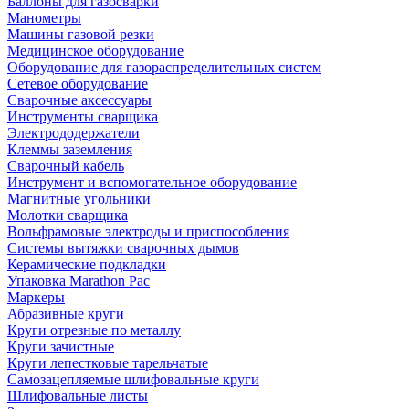
Баллоны для газосварки
Манометры
Машины газовой резки
Медицинское оборудование
Оборудование для газораспределительных систем
Сетевое оборудование
Сварочные аксессуары
Инструменты сварщика
Электрододержатели
Клеммы заземления
Сварочный кабель
Инструмент и вспомогательное оборудование
Магнитные угольники
Молотки сварщика
Вольфрамовые электроды и приспособления
Системы вытяжки сварочных дымов
Керамические подкладки
Упаковка Marathon Pac
Маркеры
Абразивные круги
Круги отрезные по металлу
Круги зачистные
Круги лепестковые тарельчатые
Самозацепляемые шлифовальные круги
Шлифовальные листы