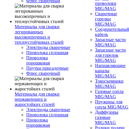
Флюс сварочный
проволоки
MIG/MAG
Сварочные
горелки
MIG/MAG
Материалы для сварки
Соединительны
легированных
кабель
высокопрочных и
Запасные части
теплоустойчивых сталей
MIG/MAG
Электроды сварочные
Запасные части
Проволока сплошная
для горелок
Проволока
MIG/MAG
порошковая
Направляющие
Прутки присадочные
каналы
Флюс сварочный
MIG/MAG
Токосъемники
MIG/MAG
Газовые сопла
Материалы для сварки
MIG/MAG
нержавеющих и
Пружины для
жаростойких сталей
сопла MIG/MAG
Электроды сварочные
Диффузоры
Проволока сплошная
газовые
Проволока
MIG/MAG
порошковая
Ролики подачи