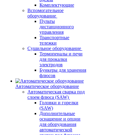
Комплектующие
Вспомогательное
оборудование
Пульты
дистанционного
управления
Транспортные
тележки
Сушильное оборудование
Термопеналы и печи
для прокалки
электродов
Бункеры для хранения
флюсов
Автоматическое оборудование
Автоматическая сварка под
слоем флюса (SAW)
Головки и горелки
(SAW)
Дополнительные
оснащение и опции
для оборудования
автоматической