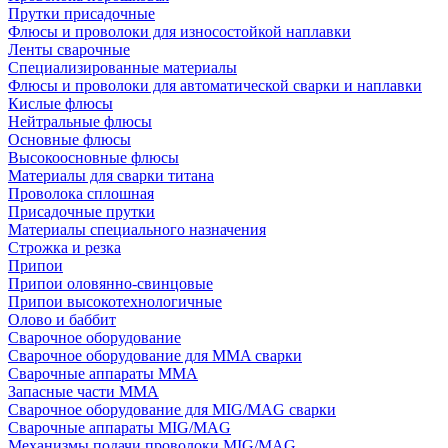
Прутки присадочные
Флюсы и проволоки для износостойкой наплавки
Ленты сварочные
Специализированные материалы
Флюсы и проволоки для автоматической сварки и наплавки
Кислые флюсы
Нейтральные флюсы
Основные флюсы
Высокоосновные флюсы
Материалы для сварки титана
Проволока сплошная
Присадочные прутки
Материалы специального назначения
Строжка и резка
Припои
Припои оловянно-свинцовые
Припои высокотехнологичные
Олово и баббит
Сварочное оборудование
Сварочное оборудование для MMA сварки
Сварочные аппараты MMA
Запасные части MMA
Сварочное оборудование для MIG/MAG сварки
Сварочные аппараты MIG/MAG
Механизмы подачи проволоки MIG/MAG