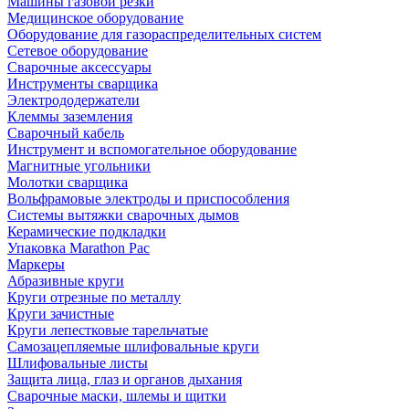
Машины газовой резки
Медицинское оборудование
Оборудование для газораспределительных систем
Сетевое оборудование
Сварочные аксессуары
Инструменты сварщика
Электрододержатели
Клеммы заземления
Сварочный кабель
Инструмент и вспомогательное оборудование
Магнитные угольники
Молотки сварщика
Вольфрамовые электроды и приспособления
Системы вытяжки сварочных дымов
Керамические подкладки
Упаковка Marathon Pac
Маркеры
Абразивные круги
Круги отрезные по металлу
Круги зачистные
Круги лепестковые тарельчатые
Самозацепляемые шлифовальные круги
Шлифовальные листы
Защита лица, глаз и органов дыхания
Сварочные маски, шлемы и щитки