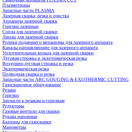
Плазмотроны
Запасные части PLASMA
Лазерная сварка, резка и очистка
Аппараты лазерной сварки
Горелки лазерные
Сопла для лазерной сварки
Линзы для лазерной сварки
Ролики подающего механизма для лазерного аппарата
Каналы направляющие для лазерного аппарата
Уплотнительные кольца для лазерной сварки
Дуговая строжка и экзотермическая резка
Воздушно-дуговая строжка и резка
Экзотермическая резка
Подводная сварка и резка
Запасные части ARC GOUGING & EXOTHERMIC CUTTING
Газосварочное оборудование
Резаки
Горелки
Запчасти к резакам и горелкам
Редукторы
Газовые вентили для сварки
Рукава напорные
Баллоны для газосварки
Манометры