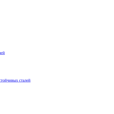
лей
стойчивых сталей