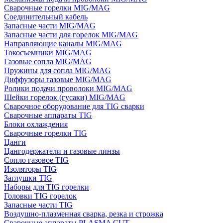
Сварочные горелки MIG/MAG
Соединительный кабель
Запасные части MIG/MAG
Запасные части для горелок MIG/MAG
Направляющие каналы MIG/MAG
Токосъемники MIG/MAG
Газовые сопла MIG/MAG
Пружины для сопла MIG/MAG
Диффузоры газовые MIG/MAG
Ролики подачи проволоки MIG/MAG
Шейки горелок (гусаки) MIG/MAG
Сварочное оборудование для TIG сварки
Сварочные аппараты TIG
Блоки охлаждения
Сварочные горелки TIG
Цанги
Цангодержатели и газовые линзы
Сопло газовое TIG
Изоляторы TIG
Заглушки TIG
Наборы для TIG горелки
Головки TIG горелок
Запасные части TIG
Воздушно-плазменная сварка, резка и строжка
Сварочные аппараты PLASMA CUT