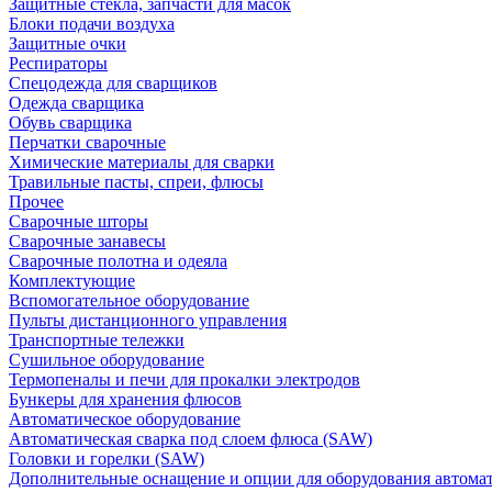
Защитные стекла, запчасти для масок
Блоки подачи воздуха
Защитные очки
Респираторы
Спецодежда для сварщиков
Одежда сварщика
Обувь сварщика
Перчатки сварочные
Химические материалы для сварки
Травильные пасты, спреи, флюсы
Прочее
Сварочные шторы
Сварочные занавесы
Сварочные полотна и одеяла
Комплектующие
Вспомогательное оборудование
Пульты дистанционного управления
Транспортные тележки
Сушильное оборудование
Термопеналы и печи для прокалки электродов
Бункеры для хранения флюсов
Автоматическое оборудование
Автоматическая сварка под слоем флюса (SAW)
Головки и горелки (SAW)
Дополнительные оснащение и опции для оборудования автома