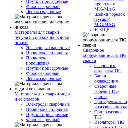
Прутки присадочные
проволоки
Флюс сварочный
MIG/MAG
Ленты сварочные
Шейки горелок
(гусаки)
MIG/MAG
+ ЕЩЕ
Материалы для сварки
чугуна и сплавов на основе
никеля
Электроды сварочные
Сварочное
Проволока сплошная
оборудование для TIG
Проволока
сварки
порошковая
Сварочные
Прутки присадочные
аппараты TIG
Флюс сварочный
Блоки
Ленты сварочные
охлаждения
Сварочные
горелки TIG
Материалы для сварки меди
Цанги
и ее сплавов
Цангодержатели
Электроды сварочные
и газовые линзы
Проволока сплошная
Сопло газовое
Прутки присадочные
TIG
Флюс сварочный
Изоляторы TIG
Заглушки TIG