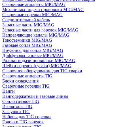
Сварочные аппараты MIG/MAG
Механизмы подачи проволоки MIG/MAG
Сварочные горелки MIG/MAG
Соединительный кабель
Запасные части MIG/MAG
Запасные части для горелок MIG/MAG
Направляющие каналы MIG/MAG
Токосъемники MIG/MAG
Газовые сопла MIG/MAG
Пружины для сопла MIG/MAG
Диффузоры газовые MIG/MAG
Ролики подачи проволоки MIG/MAG
Шейки горелок (гусаки) MIG/MAG
Сварочное оборудование для TIG сварки
Сварочные аппараты TIG
Блоки охлаждения
Сварочные горелки TIG
Цанги
Цангодержатели и газовые линзы
Сопло газовое TIG
Изоляторы TIG
Заглушки TIG
Наборы для TIG горелки
Головки TIG горелок
Запасные части TIG