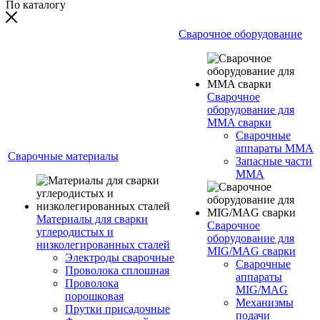
По каталогу
Сварочное оборудование
Сварочное
оборудование для
MMA сварки
Сварочные
аппараты MMA
Сварочные материалы
Запасные части
MMA
Материалы для сварки
Сварочное
углеродистых и
оборудование для
низколегированных сталей
MIG/MAG сварки
Электроды сварочные
Сварочные
Проволока сплошная
аппараты
Проволока
MIG/MAG
порошковая
Механизмы
Прутки присадочные
подачи