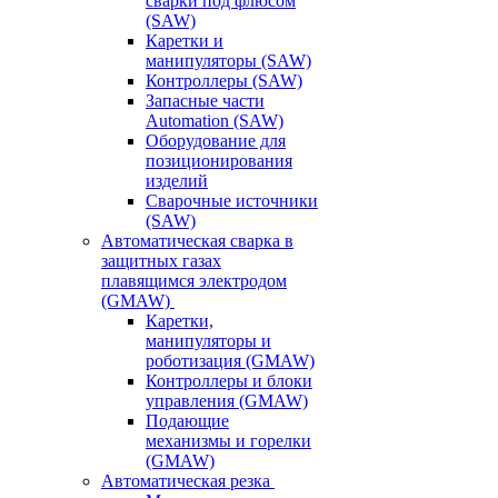
сварки под флюсом
(SAW)
Каретки и
манипуляторы (SAW)
Контроллеры (SAW)
Запасные части
Automation (SAW)
Оборудование для
позиционирования
изделий
Сварочные источники
(SAW)
Автоматическая сварка в
защитных газах
плавящимся электродом
(GMAW)
Каретки,
манипуляторы и
роботизация (GMAW)
Контроллеры и блоки
управления (GMAW)
Подающие
механизмы и горелки
(GMAW)
Автоматическая резка