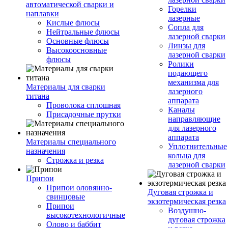
автоматической сварки и
Горелки
наплавки
лазерные
Кислые флюсы
Сопла для
Нейтральные флюсы
лазерной сварки
Основные флюсы
Линзы для
Высокоосновные
лазерной сварки
флюсы
Ролики
подающего
механизма для
Материалы для сварки
лазерного
титана
аппарата
Проволока сплошная
Каналы
Присадочные прутки
направляющие
для лазерного
аппарата
Материалы специального
Уплотнительные
назначения
кольца для
Строжка и резка
лазерной сварки
Припои
Припои оловянно-
Дуговая строжка и
свинцовые
экзотермическая резка
Припои
Воздушно-
высокотехнологичные
дуговая строжка
Олово и баббит