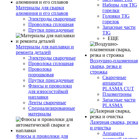
Наборы для TIG
Материалы для сварки
горелки
алюминия и его сплавов
Головки TIG
Электроды сварочные
горелок
Проволока сплошная
Запасные части
Прутки присадочные
TIG
+ ЕЩЕ
Материалы для наплавки и
ремонта деталей
Электроды сварочные
Воздушно-плазменная
Проволока сплошная
сварка, резка и
Проволока
строжка
порошковая
Сварочные
Прутки присадочные
аппараты
Флюсы и проволоки
PLASMA CUT
для износостойкой
Плазмотроны
наплавки
Запасные части
Ленты сварочные
PLASMA
Специализированные
материалы
Лазерная сварка, резка
и очистка
Аппараты
Флюсы и проволоки для
лазерной сварки