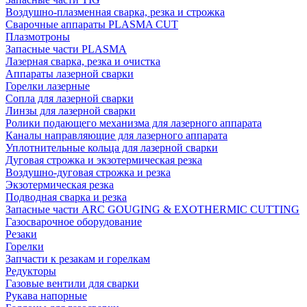
Воздушно-плазменная сварка, резка и строжка
Сварочные аппараты PLASMA CUT
Плазмотроны
Запасные части PLASMA
Лазерная сварка, резка и очистка
Аппараты лазерной сварки
Горелки лазерные
Сопла для лазерной сварки
Линзы для лазерной сварки
Ролики подающего механизма для лазерного аппарата
Каналы направляющие для лазерного аппарата
Уплотнительные кольца для лазерной сварки
Дуговая строжка и экзотермическая резка
Воздушно-дуговая строжка и резка
Экзотермическая резка
Подводная сварка и резка
Запасные части ARC GOUGING & EXOTHERMIC CUTTING
Газосварочное оборудование
Резаки
Горелки
Запчасти к резакам и горелкам
Редукторы
Газовые вентили для сварки
Рукава напорные