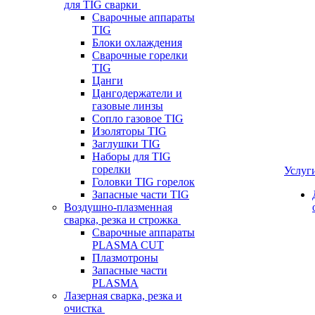
для TIG сварки
Сварочные аппараты
TIG
Блоки охлаждения
Сварочные горелки
TIG
Цанги
Цангодержатели и
газовые линзы
Сопло газовое TIG
Изоляторы TIG
Заглушки TIG
Наборы для TIG
горелки
Услуг
Головки TIG горелок
Запасные части TIG
Воздушно-плазменная
сварка, резка и строжка
Сварочные аппараты
PLASMA CUT
Плазмотроны
Запасные части
PLASMA
Лазерная сварка, резка и
очистка