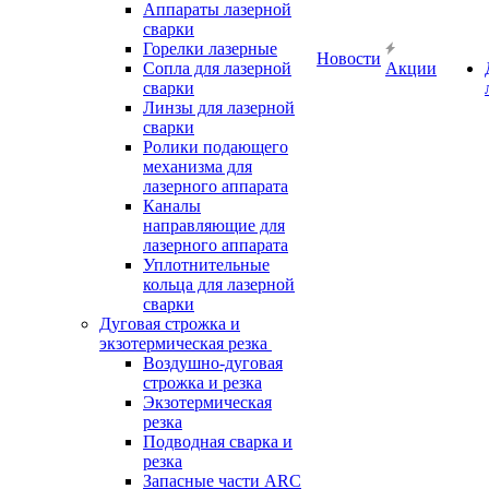
Аппараты лазерной
сварки
Горелки лазерные
Новости
Сопла для лазерной
Акции
сварки
Линзы для лазерной
сварки
Ролики подающего
механизма для
лазерного аппарата
Каналы
направляющие для
лазерного аппарата
Уплотнительные
кольца для лазерной
сварки
Дуговая строжка и
экзотермическая резка
Воздушно-дуговая
строжка и резка
Экзотермическая
резка
Подводная сварка и
резка
Запасные части ARC