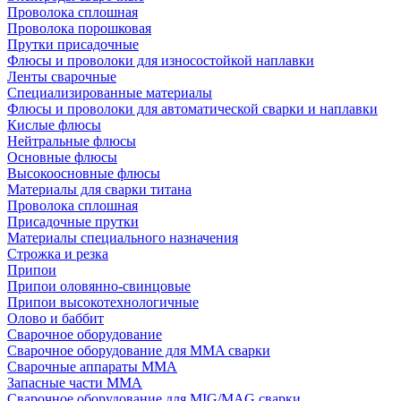
Проволока сплошная
Проволока порошковая
Прутки присадочные
Флюсы и проволоки для износостойкой наплавки
Ленты сварочные
Специализированные материалы
Флюсы и проволоки для автоматической сварки и наплавки
Кислые флюсы
Нейтральные флюсы
Основные флюсы
Высокоосновные флюсы
Материалы для сварки титана
Проволока сплошная
Присадочные прутки
Материалы специального назначения
Строжка и резка
Припои
Припои оловянно-свинцовые
Припои высокотехнологичные
Олово и баббит
Сварочное оборудование
Сварочное оборудование для MMA сварки
Сварочные аппараты MMA
Запасные части MMA
Сварочное оборудование для MIG/MAG сварки