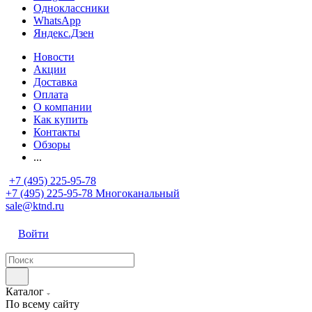
Одноклассники
WhatsApp
Яндекс.Дзен
Новости
Акции
Доставка
Оплата
О компании
Как купить
Контакты
Обзоры
...
+7 (495) 225-95-78
+7 (495) 225-95-78
Многоканальный
sale@ktnd.ru
Войти
Каталог
По всему сайту