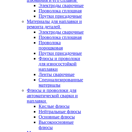
алюминия и его сплавов
Электроды сварочные
Проволока сплошная
Прутки присадочные
Материалы для наплавки и
ремонта деталей
Электроды сварочные
Проволока сплошная
Проволока
порошковая
Прутки присадочные
Флюсы и проволоки
для износостойкой
наплавки
Ленты сварочные
Специализированные
материалы
Флюсы и проволоки для
автоматической сварки и
наплавки
Кислые флюсы
Нейтральные флюсы
Основные флюсы
Высокоосновные
флюсы