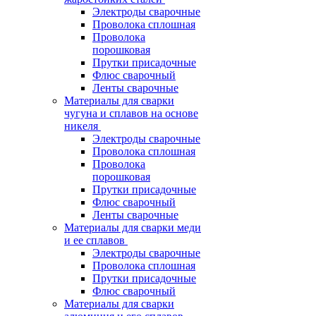
Электроды сварочные
Проволока сплошная
Проволока
порошковая
Прутки присадочные
Флюс сварочный
Ленты сварочные
Материалы для сварки
чугуна и сплавов на основе
никеля
Электроды сварочные
Проволока сплошная
Проволока
порошковая
Прутки присадочные
Флюс сварочный
Ленты сварочные
Материалы для сварки меди
и ее сплавов
Электроды сварочные
Проволока сплошная
Прутки присадочные
Флюс сварочный
Материалы для сварки