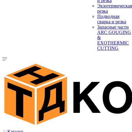
и резка
Экзотермическая
резка
Подводная
сварка и резка
Запасные части
ARC GOUGING
&
EXOTHERMIC
CUTTING
Каталог