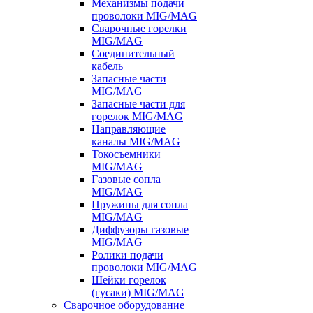
Механизмы подачи
проволоки MIG/MAG
Сварочные горелки
MIG/MAG
Соединительный
кабель
Запасные части
MIG/MAG
Запасные части для
горелок MIG/MAG
Направляющие
каналы MIG/MAG
Токосъемники
MIG/MAG
Газовые сопла
MIG/MAG
Пружины для сопла
MIG/MAG
Диффузоры газовые
MIG/MAG
Ролики подачи
проволоки MIG/MAG
Шейки горелок
(гусаки) MIG/MAG
Сварочное оборудование