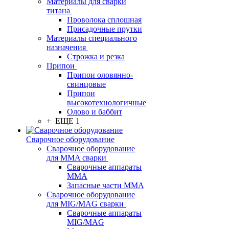
Материалы для сварки
титана
Проволока сплошная
Присадочные прутки
Материалы специального
назначения
Строжка и резка
Припои
Припои оловянно-
свинцовые
Припои
высокотехнологичные
Олово и баббит
+ ЕЩЕ 1
Сварочное оборудование
Сварочное оборудование
для MMA сварки
Сварочные аппараты
MMA
Запасные части MMA
Сварочное оборудование
для MIG/MAG сварки
Сварочные аппараты
MIG/MAG