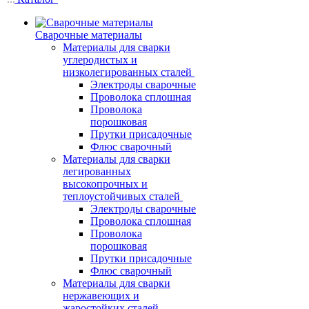
Сварочные материалы
Материалы для сварки
углеродистых и
низколегированных сталей
Электроды сварочные
Проволока сплошная
Проволока
порошковая
Прутки присадочные
Флюс сварочный
Материалы для сварки
легированных
высокопрочных и
теплоустойчивых сталей
Электроды сварочные
Проволока сплошная
Проволока
порошковая
Прутки присадочные
Флюс сварочный
Материалы для сварки
нержавеющих и
жаростойких сталей