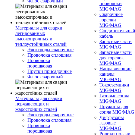
Флюс сварочный
проволоки
MIG/MAG
Сварочные
горелки
MIG/MAG
Материалы для сварки
Соединительны
легированных
кабель
высокопрочных и
Запасные части
теплоустойчивых сталей
MIG/MAG
Электроды сварочные
Запасные части
Проволока сплошная
для горелок
Проволока
MIG/MAG
порошковая
Направляющие
Прутки присадочные
каналы
Флюс сварочный
MIG/MAG
Токосъемники
MIG/MAG
Газовые сопла
Материалы для сварки
MIG/MAG
нержавеющих и
Пружины для
жаростойких сталей
сопла MIG/MAG
Электроды сварочные
Диффузоры
Проволока сплошная
газовые
Проволока
MIG/MAG
порошковая
Ролики подачи