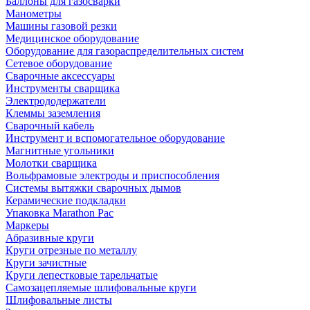
Баллоны для газосварки
Манометры
Машины газовой резки
Медицинское оборудование
Оборудование для газораспределительных систем
Сетевое оборудование
Сварочные аксессуары
Инструменты сварщика
Электрододержатели
Клеммы заземления
Сварочный кабель
Инструмент и вспомогательное оборудование
Магнитные угольники
Молотки сварщика
Вольфрамовые электроды и приспособления
Системы вытяжки сварочных дымов
Керамические подкладки
Упаковка Marathon Pac
Маркеры
Абразивные круги
Круги отрезные по металлу
Круги зачистные
Круги лепестковые тарельчатые
Самозацепляемые шлифовальные круги
Шлифовальные листы