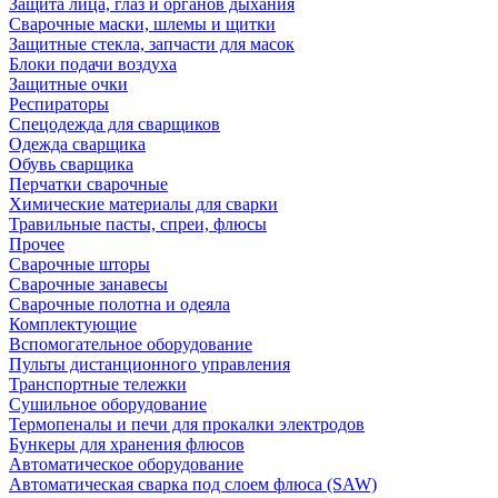
Защита лица, глаз и органов дыхания
Сварочные маски, шлемы и щитки
Защитные стекла, запчасти для масок
Блоки подачи воздуха
Защитные очки
Респираторы
Спецодежда для сварщиков
Одежда сварщика
Обувь сварщика
Перчатки сварочные
Химические материалы для сварки
Травильные пасты, спреи, флюсы
Прочее
Сварочные шторы
Сварочные занавесы
Сварочные полотна и одеяла
Комплектующие
Вспомогательное оборудование
Пульты дистанционного управления
Транспортные тележки
Сушильное оборудование
Термопеналы и печи для прокалки электродов
Бункеры для хранения флюсов
Автоматическое оборудование
Автоматическая сварка под слоем флюса (SAW)