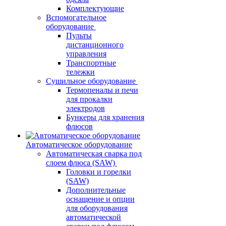
Комплектующие
Вспомогательное
оборудование
Пульты
дистанционного
управления
Транспортные
тележки
Сушильное оборудование
Термопеналы и печи
для прокалки
электродов
Бункеры для хранения
флюсов
Автоматическое оборудование
Автоматическая сварка под
слоем флюса (SAW)
Головки и горелки
(SAW)
Дополнительные
оснащение и опции
для оборудования
автоматической