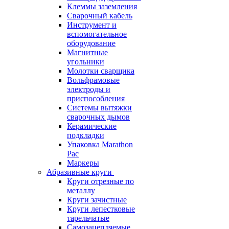
Клеммы заземления
Сварочный кабель
Инструмент и
вспомогательное
оборудование
Магнитные
угольники
Молотки сварщика
Вольфрамовые
электроды и
приспособления
Системы вытяжки
сварочных дымов
Керамические
подкладки
Упаковка Marathon
Pac
Маркеры
Абразивные круги
Круги отрезные по
металлу
Круги зачистные
Круги лепестковые
тарельчатые
Самозацепляемые