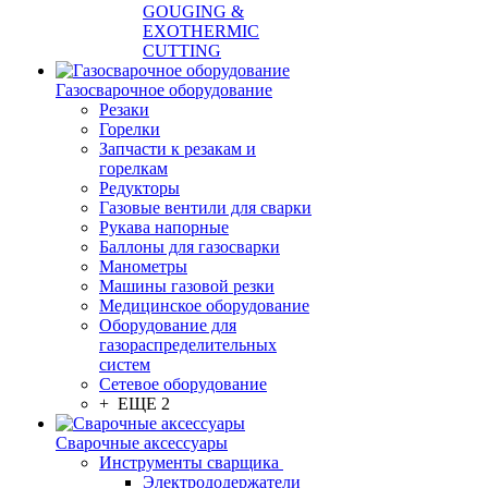
GOUGING &
EXOTHERMIC
CUTTING
Газосварочное оборудование
Резаки
Горелки
Запчасти к резакам и
горелкам
Редукторы
Газовые вентили для сварки
Рукава напорные
Баллоны для газосварки
Манометры
Машины газовой резки
Медицинское оборудование
Оборудование для
газораспределительных
систем
Сетевое оборудование
+ ЕЩЕ 2
Сварочные аксессуары
Инструменты сварщика
Электрододержатели