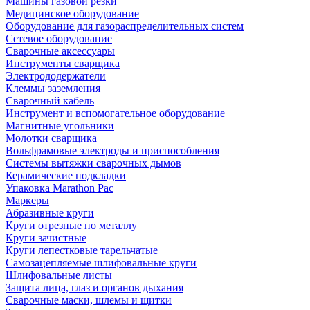
Машины газовой резки
Медицинское оборудование
Оборудование для газораспределительных систем
Сетевое оборудование
Сварочные аксессуары
Инструменты сварщика
Электрододержатели
Клеммы заземления
Сварочный кабель
Инструмент и вспомогательное оборудование
Магнитные угольники
Молотки сварщика
Вольфрамовые электроды и приспособления
Системы вытяжки сварочных дымов
Керамические подкладки
Упаковка Marathon Pac
Маркеры
Абразивные круги
Круги отрезные по металлу
Круги зачистные
Круги лепестковые тарельчатые
Самозацепляемые шлифовальные круги
Шлифовальные листы
Защита лица, глаз и органов дыхания
Сварочные маски, шлемы и щитки