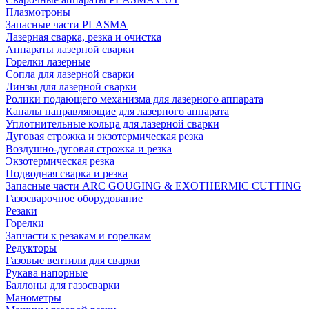
Плазмотроны
Запасные части PLASMA
Лазерная сварка, резка и очистка
Аппараты лазерной сварки
Горелки лазерные
Сопла для лазерной сварки
Линзы для лазерной сварки
Ролики подающего механизма для лазерного аппарата
Каналы направляющие для лазерного аппарата
Уплотнительные кольца для лазерной сварки
Дуговая строжка и экзотермическая резка
Воздушно-дуговая строжка и резка
Экзотермическая резка
Подводная сварка и резка
Запасные части ARC GOUGING & EXOTHERMIC CUTTING
Газосварочное оборудование
Резаки
Горелки
Запчасти к резакам и горелкам
Редукторы
Газовые вентили для сварки
Рукава напорные
Баллоны для газосварки
Манометры