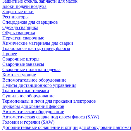
Защитные стекла, запчасти для масок
Блоки подачи воздуха
Защитные очки
Респираторы
Спецодежда для сварщиков
Одежда сварщика
Обувь сварщика
Перчатки сварочные
Химические материалы для сварки
Травильные пасты, спреи, флюсы
Прочее
Сварочные шторы
Сварочные занавесы
Сварочные полотна и одеяла
Комплектующие
Вспомогательное оборудование
Пульты дистанционного управления
Транспортные тележки
Сушильное оборудование
Термопеналы и печи для прокалки электродов
Бункеры для хранения флюсов
Автоматическое оборудование
Автоматическая сварка под слоем флюса (SAW)
Головки и горелки (SAW)
Дополнительные оснащение и опции для оборудования автома