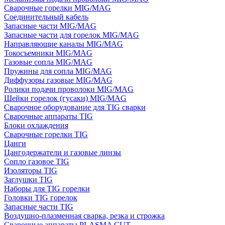
Сварочные горелки MIG/MAG
Соединительный кабель
Запасные части MIG/MAG
Запасные части для горелок MIG/MAG
Направляющие каналы MIG/MAG
Токосъемники MIG/MAG
Газовые сопла MIG/MAG
Пружины для сопла MIG/MAG
Диффузоры газовые MIG/MAG
Ролики подачи проволоки MIG/MAG
Шейки горелок (гусаки) MIG/MAG
Сварочное оборудование для TIG сварки
Сварочные аппараты TIG
Блоки охлаждения
Сварочные горелки TIG
Цанги
Цангодержатели и газовые линзы
Сопло газовое TIG
Изоляторы TIG
Заглушки TIG
Наборы для TIG горелки
Головки TIG горелок
Запасные части TIG
Воздушно-плазменная сварка, резка и строжка
Сварочные аппараты PLASMA CUT