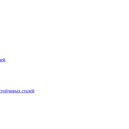
лей
стойчивых сталей