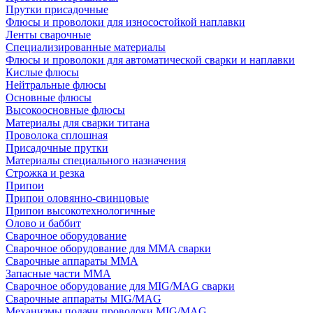
Прутки присадочные
Флюсы и проволоки для износостойкой наплавки
Ленты сварочные
Специализированные материалы
Флюсы и проволоки для автоматической сварки и наплавки
Кислые флюсы
Нейтральные флюсы
Основные флюсы
Высокоосновные флюсы
Материалы для сварки титана
Проволока сплошная
Присадочные прутки
Материалы специального назначения
Строжка и резка
Припои
Припои оловянно-свинцовые
Припои высокотехнологичные
Олово и баббит
Сварочное оборудование
Сварочное оборудование для MMA сварки
Сварочные аппараты MMA
Запасные части MMA
Сварочное оборудование для MIG/MAG сварки
Сварочные аппараты MIG/MAG
Механизмы подачи проволоки MIG/MAG