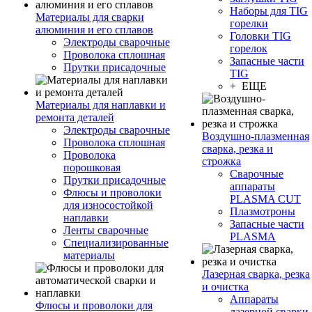
Наборы для TIG
Материалы для сварки
горелки
алюминия и его сплавов
Головки TIG
Электроды сварочные
горелок
Проволока сплошная
Запасные части
Прутки присадочные
TIG
+ ЕЩЕ
Материалы для наплавки и
ремонта деталей
Электроды сварочные
Воздушно-плазменная
Проволока сплошная
сварка, резка и
Проволока
строжка
порошковая
Сварочные
Прутки присадочные
аппараты
Флюсы и проволоки
PLASMA CUT
для износостойкой
Плазмотроны
наплавки
Запасные части
Ленты сварочные
PLASMA
Специализированные
материалы
Лазерная сварка, резка
и очистка
Аппараты
Флюсы и проволоки для
лазерной сварки