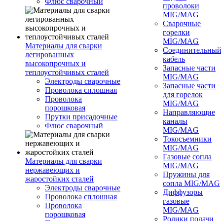
Флюс сварочный
проволоки
MIG/MAG
Сварочные
горелки
MIG/MAG
Материалы для сварки
Соединительны
легированных
кабель
высокопрочных и
Запасные части
теплоустойчивых сталей
MIG/MAG
Электроды сварочные
Запасные части
Проволока сплошная
для горелок
Проволока
MIG/MAG
порошковая
Направляющие
Прутки присадочные
каналы
Флюс сварочный
MIG/MAG
Токосъемники
MIG/MAG
Газовые сопла
Материалы для сварки
MIG/MAG
нержавеющих и
Пружины для
жаростойких сталей
сопла MIG/MAG
Электроды сварочные
Диффузоры
Проволока сплошная
газовые
Проволока
MIG/MAG
порошковая
Ролики подачи