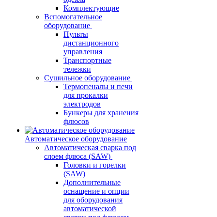
Комплектующие
Вспомогательное
оборудование
Пульты
дистанционного
управления
Транспортные
тележки
Сушильное оборудование
Термопеналы и печи
для прокалки
электродов
Бункеры для хранения
флюсов
Автоматическое оборудование
Автоматическая сварка под
слоем флюса (SAW)
Головки и горелки
(SAW)
Дополнительные
оснащение и опции
для оборудования
автоматической