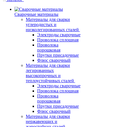
Сварочные материалы
Материалы для сварки
углеродистых и
низколегированных сталей
Электроды сварочные
Проволока сплошная
Проволока
порошковая
Прутки присадочные
Флюс сварочный
Материалы для сварки
легированных
высокопрочных и
теплоустойчивых сталей
Электроды сварочные
Проволока сплошная
Проволока
порошковая
Прутки присадочные
Флюс сварочный
Материалы для сварки
нержавеющих и
жаростойких сталей