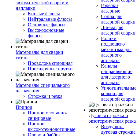
автоматической сварки и
Горелки
наплавки
лазерные
Кислые флюсы
Сопла для
Нейтральные флюсы
лазерной сварки
Основные флюсы
Линзы для
Высокоосновные
лазерной сварки
флюсы
Ролики
подающего
механизма для
Материалы для сварки
лазерного
титана
аппарата
Проволока сплошная
Каналы
Присадочные прутки
направляющие
для лазерного
аппарата
Материалы специального
Уплотнительные
назначения
кольца для
Строжка и резка
лазерной сварки
Припои
Припои оловянно-
Дуговая строжка и
свинцовые
экзотермическая резка
Припои
Воздушно-
высокотехнологичные
дуговая строжка
Олово и баббит