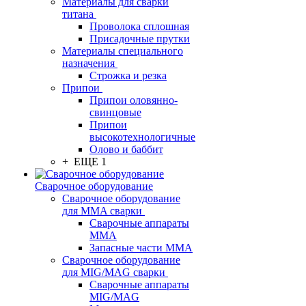
Материалы для сварки
титана
Проволока сплошная
Присадочные прутки
Материалы специального
назначения
Строжка и резка
Припои
Припои оловянно-
свинцовые
Припои
высокотехнологичные
Олово и баббит
+ ЕЩЕ 1
Сварочное оборудование
Сварочное оборудование
для MMA сварки
Сварочные аппараты
MMA
Запасные части MMA
Сварочное оборудование
для MIG/MAG сварки
Сварочные аппараты
MIG/MAG