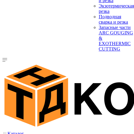
и резка
Экзотермическая
резка
Подводная
сварка и резка
Запасные части
ARC GOUGING
&
EXOTHERMIC
CUTTING
Каталог