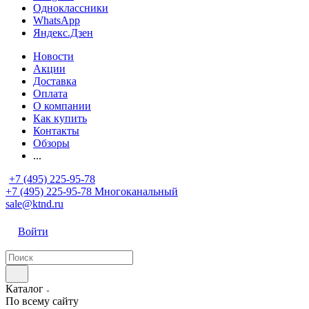
Одноклассники
WhatsApp
Яндекс.Дзен
Новости
Акции
Доставка
Оплата
О компании
Как купить
Контакты
Обзоры
...
+7 (495) 225-95-78
+7 (495) 225-95-78
Многоканальный
sale@ktnd.ru
Войти
Каталог
По всему сайту