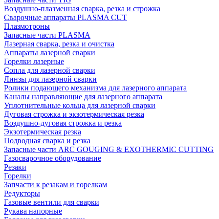
Воздушно-плазменная сварка, резка и строжка
Сварочные аппараты PLASMA CUT
Плазмотроны
Запасные части PLASMA
Лазерная сварка, резка и очистка
Аппараты лазерной сварки
Горелки лазерные
Сопла для лазерной сварки
Линзы для лазерной сварки
Ролики подающего механизма для лазерного аппарата
Каналы направляющие для лазерного аппарата
Уплотнительные кольца для лазерной сварки
Дуговая строжка и экзотермическая резка
Воздушно-дуговая строжка и резка
Экзотермическая резка
Подводная сварка и резка
Запасные части ARC GOUGING & EXOTHERMIC CUTTING
Газосварочное оборудование
Резаки
Горелки
Запчасти к резакам и горелкам
Редукторы
Газовые вентили для сварки
Рукава напорные