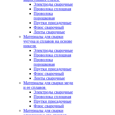
Электроды сварочные
Проволока сплошная
Проволока
порошковая
Прутки присадочные
Флюс сварочный
Ленты сварочные
Материалы для сварки
чугуна и сплавов на основе
никеля
Электроды сварочные
Проволока сплошная
Проволока
порошковая
Прутки присадочные
Флюс сварочный
Ленты сварочные
Материалы для сварки меди
и ее сплавов
Электроды сварочные
Проволока сплошная
Прутки присадочные
Флюс сварочный
Материалы для сварки