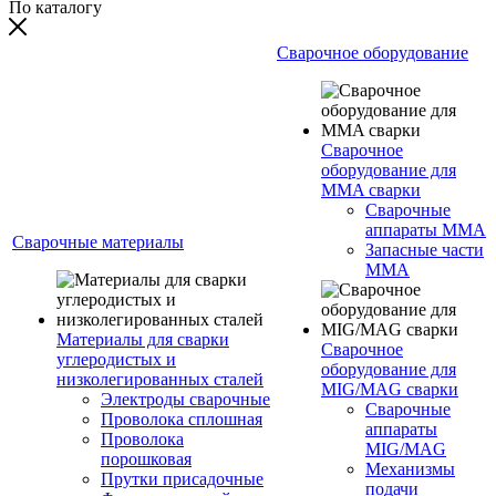
По каталогу
Сварочное оборудование
Сварочное
оборудование для
MMA сварки
Сварочные
аппараты MMA
Сварочные материалы
Запасные части
MMA
Материалы для сварки
Сварочное
углеродистых и
оборудование для
низколегированных сталей
MIG/MAG сварки
Электроды сварочные
Сварочные
Проволока сплошная
аппараты
Проволока
MIG/MAG
порошковая
Механизмы
Прутки присадочные
подачи