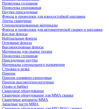
Проволока сплошная
Проволока порошковая
Прутки присадочные
Флюсы и проволоки для износостойкой наплавки
Ленты сварочные
Специализированные материалы
Флюсы и проволоки для автоматической сварки и наплавки
Кислые флюсы
Нейтральные флюсы
Основные флюсы
Высокоосновные флюсы
Материалы для сварки титана
Проволока сплошная
Присадочные прутки
Материалы специального назначения
Строжка и резка
Припои
Припои оловянно-свинцовые
Припои высокотехнологичные
Олово и баббит
Сварочное оборудование
Сварочное оборудование для MMA сварки
Сварочные аппараты MMA
Запасные части MMA
Сварочное оборудование для MIG/MAG сварки