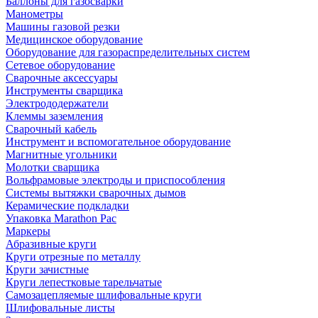
Баллоны для газосварки
Манометры
Машины газовой резки
Медицинское оборудование
Оборудование для газораспределительных систем
Сетевое оборудование
Сварочные аксессуары
Инструменты сварщика
Электрододержатели
Клеммы заземления
Сварочный кабель
Инструмент и вспомогательное оборудование
Магнитные угольники
Молотки сварщика
Вольфрамовые электроды и приспособления
Системы вытяжки сварочных дымов
Керамические подкладки
Упаковка Marathon Pac
Маркеры
Абразивные круги
Круги отрезные по металлу
Круги зачистные
Круги лепестковые тарельчатые
Самозацепляемые шлифовальные круги
Шлифовальные листы