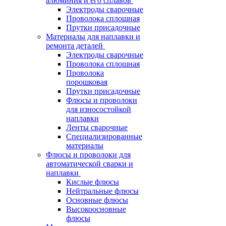
алюминия и его сплавов
Электроды сварочные
Проволока сплошная
Прутки присадочные
Материалы для наплавки и
ремонта деталей
Электроды сварочные
Проволока сплошная
Проволока
порошковая
Прутки присадочные
Флюсы и проволоки
для износостойкой
наплавки
Ленты сварочные
Специализированные
материалы
Флюсы и проволоки для
автоматической сварки и
наплавки
Кислые флюсы
Нейтральные флюсы
Основные флюсы
Высокоосновные
флюсы