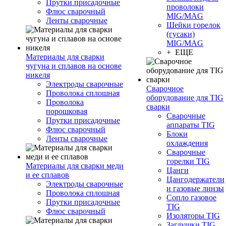
Прутки присадочные
проволоки
Флюс сварочный
MIG/MAG
Ленты сварочные
Шейки горелок
(гусаки)
MIG/MAG
+ ЕЩЕ
Материалы для сварки
чугуна и сплавов на основе
никеля
Электроды сварочные
Сварочное
Проволока сплошная
оборудование для TIG
Проволока
сварки
порошковая
Сварочные
Прутки присадочные
аппараты TIG
Флюс сварочный
Блоки
Ленты сварочные
охлаждения
Сварочные
горелки TIG
Материалы для сварки меди
Цанги
и ее сплавов
Цангодержатели
Электроды сварочные
и газовые линзы
Проволока сплошная
Сопло газовое
Прутки присадочные
TIG
Флюс сварочный
Изоляторы TIG
Заглушки TIG