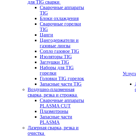
для TIG сварки
Сварочные аппараты
TIG
Блоки охлаждения
Сварочные горелки
TIG
Цанги
Цангодержатели и
газовые линзы
Сопло газовое TIG
Изоляторы TIG
Заглушки TIG
Наборы для TIG
горелки
Услуг
Головки TIG горелок
Запасные части TIG
Воздушно-плазменная
сварка, резка и строжка
Сварочные аппараты
PLASMA CUT
Плазмотроны
Запасные части
PLASMA
Лазерная сварка, резка и
очистка