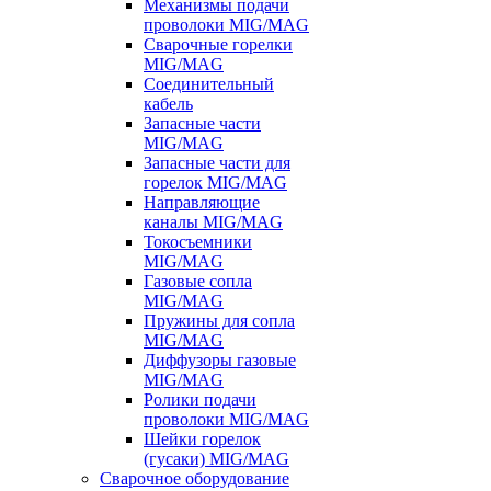
Механизмы подачи
проволоки MIG/MAG
Сварочные горелки
MIG/MAG
Соединительный
кабель
Запасные части
MIG/MAG
Запасные части для
горелок MIG/MAG
Направляющие
каналы MIG/MAG
Токосъемники
MIG/MAG
Газовые сопла
MIG/MAG
Пружины для сопла
MIG/MAG
Диффузоры газовые
MIG/MAG
Ролики подачи
проволоки MIG/MAG
Шейки горелок
(гусаки) MIG/MAG
Сварочное оборудование