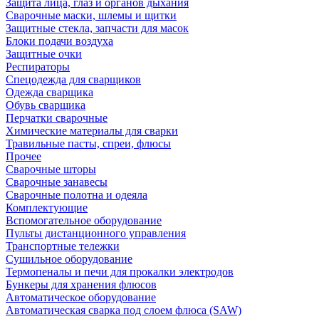
Защита лица, глаз и органов дыхания
Сварочные маски, шлемы и щитки
Защитные стекла, запчасти для масок
Блоки подачи воздуха
Защитные очки
Респираторы
Спецодежда для сварщиков
Одежда сварщика
Обувь сварщика
Перчатки сварочные
Химические материалы для сварки
Травильные пасты, спреи, флюсы
Прочее
Сварочные шторы
Сварочные занавесы
Сварочные полотна и одеяла
Комплектующие
Вспомогательное оборудование
Пульты дистанционного управления
Транспортные тележки
Сушильное оборудование
Термопеналы и печи для прокалки электродов
Бункеры для хранения флюсов
Автоматическое оборудование
Автоматическая сварка под слоем флюса (SAW)