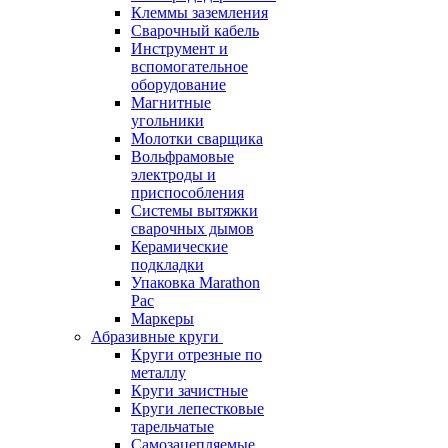
Клеммы заземления
Сварочный кабель
Инструмент и
вспомогательное
оборудование
Магнитные
угольники
Молотки сварщика
Вольфрамовые
электроды и
приспособления
Системы вытяжки
сварочных дымов
Керамические
подкладки
Упаковка Marathon
Pac
Маркеры
Абразивные круги
Круги отрезные по
металлу
Круги зачистные
Круги лепестковые
тарельчатые
Самозацепляемые