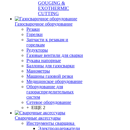
GOUGING &
EXOTHERMIC
CUTTING
Газосварочное оборудование
Резаки
Горелки
Запчасти к резакам и
горелкам
Редукторы
Газовые вентили для сварки
Рукава напорные
Баллоны для газосварки
Манометры
Машины газовой резки
Медицинское оборудование
Оборудование для
газораспределительных
систем
Сетевое оборудование
+ ЕЩЕ 2
Сварочные аксессуары
Инструменты сварщика
Электрододержатели