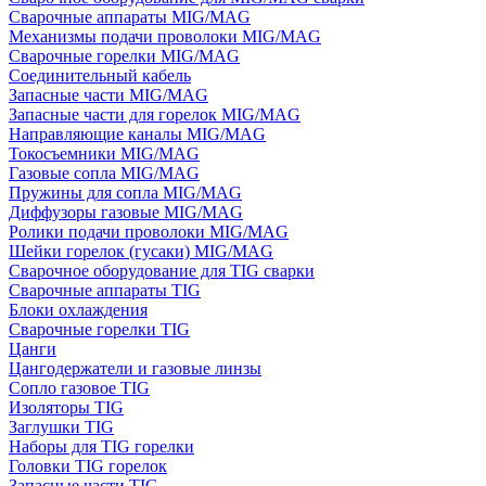
Сварочные аппараты MIG/MAG
Механизмы подачи проволоки MIG/MAG
Сварочные горелки MIG/MAG
Соединительный кабель
Запасные части MIG/MAG
Запасные части для горелок MIG/MAG
Направляющие каналы MIG/MAG
Токосъемники MIG/MAG
Газовые сопла MIG/MAG
Пружины для сопла MIG/MAG
Диффузоры газовые MIG/MAG
Ролики подачи проволоки MIG/MAG
Шейки горелок (гусаки) MIG/MAG
Сварочное оборудование для TIG сварки
Сварочные аппараты TIG
Блоки охлаждения
Сварочные горелки TIG
Цанги
Цангодержатели и газовые линзы
Сопло газовое TIG
Изоляторы TIG
Заглушки TIG
Наборы для TIG горелки
Головки TIG горелок
Запасные части TIG