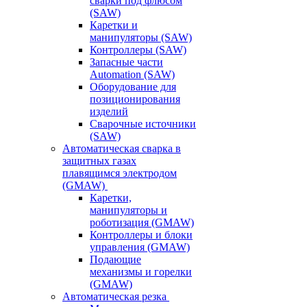
сварки под флюсом
(SAW)
Каретки и
манипуляторы (SAW)
Контроллеры (SAW)
Запасные части
Automation (SAW)
Оборудование для
позиционирования
изделий
Сварочные источники
(SAW)
Автоматическая сварка в
защитных газах
плавящимся электродом
(GMAW)
Каретки,
манипуляторы и
роботизация (GMAW)
Контроллеры и блоки
управления (GMAW)
Подающие
механизмы и горелки
(GMAW)
Автоматическая резка