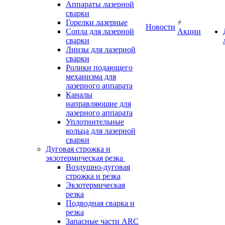
Аппараты лазерной
сварки
Горелки лазерные
Новости
Сопла для лазерной
Акции
сварки
Линзы для лазерной
сварки
Ролики подающего
механизма для
лазерного аппарата
Каналы
направляющие для
лазерного аппарата
Уплотнительные
кольца для лазерной
сварки
Дуговая строжка и
экзотермическая резка
Воздушно-дуговая
строжка и резка
Экзотермическая
резка
Подводная сварка и
резка
Запасные части ARC