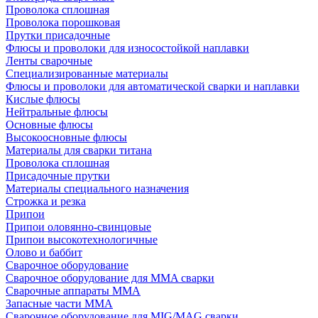
Проволока сплошная
Проволока порошковая
Прутки присадочные
Флюсы и проволоки для износостойкой наплавки
Ленты сварочные
Специализированные материалы
Флюсы и проволоки для автоматической сварки и наплавки
Кислые флюсы
Нейтральные флюсы
Основные флюсы
Высокоосновные флюсы
Материалы для сварки титана
Проволока сплошная
Присадочные прутки
Материалы специального назначения
Строжка и резка
Припои
Припои оловянно-свинцовые
Припои высокотехнологичные
Олово и баббит
Сварочное оборудование
Сварочное оборудование для MMA сварки
Сварочные аппараты MMA
Запасные части MMA
Сварочное оборудование для MIG/MAG сварки