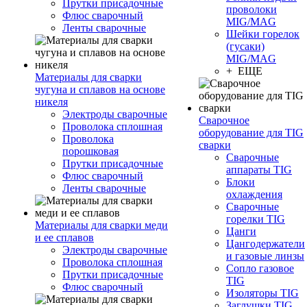
Прутки присадочные
проволоки
Флюс сварочный
MIG/MAG
Ленты сварочные
Шейки горелок
(гусаки)
MIG/MAG
+ ЕЩЕ
Материалы для сварки
чугуна и сплавов на основе
никеля
Электроды сварочные
Сварочное
Проволока сплошная
оборудование для TIG
Проволока
сварки
порошковая
Сварочные
Прутки присадочные
аппараты TIG
Флюс сварочный
Блоки
Ленты сварочные
охлаждения
Сварочные
горелки TIG
Материалы для сварки меди
Цанги
и ее сплавов
Цангодержатели
Электроды сварочные
и газовые линзы
Проволока сплошная
Сопло газовое
Прутки присадочные
TIG
Флюс сварочный
Изоляторы TIG
Заглушки TIG