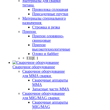
Материалы для сварки
титана
Проволока сплошная
Присадочные прутки
Материалы специального
назначения
Строжка и резка
Припои
Припои оловянно-
свинцовые
Припои
высокотехнологичные
Олово и баббит
+ ЕЩЕ 1
Сварочное оборудование
Сварочное оборудование
для MMA сварки
Сварочные аппараты
MMA
Запасные части MMA
Сварочное оборудование
для MIG/MAG сварки
Сварочные аппараты
MIG/MAG