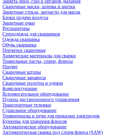
Защита лица, глаз и органов дыхания
Сварочные маски, шлемы и щитки
Защитные стекла, запчасти для масок
Блоки подачи воздуха
Защитные очки
Респираторы
Спецодежда для сварщиков
Одежда сварщика
Обувь сварщика
Перчатки сварочные
Химические материалы для сварки
Травильные пасты, спреи, флюсы
Прочее
Сварочные шторы
Сварочные занавесы
Сварочные полотна и одеяла
Комплектующие
Вспомогательное оборудование
Пульты дистанционного управления
Транспортные тележки
Сушильное оборудование
Термопеналы и печи для прокалки электродов
Бункеры для хранения флюсов
Автоматическое оборудование
Автоматическая сварка под слоем флюса (SAW)