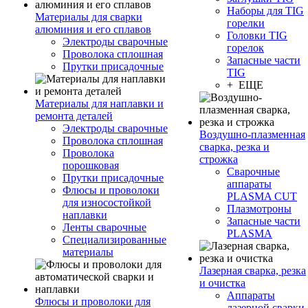
Наборы для TIG
Материалы для сварки
горелки
алюминия и его сплавов
Головки TIG
Электроды сварочные
горелок
Проволока сплошная
Запасные части
Прутки присадочные
TIG
+ ЕЩЕ
Материалы для наплавки и
ремонта деталей
Электроды сварочные
Воздушно-плазменная
Проволока сплошная
сварка, резка и
Проволока
строжка
порошковая
Сварочные
Прутки присадочные
аппараты
Флюсы и проволоки
PLASMA CUT
для износостойкой
Плазмотроны
наплавки
Запасные части
Ленты сварочные
PLASMA
Специализированные
материалы
Лазерная сварка, резка
и очистка
Аппараты
Флюсы и проволоки для
лазерной сварки