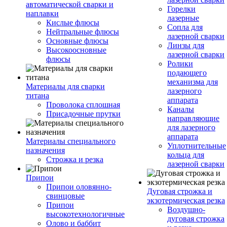
автоматической сварки и
Горелки
наплавки
лазерные
Кислые флюсы
Сопла для
Нейтральные флюсы
лазерной сварки
Основные флюсы
Линзы для
Высокоосновные
лазерной сварки
флюсы
Ролики
подающего
механизма для
Материалы для сварки
лазерного
титана
аппарата
Проволока сплошная
Каналы
Присадочные прутки
направляющие
для лазерного
аппарата
Материалы специального
Уплотнительные
назначения
кольца для
Строжка и резка
лазерной сварки
Припои
Припои оловянно-
Дуговая строжка и
свинцовые
экзотермическая резка
Припои
Воздушно-
высокотехнологичные
дуговая строжка
Олово и баббит