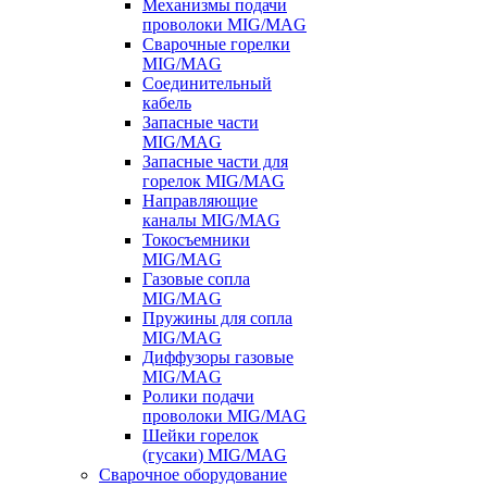
Механизмы подачи
проволоки MIG/MAG
Сварочные горелки
MIG/MAG
Соединительный
кабель
Запасные части
MIG/MAG
Запасные части для
горелок MIG/MAG
Направляющие
каналы MIG/MAG
Токосъемники
MIG/MAG
Газовые сопла
MIG/MAG
Пружины для сопла
MIG/MAG
Диффузоры газовые
MIG/MAG
Ролики подачи
проволоки MIG/MAG
Шейки горелок
(гусаки) MIG/MAG
Сварочное оборудование