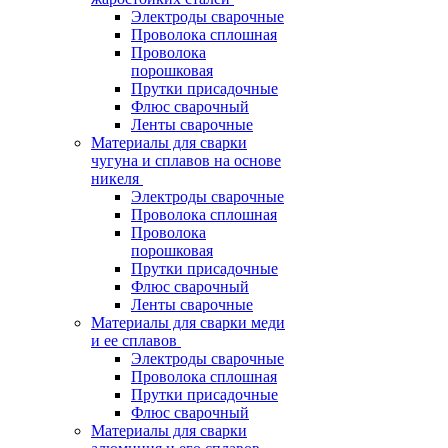
Электроды сварочные
Проволока сплошная
Проволока
порошковая
Прутки присадочные
Флюс сварочный
Ленты сварочные
Материалы для сварки
чугуна и сплавов на основе
никеля
Электроды сварочные
Проволока сплошная
Проволока
порошковая
Прутки присадочные
Флюс сварочный
Ленты сварочные
Материалы для сварки меди
и ее сплавов
Электроды сварочные
Проволока сплошная
Прутки присадочные
Флюс сварочный
Материалы для сварки