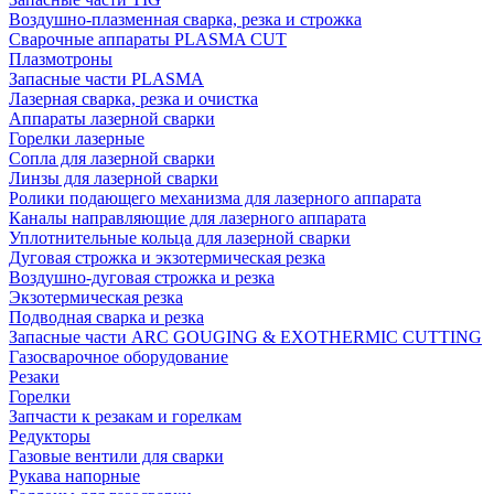
Воздушно-плазменная сварка, резка и строжка
Сварочные аппараты PLASMA CUT
Плазмотроны
Запасные части PLASMA
Лазерная сварка, резка и очистка
Аппараты лазерной сварки
Горелки лазерные
Сопла для лазерной сварки
Линзы для лазерной сварки
Ролики подающего механизма для лазерного аппарата
Каналы направляющие для лазерного аппарата
Уплотнительные кольца для лазерной сварки
Дуговая строжка и экзотермическая резка
Воздушно-дуговая строжка и резка
Экзотермическая резка
Подводная сварка и резка
Запасные части ARC GOUGING & EXOTHERMIC CUTTING
Газосварочное оборудование
Резаки
Горелки
Запчасти к резакам и горелкам
Редукторы
Газовые вентили для сварки
Рукава напорные