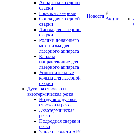
Аппараты лазерной
сварки
Горелки лазерные
Новости
Сопла для лазерной
Акции
сварки
Линзы для лазерной
сварки
Ролики подающего
механизма для
лазерного аппарата
Каналы
направляющие для
лазерного аппарата
Уплотнительные
кольца для лазерной
сварки
Дуговая строжка и
экзотермическая резка
Воздушно-дуговая
строжка и резка
Экзотермическая
резка
Подводная сварка и
резка
Запасные части ARC