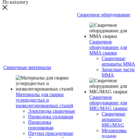
По каталогу
Сварочное оборудование
Сварочное
оборудование для
MMA сварки
Сварочные
аппараты MMA
Сварочные материалы
Запасные части
MMA
Материалы для сварки
Сварочное
углеродистых и
оборудование для
низколегированных сталей
MIG/MAG сварки
Электроды сварочные
Сварочные
Проволока сплошная
аппараты
Проволока
MIG/MAG
порошковая
Механизмы
Прутки присадочные
подачи