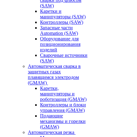
сварки под флюсом
(SAW)
Каретки и
манипуляторы (SAW)
Контроллеры (SAW)
Запасные части
Automation (SAW)
Оборудование для
позиционирования
изделий
Сварочные источники
(SAW)
Автоматическая сварка в
защитных газах
плавящимся электродом
(GMAW)
Каретки,
манипуляторы и
роботизация (GMAW)
Контроллеры и блоки
управления (GMAW)
Подающие
механизмы и горелки
(GMAW)
Автоматическая резка