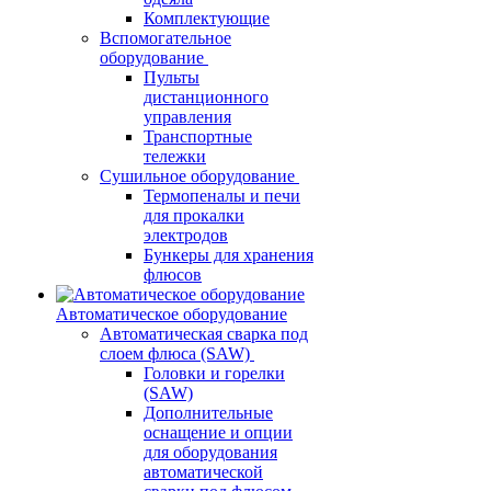
Комплектующие
Вспомогательное
оборудование
Пульты
дистанционного
управления
Транспортные
тележки
Сушильное оборудование
Термопеналы и печи
для прокалки
электродов
Бункеры для хранения
флюсов
Автоматическое оборудование
Автоматическая сварка под
слоем флюса (SAW)
Головки и горелки
(SAW)
Дополнительные
оснащение и опции
для оборудования
автоматической