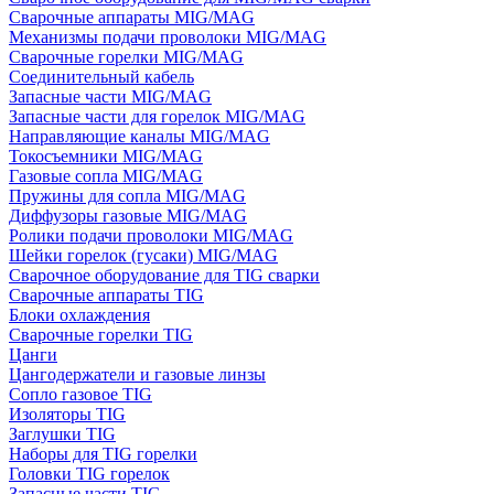
Сварочные аппараты MIG/MAG
Механизмы подачи проволоки MIG/MAG
Сварочные горелки MIG/MAG
Соединительный кабель
Запасные части MIG/MAG
Запасные части для горелок MIG/MAG
Направляющие каналы MIG/MAG
Токосъемники MIG/MAG
Газовые сопла MIG/MAG
Пружины для сопла MIG/MAG
Диффузоры газовые MIG/MAG
Ролики подачи проволоки MIG/MAG
Шейки горелок (гусаки) MIG/MAG
Сварочное оборудование для TIG сварки
Сварочные аппараты TIG
Блоки охлаждения
Сварочные горелки TIG
Цанги
Цангодержатели и газовые линзы
Сопло газовое TIG
Изоляторы TIG
Заглушки TIG
Наборы для TIG горелки
Головки TIG горелок
Запасные части TIG