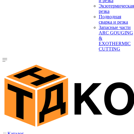
и резка
Экзотермическая
резка
Подводная
сварка и резка
Запасные части
ARC GOUGING
&
EXOTHERMIC
CUTTING
Каталог