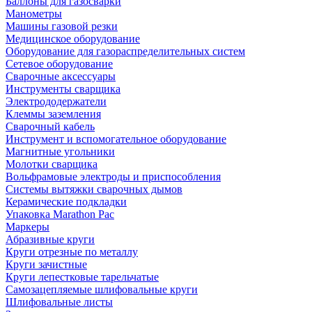
Баллоны для газосварки
Манометры
Машины газовой резки
Медицинское оборудование
Оборудование для газораспределительных систем
Сетевое оборудование
Сварочные аксессуары
Инструменты сварщика
Электрододержатели
Клеммы заземления
Сварочный кабель
Инструмент и вспомогательное оборудование
Магнитные угольники
Молотки сварщика
Вольфрамовые электроды и приспособления
Системы вытяжки сварочных дымов
Керамические подкладки
Упаковка Marathon Pac
Маркеры
Абразивные круги
Круги отрезные по металлу
Круги зачистные
Круги лепестковые тарельчатые
Самозацепляемые шлифовальные круги
Шлифовальные листы