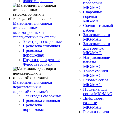
Флюс сварочный
проволоки
MIG/MAG
Сварочные
горелки
MIG/MAG
Материалы для сварки
Соединительны
легированных
кабель
высокопрочных и
Запасные части
теплоустойчивых сталей
MIG/MAG
Электроды сварочные
Запасные части
Проволока сплошная
для горелок
Проволока
MIG/MAG
порошковая
Направляющие
Прутки присадочные
каналы
Флюс сварочный
MIG/MAG
Токосъемники
MIG/MAG
Газовые сопла
Материалы для сварки
MIG/MAG
нержавеющих и
Пружины для
жаростойких сталей
сопла MIG/MAG
Электроды сварочные
Диффузоры
Проволока сплошная
газовые
Проволока
MIG/MAG
порошковая
Ролики подачи