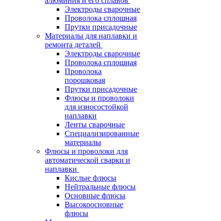
алюминия и его сплавов
Электроды сварочные
Проволока сплошная
Прутки присадочные
Материалы для наплавки и
ремонта деталей
Электроды сварочные
Проволока сплошная
Проволока
порошковая
Прутки присадочные
Флюсы и проволоки
для износостойкой
наплавки
Ленты сварочные
Специализированные
материалы
Флюсы и проволоки для
автоматической сварки и
наплавки
Кислые флюсы
Нейтральные флюсы
Основные флюсы
Высокоосновные
флюсы