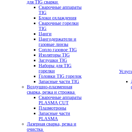
для TIG сварки
Сварочные аппараты
TIG
Блоки охлаждения
Сварочные горелки
TIG
Цанги
Цангодержатели и
газовые линзы
Сопло газовое TIG
Изоляторы TIG
Заглушки TIG
Наборы для TIG
горелки
Услуг
Головки TIG горелок
Запасные части TIG
Воздушно-плазменная
сварка, резка и строжка
Сварочные аппараты
PLASMA CUT
Плазмотроны
Запасные части
PLASMA
Лазерная сварка, резка и
очистка