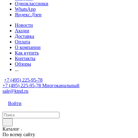
Одноклассники
WhatsApp
Яндекс.Дзен
Новости
Акции
Доставка
Оплата
О компании
Как купить
Контакты
Обзоры
...
+7 (495) 225-95-78
+7 (495) 225-95-78
Многоканальный
sale@ktnd.ru
Войти
Каталог
По всему сайту