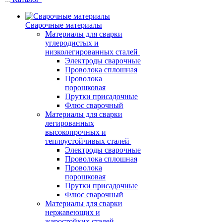
Сварочные материалы
Материалы для сварки
углеродистых и
низколегированных сталей
Электроды сварочные
Проволока сплошная
Проволока
порошковая
Прутки присадочные
Флюс сварочный
Материалы для сварки
легированных
высокопрочных и
теплоустойчивых сталей
Электроды сварочные
Проволока сплошная
Проволока
порошковая
Прутки присадочные
Флюс сварочный
Материалы для сварки
нержавеющих и
жаростойких сталей