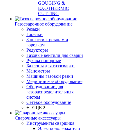
GOUGING &
EXOTHERMIC
CUTTING
Газосварочное оборудование
Резаки
Горелки
Запчасти к резакам и
горелкам
Редукторы
Газовые вентили для сварки
Рукава напорные
Баллоны для газосварки
Манометры
Машины газовой резки
Медицинское оборудование
Оборудование для
газораспределительных
систем
Сетевое оборудование
+ ЕЩЕ 2
Сварочные аксессуары
Инструменты сварщика
Электрододержатели