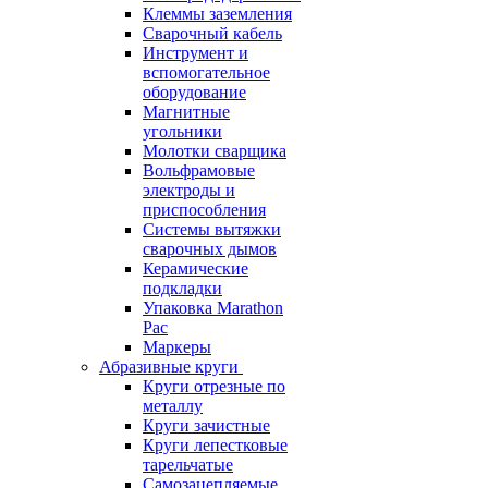
Клеммы заземления
Сварочный кабель
Инструмент и
вспомогательное
оборудование
Магнитные
угольники
Молотки сварщика
Вольфрамовые
электроды и
приспособления
Системы вытяжки
сварочных дымов
Керамические
подкладки
Упаковка Marathon
Pac
Маркеры
Абразивные круги
Круги отрезные по
металлу
Круги зачистные
Круги лепестковые
тарельчатые
Самозацепляемые