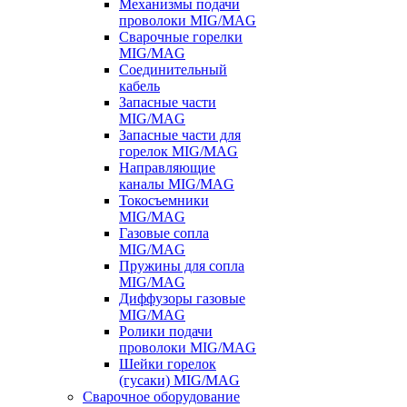
Механизмы подачи
проволоки MIG/MAG
Сварочные горелки
MIG/MAG
Соединительный
кабель
Запасные части
MIG/MAG
Запасные части для
горелок MIG/MAG
Направляющие
каналы MIG/MAG
Токосъемники
MIG/MAG
Газовые сопла
MIG/MAG
Пружины для сопла
MIG/MAG
Диффузоры газовые
MIG/MAG
Ролики подачи
проволоки MIG/MAG
Шейки горелок
(гусаки) MIG/MAG
Сварочное оборудование