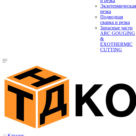
и резка
Экзотермическая
резка
Подводная
сварка и резка
Запасные части
ARC GOUGING
&
EXOTHERMIC
CUTTING
Каталог