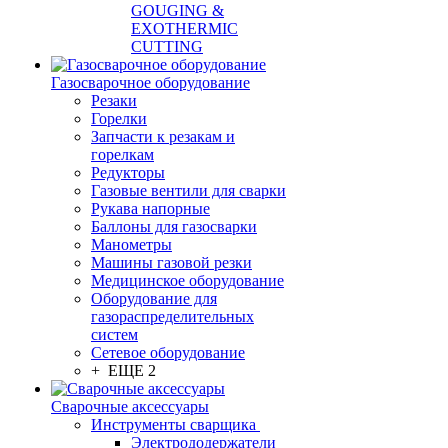
GOUGING &
EXOTHERMIC
CUTTING
Газосварочное оборудование
Резаки
Горелки
Запчасти к резакам и
горелкам
Редукторы
Газовые вентили для сварки
Рукава напорные
Баллоны для газосварки
Манометры
Машины газовой резки
Медицинское оборудование
Оборудование для
газораспределительных
систем
Сетевое оборудование
+ ЕЩЕ 2
Сварочные аксессуары
Инструменты сварщика
Электрододержатели