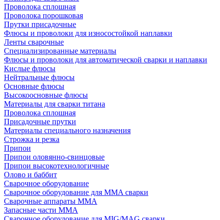
Проволока сплошная
Проволока порошковая
Прутки присадочные
Флюсы и проволоки для износостойкой наплавки
Ленты сварочные
Специализированные материалы
Флюсы и проволоки для автоматической сварки и наплавки
Кислые флюсы
Нейтральные флюсы
Основные флюсы
Высокоосновные флюсы
Материалы для сварки титана
Проволока сплошная
Присадочные прутки
Материалы специального назначения
Строжка и резка
Припои
Припои оловянно-свинцовые
Припои высокотехнологичные
Олово и баббит
Сварочное оборудование
Сварочное оборудование для MMA сварки
Сварочные аппараты MMA
Запасные части MMA
Сварочное оборудование для MIG/MAG сварки