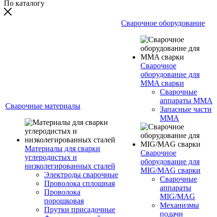
По каталогу
Сварочное оборудование
Сварочное
оборудование для
MMA сварки
Сварочные
аппараты MMA
Сварочные материалы
Запасные части
MMA
Материалы для сварки
Сварочное
углеродистых и
оборудование для
низколегированных сталей
MIG/MAG сварки
Электроды сварочные
Сварочные
Проволока сплошная
аппараты
Проволока
MIG/MAG
порошковая
Механизмы
Прутки присадочные
подачи