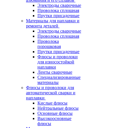
алюминия и его сплавов
Электроды сварочные
Проволока сплошная
Прутки присадочные
Материалы для наплавки и
ремонта деталей
Электроды сварочные
Проволока сплошная
Проволока
порошковая
Прутки присадочные
Флюсы и проволоки
для износостойкой
наплавки
Ленты сварочные
Специализированные
материалы
Флюсы и проволоки для
автоматической сварки и
наплавки
Кислые флюсы
Нейтральные флюсы
Основные флюсы
Высокоосновные
флюсы