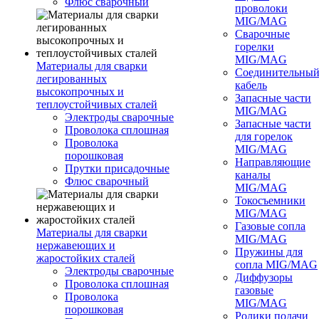
Флюс сварочный
проволоки
MIG/MAG
Сварочные
горелки
MIG/MAG
Материалы для сварки
Соединительны
легированных
кабель
высокопрочных и
Запасные части
теплоустойчивых сталей
MIG/MAG
Электроды сварочные
Запасные части
Проволока сплошная
для горелок
Проволока
MIG/MAG
порошковая
Направляющие
Прутки присадочные
каналы
Флюс сварочный
MIG/MAG
Токосъемники
MIG/MAG
Газовые сопла
Материалы для сварки
MIG/MAG
нержавеющих и
Пружины для
жаростойких сталей
сопла MIG/MAG
Электроды сварочные
Диффузоры
Проволока сплошная
газовые
Проволока
MIG/MAG
порошковая
Ролики подачи