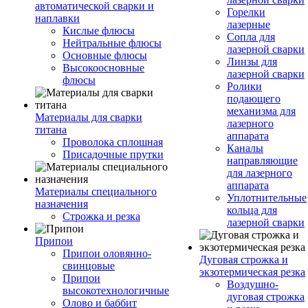
автоматической сварки и
Горелки
наплавки
лазерные
Кислые флюсы
Сопла для
Нейтральные флюсы
лазерной сварки
Основные флюсы
Линзы для
Высокоосновные
лазерной сварки
флюсы
Ролики
подающего
механизма для
Материалы для сварки
лазерного
титана
аппарата
Проволока сплошная
Каналы
Присадочные прутки
направляющие
для лазерного
аппарата
Материалы специального
Уплотнительные
назначения
кольца для
Строжка и резка
лазерной сварки
Припои
Припои оловянно-
Дуговая строжка и
свинцовые
экзотермическая резка
Припои
Воздушно-
высокотехнологичные
дуговая строжка
Олово и баббит