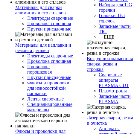
Наборы для TIG
Материалы для сварки
горелки
алюминия и его сплавов
Головки TIG
Электроды сварочные
горелок
Проволока сплошная
Запасные части
Прутки присадочные
TIG
+ ЕЩЕ
Материалы для наплавки и
ремонта деталей
Электроды сварочные
Воздушно-плазменная
Проволока сплошная
сварка, резка и
Проволока
строжка
порошковая
Сварочные
Прутки присадочные
аппараты
Флюсы и проволоки
PLASMA CUT
для износостойкой
Плазмотроны
наплавки
Запасные части
Ленты сварочные
PLASMA
Специализированные
материалы
Лазерная сварка, резка
и очистка
Аппараты
Флюсы и проволоки для
лазерной сварки