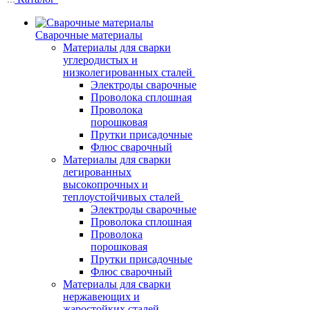
Сварочные материалы
Материалы для сварки
углеродистых и
низколегированных сталей
Электроды сварочные
Проволока сплошная
Проволока
порошковая
Прутки присадочные
Флюс сварочный
Материалы для сварки
легированных
высокопрочных и
теплоустойчивых сталей
Электроды сварочные
Проволока сплошная
Проволока
порошковая
Прутки присадочные
Флюс сварочный
Материалы для сварки
нержавеющих и
жаростойких сталей