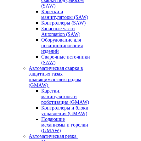
сварки под флюсом
(SAW)
Каретки и
манипуляторы (SAW)
Контроллеры (SAW)
Запасные части
Automation (SAW)
Оборудование для
позиционирования
изделий
Сварочные источники
(SAW)
Автоматическая сварка в
защитных газах
плавящимся электродом
(GMAW)
Каретки,
манипуляторы и
роботизация (GMAW)
Контроллеры и блоки
управления (GMAW)
Подающие
механизмы и горелки
(GMAW)
Автоматическая резка