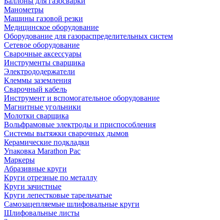
Баллоны для газосварки
Манометры
Машины газовой резки
Медицинское оборудование
Оборудование для газораспределительных систем
Сетевое оборудование
Сварочные аксессуары
Инструменты сварщика
Электрододержатели
Клеммы заземления
Сварочный кабель
Инструмент и вспомогательное оборудование
Магнитные угольники
Молотки сварщика
Вольфрамовые электроды и приспособления
Системы вытяжки сварочных дымов
Керамические подкладки
Упаковка Marathon Pac
Маркеры
Абразивные круги
Круги отрезные по металлу
Круги зачистные
Круги лепестковые тарельчатые
Самозацепляемые шлифовальные круги
Шлифовальные листы