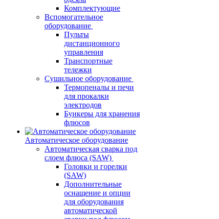
Комплектующие
Вспомогательное
оборудование
Пульты
дистанционного
управления
Транспортные
тележки
Сушильное оборудование
Термопеналы и печи
для прокалки
электродов
Бункеры для хранения
флюсов
Автоматическое оборудование
Автоматическая сварка под
слоем флюса (SAW)
Головки и горелки
(SAW)
Дополнительные
оснащение и опции
для оборудования
автоматической