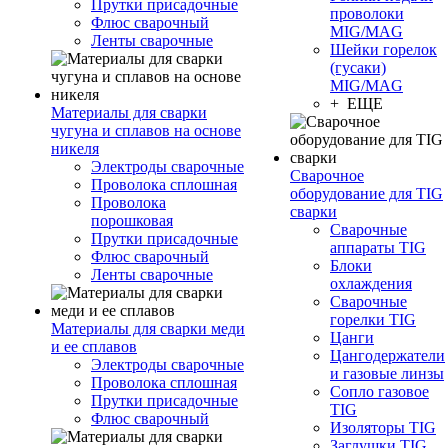
Прутки присадочные
проволоки
Флюс сварочный
MIG/MAG
Ленты сварочные
Шейки горелок
(гусаки)
MIG/MAG
+ ЕЩЕ
Материалы для сварки
чугуна и сплавов на основе
никеля
Электроды сварочные
Сварочное
Проволока сплошная
оборудование для TIG
Проволока
сварки
порошковая
Сварочные
Прутки присадочные
аппараты TIG
Флюс сварочный
Блоки
Ленты сварочные
охлаждения
Сварочные
горелки TIG
Материалы для сварки меди
Цанги
и ее сплавов
Цангодержатели
Электроды сварочные
и газовые линзы
Проволока сплошная
Сопло газовое
Прутки присадочные
TIG
Флюс сварочный
Изоляторы TIG
Заглушки TIG