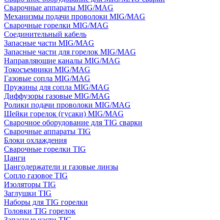
Сварочные аппараты MIG/MAG
Механизмы подачи проволоки MIG/MAG
Сварочные горелки MIG/MAG
Соединительный кабель
Запасные части MIG/MAG
Запасные части для горелок MIG/MAG
Направляющие каналы MIG/MAG
Токосъемники MIG/MAG
Газовые сопла MIG/MAG
Пружины для сопла MIG/MAG
Диффузоры газовые MIG/MAG
Ролики подачи проволоки MIG/MAG
Шейки горелок (гусаки) MIG/MAG
Сварочное оборудование для TIG сварки
Сварочные аппараты TIG
Блоки охлаждения
Сварочные горелки TIG
Цанги
Цангодержатели и газовые линзы
Сопло газовое TIG
Изоляторы TIG
Заглушки TIG
Наборы для TIG горелки
Головки TIG горелок
Запасные части TIG