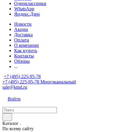
Одноклассники
WhatsApp
Яндекс.Дзен
Новости
Акции
Доставка
Оплата
О компании
Как купить
Контакты
Обзоры
...
+7 (495) 225-95-78
+7 (495) 225-95-78
Многоканальный
sale@ktnd.ru
Войти
Каталог
По всему сайту