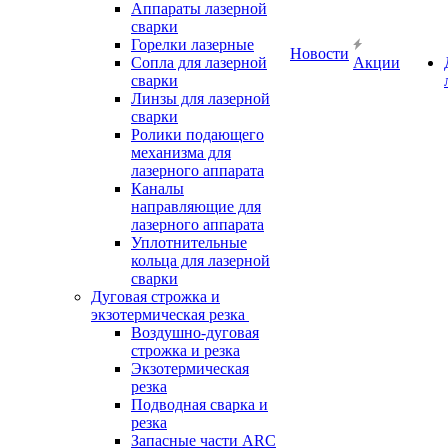
Аппараты лазерной
сварки
Горелки лазерные
Новости
Сопла для лазерной
Акции
сварки
Линзы для лазерной
сварки
Ролики подающего
механизма для
лазерного аппарата
Каналы
направляющие для
лазерного аппарата
Уплотнительные
кольца для лазерной
сварки
Дуговая строжка и
экзотермическая резка
Воздушно-дуговая
строжка и резка
Экзотермическая
резка
Подводная сварка и
резка
Запасные части ARC