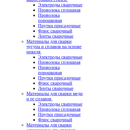
Электроды сварочные
Проволока сплошная
Проволока
порошковая
Прутки присадочные
Флюс сварочный
Ленты сварочные
Материалы для сварки
чугуна и сплавов на основе
никеля
Электроды сварочные
Проволока сплошная
Проволока
порошковая
Прутки присадочные
Флюс сварочный
Ленты сварочные
Материалы для сварки меди
и ее сплавов
Электроды сварочные
Проволока сплошная
Прутки присадочные
Флюс сварочный
Материалы для сварки