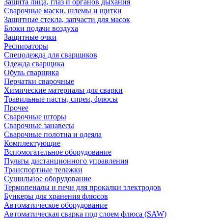
Защита лица, глаз и органов дыхания
Сварочные маски, шлемы и щитки
Защитные стекла, запчасти для масок
Блоки подачи воздуха
Защитные очки
Респираторы
Спецодежда для сварщиков
Одежда сварщика
Обувь сварщика
Перчатки сварочные
Химические материалы для сварки
Травильные пасты, спреи, флюсы
Прочее
Сварочные шторы
Сварочные занавесы
Сварочные полотна и одеяла
Комплектующие
Вспомогательное оборудование
Пульты дистанционного управления
Транспортные тележки
Сушильное оборудование
Термопеналы и печи для прокалки электродов
Бункеры для хранения флюсов
Автоматическое оборудование
Автоматическая сварка под слоем флюса (SAW)