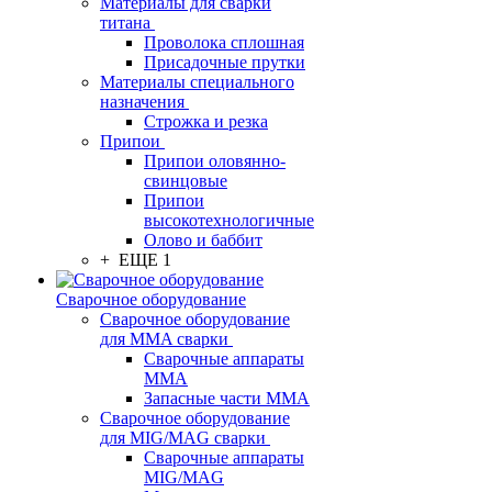
Материалы для сварки
титана
Проволока сплошная
Присадочные прутки
Материалы специального
назначения
Строжка и резка
Припои
Припои оловянно-
свинцовые
Припои
высокотехнологичные
Олово и баббит
+ ЕЩЕ 1
Сварочное оборудование
Сварочное оборудование
для MMA сварки
Сварочные аппараты
MMA
Запасные части MMA
Сварочное оборудование
для MIG/MAG сварки
Сварочные аппараты
MIG/MAG