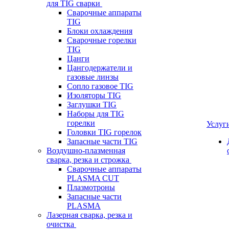
для TIG сварки
Сварочные аппараты
TIG
Блоки охлаждения
Сварочные горелки
TIG
Цанги
Цангодержатели и
газовые линзы
Сопло газовое TIG
Изоляторы TIG
Заглушки TIG
Наборы для TIG
горелки
Услуг
Головки TIG горелок
Запасные части TIG
Воздушно-плазменная
сварка, резка и строжка
Сварочные аппараты
PLASMA CUT
Плазмотроны
Запасные части
PLASMA
Лазерная сварка, резка и
очистка