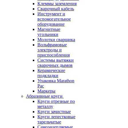
Клеммы заземления
Сварочный кабель
Инструмент и
вспомогательное
оборудование
Магнитные
угольники
Молотки сварщика
Вольфрамовые
электроды и
приспособления
Системы вытяжки
сварочных дымов
Керамические
подкладки
Упаковка Marathon
Pac
Маркеры
Абразивные круги
Круги отрезные по
металлу
Круги зачистные
Круги лепестковые
тарельчатые
Самозацепляемые