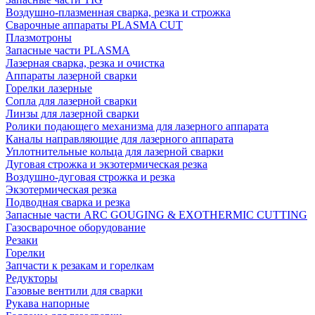
Воздушно-плазменная сварка, резка и строжка
Сварочные аппараты PLASMA CUT
Плазмотроны
Запасные части PLASMA
Лазерная сварка, резка и очистка
Аппараты лазерной сварки
Горелки лазерные
Сопла для лазерной сварки
Линзы для лазерной сварки
Ролики подающего механизма для лазерного аппарата
Каналы направляющие для лазерного аппарата
Уплотнительные кольца для лазерной сварки
Дуговая строжка и экзотермическая резка
Воздушно-дуговая строжка и резка
Экзотермическая резка
Подводная сварка и резка
Запасные части ARC GOUGING & EXOTHERMIC CUTTING
Газосварочное оборудование
Резаки
Горелки
Запчасти к резакам и горелкам
Редукторы
Газовые вентили для сварки
Рукава напорные