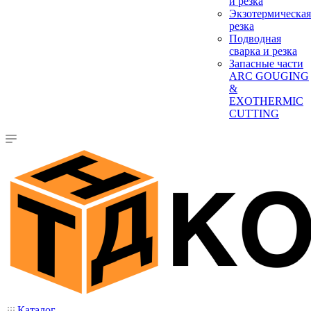
и резка
Экзотермическая
резка
Подводная
сварка и резка
Запасные части
ARC GOUGING
&
EXOTHERMIC
CUTTING
Каталог