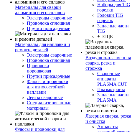
Наборы для TIG
Материалы для сварки
горелки
алюминия и его сплавов
Головки TIG
Электроды сварочные
горелок
Проволока сплошная
Запасные части
Прутки присадочные
TIG
+ ЕЩЕ
Материалы для наплавки и
ремонта деталей
Электроды сварочные
Воздушно-плазменная
Проволока сплошная
сварка, резка и
Проволока
строжка
порошковая
Сварочные
Прутки присадочные
аппараты
Флюсы и проволоки
PLASMA CUT
для износостойкой
Плазмотроны
наплавки
Запасные части
Ленты сварочные
PLASMA
Специализированные
материалы
Лазерная сварка, резка
и очистка
Аппараты
Флюсы и проволоки для
лазерной сварки