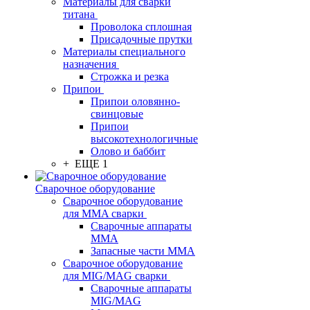
Материалы для сварки
титана
Проволока сплошная
Присадочные прутки
Материалы специального
назначения
Строжка и резка
Припои
Припои оловянно-
свинцовые
Припои
высокотехнологичные
Олово и баббит
+ ЕЩЕ 1
Сварочное оборудование
Сварочное оборудование
для MMA сварки
Сварочные аппараты
MMA
Запасные части MMA
Сварочное оборудование
для MIG/MAG сварки
Сварочные аппараты
MIG/MAG