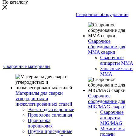
По каталогу
Сварочное оборудование
Сварочное
оборудование для
MMA сварки
Сварочные
аппараты MMA
Сварочные материалы
Запасные части
MMA
Материалы для сварки
Сварочное
углеродистых и
оборудование для
низколегированных сталей
MIG/MAG сварки
Электроды сварочные
Сварочные
Проволока сплошная
аппараты
Проволока
MIG/MAG
порошковая
Механизмы
Прутки присадочные
подачи