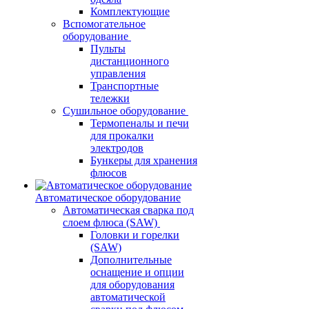
Комплектующие
Вспомогательное
оборудование
Пульты
дистанционного
управления
Транспортные
тележки
Сушильное оборудование
Термопеналы и печи
для прокалки
электродов
Бункеры для хранения
флюсов
Автоматическое оборудование
Автоматическая сварка под
слоем флюса (SAW)
Головки и горелки
(SAW)
Дополнительные
оснащение и опции
для оборудования
автоматической