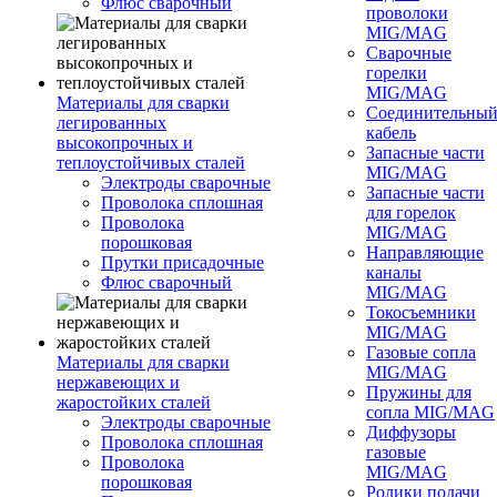
Флюс сварочный
проволоки
MIG/MAG
Сварочные
горелки
MIG/MAG
Материалы для сварки
Соединительны
легированных
кабель
высокопрочных и
Запасные части
теплоустойчивых сталей
MIG/MAG
Электроды сварочные
Запасные части
Проволока сплошная
для горелок
Проволока
MIG/MAG
порошковая
Направляющие
Прутки присадочные
каналы
Флюс сварочный
MIG/MAG
Токосъемники
MIG/MAG
Газовые сопла
Материалы для сварки
MIG/MAG
нержавеющих и
Пружины для
жаростойких сталей
сопла MIG/MAG
Электроды сварочные
Диффузоры
Проволока сплошная
газовые
Проволока
MIG/MAG
порошковая
Ролики подачи