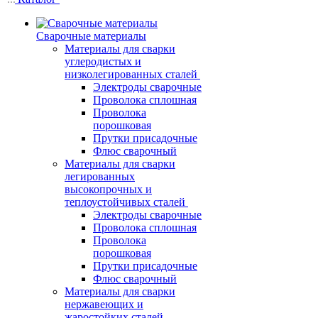
Сварочные материалы
Материалы для сварки
углеродистых и
низколегированных сталей
Электроды сварочные
Проволока сплошная
Проволока
порошковая
Прутки присадочные
Флюс сварочный
Материалы для сварки
легированных
высокопрочных и
теплоустойчивых сталей
Электроды сварочные
Проволока сплошная
Проволока
порошковая
Прутки присадочные
Флюс сварочный
Материалы для сварки
нержавеющих и
жаростойких сталей