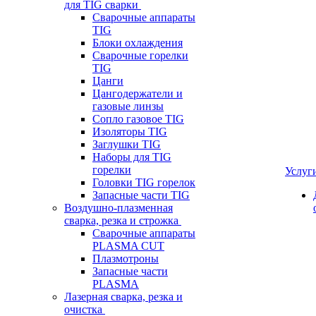
для TIG сварки
Сварочные аппараты
TIG
Блоки охлаждения
Сварочные горелки
TIG
Цанги
Цангодержатели и
газовые линзы
Сопло газовое TIG
Изоляторы TIG
Заглушки TIG
Наборы для TIG
горелки
Услуг
Головки TIG горелок
Запасные части TIG
Воздушно-плазменная
сварка, резка и строжка
Сварочные аппараты
PLASMA CUT
Плазмотроны
Запасные части
PLASMA
Лазерная сварка, резка и
очистка