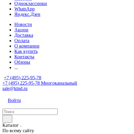
Одноклассники
WhatsApp
Яндекс.Дзен
Новости
Акции
Доставка
Оплата
О компании
Как купить
Контакты
Обзоры
...
+7 (495) 225-95-78
+7 (495) 225-95-78
Многоканальный
sale@ktnd.ru
Войти
Каталог
По всему сайту