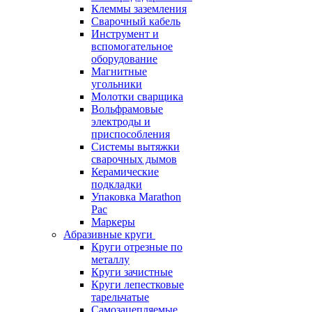
Клеммы заземления
Сварочный кабель
Инструмент и
вспомогательное
оборудование
Магнитные
угольники
Молотки сварщика
Вольфрамовые
электроды и
приспособления
Системы вытяжки
сварочных дымов
Керамические
подкладки
Упаковка Marathon
Pac
Маркеры
Абразивные круги
Круги отрезные по
металлу
Круги зачистные
Круги лепестковые
тарельчатые
Самозацепляемые