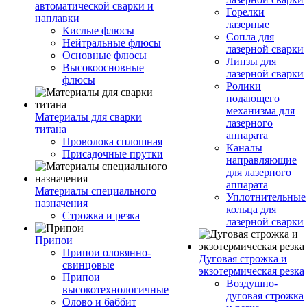
автоматической сварки и
Горелки
наплавки
лазерные
Кислые флюсы
Сопла для
Нейтральные флюсы
лазерной сварки
Основные флюсы
Линзы для
Высокоосновные
лазерной сварки
флюсы
Ролики
подающего
механизма для
Материалы для сварки
лазерного
титана
аппарата
Проволока сплошная
Каналы
Присадочные прутки
направляющие
для лазерного
аппарата
Материалы специального
Уплотнительные
назначения
кольца для
Строжка и резка
лазерной сварки
Припои
Припои оловянно-
Дуговая строжка и
свинцовые
экзотермическая резка
Припои
Воздушно-
высокотехнологичные
дуговая строжка
Олово и баббит