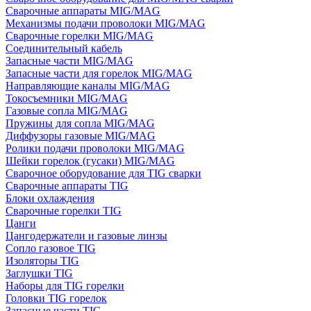
Сварочные аппараты MIG/MAG
Механизмы подачи проволоки MIG/MAG
Сварочные горелки MIG/MAG
Соединительный кабель
Запасные части MIG/MAG
Запасные части для горелок MIG/MAG
Направляющие каналы MIG/MAG
Токосъемники MIG/MAG
Газовые сопла MIG/MAG
Пружины для сопла MIG/MAG
Диффузоры газовые MIG/MAG
Ролики подачи проволоки MIG/MAG
Шейки горелок (гусаки) MIG/MAG
Сварочное оборудование для TIG сварки
Сварочные аппараты TIG
Блоки охлаждения
Сварочные горелки TIG
Цанги
Цангодержатели и газовые линзы
Сопло газовое TIG
Изоляторы TIG
Заглушки TIG
Наборы для TIG горелки
Головки TIG горелок
Запасные части TIG