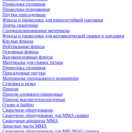
Проволока сплошная
Проволока порошковая
Прутки присадочные
Флюсы и проволоки для износостойкой наплавки
Ленты сварочные
Специализированные материалы
Флюсы и проволоки для автоматической сварки и наплавки
Кислые флюсы
Нейтральные флюсы
Основные флюсы
Высокоосновные флюсы
Материалы для сварки титана
Проволока сплошная
Присадочные прутки
Материалы специального назначения
Строжка и резка
Припои
Припои оловянно-свинцовые
Припои высокотехнологичные
Олово и баббит
Сварочное оборудование
Сварочное оборудование для MMA сварки
Сварочные аппараты MMA
Запасные части MMA
Сварочное оборудование для MIG/MAG сварки