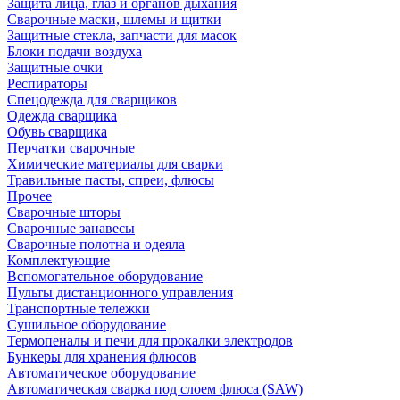
Защита лица, глаз и органов дыхания
Сварочные маски, шлемы и щитки
Защитные стекла, запчасти для масок
Блоки подачи воздуха
Защитные очки
Респираторы
Спецодежда для сварщиков
Одежда сварщика
Обувь сварщика
Перчатки сварочные
Химические материалы для сварки
Травильные пасты, спреи, флюсы
Прочее
Сварочные шторы
Сварочные занавесы
Сварочные полотна и одеяла
Комплектующие
Вспомогательное оборудование
Пульты дистанционного управления
Транспортные тележки
Сушильное оборудование
Термопеналы и печи для прокалки электродов
Бункеры для хранения флюсов
Автоматическое оборудование
Автоматическая сварка под слоем флюса (SAW)