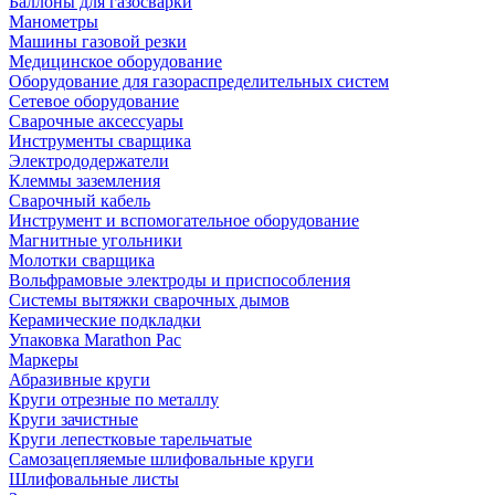
Баллоны для газосварки
Манометры
Машины газовой резки
Медицинское оборудование
Оборудование для газораспределительных систем
Сетевое оборудование
Сварочные аксессуары
Инструменты сварщика
Электрододержатели
Клеммы заземления
Сварочный кабель
Инструмент и вспомогательное оборудование
Магнитные угольники
Молотки сварщика
Вольфрамовые электроды и приспособления
Системы вытяжки сварочных дымов
Керамические подкладки
Упаковка Marathon Pac
Маркеры
Абразивные круги
Круги отрезные по металлу
Круги зачистные
Круги лепестковые тарельчатые
Самозацепляемые шлифовальные круги
Шлифовальные листы