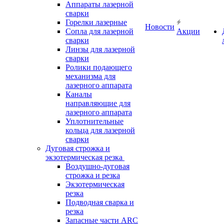
Аппараты лазерной
сварки
Горелки лазерные
Новости
Сопла для лазерной
Акции
сварки
Линзы для лазерной
сварки
Ролики подающего
механизма для
лазерного аппарата
Каналы
направляющие для
лазерного аппарата
Уплотнительные
кольца для лазерной
сварки
Дуговая строжка и
экзотермическая резка
Воздушно-дуговая
строжка и резка
Экзотермическая
резка
Подводная сварка и
резка
Запасные части ARC