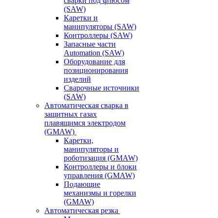
сварки под флюсом
(SAW)
Каретки и
манипуляторы (SAW)
Контроллеры (SAW)
Запасные части
Automation (SAW)
Оборудование для
позиционирования
изделий
Сварочные источники
(SAW)
Автоматическая сварка в
защитных газах
плавящимся электродом
(GMAW)
Каретки,
манипуляторы и
роботизация (GMAW)
Контроллеры и блоки
управления (GMAW)
Подающие
механизмы и горелки
(GMAW)
Автоматическая резка