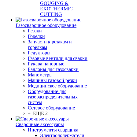
GOUGING &
EXOTHERMIC
CUTTING
Газосварочное оборудование
Резаки
Горелки
Запчасти к резакам и
горелкам
Редукторы
Газовые вентили для сварки
Рукава напорные
Баллоны для газосварки
Манометры
Машины газовой резки
Медицинское оборудование
Оборудование для
газораспределительных
систем
Сетевое оборудование
+ ЕЩЕ 2
Сварочные аксессуары
Инструменты сварщика
Электрододержатели