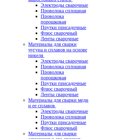
Электроды сварочные
Проволока сплошная
Проволока
порошковая
Прутки присадочные
Флюс сварочный
Ленты сварочные
Материалы для сварки
чугуна и сплавов на основе
никеля
Электроды сварочные
Проволока сплошная
Проволока
порошковая
Прутки присадочные
Флюс сварочный
Ленты сварочные
Материалы для сварки меди
и ее сплавов
Электроды сварочные
Проволока сплошная
Прутки присадочные
Флюс сварочный
Материалы для сварки