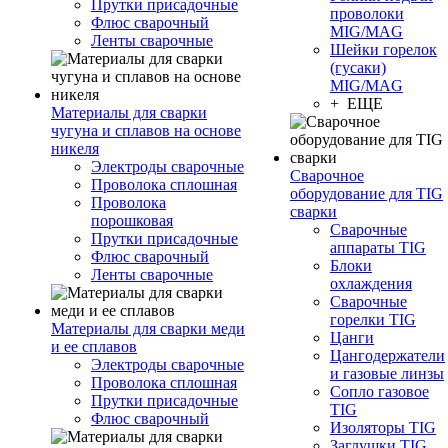
Прутки присадочные
проволоки
Флюс сварочный
MIG/MAG
Ленты сварочные
Шейки горелок
(гусаки)
MIG/MAG
+ ЕЩЕ
Материалы для сварки
чугуна и сплавов на основе
никеля
Электроды сварочные
Сварочное
Проволока сплошная
оборудование для TIG
Проволока
сварки
порошковая
Сварочные
Прутки присадочные
аппараты TIG
Флюс сварочный
Блоки
Ленты сварочные
охлаждения
Сварочные
горелки TIG
Материалы для сварки меди
Цанги
и ее сплавов
Цангодержатели
Электроды сварочные
и газовые линзы
Проволока сплошная
Сопло газовое
Прутки присадочные
TIG
Флюс сварочный
Изоляторы TIG
Заглушки TIG