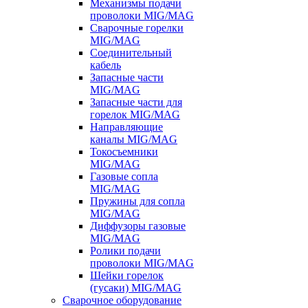
Механизмы подачи
проволоки MIG/MAG
Сварочные горелки
MIG/MAG
Соединительный
кабель
Запасные части
MIG/MAG
Запасные части для
горелок MIG/MAG
Направляющие
каналы MIG/MAG
Токосъемники
MIG/MAG
Газовые сопла
MIG/MAG
Пружины для сопла
MIG/MAG
Диффузоры газовые
MIG/MAG
Ролики подачи
проволоки MIG/MAG
Шейки горелок
(гусаки) MIG/MAG
Сварочное оборудование