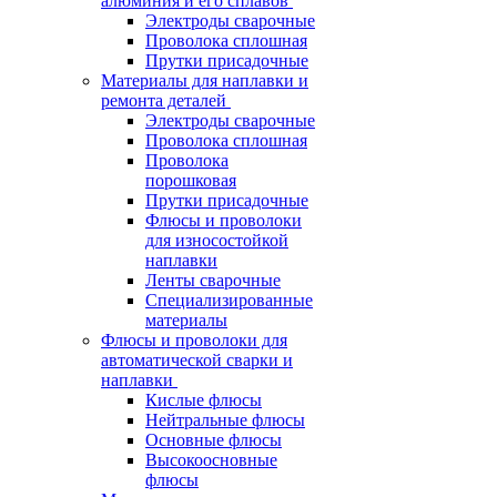
алюминия и его сплавов
Электроды сварочные
Проволока сплошная
Прутки присадочные
Материалы для наплавки и
ремонта деталей
Электроды сварочные
Проволока сплошная
Проволока
порошковая
Прутки присадочные
Флюсы и проволоки
для износостойкой
наплавки
Ленты сварочные
Специализированные
материалы
Флюсы и проволоки для
автоматической сварки и
наплавки
Кислые флюсы
Нейтральные флюсы
Основные флюсы
Высокоосновные
флюсы