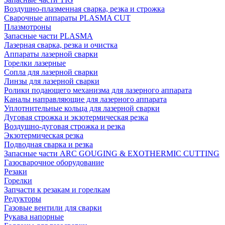
Воздушно-плазменная сварка, резка и строжка
Сварочные аппараты PLASMA CUT
Плазмотроны
Запасные части PLASMA
Лазерная сварка, резка и очистка
Аппараты лазерной сварки
Горелки лазерные
Сопла для лазерной сварки
Линзы для лазерной сварки
Ролики подающего механизма для лазерного аппарата
Каналы направляющие для лазерного аппарата
Уплотнительные кольца для лазерной сварки
Дуговая строжка и экзотермическая резка
Воздушно-дуговая строжка и резка
Экзотермическая резка
Подводная сварка и резка
Запасные части ARC GOUGING & EXOTHERMIC CUTTING
Газосварочное оборудование
Резаки
Горелки
Запчасти к резакам и горелкам
Редукторы
Газовые вентили для сварки
Рукава напорные