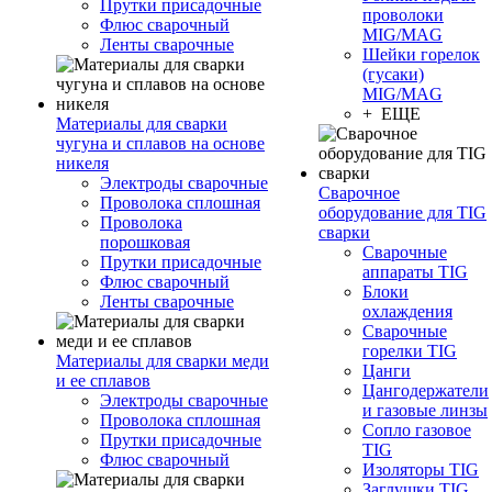
Прутки присадочные
проволоки
Флюс сварочный
MIG/MAG
Ленты сварочные
Шейки горелок
(гусаки)
MIG/MAG
+ ЕЩЕ
Материалы для сварки
чугуна и сплавов на основе
никеля
Электроды сварочные
Сварочное
Проволока сплошная
оборудование для TIG
Проволока
сварки
порошковая
Сварочные
Прутки присадочные
аппараты TIG
Флюс сварочный
Блоки
Ленты сварочные
охлаждения
Сварочные
горелки TIG
Материалы для сварки меди
Цанги
и ее сплавов
Цангодержатели
Электроды сварочные
и газовые линзы
Проволока сплошная
Сопло газовое
Прутки присадочные
TIG
Флюс сварочный
Изоляторы TIG
Заглушки TIG