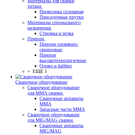
Материалы для сварки
титана
Проволока сплошная
Присадочные прутки
Материалы специального
назначения
Строжка и резка
Припои
Припои оловянно-
свинцовые
Припои
высокотехнологичные
Олово и баббит
+ ЕЩЕ 1
Сварочное оборудование
Сварочное оборудование
для MMA сварки
Сварочные аппараты
MMA
Запасные части MMA
Сварочное оборудование
для MIG/MAG сварки
Сварочные аппараты
MIG/MAG