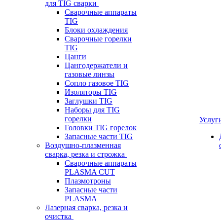
для TIG сварки
Сварочные аппараты
TIG
Блоки охлаждения
Сварочные горелки
TIG
Цанги
Цангодержатели и
газовые линзы
Сопло газовое TIG
Изоляторы TIG
Заглушки TIG
Наборы для TIG
горелки
Услуг
Головки TIG горелок
Запасные части TIG
Воздушно-плазменная
сварка, резка и строжка
Сварочные аппараты
PLASMA CUT
Плазмотроны
Запасные части
PLASMA
Лазерная сварка, резка и
очистка