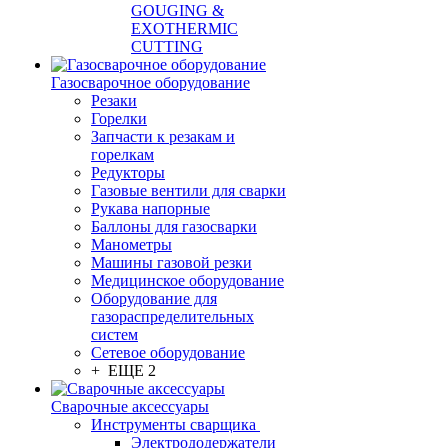
GOUGING &
EXOTHERMIC
CUTTING
Газосварочное оборудование
Резаки
Горелки
Запчасти к резакам и
горелкам
Редукторы
Газовые вентили для сварки
Рукава напорные
Баллоны для газосварки
Манометры
Машины газовой резки
Медицинское оборудование
Оборудование для
газораспределительных
систем
Сетевое оборудование
+ ЕЩЕ 2
Сварочные аксессуары
Инструменты сварщика
Электрододержатели