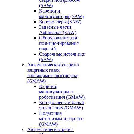
сварки под флюсом
(SAW)
Каретки и
манипуляторы (SAW)
Контроллеры (SAW)
Запасные части
Automation (SAW)
Оборудование для
позиционирования
изделий
Сварочные источники
(SAW)
Автоматическая сварка в
защитных газах
плавящимся электродом
(GMAW)
Каретки,
манипуляторы и
роботизация (GMAW)
Контроллеры и блоки
управления (GMAW)
Подающие
механизмы и горелки
(GMAW)
Автоматическая резка