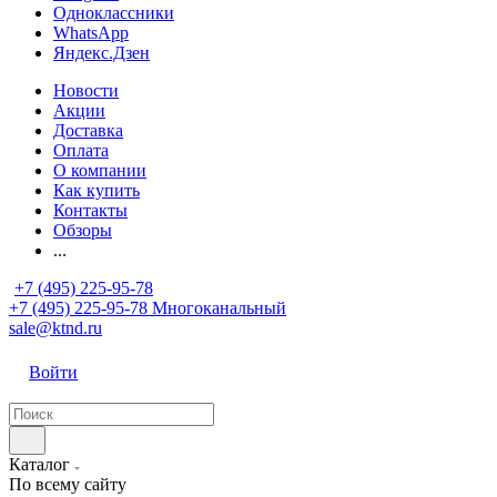
Одноклассники
WhatsApp
Яндекс.Дзен
Новости
Акции
Доставка
Оплата
О компании
Как купить
Контакты
Обзоры
...
+7 (495) 225-95-78
+7 (495) 225-95-78
Многоканальный
sale@ktnd.ru
Войти
Каталог
По всему сайту