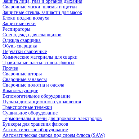
Защита лица, глаз и органов дыхания
Сварочные маски, шлемы и щитки
Защитные стекла, запчасти для масок
Блоки подачи воздуха
Защитные очки
Респираторы
Спецодежда для сварщиков
Одежда сварщика
Обувь сварщика
Перчатки сварочные
Химические материалы для сварки
Травильные пасты, спреи, флюсы
Прочее
Сварочные шторы
Сварочные занавесы
Сварочные полотна и одеяла
Комплектующие
Вспомогательное оборудование
Пульты дистанционного управления
Транспортные тележки
Сушильное оборудование
Термопеналы и печи для прокалки электродов
Бункеры для хранения флюсов
Автоматическое оборудование
Автоматическая сварка под слоем флюса (SAW)