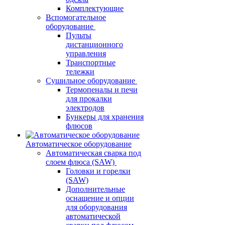
Комплектующие
Вспомогательное
оборудование
Пульты
дистанционного
управления
Транспортные
тележки
Сушильное оборудование
Термопеналы и печи
для прокалки
электродов
Бункеры для хранения
флюсов
Автоматическое оборудование
Автоматическая сварка под
слоем флюса (SAW)
Головки и горелки
(SAW)
Дополнительные
оснащение и опции
для оборудования
автоматической