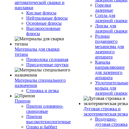
автоматической сварки и
Горелки
наплавки
лазерные
Кислые флюсы
Сопла для
Нейтральные флюсы
лазерной сварки
Основные флюсы
Линзы для
Высокоосновные
лазерной сварки
флюсы
Ролики
подающего
механизма для
Материалы для сварки
лазерного
титана
аппарата
Проволока сплошная
Каналы
Присадочные прутки
направляющие
для лазерного
аппарата
Материалы специального
Уплотнительные
назначения
кольца для
Строжка и резка
лазерной сварки
Припои
Припои оловянно-
Дуговая строжка и
свинцовые
экзотермическая резка
Припои
Воздушно-
высокотехнологичные
дуговая строжка
Олово и баббит