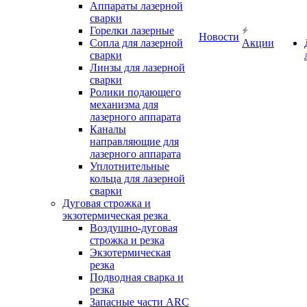
Аппараты лазерной
сварки
Горелки лазерные
Новости
Сопла для лазерной
Акции
сварки
Линзы для лазерной
сварки
Ролики подающего
механизма для
лазерного аппарата
Каналы
направляющие для
лазерного аппарата
Уплотнительные
кольца для лазерной
сварки
Дуговая строжка и
экзотермическая резка
Воздушно-дуговая
строжка и резка
Экзотермическая
резка
Подводная сварка и
резка
Запасные части ARC