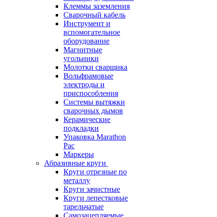
Клеммы заземления
Сварочный кабель
Инструмент и
вспомогательное
оборудование
Магнитные
угольники
Молотки сварщика
Вольфрамовые
электроды и
приспособления
Системы вытяжки
сварочных дымов
Керамические
подкладки
Упаковка Marathon
Pac
Маркеры
Абразивные круги
Круги отрезные по
металлу
Круги зачистные
Круги лепестковые
тарельчатые
Самозацепляемые