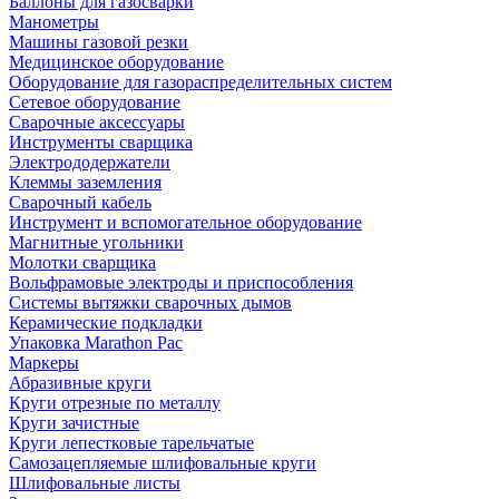
Баллоны для газосварки
Манометры
Машины газовой резки
Медицинское оборудование
Оборудование для газораспределительных систем
Сетевое оборудование
Сварочные аксессуары
Инструменты сварщика
Электрододержатели
Клеммы заземления
Сварочный кабель
Инструмент и вспомогательное оборудование
Магнитные угольники
Молотки сварщика
Вольфрамовые электроды и приспособления
Системы вытяжки сварочных дымов
Керамические подкладки
Упаковка Marathon Pac
Маркеры
Абразивные круги
Круги отрезные по металлу
Круги зачистные
Круги лепестковые тарельчатые
Самозацепляемые шлифовальные круги
Шлифовальные листы