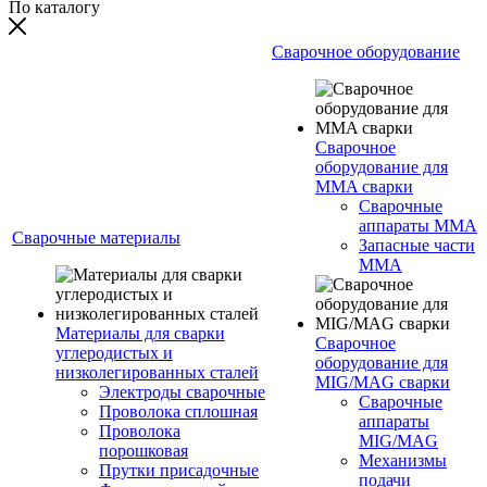
По каталогу
Сварочное оборудование
Сварочное
оборудование для
MMA сварки
Сварочные
аппараты MMA
Сварочные материалы
Запасные части
MMA
Материалы для сварки
Сварочное
углеродистых и
оборудование для
низколегированных сталей
MIG/MAG сварки
Электроды сварочные
Сварочные
Проволока сплошная
аппараты
Проволока
MIG/MAG
порошковая
Механизмы
Прутки присадочные
подачи