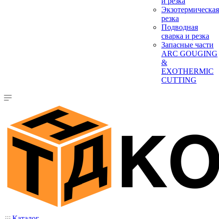
и резка
Экзотермическая
резка
Подводная
сварка и резка
Запасные части
ARC GOUGING
&
EXOTHERMIC
CUTTING
Каталог