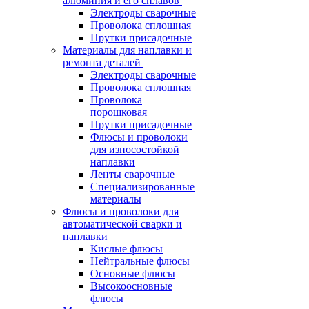
алюминия и его сплавов
Электроды сварочные
Проволока сплошная
Прутки присадочные
Материалы для наплавки и
ремонта деталей
Электроды сварочные
Проволока сплошная
Проволока
порошковая
Прутки присадочные
Флюсы и проволоки
для износостойкой
наплавки
Ленты сварочные
Специализированные
материалы
Флюсы и проволоки для
автоматической сварки и
наплавки
Кислые флюсы
Нейтральные флюсы
Основные флюсы
Высокоосновные
флюсы