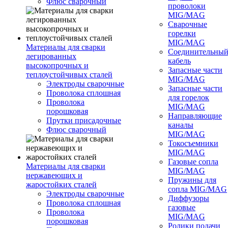
Флюс сварочный
проволоки
MIG/MAG
Сварочные
горелки
MIG/MAG
Материалы для сварки
Соединительны
легированных
кабель
высокопрочных и
Запасные части
теплоустойчивых сталей
MIG/MAG
Электроды сварочные
Запасные части
Проволока сплошная
для горелок
Проволока
MIG/MAG
порошковая
Направляющие
Прутки присадочные
каналы
Флюс сварочный
MIG/MAG
Токосъемники
MIG/MAG
Газовые сопла
Материалы для сварки
MIG/MAG
нержавеющих и
Пружины для
жаростойких сталей
сопла MIG/MAG
Электроды сварочные
Диффузоры
Проволока сплошная
газовые
Проволока
MIG/MAG
порошковая
Ролики подачи