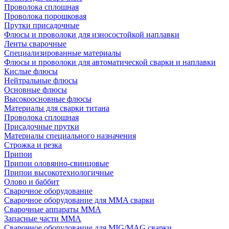
Проволока сплошная
Проволока порошковая
Прутки присадочные
Флюсы и проволоки для износостойкой наплавки
Ленты сварочные
Специализированные материалы
Флюсы и проволоки для автоматической сварки и наплавки
Кислые флюсы
Нейтральные флюсы
Основные флюсы
Высокоосновные флюсы
Материалы для сварки титана
Проволока сплошная
Присадочные прутки
Материалы специального назначения
Строжка и резка
Припои
Припои оловянно-свинцовые
Припои высокотехнологичные
Олово и баббит
Сварочное оборудование
Сварочное оборудование для MMA сварки
Сварочные аппараты MMA
Запасные части MMA
Сварочное оборудование для MIG/MAG сварки