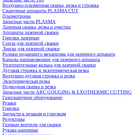
Воздушно-плазменная сварка, резка и строжка
Сварочные аппараты PLASMA CUT
Плазмотроны
Запасные части PLASMA
Лазерная сварка, резка и очистка
Аппараты лазерной сварки
Горелки лазерные
Сопла для лазерной сварки
Линзы для лазерной сварки
Ролики подающего механизма для лазерного аппарата
Каналы направляющие для лазерного аппарата
Уплотнительные кольца для лазерной сварки
Дуговая строжка и экзотермическая резка
Воздушно-дуговая строжка и резка
Экзотермическая резка
Подводная сварка и резка
Запасные части ARC GOUGING & EXOTHERMIC CUTTING
Газосварочное оборудование
Резаки
Горелки
Запчасти к резакам и горелкам
Редукторы
Газовые вентили для сварки
Рукава напорные