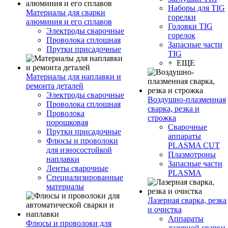
Наборы для TIG
Материалы для сварки
горелки
алюминия и его сплавов
Головки TIG
Электроды сварочные
горелок
Проволока сплошная
Запасные части
Прутки присадочные
TIG
+ ЕЩЕ
Материалы для наплавки и
ремонта деталей
Электроды сварочные
Воздушно-плазменная
Проволока сплошная
сварка, резка и
Проволока
строжка
порошковая
Сварочные
Прутки присадочные
аппараты
Флюсы и проволоки
PLASMA CUT
для износостойкой
Плазмотроны
наплавки
Запасные части
Ленты сварочные
PLASMA
Специализированные
материалы
Лазерная сварка, резка
и очистка
Аппараты
Флюсы и проволоки для
лазерной сварки