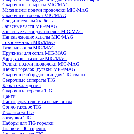
Сварочные аппараты MIG/MAG
Механизмы подачи проволоки MIG/MAG
Сварочные горелки MIG/MAG
Соединительный кабель
Запасные части MIG/MAG
Запасные части для горелок MIG/MAG
Направляющие каналы MIG/MAG
Токосъемники MIG/MAG
Газовые сопла MIG/MAG
Пружины для сопла MIG/MAG
Диффузоры газовые MIG/MAG
Ролики подачи проволоки MIG/MAG
Шейки горелок (гусаки) MIG/MAG
Сварочное оборудование для TIG сварки
Сварочные аппараты TIG
Блоки охлаждения
Сварочные горелки TIG
Цанги
Цангодержатели и газовые линзы
Сопло газовое TIG
Изоляторы TIG
Заглушки TIG
Наборы для TIG горелки
Головки TIG горелок
Запасные части TIG