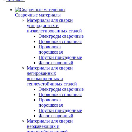
Сварочные материалы
Материалы для сварки
углеродистых и
низколегированных сталей
Электроды сварочные
Проволока сплошная
Проволока
порошковая
Прутки присадочные
Флюс сварочный
Материалы для сварки
легированных
высокопрочных и
теплоустойчивых сталей
Электроды сварочные
Проволока сплошная
Проволока
порошковая
Прутки присадочные
Флюс сварочный
Материалы для сварки
нержавеющих и
жаростойких сталей