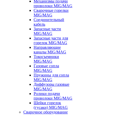
Механизмы подачи
проволоки MIG/MAG
Сварочные горелки
MIG/MAG
Соединительный
кабель
Запасные части
MIG/MAG
Запасные части для
горелок MIG/MAG
Направляющие
каналы MIG/MAG
Токосъемники
MIG/MAG
Газовые сопла
MIG/MAG
Пружины для сопла
MIG/MAG
Диффузоры газовые
MIG/MAG
Ролики подачи
проволоки MIG/MAG
Шейки горелок
(гусаки) MIG/MAG
Сварочное оборудование