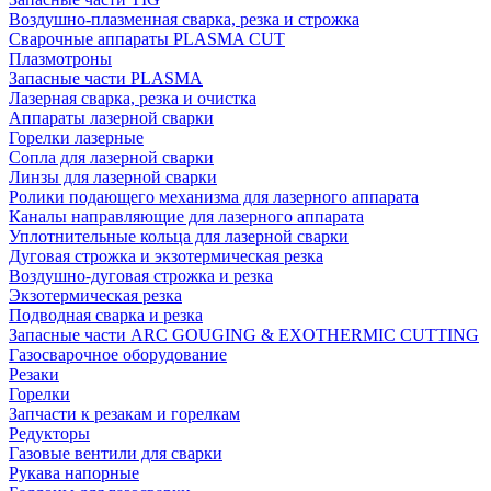
Воздушно-плазменная сварка, резка и строжка
Сварочные аппараты PLASMA CUT
Плазмотроны
Запасные части PLASMA
Лазерная сварка, резка и очистка
Аппараты лазерной сварки
Горелки лазерные
Сопла для лазерной сварки
Линзы для лазерной сварки
Ролики подающего механизма для лазерного аппарата
Каналы направляющие для лазерного аппарата
Уплотнительные кольца для лазерной сварки
Дуговая строжка и экзотермическая резка
Воздушно-дуговая строжка и резка
Экзотермическая резка
Подводная сварка и резка
Запасные части ARC GOUGING & EXOTHERMIC CUTTING
Газосварочное оборудование
Резаки
Горелки
Запчасти к резакам и горелкам
Редукторы
Газовые вентили для сварки
Рукава напорные