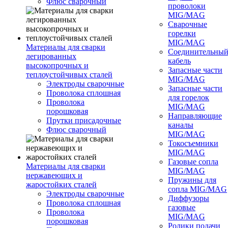
Флюс сварочный
проволоки
MIG/MAG
Сварочные
горелки
MIG/MAG
Материалы для сварки
Соединительны
легированных
кабель
высокопрочных и
Запасные части
теплоустойчивых сталей
MIG/MAG
Электроды сварочные
Запасные части
Проволока сплошная
для горелок
Проволока
MIG/MAG
порошковая
Направляющие
Прутки присадочные
каналы
Флюс сварочный
MIG/MAG
Токосъемники
MIG/MAG
Газовые сопла
Материалы для сварки
MIG/MAG
нержавеющих и
Пружины для
жаростойких сталей
сопла MIG/MAG
Электроды сварочные
Диффузоры
Проволока сплошная
газовые
Проволока
MIG/MAG
порошковая
Ролики подачи