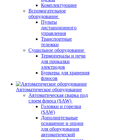
Комплектующие
Вспомогательное
оборудование
Пульты
дистанционного
управления
Транспортные
тележки
Сушильное оборудование
Термопеналы и печи
для прокалки
электродов
Бункеры для хранения
флюсов
Автоматическое оборудование
Автоматическая сварка под
слоем флюса (SAW)
Головки и горелки
(SAW)
Дополнительные
оснащение и опции
для оборудования
автоматической