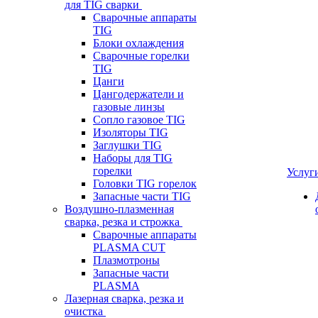
для TIG сварки
Сварочные аппараты
TIG
Блоки охлаждения
Сварочные горелки
TIG
Цанги
Цангодержатели и
газовые линзы
Сопло газовое TIG
Изоляторы TIG
Заглушки TIG
Наборы для TIG
горелки
Услуг
Головки TIG горелок
Запасные части TIG
Воздушно-плазменная
сварка, резка и строжка
Сварочные аппараты
PLASMA CUT
Плазмотроны
Запасные части
PLASMA
Лазерная сварка, резка и
очистка