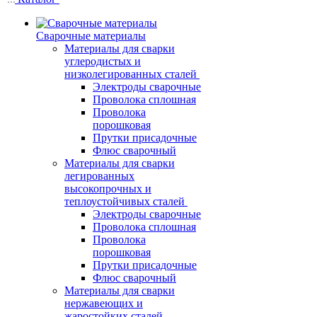
Сварочные материалы
Материалы для сварки
углеродистых и
низколегированных сталей
Электроды сварочные
Проволока сплошная
Проволока
порошковая
Прутки присадочные
Флюс сварочный
Материалы для сварки
легированных
высокопрочных и
теплоустойчивых сталей
Электроды сварочные
Проволока сплошная
Проволока
порошковая
Прутки присадочные
Флюс сварочный
Материалы для сварки
нержавеющих и
жаростойких сталей