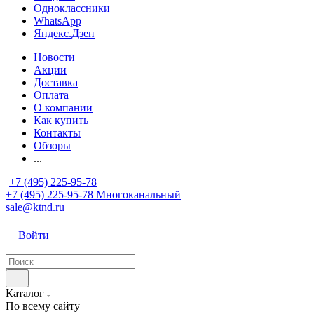
Одноклассники
WhatsApp
Яндекс.Дзен
Новости
Акции
Доставка
Оплата
О компании
Как купить
Контакты
Обзоры
...
+7 (495) 225-95-78
+7 (495) 225-95-78
Многоканальный
sale@ktnd.ru
Войти
Каталог
По всему сайту