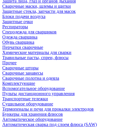
Защита лица, глаз и органов дыхания
Сварочные маски, шлемы и щитки
Защитные стекла, запчасти для масок
Блоки подачи воздуха
Защитные очки
Респираторы
Спецодежда для сварщиков
Одежда сварщика
Обувь сварщика
Перчатки сварочные
Химические материалы для сварки
Травильные пасты, спреи, флюсы
Прочее
Сварочные шторы
Сварочные занавесы
Сварочные полотна и одеяла
Комплектующие
Вспомогательное оборудование
Пульты дистанционного управления
Транспортные тележки
Сушильное оборудование
Термопеналы и печи для прокалки электродов
Бункеры для хранения флюсов
Автоматическое оборудование
Автоматическая сварка под слоем флюса (SAW)