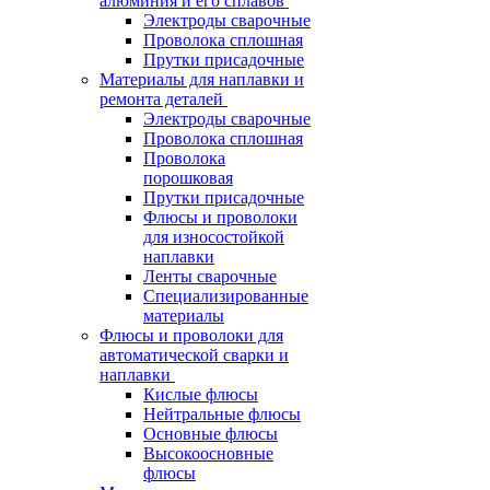
алюминия и его сплавов
Электроды сварочные
Проволока сплошная
Прутки присадочные
Материалы для наплавки и
ремонта деталей
Электроды сварочные
Проволока сплошная
Проволока
порошковая
Прутки присадочные
Флюсы и проволоки
для износостойкой
наплавки
Ленты сварочные
Специализированные
материалы
Флюсы и проволоки для
автоматической сварки и
наплавки
Кислые флюсы
Нейтральные флюсы
Основные флюсы
Высокоосновные
флюсы