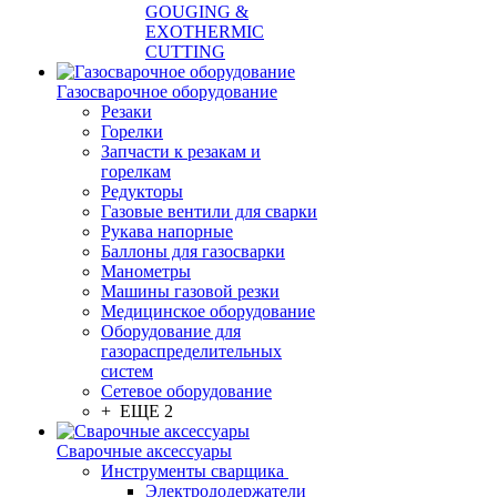
GOUGING &
EXOTHERMIC
CUTTING
Газосварочное оборудование
Резаки
Горелки
Запчасти к резакам и
горелкам
Редукторы
Газовые вентили для сварки
Рукава напорные
Баллоны для газосварки
Манометры
Машины газовой резки
Медицинское оборудование
Оборудование для
газораспределительных
систем
Сетевое оборудование
+ ЕЩЕ 2
Сварочные аксессуары
Инструменты сварщика
Электрододержатели