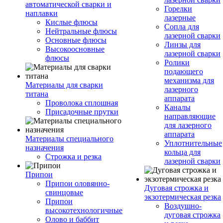
автоматической сварки и
Горелки
наплавки
лазерные
Кислые флюсы
Сопла для
Нейтральные флюсы
лазерной сварки
Основные флюсы
Линзы для
Высокоосновные
лазерной сварки
флюсы
Ролики
подающего
механизма для
Материалы для сварки
лазерного
титана
аппарата
Проволока сплошная
Каналы
Присадочные прутки
направляющие
для лазерного
аппарата
Материалы специального
Уплотнительные
назначения
кольца для
Строжка и резка
лазерной сварки
Припои
Припои оловянно-
Дуговая строжка и
свинцовые
экзотермическая резка
Припои
Воздушно-
высокотехнологичные
дуговая строжка
Олово и баббит