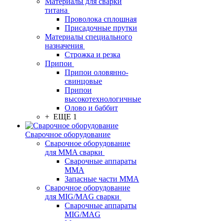
Материалы для сварки
титана
Проволока сплошная
Присадочные прутки
Материалы специального
назначения
Строжка и резка
Припои
Припои оловянно-
свинцовые
Припои
высокотехнологичные
Олово и баббит
+ ЕЩЕ 1
Сварочное оборудование
Сварочное оборудование
для MMA сварки
Сварочные аппараты
MMA
Запасные части MMA
Сварочное оборудование
для MIG/MAG сварки
Сварочные аппараты
MIG/MAG