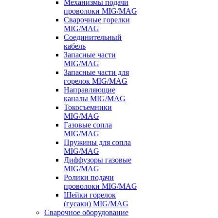
Механизмы подачи
проволоки MIG/MAG
Сварочные горелки
MIG/MAG
Соединительный
кабель
Запасные части
MIG/MAG
Запасные части для
горелок MIG/MAG
Направляющие
каналы MIG/MAG
Токосъемники
MIG/MAG
Газовые сопла
MIG/MAG
Пружины для сопла
MIG/MAG
Диффузоры газовые
MIG/MAG
Ролики подачи
проволоки MIG/MAG
Шейки горелок
(гусаки) MIG/MAG
Сварочное оборудование