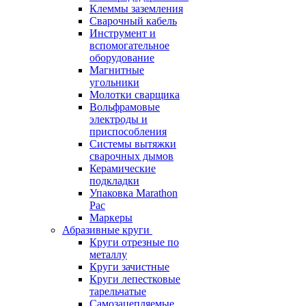
Клеммы заземления
Сварочный кабель
Инструмент и
вспомогательное
оборудование
Магнитные
угольники
Молотки сварщика
Вольфрамовые
электроды и
приспособления
Системы вытяжки
сварочных дымов
Керамические
подкладки
Упаковка Marathon
Pac
Маркеры
Абразивные круги
Круги отрезные по
металлу
Круги зачистные
Круги лепестковые
тарельчатые
Самозацепляемые