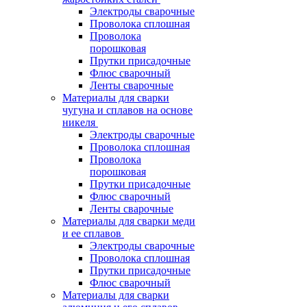
Электроды сварочные
Проволока сплошная
Проволока
порошковая
Прутки присадочные
Флюс сварочный
Ленты сварочные
Материалы для сварки
чугуна и сплавов на основе
никеля
Электроды сварочные
Проволока сплошная
Проволока
порошковая
Прутки присадочные
Флюс сварочный
Ленты сварочные
Материалы для сварки меди
и ее сплавов
Электроды сварочные
Проволока сплошная
Прутки присадочные
Флюс сварочный
Материалы для сварки