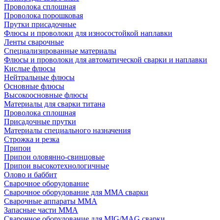
Проволока сплошная
Проволока порошковая
Прутки присадочные
Флюсы и проволоки для износостойкой наплавки
Ленты сварочные
Специализированные материалы
Флюсы и проволоки для автоматической сварки и наплавки
Кислые флюсы
Нейтральные флюсы
Основные флюсы
Высокоосновные флюсы
Материалы для сварки титана
Проволока сплошная
Присадочные прутки
Материалы специального назначения
Строжка и резка
Припои
Припои оловянно-свинцовые
Припои высокотехнологичные
Олово и баббит
Сварочное оборудование
Сварочное оборудование для MMA сварки
Сварочные аппараты MMA
Запасные части MMA
Сварочное оборудование для MIG/MAG сварки