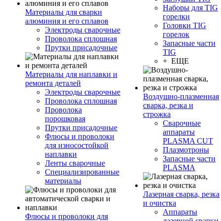
Наборы для TIG
Материалы для сварки
горелки
алюминия и его сплавов
Головки TIG
Электроды сварочные
горелок
Проволока сплошная
Запасные части
Прутки присадочные
TIG
+ ЕЩЕ
Материалы для наплавки и
ремонта деталей
Электроды сварочные
Воздушно-плазменная
Проволока сплошная
сварка, резка и
Проволока
строжка
порошковая
Сварочные
Прутки присадочные
аппараты
Флюсы и проволоки
PLASMA CUT
для износостойкой
Плазмотроны
наплавки
Запасные части
Ленты сварочные
PLASMA
Специализированные
материалы
Лазерная сварка, резка
и очистка
Аппараты
Флюсы и проволоки для
лазерной сварки