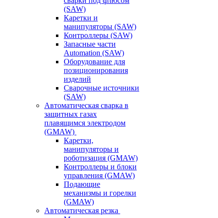
сварки под флюсом
(SAW)
Каретки и
манипуляторы (SAW)
Контроллеры (SAW)
Запасные части
Automation (SAW)
Оборудование для
позиционирования
изделий
Сварочные источники
(SAW)
Автоматическая сварка в
защитных газах
плавящимся электродом
(GMAW)
Каретки,
манипуляторы и
роботизация (GMAW)
Контроллеры и блоки
управления (GMAW)
Подающие
механизмы и горелки
(GMAW)
Автоматическая резка