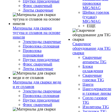
Прутки присадочные
проволоки
Флюс сварочный
MIG/MAG
Ленты сварочные
Шейки горелок
(гусаки)
MIG/MAG
+ ЕЩЕ
Материалы для сварки
чугуна и сплавов на основе
никеля
Электроды сварочные
Сварочное
Проволока сплошная
оборудование для TIG
Проволока
сварки
порошковая
Сварочные
Прутки присадочные
аппараты TIG
Флюс сварочный
Блоки
Ленты сварочные
охлаждения
Сварочные
горелки TIG
Материалы для сварки меди
Цанги
и ее сплавов
Цангодержатели
Электроды сварочные
и газовые линзы
Проволока сплошная
Сопло газовое
Прутки присадочные
TIG
Флюс сварочный
Изоляторы TIG
Заглушки TIG