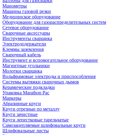
Баллоны для газосварки
Манометры
Машины газовой резки
Медицинское оборудование
Оборудование для газораспределительных систем
Сетевое оборудование
Сварочные аксессуары
Инструменты сварщика
Электрододержатели
Клеммы заземления
Сварочный кабель
Инструмент и вспомогательное оборудование
Магнитные угольники
Молотки сварщика
Вольфрамовые электроды и приспособления
Системы вытяжки сварочных дымов
Керамические подкладки
Упаковка Marathon Pac
Маркеры
Абразивные круги
Круги отрезные по металлу
Круги зачистные
Круги лепестковые тарельчатые
Самозацепляемые шлифовальные круги
Шлифовальные листы