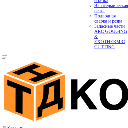
и резка
Экзотермическая
резка
Подводная
сварка и резка
Запасные части
ARC GOUGING
&
EXOTHERMIC
CUTTING
Каталог