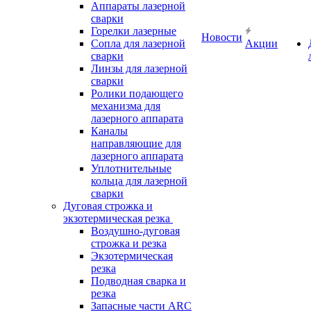
Аппараты лазерной
сварки
Горелки лазерные
Новости
Сопла для лазерной
Акции
сварки
Линзы для лазерной
сварки
Ролики подающего
механизма для
лазерного аппарата
Каналы
направляющие для
лазерного аппарата
Уплотнительные
кольца для лазерной
сварки
Дуговая строжка и
экзотермическая резка
Воздушно-дуговая
строжка и резка
Экзотермическая
резка
Подводная сварка и
резка
Запасные части ARC