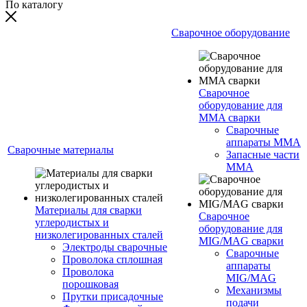
По каталогу
Сварочное оборудование
Сварочное
оборудование для
MMA сварки
Сварочные
аппараты MMA
Сварочные материалы
Запасные части
MMA
Материалы для сварки
Сварочное
углеродистых и
оборудование для
низколегированных сталей
MIG/MAG сварки
Электроды сварочные
Сварочные
Проволока сплошная
аппараты
Проволока
MIG/MAG
порошковая
Механизмы
Прутки присадочные
подачи