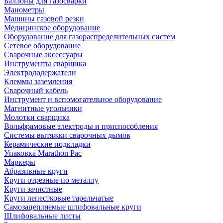
Баллоны для газосварки
Манометры
Машины газовой резки
Медицинское оборудование
Оборудование для газораспределительных систем
Сетевое оборудование
Сварочные аксессуары
Инструменты сварщика
Электрододержатели
Клеммы заземления
Сварочный кабель
Инструмент и вспомогательное оборудование
Магнитные угольники
Молотки сварщика
Вольфрамовые электроды и приспособления
Системы вытяжки сварочных дымов
Керамические подкладки
Упаковка Marathon Pac
Маркеры
Абразивные круги
Круги отрезные по металлу
Круги зачистные
Круги лепестковые тарельчатые
Самозацепляемые шлифовальные круги
Шлифовальные листы