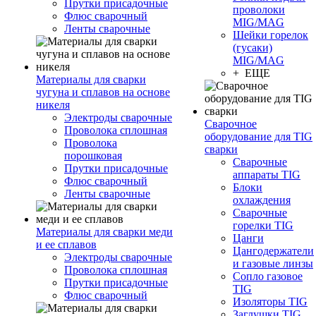
Прутки присадочные
проволоки
Флюс сварочный
MIG/MAG
Ленты сварочные
Шейки горелок
(гусаки)
MIG/MAG
+ ЕЩЕ
Материалы для сварки
чугуна и сплавов на основе
никеля
Электроды сварочные
Сварочное
Проволока сплошная
оборудование для TIG
Проволока
сварки
порошковая
Сварочные
Прутки присадочные
аппараты TIG
Флюс сварочный
Блоки
Ленты сварочные
охлаждения
Сварочные
горелки TIG
Материалы для сварки меди
Цанги
и ее сплавов
Цангодержатели
Электроды сварочные
и газовые линзы
Проволока сплошная
Сопло газовое
Прутки присадочные
TIG
Флюс сварочный
Изоляторы TIG
Заглушки TIG