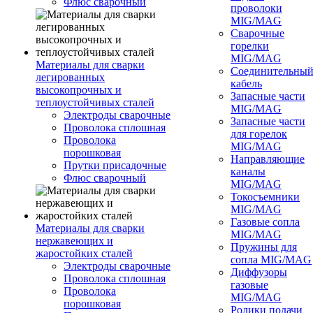
Флюс сварочный
проволоки
MIG/MAG
Сварочные
горелки
MIG/MAG
Материалы для сварки
Соединительны
легированных
кабель
высокопрочных и
Запасные части
теплоустойчивых сталей
MIG/MAG
Электроды сварочные
Запасные части
Проволока сплошная
для горелок
Проволока
MIG/MAG
порошковая
Направляющие
Прутки присадочные
каналы
Флюс сварочный
MIG/MAG
Токосъемники
MIG/MAG
Газовые сопла
Материалы для сварки
MIG/MAG
нержавеющих и
Пружины для
жаростойких сталей
сопла MIG/MAG
Электроды сварочные
Диффузоры
Проволока сплошная
газовые
Проволока
MIG/MAG
порошковая
Ролики подачи