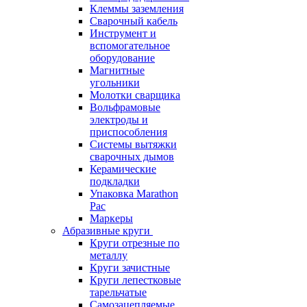
Клеммы заземления
Сварочный кабель
Инструмент и
вспомогательное
оборудование
Магнитные
угольники
Молотки сварщика
Вольфрамовые
электроды и
приспособления
Системы вытяжки
сварочных дымов
Керамические
подкладки
Упаковка Marathon
Pac
Маркеры
Абразивные круги
Круги отрезные по
металлу
Круги зачистные
Круги лепестковые
тарельчатые
Самозацепляемые