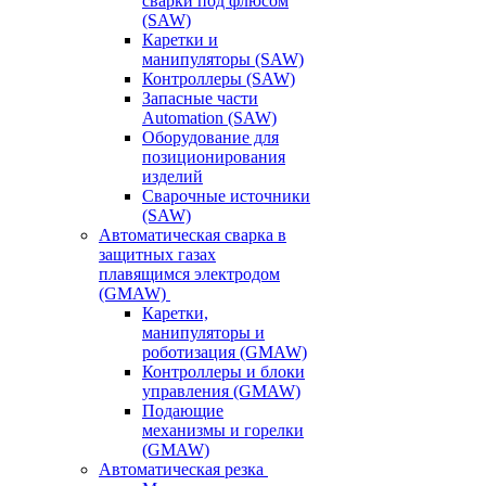
сварки под флюсом
(SAW)
Каретки и
манипуляторы (SAW)
Контроллеры (SAW)
Запасные части
Automation (SAW)
Оборудование для
позиционирования
изделий
Сварочные источники
(SAW)
Автоматическая сварка в
защитных газах
плавящимся электродом
(GMAW)
Каретки,
манипуляторы и
роботизация (GMAW)
Контроллеры и блоки
управления (GMAW)
Подающие
механизмы и горелки
(GMAW)
Автоматическая резка