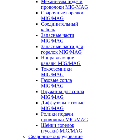
Механизмы подачи
проволоки MIG/MAG
Сварочные горелки
MIG/MAG
Соединительный
кабель
Запасные части
MIG/MAG
Запасные части для
горелок MIG/MAG
Направляющие
каналы MIG/MAG
Токосъемники
MIG/MAG
Газовые сопла
MIG/MAG
Пружины для сопла
MIG/MAG
Диффузоры газовые
MIG/MAG
Ролики подачи
проволоки MIG/MAG
Шейки горелок
(гусаки) MIG/MAG
Сварочное оборудование