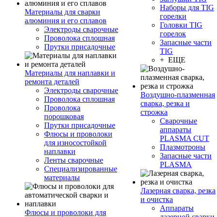
Наборы для TIG
Материалы для сварки
горелки
алюминия и его сплавов
Головки TIG
Электроды сварочные
горелок
Проволока сплошная
Запасные части
Прутки присадочные
TIG
+ ЕЩЕ
Материалы для наплавки и
ремонта деталей
Электроды сварочные
Воздушно-плазменная
Проволока сплошная
сварка, резка и
Проволока
строжка
порошковая
Сварочные
Прутки присадочные
аппараты
Флюсы и проволоки
PLASMA CUT
для износостойкой
Плазмотроны
наплавки
Запасные части
Ленты сварочные
PLASMA
Специализированные
материалы
Лазерная сварка, резка
и очистка
Аппараты
Флюсы и проволоки для
лазерной сварки