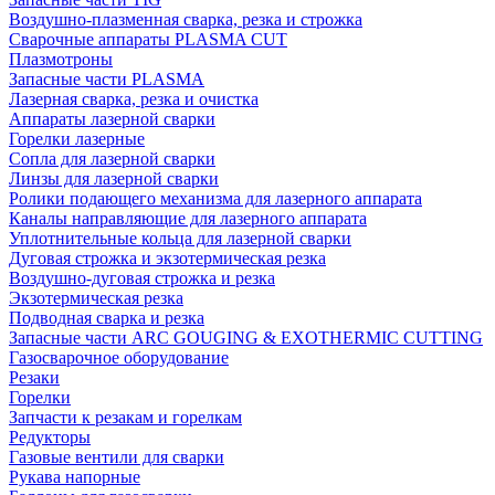
Воздушно-плазменная сварка, резка и строжка
Сварочные аппараты PLASMA CUT
Плазмотроны
Запасные части PLASMA
Лазерная сварка, резка и очистка
Аппараты лазерной сварки
Горелки лазерные
Сопла для лазерной сварки
Линзы для лазерной сварки
Ролики подающего механизма для лазерного аппарата
Каналы направляющие для лазерного аппарата
Уплотнительные кольца для лазерной сварки
Дуговая строжка и экзотермическая резка
Воздушно-дуговая строжка и резка
Экзотермическая резка
Подводная сварка и резка
Запасные части ARC GOUGING & EXOTHERMIC CUTTING
Газосварочное оборудование
Резаки
Горелки
Запчасти к резакам и горелкам
Редукторы
Газовые вентили для сварки
Рукава напорные