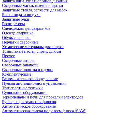
Защита лица, глаз и органов дыхания
Сварочные маски, шлемы и щитки
Защитные стекла, запчасти для масок
Блоки подачи воздуха
Защитные очки
Респираторы
Спецодежда для сварщиков
Одежда сварщика
Обувь сварщика
Перчатки сварочные
Химические материалы для сварки
Травильные пасты, спреи, флюсы
Прочее
Сварочные шторы
Сварочные занавесы
Сварочные полотна и одеяла
Комплектующие
Вспомогательное оборудование
Пульты дистанционного управления
Транспортные тележки
Сушильное оборудование
Термопеналы и печи для прокалки электродов
Бункеры для хранения флюсов
Автоматическое оборудование
Автоматическая сварка под слоем флюса (SAW)