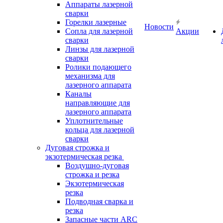
Аппараты лазерной
сварки
Горелки лазерные
Новости
Сопла для лазерной
Акции
сварки
Линзы для лазерной
сварки
Ролики подающего
механизма для
лазерного аппарата
Каналы
направляющие для
лазерного аппарата
Уплотнительные
кольца для лазерной
сварки
Дуговая строжка и
экзотермическая резка
Воздушно-дуговая
строжка и резка
Экзотермическая
резка
Подводная сварка и
резка
Запасные части ARC