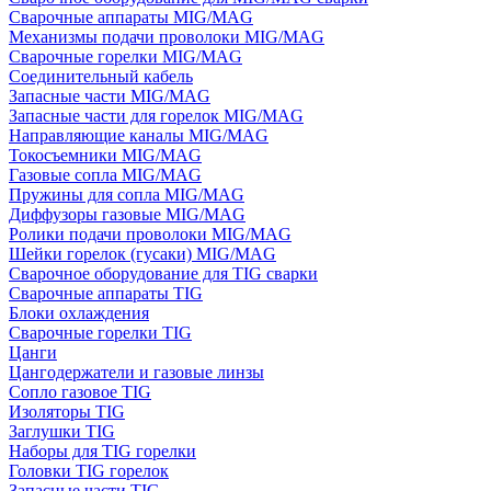
Сварочные аппараты MIG/MAG
Механизмы подачи проволоки MIG/MAG
Сварочные горелки MIG/MAG
Соединительный кабель
Запасные части MIG/MAG
Запасные части для горелок MIG/MAG
Направляющие каналы MIG/MAG
Токосъемники MIG/MAG
Газовые сопла MIG/MAG
Пружины для сопла MIG/MAG
Диффузоры газовые MIG/MAG
Ролики подачи проволоки MIG/MAG
Шейки горелок (гусаки) MIG/MAG
Сварочное оборудование для TIG сварки
Сварочные аппараты TIG
Блоки охлаждения
Сварочные горелки TIG
Цанги
Цангодержатели и газовые линзы
Сопло газовое TIG
Изоляторы TIG
Заглушки TIG
Наборы для TIG горелки
Головки TIG горелок
Запасные части TIG