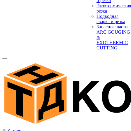
и резка
Экзотермическая
резка
Подводная
сварка и резка
Запасные части
ARC GOUGING
&
EXOTHERMIC
CUTTING
Каталог