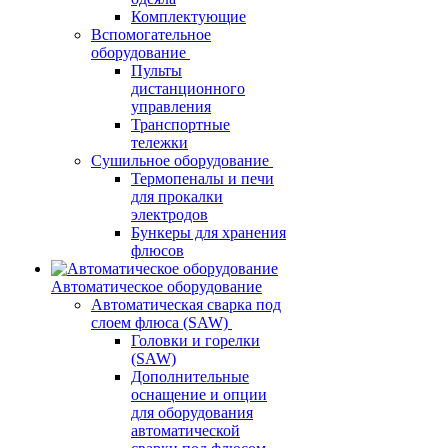
Комплектующие
Вспомогательное
оборудование
Пульты
дистанционного
управления
Транспортные
тележки
Сушильное оборудование
Термопеналы и печи
для прокалки
электродов
Бункеры для хранения
флюсов
Автоматическое оборудование
Автоматическая сварка под
слоем флюса (SAW)
Головки и горелки
(SAW)
Дополнительные
оснащение и опции
для оборудования
автоматической