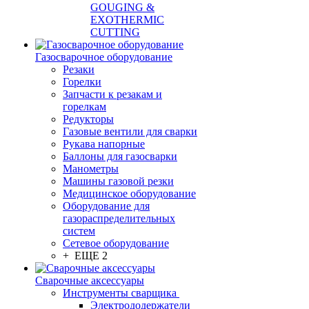
GOUGING &
EXOTHERMIC
CUTTING
Газосварочное оборудование
Резаки
Горелки
Запчасти к резакам и
горелкам
Редукторы
Газовые вентили для сварки
Рукава напорные
Баллоны для газосварки
Манометры
Машины газовой резки
Медицинское оборудование
Оборудование для
газораспределительных
систем
Сетевое оборудование
+ ЕЩЕ 2
Сварочные аксессуары
Инструменты сварщика
Электрододержатели