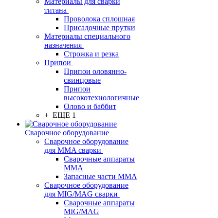
Материалы для сварки
титана
Проволока сплошная
Присадочные прутки
Материалы специального
назначения
Строжка и резка
Припои
Припои оловянно-
свинцовые
Припои
высокотехнологичные
Олово и баббит
+ ЕЩЕ 1
Сварочное оборудование
Сварочное оборудование
для MMA сварки
Сварочные аппараты
MMA
Запасные части MMA
Сварочное оборудование
для MIG/MAG сварки
Сварочные аппараты
MIG/MAG