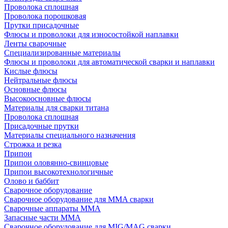
Проволока сплошная
Проволока порошковая
Прутки присадочные
Флюсы и проволоки для износостойкой наплавки
Ленты сварочные
Специализированные материалы
Флюсы и проволоки для автоматической сварки и наплавки
Кислые флюсы
Нейтральные флюсы
Основные флюсы
Высокоосновные флюсы
Материалы для сварки титана
Проволока сплошная
Присадочные прутки
Материалы специального назначения
Строжка и резка
Припои
Припои оловянно-свинцовые
Припои высокотехнологичные
Олово и баббит
Сварочное оборудование
Сварочное оборудование для MMA сварки
Сварочные аппараты MMA
Запасные части MMA
Сварочное оборудование для MIG/MAG сварки