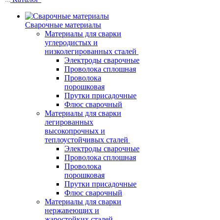
Сварочные материалы
Материалы для сварки
углеродистых и
низколегированных сталей
Электроды сварочные
Проволока сплошная
Проволока
порошковая
Прутки присадочные
Флюс сварочный
Материалы для сварки
легированных
высокопрочных и
теплоустойчивых сталей
Электроды сварочные
Проволока сплошная
Проволока
порошковая
Прутки присадочные
Флюс сварочный
Материалы для сварки
нержавеющих и
жаростойких сталей