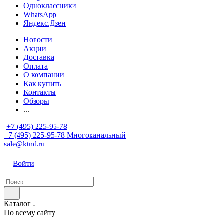
Одноклассники
WhatsApp
Яндекс.Дзен
Новости
Акции
Доставка
Оплата
О компании
Как купить
Контакты
Обзоры
...
+7 (495) 225-95-78
+7 (495) 225-95-78
Многоканальный
sale@ktnd.ru
Войти
Каталог
По всему сайту