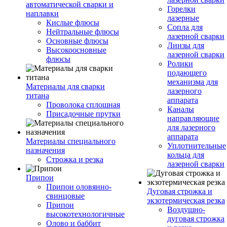
автоматической сварки и
Горелки
наплавки
лазерные
Кислые флюсы
Сопла для
Нейтральные флюсы
лазерной сварки
Основные флюсы
Линзы для
Высокоосновные
лазерной сварки
флюсы
Ролики
подающего
механизма для
Материалы для сварки
лазерного
титана
аппарата
Проволока сплошная
Каналы
Присадочные прутки
направляющие
для лазерного
аппарата
Материалы специального
Уплотнительные
назначения
кольца для
Строжка и резка
лазерной сварки
Припои
Припои оловянно-
Дуговая строжка и
свинцовые
экзотермическая резка
Припои
Воздушно-
высокотехнологичные
дуговая строжка
Олово и баббит