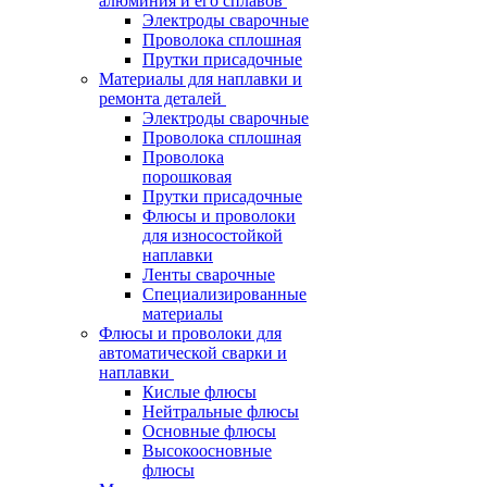
алюминия и его сплавов
Электроды сварочные
Проволока сплошная
Прутки присадочные
Материалы для наплавки и
ремонта деталей
Электроды сварочные
Проволока сплошная
Проволока
порошковая
Прутки присадочные
Флюсы и проволоки
для износостойкой
наплавки
Ленты сварочные
Специализированные
материалы
Флюсы и проволоки для
автоматической сварки и
наплавки
Кислые флюсы
Нейтральные флюсы
Основные флюсы
Высокоосновные
флюсы