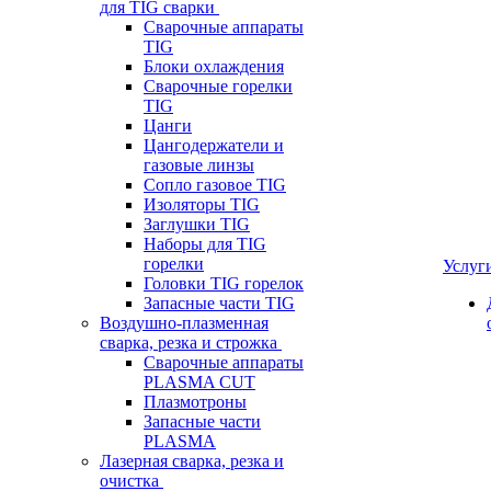
для TIG сварки
Сварочные аппараты
TIG
Блоки охлаждения
Сварочные горелки
TIG
Цанги
Цангодержатели и
газовые линзы
Сопло газовое TIG
Изоляторы TIG
Заглушки TIG
Наборы для TIG
горелки
Услуг
Головки TIG горелок
Запасные части TIG
Воздушно-плазменная
сварка, резка и строжка
Сварочные аппараты
PLASMA CUT
Плазмотроны
Запасные части
PLASMA
Лазерная сварка, резка и
очистка