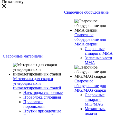
По каталогу
Сварочное оборудование
Сварочное
оборудование для
MMA сварки
Сварочные
аппараты MMA
Сварочные материалы
Запасные части
MMA
Материалы для сварки
Сварочное
углеродистых и
оборудование для
низколегированных сталей
MIG/MAG сварки
Электроды сварочные
Сварочные
Проволока сплошная
аппараты
Проволока
MIG/MAG
порошковая
Механизмы
Прутки присадочные
подачи