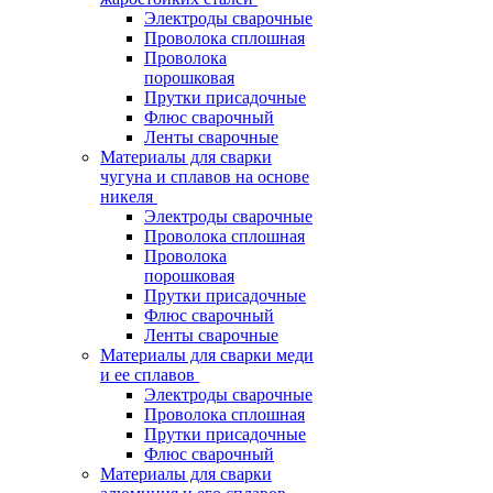
Электроды сварочные
Проволока сплошная
Проволока
порошковая
Прутки присадочные
Флюс сварочный
Ленты сварочные
Материалы для сварки
чугуна и сплавов на основе
никеля
Электроды сварочные
Проволока сплошная
Проволока
порошковая
Прутки присадочные
Флюс сварочный
Ленты сварочные
Материалы для сварки меди
и ее сплавов
Электроды сварочные
Проволока сплошная
Прутки присадочные
Флюс сварочный
Материалы для сварки