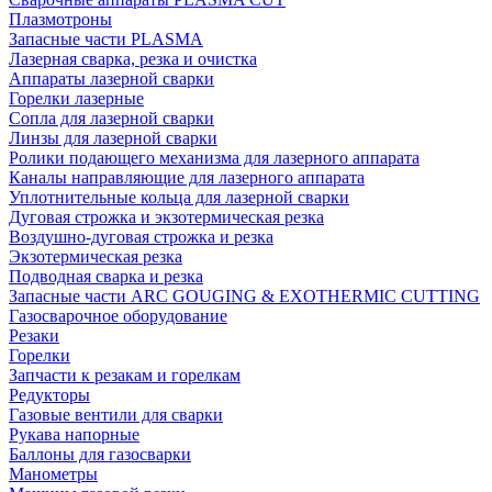
Плазмотроны
Запасные части PLASMA
Лазерная сварка, резка и очистка
Аппараты лазерной сварки
Горелки лазерные
Сопла для лазерной сварки
Линзы для лазерной сварки
Ролики подающего механизма для лазерного аппарата
Каналы направляющие для лазерного аппарата
Уплотнительные кольца для лазерной сварки
Дуговая строжка и экзотермическая резка
Воздушно-дуговая строжка и резка
Экзотермическая резка
Подводная сварка и резка
Запасные части ARC GOUGING & EXOTHERMIC CUTTING
Газосварочное оборудование
Резаки
Горелки
Запчасти к резакам и горелкам
Редукторы
Газовые вентили для сварки
Рукава напорные
Баллоны для газосварки
Манометры