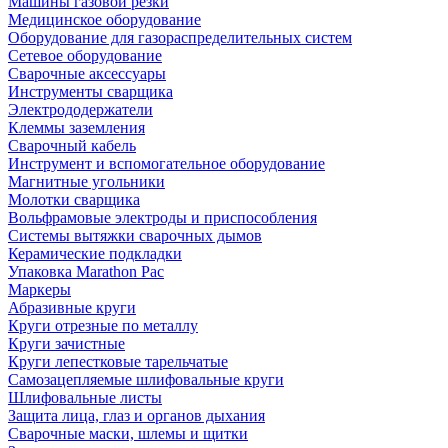
Машины газовой резки
Медицинское оборудование
Оборудование для газораспределительных систем
Сетевое оборудование
Сварочные аксессуары
Инструменты сварщика
Электрододержатели
Клеммы заземления
Сварочный кабель
Инструмент и вспомогательное оборудование
Магнитные угольники
Молотки сварщика
Вольфрамовые электроды и приспособления
Системы вытяжки сварочных дымов
Керамические подкладки
Упаковка Marathon Pac
Маркеры
Абразивные круги
Круги отрезные по металлу
Круги зачистные
Круги лепестковые тарельчатые
Самозацепляемые шлифовальные круги
Шлифовальные листы
Защита лица, глаз и органов дыхания
Сварочные маски, шлемы и щитки