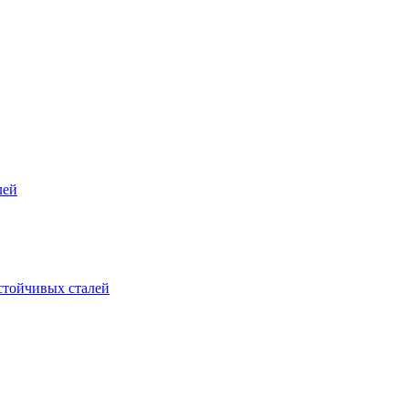
лей
стойчивых сталей