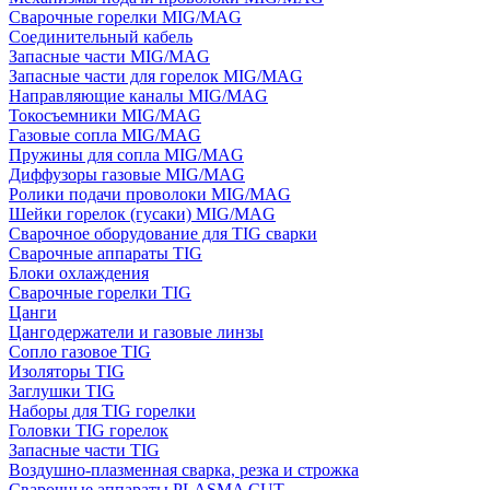
Сварочные горелки MIG/MAG
Соединительный кабель
Запасные части MIG/MAG
Запасные части для горелок MIG/MAG
Направляющие каналы MIG/MAG
Токосъемники MIG/MAG
Газовые сопла MIG/MAG
Пружины для сопла MIG/MAG
Диффузоры газовые MIG/MAG
Ролики подачи проволоки MIG/MAG
Шейки горелок (гусаки) MIG/MAG
Сварочное оборудование для TIG сварки
Сварочные аппараты TIG
Блоки охлаждения
Сварочные горелки TIG
Цанги
Цангодержатели и газовые линзы
Сопло газовое TIG
Изоляторы TIG
Заглушки TIG
Наборы для TIG горелки
Головки TIG горелок
Запасные части TIG
Воздушно-плазменная сварка, резка и строжка
Сварочные аппараты PLASMA CUT