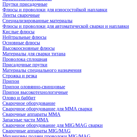
Прутки присадочные
Флюсы и проволоки для износостойкой наплавки
Ленты сварочные
Специализированные материалы
Флюсы и проволоки для автоматической сварки и наплавки
Кислые флюсы
Нейтральные флюсы
Основные флюсы
Высокоосновные флюсы
Материалы для сварки титана
Проволока сплошная
Присадочные прутки
Материалы специального назначения
Строжка и резка
Припои
Припои оловянно-свинцовые
Припои высокотехнологичные
Олово и баббит
Сварочное оборудование
Сварочное оборудование для MMA сварки
Сварочные аппараты MMA
Запасные части MMA
Сварочное оборудование для MIG/MAG сварки
Сварочные аппараты MIG/MAG
Механизмы подачи проволоки MIG/MAG