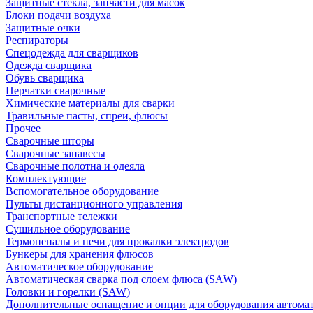
Защитные стекла, запчасти для масок
Блоки подачи воздуха
Защитные очки
Респираторы
Спецодежда для сварщиков
Одежда сварщика
Обувь сварщика
Перчатки сварочные
Химические материалы для сварки
Травильные пасты, спреи, флюсы
Прочее
Сварочные шторы
Сварочные занавесы
Сварочные полотна и одеяла
Комплектующие
Вспомогательное оборудование
Пульты дистанционного управления
Транспортные тележки
Сушильное оборудование
Термопеналы и печи для прокалки электродов
Бункеры для хранения флюсов
Автоматическое оборудование
Автоматическая сварка под слоем флюса (SAW)
Головки и горелки (SAW)
Дополнительные оснащение и опции для оборудования автома