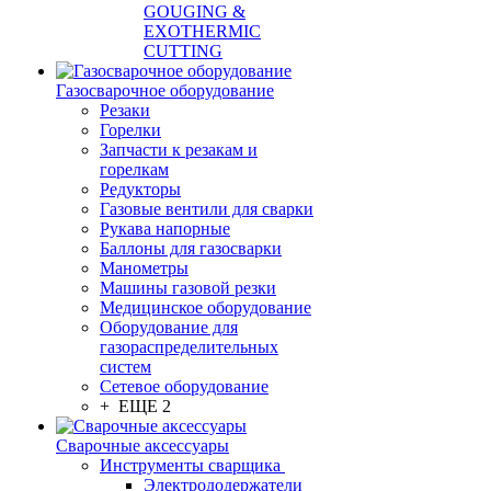
GOUGING &
EXOTHERMIC
CUTTING
Газосварочное оборудование
Резаки
Горелки
Запчасти к резакам и
горелкам
Редукторы
Газовые вентили для сварки
Рукава напорные
Баллоны для газосварки
Манометры
Машины газовой резки
Медицинское оборудование
Оборудование для
газораспределительных
систем
Сетевое оборудование
+ ЕЩЕ 2
Сварочные аксессуары
Инструменты сварщика
Электрододержатели