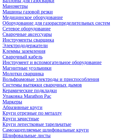
Баллоны для газосварки
Манометры
Машины газовой резки
Медицинское оборудование
Оборудование для газораспределительных систем
Сетевое оборудование
Сварочные аксессуары
Инструменты сварщика
Электрододержатели
Клеммы заземления
Сварочный кабель
Инструмент и вспомогательное оборудование
Магнитные угольники
Молотки сварщика
Вольфрамовые электроды и приспособления
Системы вытяжки сварочных дымов
Керамические подкладки
Упаковка Marathon Pac
Маркеры
Абразивные круги
Круги отрезные по металлу
Круги зачистные
Круги лепестковые тарельчатые
Самозацепляемые шлифовальные круги
Шлифовальные листы