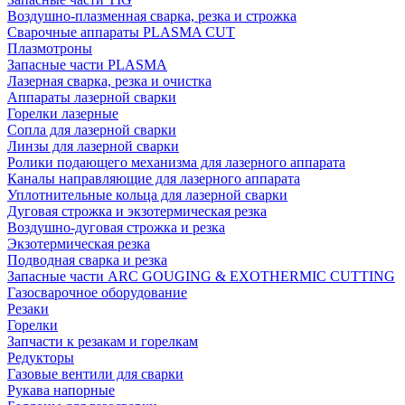
Воздушно-плазменная сварка, резка и строжка
Сварочные аппараты PLASMA CUT
Плазмотроны
Запасные части PLASMA
Лазерная сварка, резка и очистка
Аппараты лазерной сварки
Горелки лазерные
Сопла для лазерной сварки
Линзы для лазерной сварки
Ролики подающего механизма для лазерного аппарата
Каналы направляющие для лазерного аппарата
Уплотнительные кольца для лазерной сварки
Дуговая строжка и экзотермическая резка
Воздушно-дуговая строжка и резка
Экзотермическая резка
Подводная сварка и резка
Запасные части ARC GOUGING & EXOTHERMIC CUTTING
Газосварочное оборудование
Резаки
Горелки
Запчасти к резакам и горелкам
Редукторы
Газовые вентили для сварки
Рукава напорные