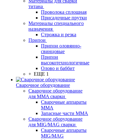
Материалы для сварки
титана
Проволока сплошная
Присадочные прутки
Материалы специального
назначения
Строжка и резка
Припои
Припои оловянно-
свинцовые
Припои
высокотехнологичные
Олово и баббит
+ ЕЩЕ 1
Сварочное оборудование
Сварочное оборудование
для MMA сварки
Сварочные аппараты
MMA
Запасные части MMA
Сварочное оборудование
для MIG/MAG сварки
Сварочные аппараты
MIG/MAG