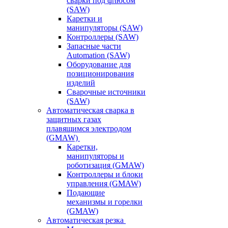
сварки под флюсом
(SAW)
Каретки и
манипуляторы (SAW)
Контроллеры (SAW)
Запасные части
Automation (SAW)
Оборудование для
позиционирования
изделий
Сварочные источники
(SAW)
Автоматическая сварка в
защитных газах
плавящимся электродом
(GMAW)
Каретки,
манипуляторы и
роботизация (GMAW)
Контроллеры и блоки
управления (GMAW)
Подающие
механизмы и горелки
(GMAW)
Автоматическая резка