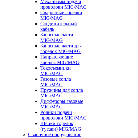
Механизмы подачи
проволоки MIG/MAG
Сварочные горелки
MIG/MAG
Соединительный
кабель
Запасные части
MIG/MAG
Запасные части для
горелок MIG/MAG
Направляющие
каналы MIG/MAG
Токосъемники
MIG/MAG
Газовые сопла
MIG/MAG
Пружины для сопла
MIG/MAG
Диффузоры газовые
MIG/MAG
Ролики подачи
проволоки MIG/MAG
Шейки горелок
(гусаки) MIG/MAG
Сварочное оборудование