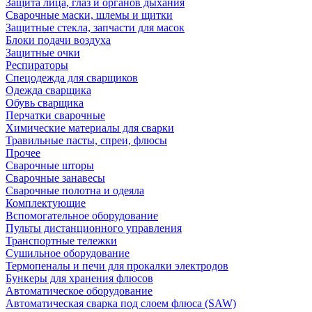
Защита лица, глаз и органов дыхания
Сварочные маски, шлемы и щитки
Защитные стекла, запчасти для масок
Блоки подачи воздуха
Защитные очки
Респираторы
Спецодежда для сварщиков
Одежда сварщика
Обувь сварщика
Перчатки сварочные
Химические материалы для сварки
Травильные пасты, спреи, флюсы
Прочее
Сварочные шторы
Сварочные занавесы
Сварочные полотна и одеяла
Комплектующие
Вспомогательное оборудование
Пульты дистанционного управления
Транспортные тележки
Сушильное оборудование
Термопеналы и печи для прокалки электродов
Бункеры для хранения флюсов
Автоматическое оборудование
Автоматическая сварка под слоем флюса (SAW)