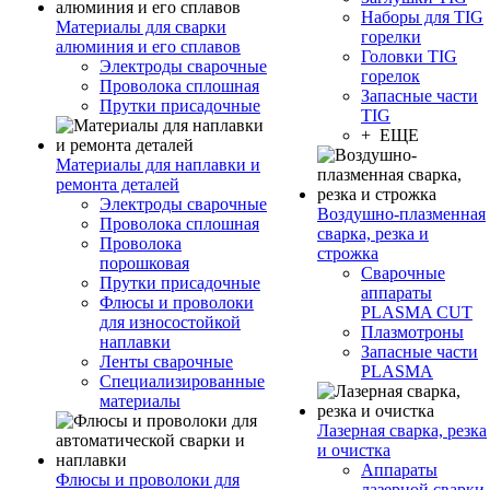
Наборы для TIG
Материалы для сварки
горелки
алюминия и его сплавов
Головки TIG
Электроды сварочные
горелок
Проволока сплошная
Запасные части
Прутки присадочные
TIG
+ ЕЩЕ
Материалы для наплавки и
ремонта деталей
Электроды сварочные
Воздушно-плазменная
Проволока сплошная
сварка, резка и
Проволока
строжка
порошковая
Сварочные
Прутки присадочные
аппараты
Флюсы и проволоки
PLASMA CUT
для износостойкой
Плазмотроны
наплавки
Запасные части
Ленты сварочные
PLASMA
Специализированные
материалы
Лазерная сварка, резка
и очистка
Аппараты
Флюсы и проволоки для
лазерной сварки