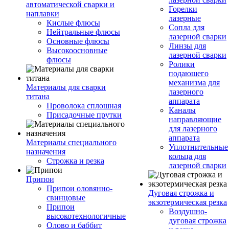
автоматической сварки и
Горелки
наплавки
лазерные
Кислые флюсы
Сопла для
Нейтральные флюсы
лазерной сварки
Основные флюсы
Линзы для
Высокоосновные
лазерной сварки
флюсы
Ролики
подающего
механизма для
Материалы для сварки
лазерного
титана
аппарата
Проволока сплошная
Каналы
Присадочные прутки
направляющие
для лазерного
аппарата
Материалы специального
Уплотнительные
назначения
кольца для
Строжка и резка
лазерной сварки
Припои
Припои оловянно-
Дуговая строжка и
свинцовые
экзотермическая резка
Припои
Воздушно-
высокотехнологичные
дуговая строжка
Олово и баббит