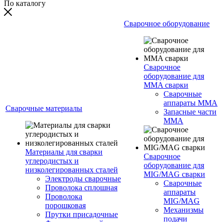
По каталогу
Сварочное оборудование
Сварочное
оборудование для
MMA сварки
Сварочные
аппараты MMA
Сварочные материалы
Запасные части
MMA
Материалы для сварки
Сварочное
углеродистых и
оборудование для
низколегированных сталей
MIG/MAG сварки
Электроды сварочные
Сварочные
Проволока сплошная
аппараты
Проволока
MIG/MAG
порошковая
Механизмы
Прутки присадочные
подачи