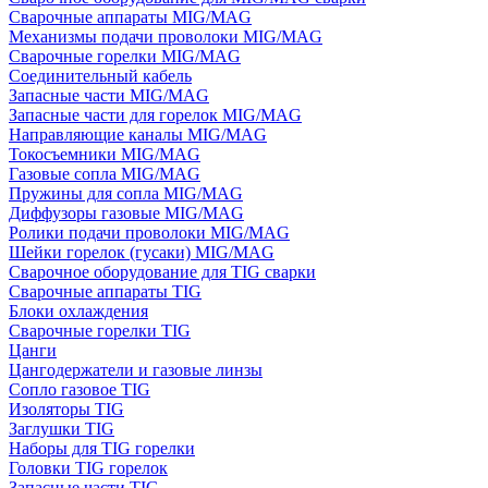
Сварочные аппараты MIG/MAG
Механизмы подачи проволоки MIG/MAG
Сварочные горелки MIG/MAG
Соединительный кабель
Запасные части MIG/MAG
Запасные части для горелок MIG/MAG
Направляющие каналы MIG/MAG
Токосъемники MIG/MAG
Газовые сопла MIG/MAG
Пружины для сопла MIG/MAG
Диффузоры газовые MIG/MAG
Ролики подачи проволоки MIG/MAG
Шейки горелок (гусаки) MIG/MAG
Сварочное оборудование для TIG сварки
Сварочные аппараты TIG
Блоки охлаждения
Сварочные горелки TIG
Цанги
Цангодержатели и газовые линзы
Сопло газовое TIG
Изоляторы TIG
Заглушки TIG
Наборы для TIG горелки
Головки TIG горелок
Запасные части TIG