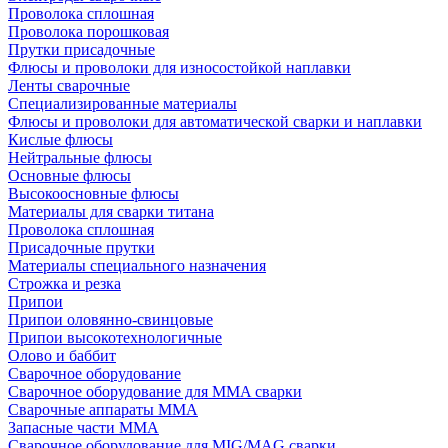
Проволока сплошная
Проволока порошковая
Прутки присадочные
Флюсы и проволоки для износостойкой наплавки
Ленты сварочные
Специализированные материалы
Флюсы и проволоки для автоматической сварки и наплавки
Кислые флюсы
Нейтральные флюсы
Основные флюсы
Высокоосновные флюсы
Материалы для сварки титана
Проволока сплошная
Присадочные прутки
Материалы специального назначения
Строжка и резка
Припои
Припои оловянно-свинцовые
Припои высокотехнологичные
Олово и баббит
Сварочное оборудование
Сварочное оборудование для MMA сварки
Сварочные аппараты MMA
Запасные части MMA
Сварочное оборудование для MIG/MAG сварки