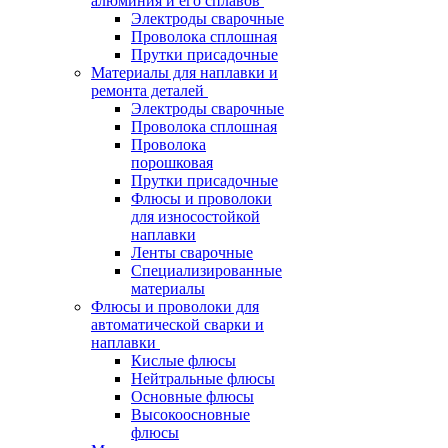
алюминия и его сплавов
Электроды сварочные
Проволока сплошная
Прутки присадочные
Материалы для наплавки и
ремонта деталей
Электроды сварочные
Проволока сплошная
Проволока
порошковая
Прутки присадочные
Флюсы и проволоки
для износостойкой
наплавки
Ленты сварочные
Специализированные
материалы
Флюсы и проволоки для
автоматической сварки и
наплавки
Кислые флюсы
Нейтральные флюсы
Основные флюсы
Высокоосновные
флюсы