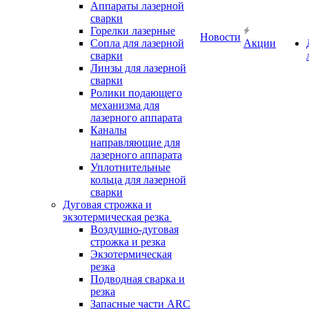
Аппараты лазерной
сварки
Горелки лазерные
Новости
Сопла для лазерной
Акции
сварки
Линзы для лазерной
сварки
Ролики подающего
механизма для
лазерного аппарата
Каналы
направляющие для
лазерного аппарата
Уплотнительные
кольца для лазерной
сварки
Дуговая строжка и
экзотермическая резка
Воздушно-дуговая
строжка и резка
Экзотермическая
резка
Подводная сварка и
резка
Запасные части ARC