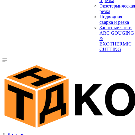
и резка
Экзотермическая
резка
Подводная
сварка и резка
Запасные части
ARC GOUGING
&
EXOTHERMIC
CUTTING
Каталог