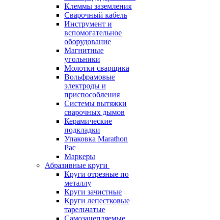
Клеммы заземления
Сварочный кабель
Инструмент и
вспомогательное
оборудование
Магнитные
угольники
Молотки сварщика
Вольфрамовые
электроды и
приспособления
Системы вытяжки
сварочных дымов
Керамические
подкладки
Упаковка Marathon
Pac
Маркеры
Абразивные круги
Круги отрезные по
металлу
Круги зачистные
Круги лепестковые
тарельчатые
Самозацепляемые