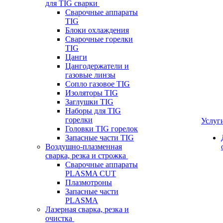
для TIG сварки
Сварочные аппараты
TIG
Блоки охлаждения
Сварочные горелки
TIG
Цанги
Цангодержатели и
газовые линзы
Сопло газовое TIG
Изоляторы TIG
Заглушки TIG
Наборы для TIG
горелки
Услуг
Головки TIG горелок
Запасные части TIG
Воздушно-плазменная
сварка, резка и строжка
Сварочные аппараты
PLASMA CUT
Плазмотроны
Запасные части
PLASMA
Лазерная сварка, резка и
очистка