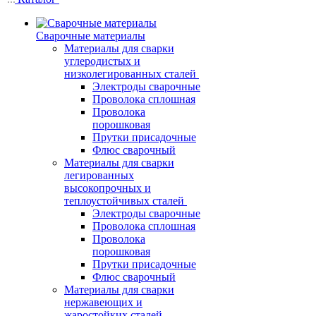
Сварочные материалы
Материалы для сварки
углеродистых и
низколегированных сталей
Электроды сварочные
Проволока сплошная
Проволока
порошковая
Прутки присадочные
Флюс сварочный
Материалы для сварки
легированных
высокопрочных и
теплоустойчивых сталей
Электроды сварочные
Проволока сплошная
Проволока
порошковая
Прутки присадочные
Флюс сварочный
Материалы для сварки
нержавеющих и
жаростойких сталей