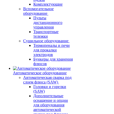
Комплектующие
Вспомогательное
оборудование
Пульты
дистанционного
управления
Транспортные
тележки
Сушильное оборудование
Термопеналы и печи
для прокалки
электродов
Бункеры для хранения
флюсов
Автоматическое оборудование
Автоматическая сварка под
слоем флюса (SAW)
Головки и горелки
(SAW)
Дополнительные
оснащение и опции
для оборудования
автоматической