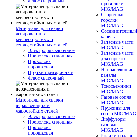
Флюс сварочный
проволоки
MIG/MAG
Сварочные
горелки
MIG/MAG
Материалы для сварки
Соединительны
легированных
кабель
высокопрочных и
Запасные части
теплоустойчивых сталей
MIG/MAG
Электроды сварочные
Запасные части
Проволока сплошная
для горелок
Проволока
MIG/MAG
порошковая
Направляющие
Прутки присадочные
каналы
Флюс сварочный
MIG/MAG
Токосъемники
MIG/MAG
Газовые сопла
Материалы для сварки
MIG/MAG
нержавеющих и
Пружины для
жаростойких сталей
сопла MIG/MAG
Электроды сварочные
Диффузоры
Проволока сплошная
газовые
Проволока
MIG/MAG
порошковая
Ролики подачи