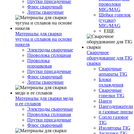
Прутки присадочные
проволоки
Флюс сварочный
MIG/MAG
Ленты сварочные
Шейки горелок
(гусаки)
MIG/MAG
+ ЕЩЕ
Материалы для сварки
чугуна и сплавов на основе
никеля
Электроды сварочные
Сварочное
Проволока сплошная
оборудование для TIG
Проволока
сварки
порошковая
Сварочные
Прутки присадочные
аппараты TIG
Флюс сварочный
Блоки
Ленты сварочные
охлаждения
Сварочные
горелки TIG
Материалы для сварки меди
Цанги
и ее сплавов
Цангодержатели
Электроды сварочные
и газовые линзы
Проволока сплошная
Сопло газовое
Прутки присадочные
TIG
Флюс сварочный
Изоляторы TIG
Заглушки TIG