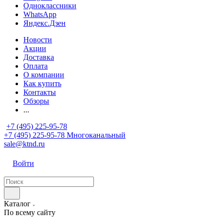
Одноклассники
WhatsApp
Яндекс.Дзен
Новости
Акции
Доставка
Оплата
О компании
Как купить
Контакты
Обзоры
...
+7 (495) 225-95-78
+7 (495) 225-95-78
Многоканальный
sale@ktnd.ru
Войти
Каталог
По всему сайту