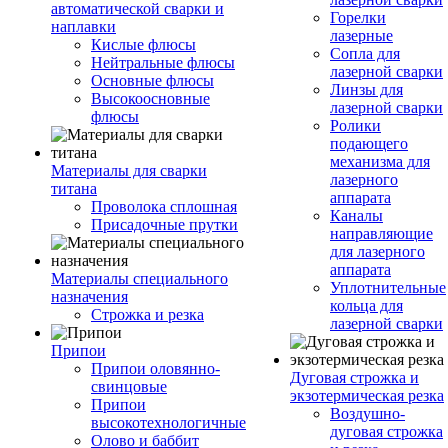
автоматической сварки и
Горелки
наплавки
лазерные
Кислые флюсы
Сопла для
Нейтральные флюсы
лазерной сварки
Основные флюсы
Линзы для
Высокоосновные
лазерной сварки
флюсы
Ролики
подающего
механизма для
Материалы для сварки
лазерного
титана
аппарата
Проволока сплошная
Каналы
Присадочные прутки
направляющие
для лазерного
аппарата
Материалы специального
Уплотнительные
назначения
кольца для
Строжка и резка
лазерной сварки
Припои
Припои оловянно-
Дуговая строжка и
свинцовые
экзотермическая резка
Припои
Воздушно-
высокотехнологичные
дуговая строжка
Олово и баббит