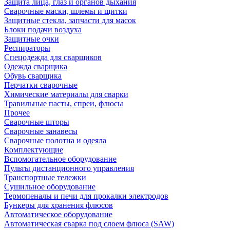
Защита лица, глаз и органов дыхания
Сварочные маски, шлемы и щитки
Защитные стекла, запчасти для масок
Блоки подачи воздуха
Защитные очки
Респираторы
Спецодежда для сварщиков
Одежда сварщика
Обувь сварщика
Перчатки сварочные
Химические материалы для сварки
Травильные пасты, спреи, флюсы
Прочее
Сварочные шторы
Сварочные занавесы
Сварочные полотна и одеяла
Комплектующие
Вспомогательное оборудование
Пульты дистанционного управления
Транспортные тележки
Сушильное оборудование
Термопеналы и печи для прокалки электродов
Бункеры для хранения флюсов
Автоматическое оборудование
Автоматическая сварка под слоем флюса (SAW)