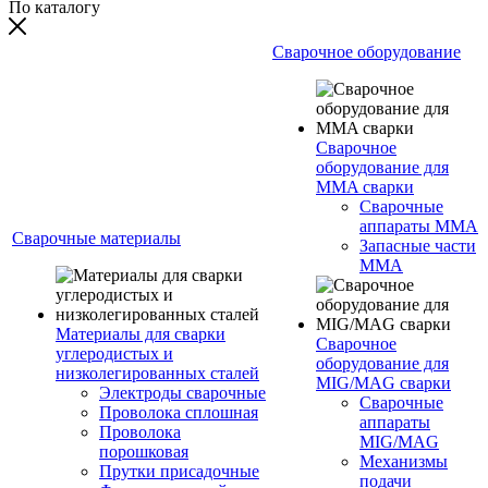
По каталогу
Сварочное оборудование
Сварочное
оборудование для
MMA сварки
Сварочные
аппараты MMA
Сварочные материалы
Запасные части
MMA
Материалы для сварки
Сварочное
углеродистых и
оборудование для
низколегированных сталей
MIG/MAG сварки
Электроды сварочные
Сварочные
Проволока сплошная
аппараты
Проволока
MIG/MAG
порошковая
Механизмы
Прутки присадочные
подачи