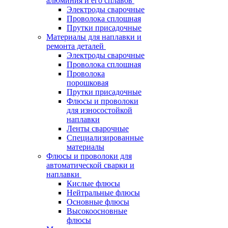
алюминия и его сплавов
Электроды сварочные
Проволока сплошная
Прутки присадочные
Материалы для наплавки и
ремонта деталей
Электроды сварочные
Проволока сплошная
Проволока
порошковая
Прутки присадочные
Флюсы и проволоки
для износостойкой
наплавки
Ленты сварочные
Специализированные
материалы
Флюсы и проволоки для
автоматической сварки и
наплавки
Кислые флюсы
Нейтральные флюсы
Основные флюсы
Высокоосновные
флюсы