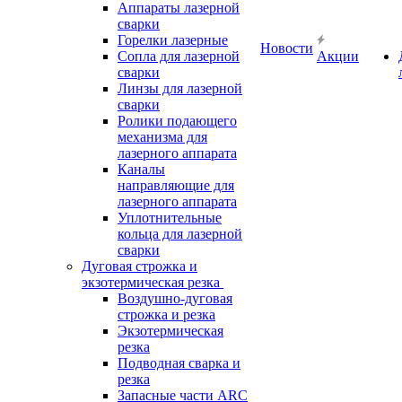
Аппараты лазерной
сварки
Горелки лазерные
Новости
Сопла для лазерной
Акции
сварки
Линзы для лазерной
сварки
Ролики подающего
механизма для
лазерного аппарата
Каналы
направляющие для
лазерного аппарата
Уплотнительные
кольца для лазерной
сварки
Дуговая строжка и
экзотермическая резка
Воздушно-дуговая
строжка и резка
Экзотермическая
резка
Подводная сварка и
резка
Запасные части ARC