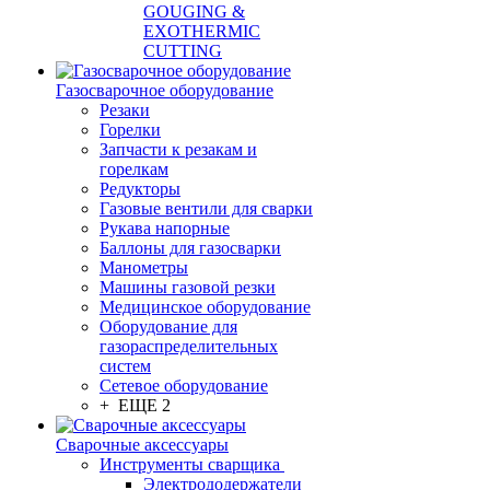
GOUGING &
EXOTHERMIC
CUTTING
Газосварочное оборудование
Резаки
Горелки
Запчасти к резакам и
горелкам
Редукторы
Газовые вентили для сварки
Рукава напорные
Баллоны для газосварки
Манометры
Машины газовой резки
Медицинское оборудование
Оборудование для
газораспределительных
систем
Сетевое оборудование
+ ЕЩЕ 2
Сварочные аксессуары
Инструменты сварщика
Электрододержатели