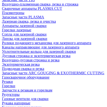
Воздушно-плазменная сварка, резка и строжка
Сварочные аппараты PLASMA CUT
Плазмотроны
Запасные части PLASMA
Лазерная сварка, резка и очистка
Аппараты лазерной сварки
Горелки лазерные
Сопла для лазерной сварки
Линзы для лазерной сварки
Ролики подающего механизма для лазерного аппарата
Каналы направляющие для лазерного аппарата
Уплотнительные кольца для лазерной сварки
Дуговая строжка и экзотермическая резка
Воздушно-дуговая строжка и резка
Экзотермическая резка
Подводная сварка и резка
Запасные части ARC GOUGING & EXOTHERMIC CUTTING
Газосварочное оборудование
Резаки
Горелки
Запчасти к резакам и горелкам
Редукторы
Газовые вентили для сварки
Рукава напорные