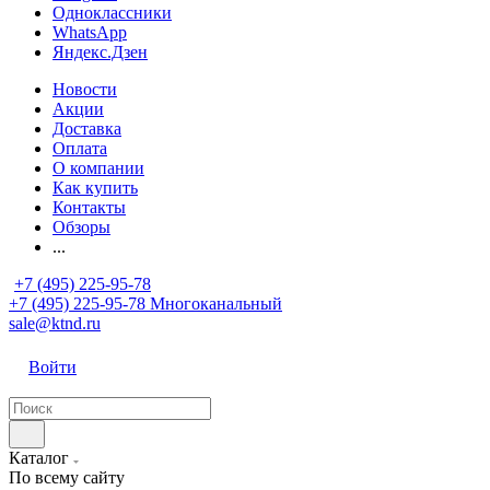
Одноклассники
WhatsApp
Яндекс.Дзен
Новости
Акции
Доставка
Оплата
О компании
Как купить
Контакты
Обзоры
...
+7 (495) 225-95-78
+7 (495) 225-95-78
Многоканальный
sale@ktnd.ru
Войти
Каталог
По всему сайту