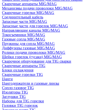
Сварочные аппараты MIG/MAG
Механизмы подачи проволоки MIG/MAG
Сварочные горелки MIG/MAG
Соединительный кабель
Запасные части MIG/MAG
Запасные части для горелок MIG/MAG
Направляющие каналы MIG/MAG
Токосъемники MIG/MAG
Газовые сопла MIG/MAG
Пружины для сопла MIG/MAG
Диффузоры газовые MIG/MAG
Ролики подачи проволоки MIG/MAG
Шейки горелок (гусаки) MIG/MAG
Сварочное оборудование для TIG сварки
Сварочные аппараты TIG
Блоки охлаждения
Сварочные горелки TIG
Цанги
Цангодержатели и газовые линзы
Сопло газовое TIG
Изоляторы TIG
Заглушки TIG
Наборы для TIG горелки
Головки TIG горелок
Запасные части TIG