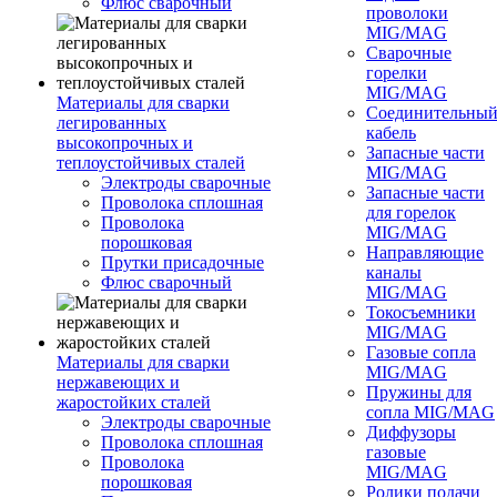
Флюс сварочный
проволоки
MIG/MAG
Сварочные
горелки
MIG/MAG
Материалы для сварки
Соединительны
легированных
кабель
высокопрочных и
Запасные части
теплоустойчивых сталей
MIG/MAG
Электроды сварочные
Запасные части
Проволока сплошная
для горелок
Проволока
MIG/MAG
порошковая
Направляющие
Прутки присадочные
каналы
Флюс сварочный
MIG/MAG
Токосъемники
MIG/MAG
Газовые сопла
Материалы для сварки
MIG/MAG
нержавеющих и
Пружины для
жаростойких сталей
сопла MIG/MAG
Электроды сварочные
Диффузоры
Проволока сплошная
газовые
Проволока
MIG/MAG
порошковая
Ролики подачи