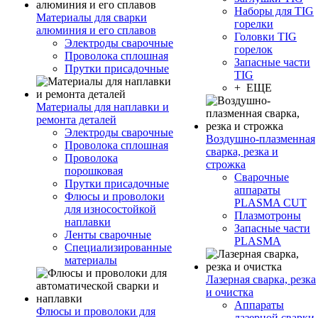
Наборы для TIG
Материалы для сварки
горелки
алюминия и его сплавов
Головки TIG
Электроды сварочные
горелок
Проволока сплошная
Запасные части
Прутки присадочные
TIG
+ ЕЩЕ
Материалы для наплавки и
ремонта деталей
Электроды сварочные
Воздушно-плазменная
Проволока сплошная
сварка, резка и
Проволока
строжка
порошковая
Сварочные
Прутки присадочные
аппараты
Флюсы и проволоки
PLASMA CUT
для износостойкой
Плазмотроны
наплавки
Запасные части
Ленты сварочные
PLASMA
Специализированные
материалы
Лазерная сварка, резка
и очистка
Аппараты
Флюсы и проволоки для
лазерной сварки