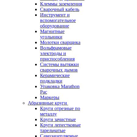
Клеммы заземления
Сварочный кабель
Инструмент и
вспомогательное
оборудование
Магнитные
угольники
Молотки сварщика
Вольфрамовые
электроды и
приспособления
Системы вытяжки
сварочных дымов
Керамические
подкладки
Упаковка Marathon
Pac
Маркеры
Абразивные круги
Круги отрезные по
металлу
Круги зачистные
Круги лепестковые
тарельчатые
Самозацепляемые