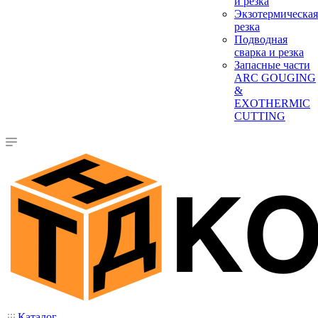
и резка
Экзотермическая
резка
Подводная
сварка и резка
Запасные части
ARC GOUGING
&
EXOTHERMIC
CUTTING
Каталог