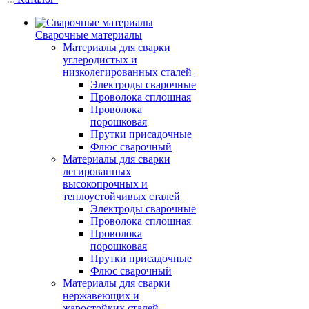
Сварочные материалы
Материалы для сварки
углеродистых и
низколегированных сталей
Электроды сварочные
Проволока сплошная
Проволока
порошковая
Прутки присадочные
Флюс сварочный
Материалы для сварки
легированных
высокопрочных и
теплоустойчивых сталей
Электроды сварочные
Проволока сплошная
Проволока
порошковая
Прутки присадочные
Флюс сварочный
Материалы для сварки
нержавеющих и
жаростойких сталей