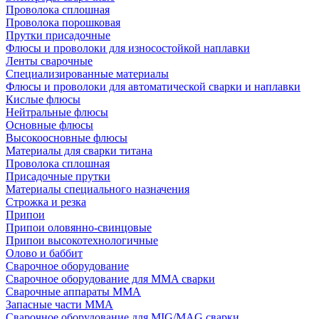
Проволока сплошная
Проволока порошковая
Прутки присадочные
Флюсы и проволоки для износостойкой наплавки
Ленты сварочные
Специализированные материалы
Флюсы и проволоки для автоматической сварки и наплавки
Кислые флюсы
Нейтральные флюсы
Основные флюсы
Высокоосновные флюсы
Материалы для сварки титана
Проволока сплошная
Присадочные прутки
Материалы специального назначения
Строжка и резка
Припои
Припои оловянно-свинцовые
Припои высокотехнологичные
Олово и баббит
Сварочное оборудование
Сварочное оборудование для MMA сварки
Сварочные аппараты MMA
Запасные части MMA
Сварочное оборудование для MIG/MAG сварки