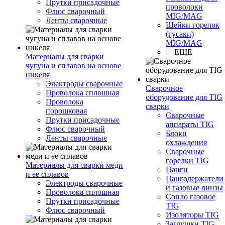
Прутки присадочные
проволоки
Флюс сварочный
MIG/MAG
Ленты сварочные
Шейки горелок
(гусаки)
MIG/MAG
+ ЕЩЕ
Материалы для сварки
чугуна и сплавов на основе
никеля
Электроды сварочные
Сварочное
Проволока сплошная
оборудование для TIG
Проволока
сварки
порошковая
Сварочные
Прутки присадочные
аппараты TIG
Флюс сварочный
Блоки
Ленты сварочные
охлаждения
Сварочные
горелки TIG
Материалы для сварки меди
Цанги
и ее сплавов
Цангодержатели
Электроды сварочные
и газовые линзы
Проволока сплошная
Сопло газовое
Прутки присадочные
TIG
Флюс сварочный
Изоляторы TIG
Заглушки TIG