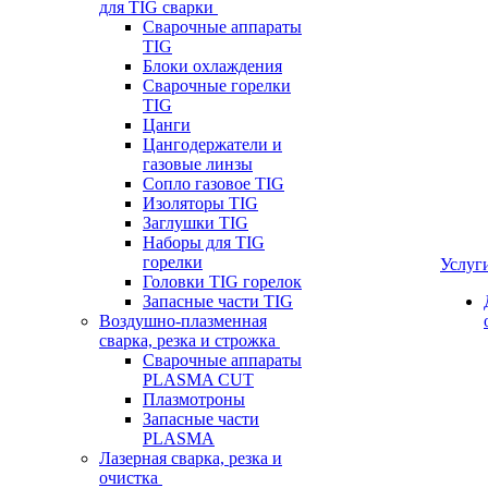
для TIG сварки
Сварочные аппараты
TIG
Блоки охлаждения
Сварочные горелки
TIG
Цанги
Цангодержатели и
газовые линзы
Сопло газовое TIG
Изоляторы TIG
Заглушки TIG
Наборы для TIG
горелки
Услуг
Головки TIG горелок
Запасные части TIG
Воздушно-плазменная
сварка, резка и строжка
Сварочные аппараты
PLASMA CUT
Плазмотроны
Запасные части
PLASMA
Лазерная сварка, резка и
очистка