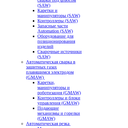
сварки под флюсом
(SAW)
Каретки и
манипуляторы (SAW)
Контроллеры (SAW)
Запасные части
Automation (SAW)
Оборудование для
позиционирования
изделий
Сварочные источники
(SAW)
Автоматическая сварка в
защитных газах
плавящимся электродом
(GMAW)
Каретки,
манипуляторы и
роботизация (GMAW)
Контроллеры и блоки
управления (GMAW)
Подающие
механизмы и горелки
(GMAW)
Автоматическая резка