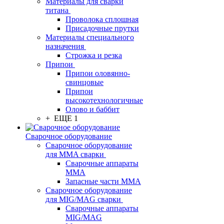
Материалы для сварки
титана
Проволока сплошная
Присадочные прутки
Материалы специального
назначения
Строжка и резка
Припои
Припои оловянно-
свинцовые
Припои
высокотехнологичные
Олово и баббит
+ ЕЩЕ 1
Сварочное оборудование
Сварочное оборудование
для MMA сварки
Сварочные аппараты
MMA
Запасные части MMA
Сварочное оборудование
для MIG/MAG сварки
Сварочные аппараты
MIG/MAG