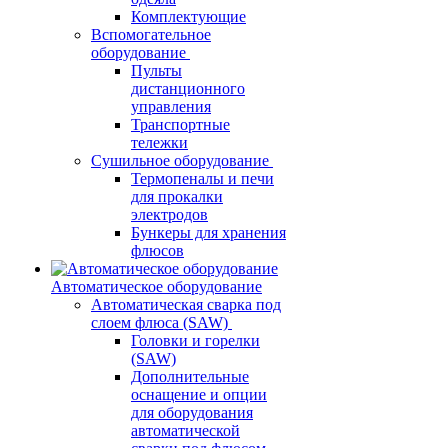
Комплектующие
Вспомогательное
оборудование
Пульты
дистанционного
управления
Транспортные
тележки
Сушильное оборудование
Термопеналы и печи
для прокалки
электродов
Бункеры для хранения
флюсов
Автоматическое оборудование
Автоматическая сварка под
слоем флюса (SAW)
Головки и горелки
(SAW)
Дополнительные
оснащение и опции
для оборудования
автоматической