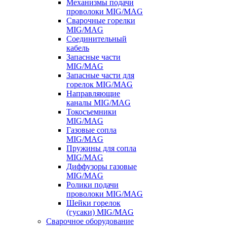
Механизмы подачи
проволоки MIG/MAG
Сварочные горелки
MIG/MAG
Соединительный
кабель
Запасные части
MIG/MAG
Запасные части для
горелок MIG/MAG
Направляющие
каналы MIG/MAG
Токосъемники
MIG/MAG
Газовые сопла
MIG/MAG
Пружины для сопла
MIG/MAG
Диффузоры газовые
MIG/MAG
Ролики подачи
проволоки MIG/MAG
Шейки горелок
(гусаки) MIG/MAG
Сварочное оборудование