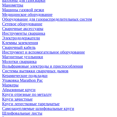
Баллоны для газосварки
Манометры
Машины газовой резки
Медицинское оборудование
Оборудование для газораспределительных систем
Сетевое оборудование
Сварочные аксессуары
Инструменты сварщика
Электрододержатели
Клеммы заземления
Сварочный кабель
Инструмент и вспомогательное оборудование
Магнитные угольники
Молотки сварщика
Вольфрамовые электроды и приспособления
Системы вытяжки сварочных дымов
Керамические подкладки
Упаковка Marathon Pac
Маркеры
Абразивные круги
Круги отрезные по металлу
Круги зачистные
Круги лепестковые тарельчатые
Самозацепляемые шлифовальные круги
Шлифовальные листы