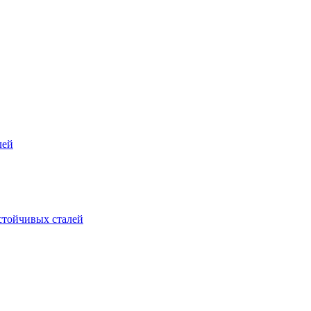
лей
стойчивых сталей