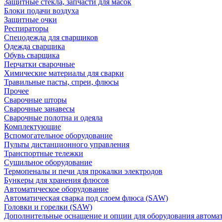
Защитные стекла, запчасти для масок
Блоки подачи воздуха
Защитные очки
Респираторы
Спецодежда для сварщиков
Одежда сварщика
Обувь сварщика
Перчатки сварочные
Химические материалы для сварки
Травильные пасты, спреи, флюсы
Прочее
Сварочные шторы
Сварочные занавесы
Сварочные полотна и одеяла
Комплектующие
Вспомогательное оборудование
Пульты дистанционного управления
Транспортные тележки
Сушильное оборудование
Термопеналы и печи для прокалки электродов
Бункеры для хранения флюсов
Автоматическое оборудование
Автоматическая сварка под слоем флюса (SAW)
Головки и горелки (SAW)
Дополнительные оснащение и опции для оборудования автома