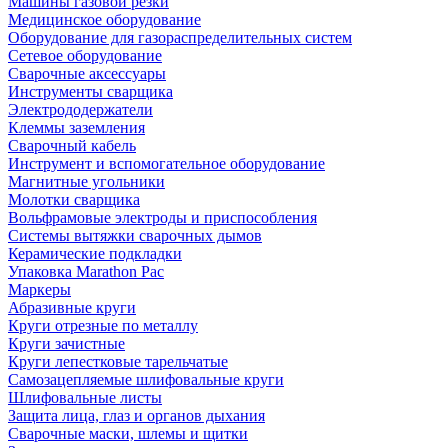
Машины газовой резки
Медицинское оборудование
Оборудование для газораспределительных систем
Сетевое оборудование
Сварочные аксессуары
Инструменты сварщика
Электрододержатели
Клеммы заземления
Сварочный кабель
Инструмент и вспомогательное оборудование
Магнитные угольники
Молотки сварщика
Вольфрамовые электроды и приспособления
Системы вытяжки сварочных дымов
Керамические подкладки
Упаковка Marathon Pac
Маркеры
Абразивные круги
Круги отрезные по металлу
Круги зачистные
Круги лепестковые тарельчатые
Самозацепляемые шлифовальные круги
Шлифовальные листы
Защита лица, глаз и органов дыхания
Сварочные маски, шлемы и щитки