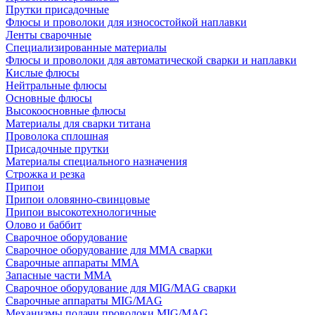
Прутки присадочные
Флюсы и проволоки для износостойкой наплавки
Ленты сварочные
Специализированные материалы
Флюсы и проволоки для автоматической сварки и наплавки
Кислые флюсы
Нейтральные флюсы
Основные флюсы
Высокоосновные флюсы
Материалы для сварки титана
Проволока сплошная
Присадочные прутки
Материалы специального назначения
Строжка и резка
Припои
Припои оловянно-свинцовые
Припои высокотехнологичные
Олово и баббит
Сварочное оборудование
Сварочное оборудование для MMA сварки
Сварочные аппараты MMA
Запасные части MMA
Сварочное оборудование для MIG/MAG сварки
Сварочные аппараты MIG/MAG
Механизмы подачи проволоки MIG/MAG