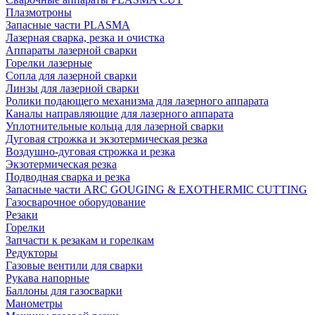
Плазмотроны
Запасные части PLASMA
Лазерная сварка, резка и очистка
Аппараты лазерной сварки
Горелки лазерные
Сопла для лазерной сварки
Линзы для лазерной сварки
Ролики подающего механизма для лазерного аппарата
Каналы направляющие для лазерного аппарата
Уплотнительные кольца для лазерной сварки
Дуговая строжка и экзотермическая резка
Воздушно-дуговая строжка и резка
Экзотермическая резка
Подводная сварка и резка
Запасные части ARC GOUGING & EXOTHERMIC CUTTING
Газосварочное оборудование
Резаки
Горелки
Запчасти к резакам и горелкам
Редукторы
Газовые вентили для сварки
Рукава напорные
Баллоны для газосварки
Манометры