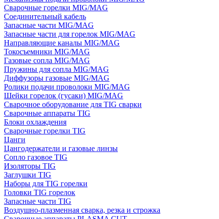
Сварочные горелки MIG/MAG
Соединительный кабель
Запасные части MIG/MAG
Запасные части для горелок MIG/MAG
Направляющие каналы MIG/MAG
Токосъемники MIG/MAG
Газовые сопла MIG/MAG
Пружины для сопла MIG/MAG
Диффузоры газовые MIG/MAG
Ролики подачи проволоки MIG/MAG
Шейки горелок (гусаки) MIG/MAG
Сварочное оборудование для TIG сварки
Сварочные аппараты TIG
Блоки охлаждения
Сварочные горелки TIG
Цанги
Цангодержатели и газовые линзы
Сопло газовое TIG
Изоляторы TIG
Заглушки TIG
Наборы для TIG горелки
Головки TIG горелок
Запасные части TIG
Воздушно-плазменная сварка, резка и строжка
Сварочные аппараты PLASMA CUT