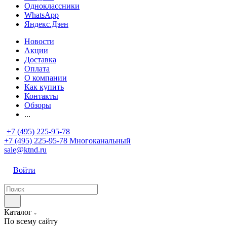
Одноклассники
WhatsApp
Яндекс.Дзен
Новости
Акции
Доставка
Оплата
О компании
Как купить
Контакты
Обзоры
...
+7 (495) 225-95-78
+7 (495) 225-95-78
Многоканальный
sale@ktnd.ru
Войти
Каталог
По всему сайту