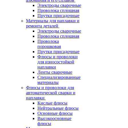
алюминия и его сплавов
Электроды сварочные
Проволока сплошная
Прутки присадочные
Материалы для наплавки и
ремонта деталей
Электроды сварочные
Проволока сплошная
Проволока
порошковая
Прутки присадочные
Флюсы и проволоки
для износостойкой
наплавки
Ленты сварочные
Специализированные
материалы
Флюсы и проволоки для
автоматической сварки и
наплавки
Кислые флюсы
Нейтральные флюсы
Основные флюсы
Высокоосновные
флюсы