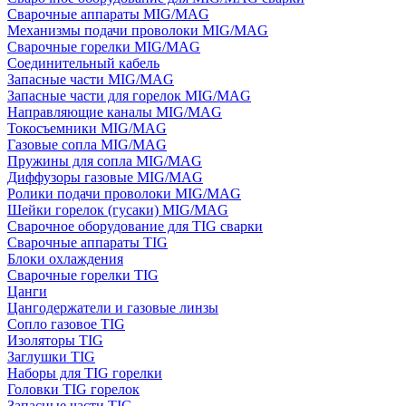
Сварочные аппараты MIG/MAG
Механизмы подачи проволоки MIG/MAG
Сварочные горелки MIG/MAG
Соединительный кабель
Запасные части MIG/MAG
Запасные части для горелок MIG/MAG
Направляющие каналы MIG/MAG
Токосъемники MIG/MAG
Газовые сопла MIG/MAG
Пружины для сопла MIG/MAG
Диффузоры газовые MIG/MAG
Ролики подачи проволоки MIG/MAG
Шейки горелок (гусаки) MIG/MAG
Сварочное оборудование для TIG сварки
Сварочные аппараты TIG
Блоки охлаждения
Сварочные горелки TIG
Цанги
Цангодержатели и газовые линзы
Сопло газовое TIG
Изоляторы TIG
Заглушки TIG
Наборы для TIG горелки
Головки TIG горелок
Запасные части TIG