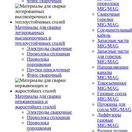
Флюс сварочный
проволоки
MIG/MAG
Сварочные
горелки
MIG/MAG
Материалы для сварки
Соединительны
легированных
кабель
высокопрочных и
Запасные части
теплоустойчивых сталей
MIG/MAG
Электроды сварочные
Запасные части
Проволока сплошная
для горелок
Проволока
MIG/MAG
порошковая
Направляющие
Прутки присадочные
каналы
Флюс сварочный
MIG/MAG
Токосъемники
MIG/MAG
Газовые сопла
Материалы для сварки
MIG/MAG
нержавеющих и
Пружины для
жаростойких сталей
сопла MIG/MAG
Электроды сварочные
Диффузоры
Проволока сплошная
газовые
Проволока
MIG/MAG
порошковая
Ролики подачи