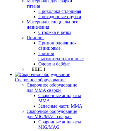
Материалы для сварки
титана
Проволока сплошная
Присадочные прутки
Материалы специального
назначения
Строжка и резка
Припои
Припои оловянно-
свинцовые
Припои
высокотехнологичные
Олово и баббит
+ ЕЩЕ 1
Сварочное оборудование
Сварочное оборудование
для MMA сварки
Сварочные аппараты
MMA
Запасные части MMA
Сварочное оборудование
для MIG/MAG сварки
Сварочные аппараты
MIG/MAG