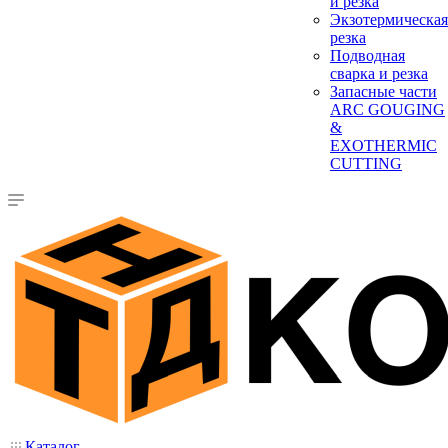
и резка
Экзотермическая
резка
Подводная
сварка и резка
Запасные части
ARC GOUGING
&
EXOTHERMIC
CUTTING
Каталог