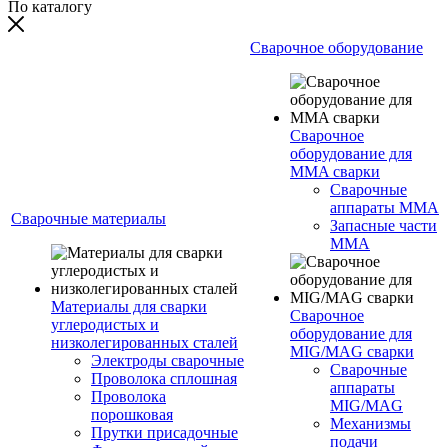
По каталогу
Сварочное оборудование
Сварочное
оборудование для
MMA сварки
Сварочные
аппараты MMA
Сварочные материалы
Запасные части
MMA
Материалы для сварки
Сварочное
углеродистых и
оборудование для
низколегированных сталей
MIG/MAG сварки
Электроды сварочные
Сварочные
Проволока сплошная
аппараты
Проволока
MIG/MAG
порошковая
Механизмы
Прутки присадочные
подачи