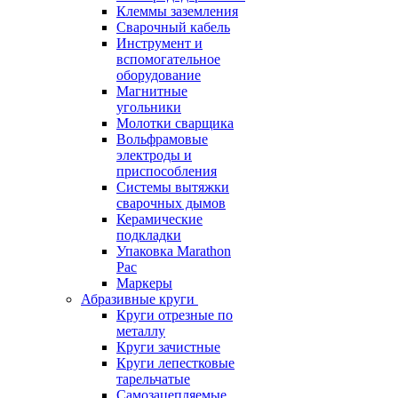
Клеммы заземления
Сварочный кабель
Инструмент и
вспомогательное
оборудование
Магнитные
угольники
Молотки сварщика
Вольфрамовые
электроды и
приспособления
Системы вытяжки
сварочных дымов
Керамические
подкладки
Упаковка Marathon
Pac
Маркеры
Абразивные круги
Круги отрезные по
металлу
Круги зачистные
Круги лепестковые
тарельчатые
Самозацепляемые