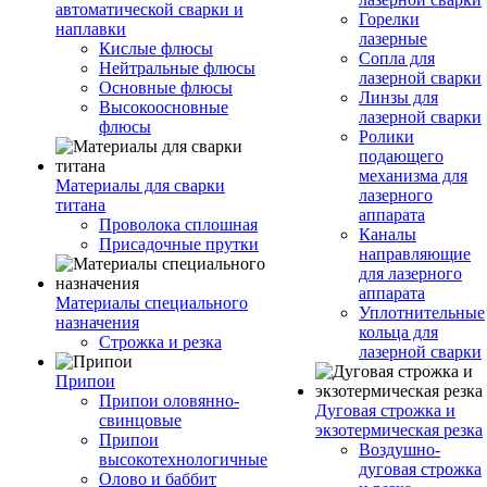
автоматической сварки и
Горелки
наплавки
лазерные
Кислые флюсы
Сопла для
Нейтральные флюсы
лазерной сварки
Основные флюсы
Линзы для
Высокоосновные
лазерной сварки
флюсы
Ролики
подающего
механизма для
Материалы для сварки
лазерного
титана
аппарата
Проволока сплошная
Каналы
Присадочные прутки
направляющие
для лазерного
аппарата
Материалы специального
Уплотнительные
назначения
кольца для
Строжка и резка
лазерной сварки
Припои
Припои оловянно-
Дуговая строжка и
свинцовые
экзотермическая резка
Припои
Воздушно-
высокотехнологичные
дуговая строжка
Олово и баббит