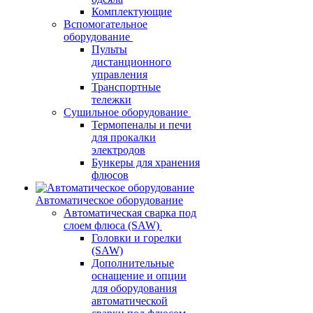
Комплектующие
Вспомогательное
оборудование
Пульты
дистанционного
управления
Транспортные
тележки
Сушильное оборудование
Термопеналы и печи
для прокалки
электродов
Бункеры для хранения
флюсов
Автоматическое оборудование
Автоматическая сварка под
слоем флюса (SAW)
Головки и горелки
(SAW)
Дополнительные
оснащение и опции
для оборудования
автоматической