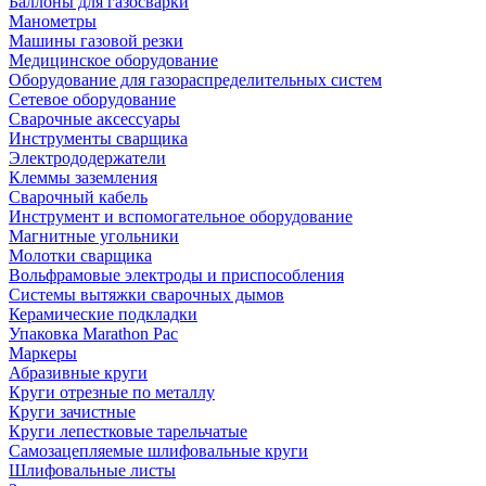
Баллоны для газосварки
Манометры
Машины газовой резки
Медицинское оборудование
Оборудование для газораспределительных систем
Сетевое оборудование
Сварочные аксессуары
Инструменты сварщика
Электрододержатели
Клеммы заземления
Сварочный кабель
Инструмент и вспомогательное оборудование
Магнитные угольники
Молотки сварщика
Вольфрамовые электроды и приспособления
Системы вытяжки сварочных дымов
Керамические подкладки
Упаковка Marathon Pac
Маркеры
Абразивные круги
Круги отрезные по металлу
Круги зачистные
Круги лепестковые тарельчатые
Самозацепляемые шлифовальные круги
Шлифовальные листы