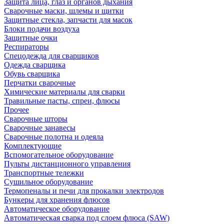
Защита лица, глаз и органов дыхания
Сварочные маски, шлемы и щитки
Защитные стекла, запчасти для масок
Блоки подачи воздуха
Защитные очки
Респираторы
Спецодежда для сварщиков
Одежда сварщика
Обувь сварщика
Перчатки сварочные
Химические материалы для сварки
Травильные пасты, спреи, флюсы
Прочее
Сварочные шторы
Сварочные занавесы
Сварочные полотна и одеяла
Комплектующие
Вспомогательное оборудование
Пульты дистанционного управления
Транспортные тележки
Сушильное оборудование
Термопеналы и печи для прокалки электродов
Бункеры для хранения флюсов
Автоматическое оборудование
Автоматическая сварка под слоем флюса (SAW)