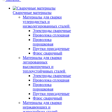
Сварочные материалы
Материалы для сварки
углеродистых и
низколегированных сталей
Электроды сварочные
Проволока сплошная
Проволока
порошковая
Прутки присадочные
Флюс сварочный
Материалы для сварки
легированных
высокопрочных и
теплоустойчивых сталей
Электроды сварочные
Проволока сплошная
Проволока
порошковая
Прутки присадочные
Флюс сварочный
Материалы для сварки
нержавеющих и
жаростойких сталей