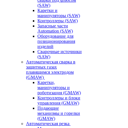
сварки под флюсом
(SAW)
Каретки и
манипуляторы (SAW)
Контроллеры (SAW)
Запасные части
Automation (SAW)
Оборудование для
позиционирования
изделий
Сварочные источники
(SAW)
Автоматическая сварка в
защитных газах
плавящимся электродом
(GMAW)
Каретки,
манипуляторы и
роботизация (GMAW)
Контроллеры и блоки
управления (GMAW)
Подающие
механизмы и горелки
(GMAW)
Автоматическая резка