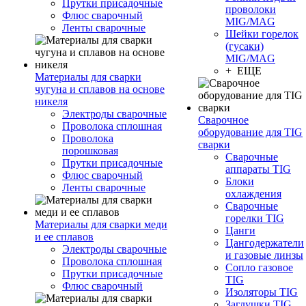
Прутки присадочные
проволоки
Флюс сварочный
MIG/MAG
Ленты сварочные
Шейки горелок
(гусаки)
MIG/MAG
+ ЕЩЕ
Материалы для сварки
чугуна и сплавов на основе
никеля
Электроды сварочные
Сварочное
Проволока сплошная
оборудование для TIG
Проволока
сварки
порошковая
Сварочные
Прутки присадочные
аппараты TIG
Флюс сварочный
Блоки
Ленты сварочные
охлаждения
Сварочные
горелки TIG
Материалы для сварки меди
Цанги
и ее сплавов
Цангодержатели
Электроды сварочные
и газовые линзы
Проволока сплошная
Сопло газовое
Прутки присадочные
TIG
Флюс сварочный
Изоляторы TIG
Заглушки TIG