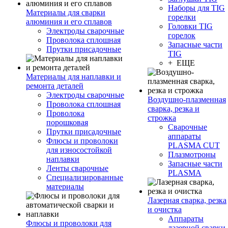
Наборы для TIG
Материалы для сварки
горелки
алюминия и его сплавов
Головки TIG
Электроды сварочные
горелок
Проволока сплошная
Запасные части
Прутки присадочные
TIG
+ ЕЩЕ
Материалы для наплавки и
ремонта деталей
Электроды сварочные
Воздушно-плазменная
Проволока сплошная
сварка, резка и
Проволока
строжка
порошковая
Сварочные
Прутки присадочные
аппараты
Флюсы и проволоки
PLASMA CUT
для износостойкой
Плазмотроны
наплавки
Запасные части
Ленты сварочные
PLASMA
Специализированные
материалы
Лазерная сварка, резка
и очистка
Аппараты
Флюсы и проволоки для
лазерной сварки