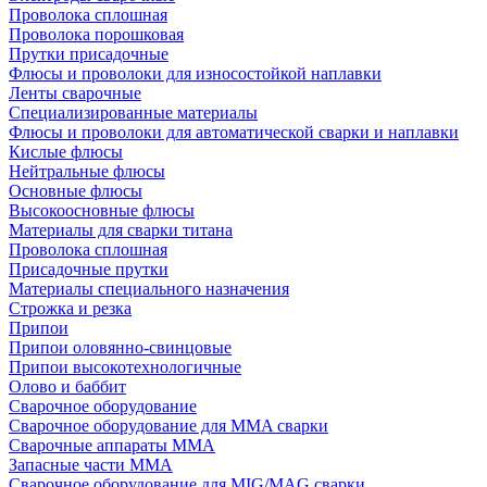
Проволока сплошная
Проволока порошковая
Прутки присадочные
Флюсы и проволоки для износостойкой наплавки
Ленты сварочные
Специализированные материалы
Флюсы и проволоки для автоматической сварки и наплавки
Кислые флюсы
Нейтральные флюсы
Основные флюсы
Высокоосновные флюсы
Материалы для сварки титана
Проволока сплошная
Присадочные прутки
Материалы специального назначения
Строжка и резка
Припои
Припои оловянно-свинцовые
Припои высокотехнологичные
Олово и баббит
Сварочное оборудование
Сварочное оборудование для MMA сварки
Сварочные аппараты MMA
Запасные части MMA
Сварочное оборудование для MIG/MAG сварки