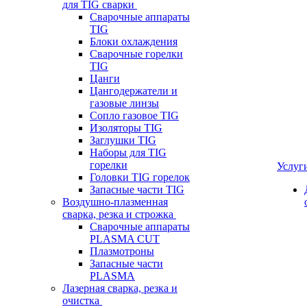
для TIG сварки
Сварочные аппараты
TIG
Блоки охлаждения
Сварочные горелки
TIG
Цанги
Цангодержатели и
газовые линзы
Сопло газовое TIG
Изоляторы TIG
Заглушки TIG
Наборы для TIG
горелки
Услуг
Головки TIG горелок
Запасные части TIG
Воздушно-плазменная
сварка, резка и строжка
Сварочные аппараты
PLASMA CUT
Плазмотроны
Запасные части
PLASMA
Лазерная сварка, резка и
очистка