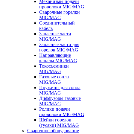
Механизмы подачи
проволоки MIG/MAG
Сварочные горелки
MIG/MAG
Соединительный
кабель
Запасные части
MIG/MAG
Запасные части для
горелок MIG/MAG
Направляющие
каналы MIG/MAG
Токосъемники
MIG/MAG
Газовые сопла
MIG/MAG
Пружины для сопла
MIG/MAG
Диффузоры газовые
MIG/MAG
Ролики подачи
проволоки MIG/MAG
Шейки горелок
(гусаки) MIG/MAG
Сварочное оборудование