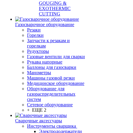
GOUGING &
EXOTHERMIC
CUTTING
Газосварочное оборудование
Резаки
Горелки
Запчасти к резакам и
горелкам
Редукторы
Газовые вентили для сварки
Рукава напорные
Баллоны для газосварки
Манометры
Машины газовой резки
Медицинское оборудование
Оборудование для
газораспределительных
систем
Сетевое оборудование
+ ЕЩЕ 2
Сварочные аксессуары
Инструменты сварщика
Электрододержатели