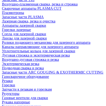
Воздушно-плазменная сварка, резка и строжка
Сварочные аппараты PLASMA CUT
Плазмотроны
Запасные части PLASMA
Лазерная сварка, резка и очистка
Аппараты лазерной сварки
Горелки лазерные
Сопла для лазерной сварки
Линзы для лазерной сварки
Ролики подающего механизма для лазерного аппарата
Каналы направляющие для лазерного аппарата
Уплотнительные кольца для лазерной сварки
Дуговая строжка и экзотермическая резка
Воздушно-дуговая строжка и резка
Экзотермическая резка
Подводная сварка и резка
Запасные части ARC GOUGING & EXOTHERMIC CUTTING
Газосварочное оборудование
Резаки
Горелки
Запчасти к резакам и горелкам
Редукторы
Газовые вентили для сварки
Рукава напорные