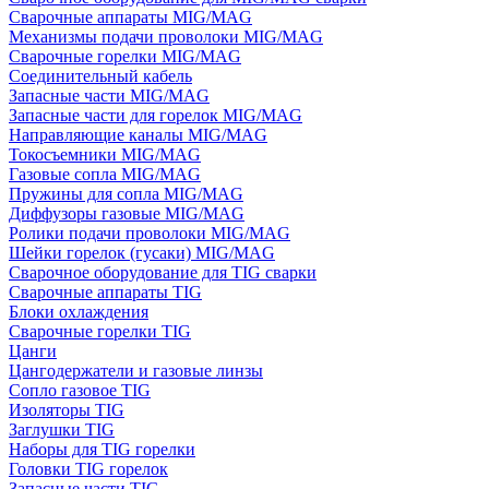
Сварочные аппараты MIG/MAG
Механизмы подачи проволоки MIG/MAG
Сварочные горелки MIG/MAG
Соединительный кабель
Запасные части MIG/MAG
Запасные части для горелок MIG/MAG
Направляющие каналы MIG/MAG
Токосъемники MIG/MAG
Газовые сопла MIG/MAG
Пружины для сопла MIG/MAG
Диффузоры газовые MIG/MAG
Ролики подачи проволоки MIG/MAG
Шейки горелок (гусаки) MIG/MAG
Сварочное оборудование для TIG сварки
Сварочные аппараты TIG
Блоки охлаждения
Сварочные горелки TIG
Цанги
Цангодержатели и газовые линзы
Сопло газовое TIG
Изоляторы TIG
Заглушки TIG
Наборы для TIG горелки
Головки TIG горелок
Запасные части TIG