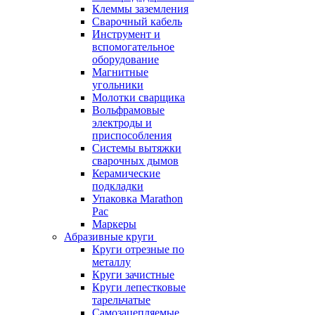
Клеммы заземления
Сварочный кабель
Инструмент и
вспомогательное
оборудование
Магнитные
угольники
Молотки сварщика
Вольфрамовые
электроды и
приспособления
Системы вытяжки
сварочных дымов
Керамические
подкладки
Упаковка Marathon
Pac
Маркеры
Абразивные круги
Круги отрезные по
металлу
Круги зачистные
Круги лепестковые
тарельчатые
Самозацепляемые