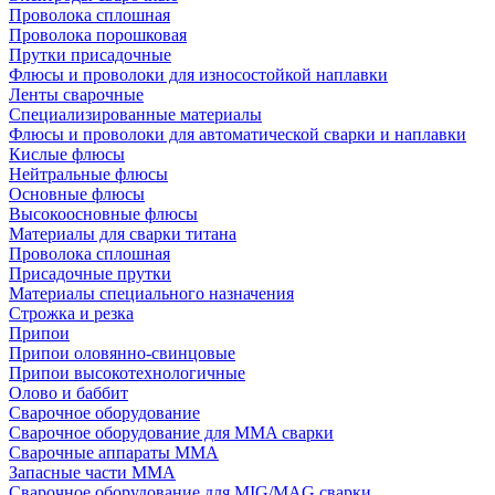
Проволока сплошная
Проволока порошковая
Прутки присадочные
Флюсы и проволоки для износостойкой наплавки
Ленты сварочные
Специализированные материалы
Флюсы и проволоки для автоматической сварки и наплавки
Кислые флюсы
Нейтральные флюсы
Основные флюсы
Высокоосновные флюсы
Материалы для сварки титана
Проволока сплошная
Присадочные прутки
Материалы специального назначения
Строжка и резка
Припои
Припои оловянно-свинцовые
Припои высокотехнологичные
Олово и баббит
Сварочное оборудование
Сварочное оборудование для MMA сварки
Сварочные аппараты MMA
Запасные части MMA
Сварочное оборудование для MIG/MAG сварки