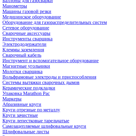
Баллоны для газосварки
Манометры
Машины газовой резки
Медицинское оборудование
Оборудование для газораспределительных систем
Сетевое оборудование
Сварочные аксессуары
Инструменты сварщика
Электрододержатели
Клеммы заземления
Сварочный кабель
Инструмент и вспомогательное оборудование
Магнитные угольники
Молотки сварщика
Вольфрамовые электроды и приспособления
Системы вытяжки сварочных дымов
Керамические подкладки
Упаковка Marathon Pac
Маркеры
Абразивные круги
Круги отрезные по металлу
Круги зачистные
Круги лепестковые тарельчатые
Самозацепляемые шлифовальные круги
Шлифовальные листы