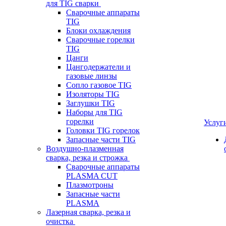
для TIG сварки
Сварочные аппараты
TIG
Блоки охлаждения
Сварочные горелки
TIG
Цанги
Цангодержатели и
газовые линзы
Сопло газовое TIG
Изоляторы TIG
Заглушки TIG
Наборы для TIG
горелки
Услуг
Головки TIG горелок
Запасные части TIG
Воздушно-плазменная
сварка, резка и строжка
Сварочные аппараты
PLASMA CUT
Плазмотроны
Запасные части
PLASMA
Лазерная сварка, резка и
очистка