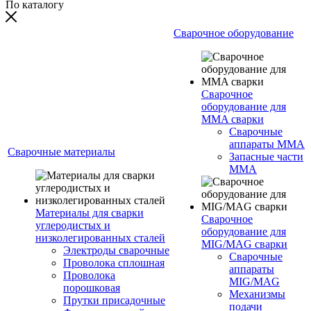
По каталогу
Сварочное оборудование
Сварочное
оборудование для
MMA сварки
Сварочные
аппараты MMA
Сварочные материалы
Запасные части
MMA
Материалы для сварки
Сварочное
углеродистых и
оборудование для
низколегированных сталей
MIG/MAG сварки
Электроды сварочные
Сварочные
Проволока сплошная
аппараты
Проволока
MIG/MAG
порошковая
Механизмы
Прутки присадочные
подачи