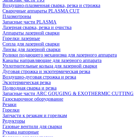
Воздушно-плазменная сварка, резка и строжка
Сварочные аппараты PLASMA CUT
Плазмотроны
Запасные части PLASMA
Лазерная сварка, резка и очистка
Аппараты лазерной сварки
Горелки лазерные
Сопла для лазерной сварки
Линзы для лазерной сварки
Ролики подающего механизма для лазерного аппарата
Каналы направляющие для лазерного аппарата
Уплотнительные кольца для лазерной сварки
Дуговая строжка и экзотермическая резка
Воздушно-дуговая строжка и резка
Экзотермическая резка
Подводная сварка и резка
Запасные части ARC GOUGING & EXOTHERMIC CUTTING
Газосварочное оборудование
Резаки
Горелки
Запчасти к резакам и горелкам
Редукторы
Газовые вентили для сварки
Рукава напорные