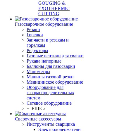
GOUGING &
EXOTHERMIC
CUTTING
Газосварочное оборудование
Резаки
Горелки
Запчасти к резакам и
горелкам
Редукторы
Газовые вентили для сварки
Рукава напорные
Баллоны для газосварки
Манометры
Машины газовой резки
Медицинское оборудование
Оборудование для
газораспределительных
систем
Сетевое оборудование
+ ЕЩЕ 2
Сварочные аксессуары
Инструменты сварщика
Электрододержатели