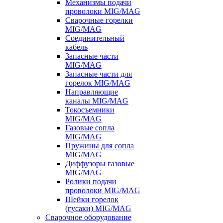
Механизмы подачи
проволоки MIG/MAG
Сварочные горелки
MIG/MAG
Соединительный
кабель
Запасные части
MIG/MAG
Запасные части для
горелок MIG/MAG
Направляющие
каналы MIG/MAG
Токосъемники
MIG/MAG
Газовые сопла
MIG/MAG
Пружины для сопла
MIG/MAG
Диффузоры газовые
MIG/MAG
Ролики подачи
проволоки MIG/MAG
Шейки горелок
(гусаки) MIG/MAG
Сварочное оборудование