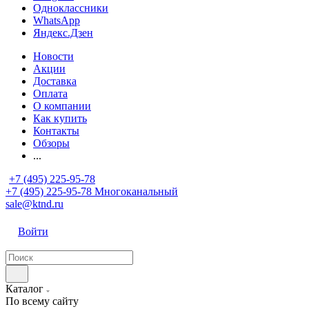
Одноклассники
WhatsApp
Яндекс.Дзен
Новости
Акции
Доставка
Оплата
О компании
Как купить
Контакты
Обзоры
...
+7 (495) 225-95-78
+7 (495) 225-95-78
Многоканальный
sale@ktnd.ru
Войти
Каталог
По всему сайту