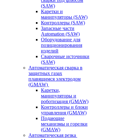
сварки под флюсом
(SAW)
Каретки и
манипуляторы (SAW)
Контроллеры (SAW)
Запасные части
Automation (SAW)
Оборудование для
позиционирования
изделий
Сварочные источники
(SAW)
Автоматическая сварка в
защитных газах
плавящимся электродом
(GMAW)
Каретки,
манипуляторы и
роботизация (GMAW)
Контроллеры и блоки
управления (GMAW)
Подающие
механизмы и горелки
(GMAW)
Автоматическая резка