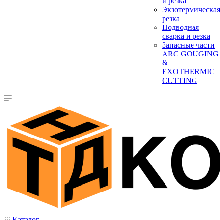
и резка
Экзотермическая
резка
Подводная
сварка и резка
Запасные части
ARC GOUGING
&
EXOTHERMIC
CUTTING
Каталог