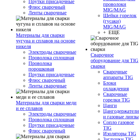
Прутки присадочные
проволоки
Флюс сварочный
MIG/MAG
Ленты сварочные
Шейки горелок
(гусаки)
MIG/MAG
+ ЕЩЕ
Материалы для сварки
чугуна и сплавов на основе
никеля
Электроды сварочные
Сварочное
Проволока сплошная
оборудование для TIG
Проволока
сварки
порошковая
Сварочные
Прутки присадочные
аппараты TIG
Флюс сварочный
Блоки
Ленты сварочные
охлаждения
Сварочные
горелки TIG
Материалы для сварки меди
Цанги
и ее сплавов
Цангодержатели
Электроды сварочные
и газовые линзы
Проволока сплошная
Сопло газовое
Прутки присадочные
TIG
Флюс сварочный
Изоляторы TIG
Заглушки TIG