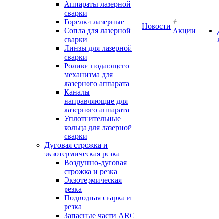
Аппараты лазерной
сварки
Горелки лазерные
Новости
Сопла для лазерной
Акции
сварки
Линзы для лазерной
сварки
Ролики подающего
механизма для
лазерного аппарата
Каналы
направляющие для
лазерного аппарата
Уплотнительные
кольца для лазерной
сварки
Дуговая строжка и
экзотермическая резка
Воздушно-дуговая
строжка и резка
Экзотермическая
резка
Подводная сварка и
резка
Запасные части ARC