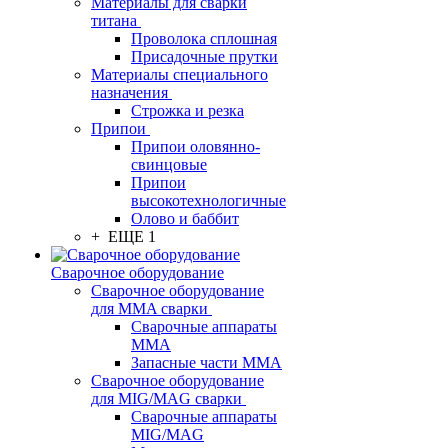
Материалы для сварки
титана
Проволока сплошная
Присадочные прутки
Материалы специального
назначения
Строжка и резка
Припои
Припои оловянно-
свинцовые
Припои
высокотехнологичные
Олово и баббит
+ ЕЩЕ 1
Сварочное оборудование
Сварочное оборудование
для MMA сварки
Сварочные аппараты
MMA
Запасные части MMA
Сварочное оборудование
для MIG/MAG сварки
Сварочные аппараты
MIG/MAG