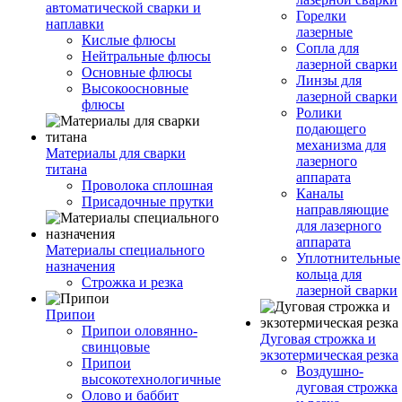
автоматической сварки и
Горелки
наплавки
лазерные
Кислые флюсы
Сопла для
Нейтральные флюсы
лазерной сварки
Основные флюсы
Линзы для
Высокоосновные
лазерной сварки
флюсы
Ролики
подающего
механизма для
Материалы для сварки
лазерного
титана
аппарата
Проволока сплошная
Каналы
Присадочные прутки
направляющие
для лазерного
аппарата
Материалы специального
Уплотнительные
назначения
кольца для
Строжка и резка
лазерной сварки
Припои
Припои оловянно-
Дуговая строжка и
свинцовые
экзотермическая резка
Припои
Воздушно-
высокотехнологичные
дуговая строжка
Олово и баббит