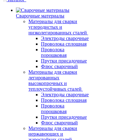
Сварочные материалы
Материалы для сварки
углеродистых и
низколегированных сталей
Электроды сварочные
Проволока сплошная
Проволока
порошковая
Прутки присадочные
Флюс сварочный
Материалы для сварки
легированных
высокопрочных и
теплоустойчивых сталей
Электроды сварочные
Проволока сплошная
Проволока
порошковая
Прутки присадочные
Флюс сварочный
Материалы для сварки
нержавеющих и
жаростойких сталей