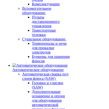
Комплектующие
Вспомогательное
оборудование
Пульты
дистанционного
управления
Транспортные
тележки
Сушильное оборудование
Термопеналы и печи
для прокалки
электродов
Бункеры для хранения
флюсов
Автоматическое оборудование
Автоматическая сварка под
слоем флюса (SAW)
Головки и горелки
(SAW)
Дополнительные
оснащение и опции
для оборудования
автоматической