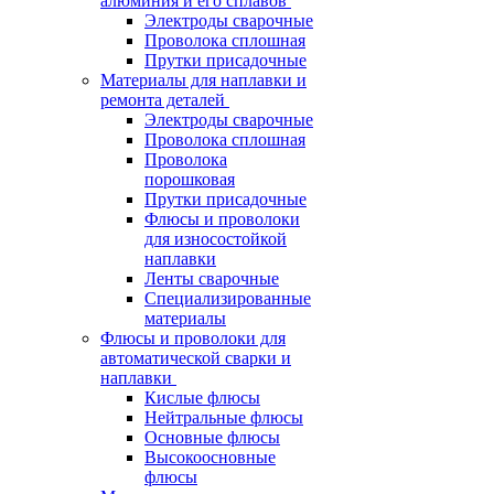
алюминия и его сплавов
Электроды сварочные
Проволока сплошная
Прутки присадочные
Материалы для наплавки и
ремонта деталей
Электроды сварочные
Проволока сплошная
Проволока
порошковая
Прутки присадочные
Флюсы и проволоки
для износостойкой
наплавки
Ленты сварочные
Специализированные
материалы
Флюсы и проволоки для
автоматической сварки и
наплавки
Кислые флюсы
Нейтральные флюсы
Основные флюсы
Высокоосновные
флюсы