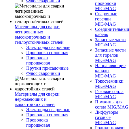
Флюс сварочный
проволоки
MIG/MAG
Сварочные
горелки
MIG/MAG
Материалы для сварки
Соединительны
легированных
кабель
высокопрочных и
Запасные части
теплоустойчивых сталей
MIG/MAG
Электроды сварочные
Запасные части
Проволока сплошная
для горелок
Проволока
MIG/MAG
порошковая
Направляющие
Прутки присадочные
каналы
Флюс сварочный
MIG/MAG
Токосъемники
MIG/MAG
Газовые сопла
Материалы для сварки
MIG/MAG
нержавеющих и
Пружины для
жаростойких сталей
сопла MIG/MAG
Электроды сварочные
Диффузоры
Проволока сплошная
газовые
Проволока
MIG/MAG
порошковая
Ролики подачи