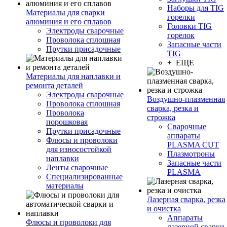
Наборы для TIG
Материалы для сварки
горелки
алюминия и его сплавов
Головки TIG
Электроды сварочные
горелок
Проволока сплошная
Запасные части
Прутки присадочные
TIG
+ ЕЩЕ
Материалы для наплавки и
ремонта деталей
Электроды сварочные
Воздушно-плазменная
Проволока сплошная
сварка, резка и
Проволока
строжка
порошковая
Сварочные
Прутки присадочные
аппараты
Флюсы и проволоки
PLASMA CUT
для износостойкой
Плазмотроны
наплавки
Запасные части
Ленты сварочные
PLASMA
Специализированные
материалы
Лазерная сварка, резка
и очистка
Аппараты
Флюсы и проволоки для
лазерной сварки