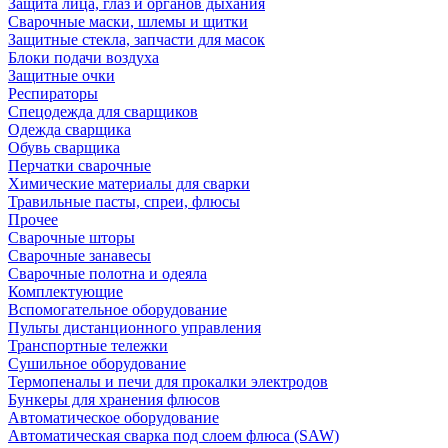
Защита лица, глаз и органов дыхания
Сварочные маски, шлемы и щитки
Защитные стекла, запчасти для масок
Блоки подачи воздуха
Защитные очки
Респираторы
Спецодежда для сварщиков
Одежда сварщика
Обувь сварщика
Перчатки сварочные
Химические материалы для сварки
Травильные пасты, спреи, флюсы
Прочее
Сварочные шторы
Сварочные занавесы
Сварочные полотна и одеяла
Комплектующие
Вспомогательное оборудование
Пульты дистанционного управления
Транспортные тележки
Сушильное оборудование
Термопеналы и печи для прокалки электродов
Бункеры для хранения флюсов
Автоматическое оборудование
Автоматическая сварка под слоем флюса (SAW)