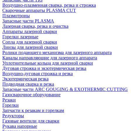
Воздушно-плазменная сварка, резка и строжка
Сварочные аппараты PLASMA CUT
Плазмотроны
Запасные части PLASMA
Лазерная сварка, резка и очистка
Аппараты лазерной сварки
Горелки лазерные
Сопла для лазерной сварки
Линзы для лазерной сварки
Ролики подающего механизма для лазерного аппарата
Каналы направляющие для лазерного аппарата
Уплотнительные кольца для лазерной сварки
Дуговая строжка и экзотермическая резка
Воздушно-дуговая строжка и резка
Экзотермическая резка
Подводная сварка и резка
Запасные части ARC GOUGING & EXOTHERMIC CUTTING
Газосварочное оборудование
Резаки
Горелки
Запчасти к резакам и горелкам
Редукторы
Газовые вентили для сварки
Рукава напорные