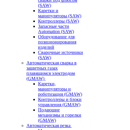
сварки под флюсом
(SAW)
Каретки и
манипуляторы (SAW)
Контроллеры (SAW)
Запасные части
Automation (SAW)
Оборудование для
позиционирования
изделий
Сварочные источники
(SAW)
Автоматическая сварка в
защитных газах
плавящимся электродом
(GMAW)
Каретки,
манипуляторы и
роботизация (GMAW)
Контроллеры и блоки
управления (GMAW)
Подающие
механизмы и горелки
(GMAW)
Автоматическая резка