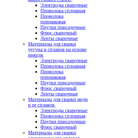
Электроды сварочные
Проволока сплошная
Проволока
порошковая
Прутки присадочные
Флюс сварочный
Ленты сварочные
Материалы для сварки
чугуна и сплавов на основе
никеля
Электроды сварочные
Проволока сплошная
Проволока
порошковая
Прутки присадочные
Флюс сварочный
Ленты сварочные
Материалы для сварки меди
и ее сплавов
Электроды сварочные
Проволока сплошная
Прутки присадочные
Флюс сварочный
Материалы для сварки