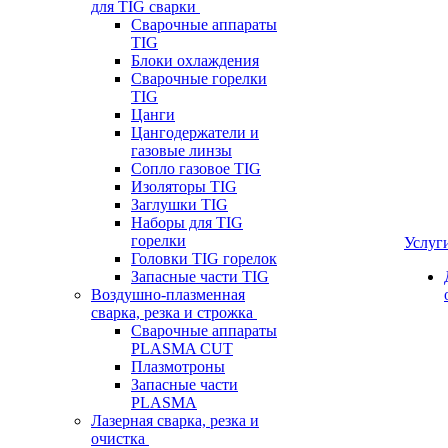
для TIG сварки
Сварочные аппараты
TIG
Блоки охлаждения
Сварочные горелки
TIG
Цанги
Цангодержатели и
газовые линзы
Сопло газовое TIG
Изоляторы TIG
Заглушки TIG
Наборы для TIG
горелки
Услуг
Головки TIG горелок
Запасные части TIG
Воздушно-плазменная
сварка, резка и строжка
Сварочные аппараты
PLASMA CUT
Плазмотроны
Запасные части
PLASMA
Лазерная сварка, резка и
очистка