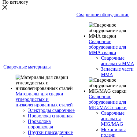
По каталогу
Сварочное оборудование
Сварочное
оборудование для
MMA сварки
Сварочные
аппараты MMA
Сварочные материалы
Запасные части
MMA
Материалы для сварки
Сварочное
углеродистых и
оборудование для
низколегированных сталей
MIG/MAG сварки
Электроды сварочные
Сварочные
Проволока сплошная
аппараты
Проволока
MIG/MAG
порошковая
Механизмы
Прутки присадочные
подачи