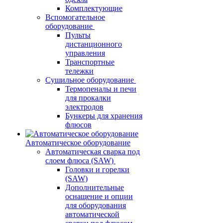
Комплектующие
Вспомогательное
оборудование
Пульты
дистанционного
управления
Транспортные
тележки
Сушильное оборудование
Термопеналы и печи
для прокалки
электродов
Бункеры для хранения
флюсов
Автоматическое оборудование
Автоматическая сварка под
слоем флюса (SAW)
Головки и горелки
(SAW)
Дополнительные
оснащение и опции
для оборудования
автоматической