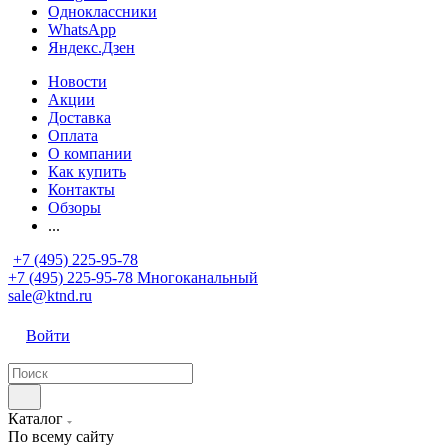
Одноклассники
WhatsApp
Яндекс.Дзен
Новости
Акции
Доставка
Оплата
О компании
Как купить
Контакты
Обзоры
...
+7 (495) 225-95-78
+7 (495) 225-95-78
Многоканальный
sale@ktnd.ru
Войти
Каталог
По всему сайту