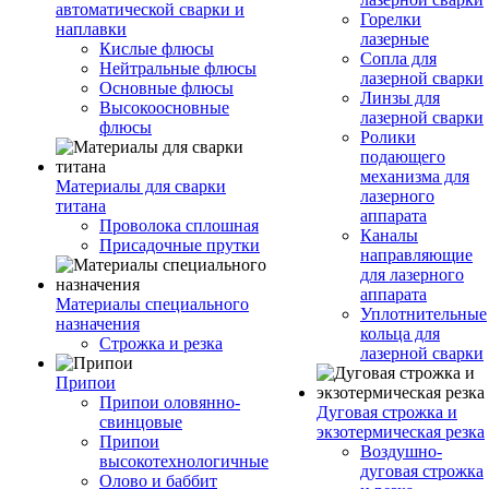
автоматической сварки и
Горелки
наплавки
лазерные
Кислые флюсы
Сопла для
Нейтральные флюсы
лазерной сварки
Основные флюсы
Линзы для
Высокоосновные
лазерной сварки
флюсы
Ролики
подающего
механизма для
Материалы для сварки
лазерного
титана
аппарата
Проволока сплошная
Каналы
Присадочные прутки
направляющие
для лазерного
аппарата
Материалы специального
Уплотнительные
назначения
кольца для
Строжка и резка
лазерной сварки
Припои
Припои оловянно-
Дуговая строжка и
свинцовые
экзотермическая резка
Припои
Воздушно-
высокотехнологичные
дуговая строжка
Олово и баббит