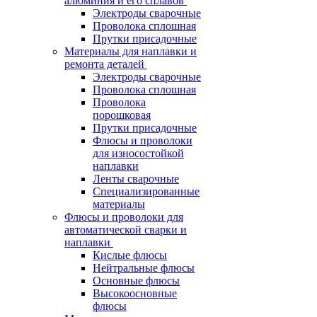
алюминия и его сплавов
Электроды сварочные
Проволока сплошная
Прутки присадочные
Материалы для наплавки и
ремонта деталей
Электроды сварочные
Проволока сплошная
Проволока
порошковая
Прутки присадочные
Флюсы и проволоки
для износостойкой
наплавки
Ленты сварочные
Специализированные
материалы
Флюсы и проволоки для
автоматической сварки и
наплавки
Кислые флюсы
Нейтральные флюсы
Основные флюсы
Высокоосновные
флюсы