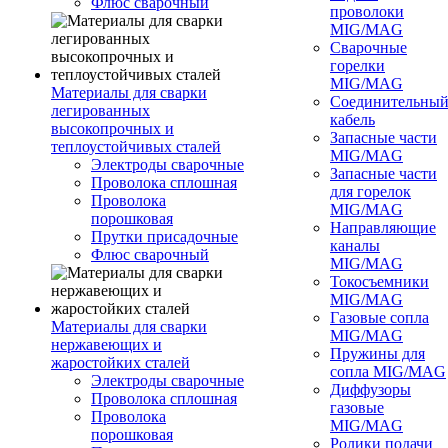
Флюс сварочный
проволоки
MIG/MAG
Сварочные
горелки
MIG/MAG
Материалы для сварки
Соединительны
легированных
кабель
высокопрочных и
Запасные части
теплоустойчивых сталей
MIG/MAG
Электроды сварочные
Запасные части
Проволока сплошная
для горелок
Проволока
MIG/MAG
порошковая
Направляющие
Прутки присадочные
каналы
Флюс сварочный
MIG/MAG
Токосъемники
MIG/MAG
Газовые сопла
Материалы для сварки
MIG/MAG
нержавеющих и
Пружины для
жаростойких сталей
сопла MIG/MAG
Электроды сварочные
Диффузоры
Проволока сплошная
газовые
Проволока
MIG/MAG
порошковая
Ролики подачи