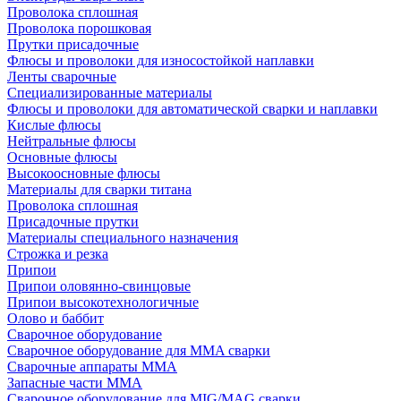
Проволока сплошная
Проволока порошковая
Прутки присадочные
Флюсы и проволоки для износостойкой наплавки
Ленты сварочные
Специализированные материалы
Флюсы и проволоки для автоматической сварки и наплавки
Кислые флюсы
Нейтральные флюсы
Основные флюсы
Высокоосновные флюсы
Материалы для сварки титана
Проволока сплошная
Присадочные прутки
Материалы специального назначения
Строжка и резка
Припои
Припои оловянно-свинцовые
Припои высокотехнологичные
Олово и баббит
Сварочное оборудование
Сварочное оборудование для MMA сварки
Сварочные аппараты MMA
Запасные части MMA
Сварочное оборудование для MIG/MAG сварки