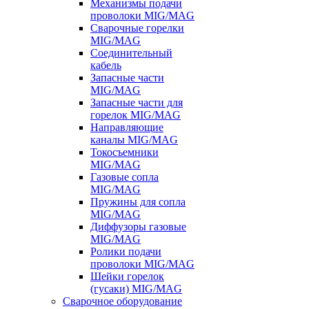
Механизмы подачи
проволоки MIG/MAG
Сварочные горелки
MIG/MAG
Соединительный
кабель
Запасные части
MIG/MAG
Запасные части для
горелок MIG/MAG
Направляющие
каналы MIG/MAG
Токосъемники
MIG/MAG
Газовые сопла
MIG/MAG
Пружины для сопла
MIG/MAG
Диффузоры газовые
MIG/MAG
Ролики подачи
проволоки MIG/MAG
Шейки горелок
(гусаки) MIG/MAG
Сварочное оборудование