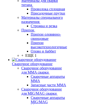
Материалы для сварки
титана
Проволока сплошная
Присадочные прутки
Материалы специального
назначения
Строжка и резка
Припои
Припои оловянно-
свинцовые
Припои
высокотехнологичные
Олово и баббит
+ ЕЩЕ 1
Сварочное оборудование
Сварочное оборудование
для MMA сварки
Сварочные аппараты
MMA
Запасные части MMA
Сварочное оборудование
для MIG/MAG сварки
Сварочные аппараты
MIG/MAG