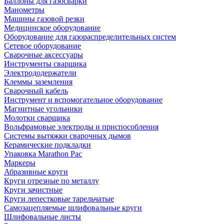
Баллоны для газосварки
Манометры
Машины газовой резки
Медицинское оборудование
Оборудование для газораспределительных систем
Сетевое оборудование
Сварочные аксессуары
Инструменты сварщика
Электрододержатели
Клеммы заземления
Сварочный кабель
Инструмент и вспомогательное оборудование
Магнитные угольники
Молотки сварщика
Вольфрамовые электроды и приспособления
Системы вытяжки сварочных дымов
Керамические подкладки
Упаковка Marathon Pac
Маркеры
Абразивные круги
Круги отрезные по металлу
Круги зачистные
Круги лепестковые тарельчатые
Самозацепляемые шлифовальные круги
Шлифовальные листы