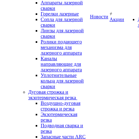
Аппараты лазерной
сварки
Горелки лазерные
Новости
Сопла для лазерной
Акции
сварки
Линзы для лазерной
сварки
Ролики подающего
механизма для
лазерного аппарата
Каналы
направляющие для
лазерного аппарата
Уплотнительные
кольца для лазерной
сварки
Дуговая строжка и
экзотермическая резка
Воздушно-дуговая
строжка и резка
Экзотермическая
резка
Подводная сварка и
резка
Запасные части ARC