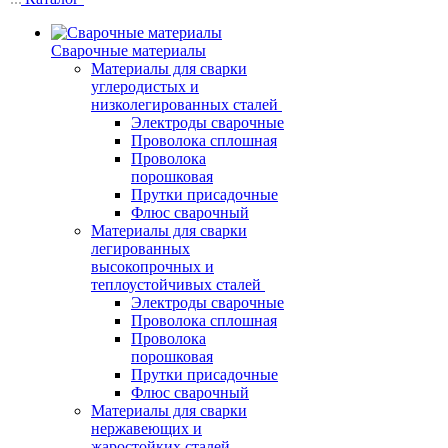
Сварочные материалы
Материалы для сварки
углеродистых и
низколегированных сталей
Электроды сварочные
Проволока сплошная
Проволока
порошковая
Прутки присадочные
Флюс сварочный
Материалы для сварки
легированных
высокопрочных и
теплоустойчивых сталей
Электроды сварочные
Проволока сплошная
Проволока
порошковая
Прутки присадочные
Флюс сварочный
Материалы для сварки
нержавеющих и
жаростойких сталей