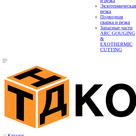
и резка
Экзотермическая
резка
Подводная
сварка и резка
Запасные части
ARC GOUGING
&
EXOTHERMIC
CUTTING
Каталог