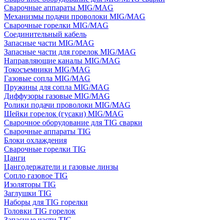
Сварочные аппараты MIG/MAG
Механизмы подачи проволоки MIG/MAG
Сварочные горелки MIG/MAG
Соединительный кабель
Запасные части MIG/MAG
Запасные части для горелок MIG/MAG
Направляющие каналы MIG/MAG
Токосъемники MIG/MAG
Газовые сопла MIG/MAG
Пружины для сопла MIG/MAG
Диффузоры газовые MIG/MAG
Ролики подачи проволоки MIG/MAG
Шейки горелок (гусаки) MIG/MAG
Сварочное оборудование для TIG сварки
Сварочные аппараты TIG
Блоки охлаждения
Сварочные горелки TIG
Цанги
Цангодержатели и газовые линзы
Сопло газовое TIG
Изоляторы TIG
Заглушки TIG
Наборы для TIG горелки
Головки TIG горелок
Запасные части TIG