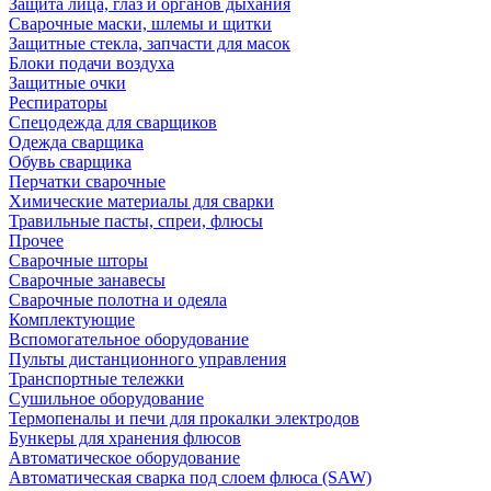
Защита лица, глаз и органов дыхания
Сварочные маски, шлемы и щитки
Защитные стекла, запчасти для масок
Блоки подачи воздуха
Защитные очки
Респираторы
Спецодежда для сварщиков
Одежда сварщика
Обувь сварщика
Перчатки сварочные
Химические материалы для сварки
Травильные пасты, спреи, флюсы
Прочее
Сварочные шторы
Сварочные занавесы
Сварочные полотна и одеяла
Комплектующие
Вспомогательное оборудование
Пульты дистанционного управления
Транспортные тележки
Сушильное оборудование
Термопеналы и печи для прокалки электродов
Бункеры для хранения флюсов
Автоматическое оборудование
Автоматическая сварка под слоем флюса (SAW)