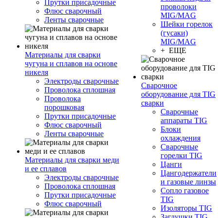
Прутки присадочные
проволоки
Флюс сварочный
MIG/MAG
Ленты сварочные
Шейки горелок
(гусаки)
MIG/MAG
+ ЕЩЕ
Материалы для сварки
чугуна и сплавов на основе
никеля
Электроды сварочные
Сварочное
Проволока сплошная
оборудование для TIG
Проволока
сварки
порошковая
Сварочные
Прутки присадочные
аппараты TIG
Флюс сварочный
Блоки
Ленты сварочные
охлаждения
Сварочные
горелки TIG
Материалы для сварки меди
Цанги
и ее сплавов
Цангодержатели
Электроды сварочные
и газовые линзы
Проволока сплошная
Сопло газовое
Прутки присадочные
TIG
Флюс сварочный
Изоляторы TIG
Заглушки TIG