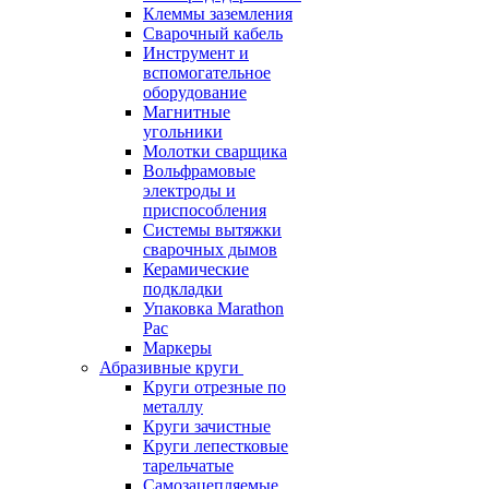
Клеммы заземления
Сварочный кабель
Инструмент и
вспомогательное
оборудование
Магнитные
угольники
Молотки сварщика
Вольфрамовые
электроды и
приспособления
Системы вытяжки
сварочных дымов
Керамические
подкладки
Упаковка Marathon
Pac
Маркеры
Абразивные круги
Круги отрезные по
металлу
Круги зачистные
Круги лепестковые
тарельчатые
Самозацепляемые