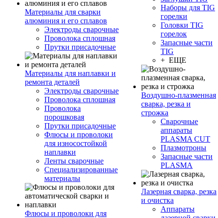
Наборы для TIG
Материалы для сварки
горелки
алюминия и его сплавов
Головки TIG
Электроды сварочные
горелок
Проволока сплошная
Запасные части
Прутки присадочные
TIG
+ ЕЩЕ
Материалы для наплавки и
ремонта деталей
Электроды сварочные
Воздушно-плазменная
Проволока сплошная
сварка, резка и
Проволока
строжка
порошковая
Сварочные
Прутки присадочные
аппараты
Флюсы и проволоки
PLASMA CUT
для износостойкой
Плазмотроны
наплавки
Запасные части
Ленты сварочные
PLASMA
Специализированные
материалы
Лазерная сварка, резка
и очистка
Аппараты
Флюсы и проволоки для
лазерной сварки