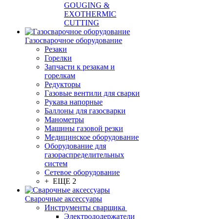
GOUGING &
EXOTHERMIC
CUTTING
Газосварочное оборудование
Резаки
Горелки
Запчасти к резакам и
горелкам
Редукторы
Газовые вентили для сварки
Рукава напорные
Баллоны для газосварки
Манометры
Машины газовой резки
Медицинское оборудование
Оборудование для
газораспределительных
систем
Сетевое оборудование
+ ЕЩЕ 2
Сварочные аксессуары
Инструменты сварщика
Электрододержатели