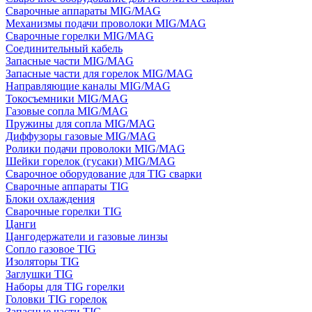
Сварочные аппараты MIG/MAG
Механизмы подачи проволоки MIG/MAG
Сварочные горелки MIG/MAG
Соединительный кабель
Запасные части MIG/MAG
Запасные части для горелок MIG/MAG
Направляющие каналы MIG/MAG
Токосъемники MIG/MAG
Газовые сопла MIG/MAG
Пружины для сопла MIG/MAG
Диффузоры газовые MIG/MAG
Ролики подачи проволоки MIG/MAG
Шейки горелок (гусаки) MIG/MAG
Сварочное оборудование для TIG сварки
Сварочные аппараты TIG
Блоки охлаждения
Сварочные горелки TIG
Цанги
Цангодержатели и газовые линзы
Сопло газовое TIG
Изоляторы TIG
Заглушки TIG
Наборы для TIG горелки
Головки TIG горелок
Запасные части TIG