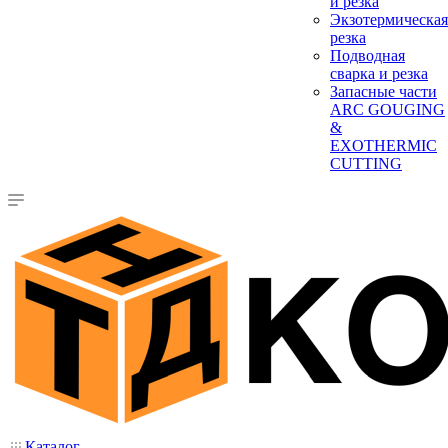
и резка
Экзотермическая
резка
Подводная
сварка и резка
Запасные части
ARC GOUGING
&
EXOTHERMIC
CUTTING
Каталог