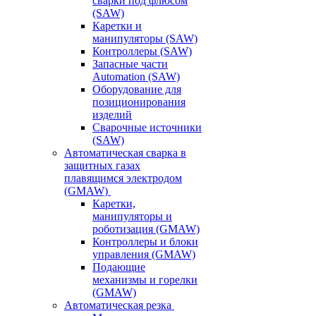
сварки под флюсом
(SAW)
Каретки и
манипуляторы (SAW)
Контроллеры (SAW)
Запасные части
Automation (SAW)
Оборудование для
позиционирования
изделий
Сварочные источники
(SAW)
Автоматическая сварка в
защитных газах
плавящимся электродом
(GMAW)
Каретки,
манипуляторы и
роботизация (GMAW)
Контроллеры и блоки
управления (GMAW)
Подающие
механизмы и горелки
(GMAW)
Автоматическая резка