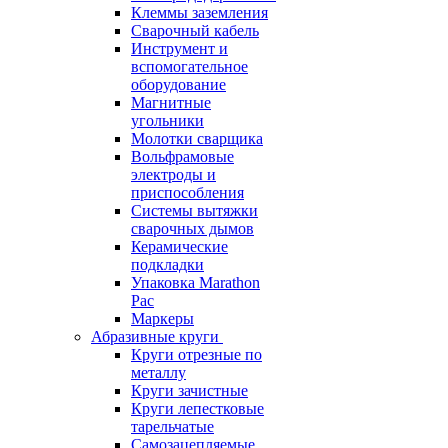
Клеммы заземления
Сварочный кабель
Инструмент и
вспомогательное
оборудование
Магнитные
угольники
Молотки сварщика
Вольфрамовые
электроды и
приспособления
Системы вытяжки
сварочных дымов
Керамические
подкладки
Упаковка Marathon
Pac
Маркеры
Абразивные круги
Круги отрезные по
металлу
Круги зачистные
Круги лепестковые
тарельчатые
Самозацепляемые