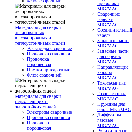
Флюс сварочный
проволоки
MIG/MAG
Сварочные
горелки
MIG/MAG
Материалы для сварки
Соединительны
легированных
кабель
высокопрочных и
Запасные части
теплоустойчивых сталей
MIG/MAG
Электроды сварочные
Запасные части
Проволока сплошная
для горелок
Проволока
MIG/MAG
порошковая
Направляющие
Прутки присадочные
каналы
Флюс сварочный
MIG/MAG
Токосъемники
MIG/MAG
Газовые сопла
Материалы для сварки
MIG/MAG
нержавеющих и
Пружины для
жаростойких сталей
сопла MIG/MAG
Электроды сварочные
Диффузоры
Проволока сплошная
газовые
Проволока
MIG/MAG
порошковая
Ролики подачи