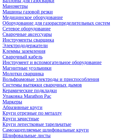
Баллоны для газосварки
Манометры
Машины газовой резки
Медицинское оборудование
Оборудование для газораспределительных систем
Сетевое оборудование
Сварочные аксессуары
Инструменты сварщика
Электрододержатели
Клеммы заземления
Сварочный кабель
Инструмент и вспомогательное оборудование
Магнитные угольники
Молотки сварщика
Вольфрамовые электроды и приспособления
Системы вытяжки сварочных дымов
Керамические подкладки
Упаковка Marathon Pac
Маркеры
Абразивные круги
Круги отрезные по металлу
Круги зачистные
Круги лепестковые тарельчатые
Самозацепляемые шлифовальные круги
Шлифовальные листы