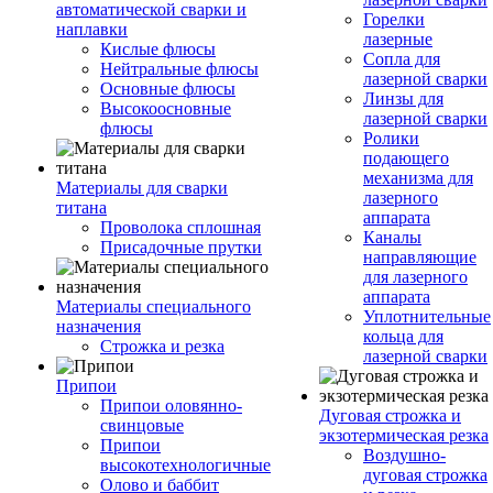
автоматической сварки и
Горелки
наплавки
лазерные
Кислые флюсы
Сопла для
Нейтральные флюсы
лазерной сварки
Основные флюсы
Линзы для
Высокоосновные
лазерной сварки
флюсы
Ролики
подающего
механизма для
Материалы для сварки
лазерного
титана
аппарата
Проволока сплошная
Каналы
Присадочные прутки
направляющие
для лазерного
аппарата
Материалы специального
Уплотнительные
назначения
кольца для
Строжка и резка
лазерной сварки
Припои
Припои оловянно-
Дуговая строжка и
свинцовые
экзотермическая резка
Припои
Воздушно-
высокотехнологичные
дуговая строжка
Олово и баббит