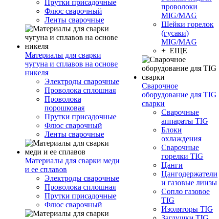
Прутки присадочные
проволоки
Флюс сварочный
MIG/MAG
Ленты сварочные
Шейки горелок
(гусаки)
MIG/MAG
+ ЕЩЕ
Материалы для сварки
чугуна и сплавов на основе
никеля
Электроды сварочные
Сварочное
Проволока сплошная
оборудование для TIG
Проволока
сварки
порошковая
Сварочные
Прутки присадочные
аппараты TIG
Флюс сварочный
Блоки
Ленты сварочные
охлаждения
Сварочные
горелки TIG
Материалы для сварки меди
Цанги
и ее сплавов
Цангодержатели
Электроды сварочные
и газовые линзы
Проволока сплошная
Сопло газовое
Прутки присадочные
TIG
Флюс сварочный
Изоляторы TIG
Заглушки TIG