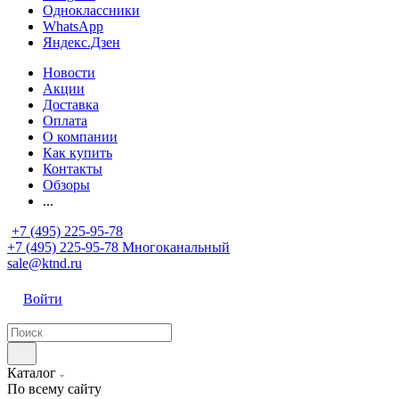
Одноклассники
WhatsApp
Яндекс.Дзен
Новости
Акции
Доставка
Оплата
О компании
Как купить
Контакты
Обзоры
...
+7 (495) 225-95-78
+7 (495) 225-95-78
Многоканальный
sale@ktnd.ru
Войти
Каталог
По всему сайту