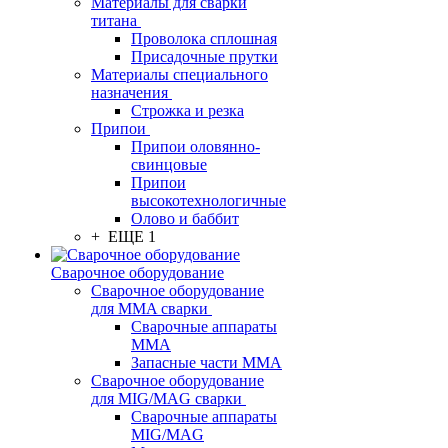
Материалы для сварки
титана
Проволока сплошная
Присадочные прутки
Материалы специального
назначения
Строжка и резка
Припои
Припои оловянно-
свинцовые
Припои
высокотехнологичные
Олово и баббит
+ ЕЩЕ 1
Сварочное оборудование
Сварочное оборудование
для MMA сварки
Сварочные аппараты
MMA
Запасные части MMA
Сварочное оборудование
для MIG/MAG сварки
Сварочные аппараты
MIG/MAG