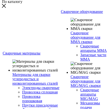
По каталогу
Сварочное оборудование
Сварочное
оборудование для
MMA сварки
Сварочные
аппараты MMA
Сварочные материалы
Запасные части
MMA
Материалы для сварки
Сварочное
углеродистых и
оборудование для
низколегированных сталей
MIG/MAG сварки
Электроды сварочные
Сварочные
Проволока сплошная
аппараты
Проволока
MIG/MAG
порошковая
Механизмы
Прутки присадочные
подачи