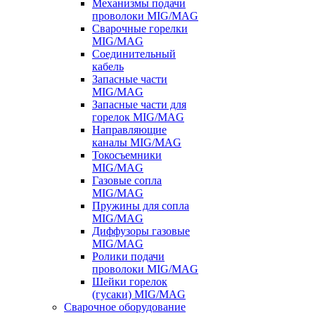
Механизмы подачи
проволоки MIG/MAG
Сварочные горелки
MIG/MAG
Соединительный
кабель
Запасные части
MIG/MAG
Запасные части для
горелок MIG/MAG
Направляющие
каналы MIG/MAG
Токосъемники
MIG/MAG
Газовые сопла
MIG/MAG
Пружины для сопла
MIG/MAG
Диффузоры газовые
MIG/MAG
Ролики подачи
проволоки MIG/MAG
Шейки горелок
(гусаки) MIG/MAG
Сварочное оборудование