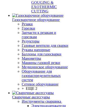
GOUGING &
EXOTHERMIC
CUTTING
Газосварочное оборудование
Резаки
Горелки
Запчасти к резакам и
горелкам
Редукторы
Газовые вентили для сварки
Рукава напорные
Баллоны для газосварки
Манометры
Машины газовой резки
Медицинское оборудование
Оборудование для
газораспределительных
систем
Сетевое оборудование
+ ЕЩЕ 2
Сварочные аксессуары
Инструменты сварщика
Электрододержатели