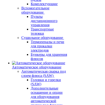
Комплектующие
Вспомогательное
оборудование
Пульты
дистанционного
управления
Транспортные
тележки
Сушильное оборудование
Термопеналы и печи
для прокалки
электродов
Бункеры для хранения
флюсов
Автоматическое оборудование
Автоматическая сварка под
слоем флюса (SAW)
Головки и горелки
(SAW)
Дополнительные
оснащение и опции
для оборудования
автоматической