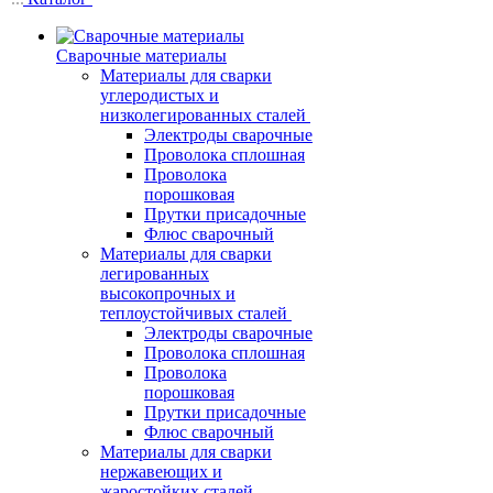
Сварочные материалы
Материалы для сварки
углеродистых и
низколегированных сталей
Электроды сварочные
Проволока сплошная
Проволока
порошковая
Прутки присадочные
Флюс сварочный
Материалы для сварки
легированных
высокопрочных и
теплоустойчивых сталей
Электроды сварочные
Проволока сплошная
Проволока
порошковая
Прутки присадочные
Флюс сварочный
Материалы для сварки
нержавеющих и
жаростойких сталей