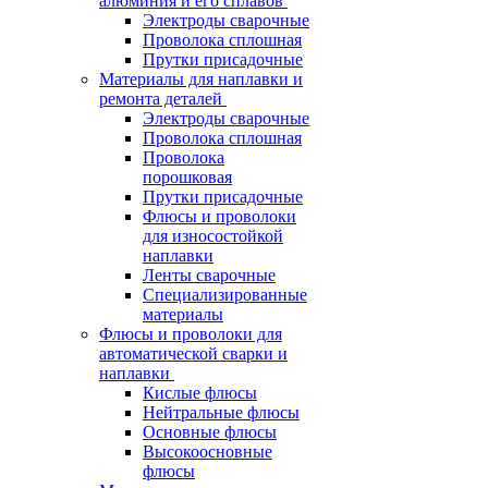
алюминия и его сплавов
Электроды сварочные
Проволока сплошная
Прутки присадочные
Материалы для наплавки и
ремонта деталей
Электроды сварочные
Проволока сплошная
Проволока
порошковая
Прутки присадочные
Флюсы и проволоки
для износостойкой
наплавки
Ленты сварочные
Специализированные
материалы
Флюсы и проволоки для
автоматической сварки и
наплавки
Кислые флюсы
Нейтральные флюсы
Основные флюсы
Высокоосновные
флюсы