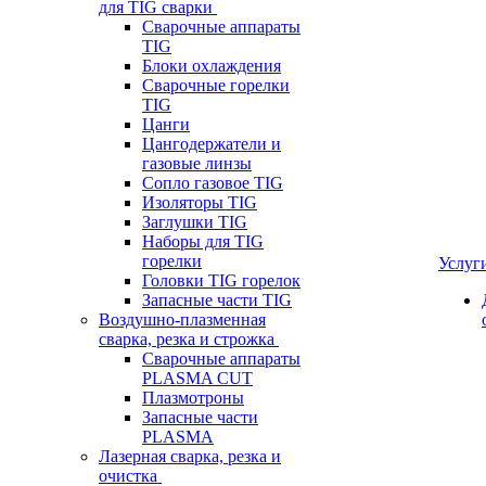
для TIG сварки
Сварочные аппараты
TIG
Блоки охлаждения
Сварочные горелки
TIG
Цанги
Цангодержатели и
газовые линзы
Сопло газовое TIG
Изоляторы TIG
Заглушки TIG
Наборы для TIG
горелки
Услуг
Головки TIG горелок
Запасные части TIG
Воздушно-плазменная
сварка, резка и строжка
Сварочные аппараты
PLASMA CUT
Плазмотроны
Запасные части
PLASMA
Лазерная сварка, резка и
очистка