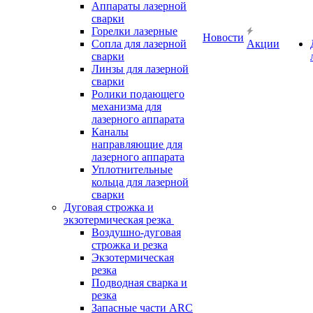
Аппараты лазерной
сварки
Горелки лазерные
Новости
Сопла для лазерной
Акции
сварки
Линзы для лазерной
сварки
Ролики подающего
механизма для
лазерного аппарата
Каналы
направляющие для
лазерного аппарата
Уплотнительные
кольца для лазерной
сварки
Дуговая строжка и
экзотермическая резка
Воздушно-дуговая
строжка и резка
Экзотермическая
резка
Подводная сварка и
резка
Запасные части ARC