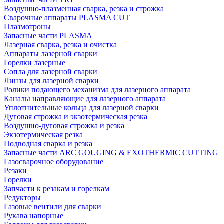
Воздушно-плазменная сварка, резка и строжка
Сварочные аппараты PLASMA CUT
Плазмотроны
Запасные части PLASMA
Лазерная сварка, резка и очистка
Аппараты лазерной сварки
Горелки лазерные
Сопла для лазерной сварки
Линзы для лазерной сварки
Ролики подающего механизма для лазерного аппарата
Каналы направляющие для лазерного аппарата
Уплотнительные кольца для лазерной сварки
Дуговая строжка и экзотермическая резка
Воздушно-дуговая строжка и резка
Экзотермическая резка
Подводная сварка и резка
Запасные части ARC GOUGING & EXOTHERMIC CUTTING
Газосварочное оборудование
Резаки
Горелки
Запчасти к резакам и горелкам
Редукторы
Газовые вентили для сварки
Рукава напорные