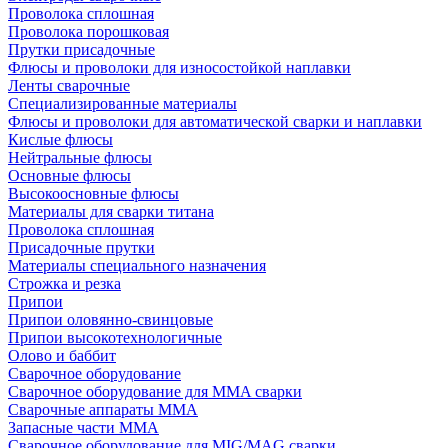
Проволока сплошная
Проволока порошковая
Прутки присадочные
Флюсы и проволоки для износостойкой наплавки
Ленты сварочные
Специализированные материалы
Флюсы и проволоки для автоматической сварки и наплавки
Кислые флюсы
Нейтральные флюсы
Основные флюсы
Высокоосновные флюсы
Материалы для сварки титана
Проволока сплошная
Присадочные прутки
Материалы специального назначения
Строжка и резка
Припои
Припои оловянно-свинцовые
Припои высокотехнологичные
Олово и баббит
Сварочное оборудование
Сварочное оборудование для MMA сварки
Сварочные аппараты MMA
Запасные части MMA
Сварочное оборудование для MIG/MAG сварки