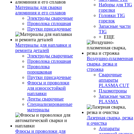
Наборы для TIG
Материалы для сварки
горелки
алюминия и его сплавов
Головки TIG
Электроды сварочные
горелок
Проволока сплошная
Запасные части
Прутки присадочные
TIG
+ ЕЩЕ
Материалы для наплавки и
ремонта деталей
Электроды сварочные
Воздушно-плазменная
Проволока сплошная
сварка, резка и
Проволока
строжка
порошковая
Сварочные
Прутки присадочные
аппараты
Флюсы и проволоки
PLASMA CUT
для износостойкой
Плазмотроны
наплавки
Запасные части
Ленты сварочные
PLASMA
Специализированные
материалы
Лазерная сварка, резка
и очистка
Аппараты
Флюсы и проволоки для
лазерной сварки