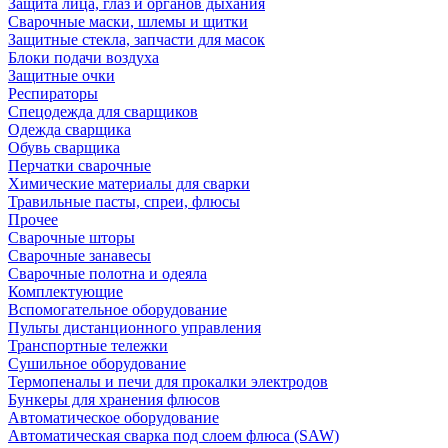
Защита лица, глаз и органов дыхания
Сварочные маски, шлемы и щитки
Защитные стекла, запчасти для масок
Блоки подачи воздуха
Защитные очки
Респираторы
Спецодежда для сварщиков
Одежда сварщика
Обувь сварщика
Перчатки сварочные
Химические материалы для сварки
Травильные пасты, спреи, флюсы
Прочее
Сварочные шторы
Сварочные занавесы
Сварочные полотна и одеяла
Комплектующие
Вспомогательное оборудование
Пульты дистанционного управления
Транспортные тележки
Сушильное оборудование
Термопеналы и печи для прокалки электродов
Бункеры для хранения флюсов
Автоматическое оборудование
Автоматическая сварка под слоем флюса (SAW)