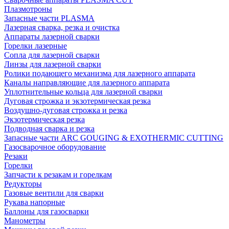
Плазмотроны
Запасные части PLASMA
Лазерная сварка, резка и очистка
Аппараты лазерной сварки
Горелки лазерные
Сопла для лазерной сварки
Линзы для лазерной сварки
Ролики подающего механизма для лазерного аппарата
Каналы направляющие для лазерного аппарата
Уплотнительные кольца для лазерной сварки
Дуговая строжка и экзотермическая резка
Воздушно-дуговая строжка и резка
Экзотермическая резка
Подводная сварка и резка
Запасные части ARC GOUGING & EXOTHERMIC CUTTING
Газосварочное оборудование
Резаки
Горелки
Запчасти к резакам и горелкам
Редукторы
Газовые вентили для сварки
Рукава напорные
Баллоны для газосварки
Манометры