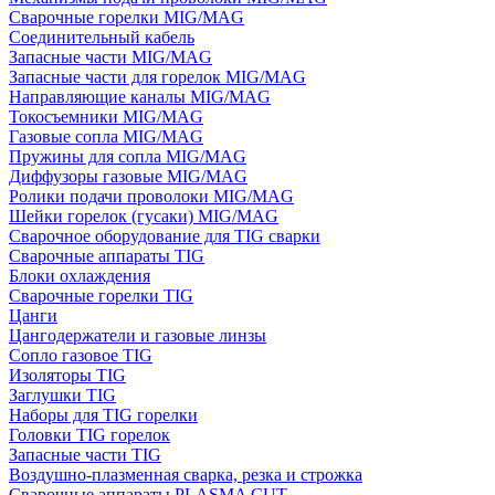
Сварочные горелки MIG/MAG
Соединительный кабель
Запасные части MIG/MAG
Запасные части для горелок MIG/MAG
Направляющие каналы MIG/MAG
Токосъемники MIG/MAG
Газовые сопла MIG/MAG
Пружины для сопла MIG/MAG
Диффузоры газовые MIG/MAG
Ролики подачи проволоки MIG/MAG
Шейки горелок (гусаки) MIG/MAG
Сварочное оборудование для TIG сварки
Сварочные аппараты TIG
Блоки охлаждения
Сварочные горелки TIG
Цанги
Цангодержатели и газовые линзы
Сопло газовое TIG
Изоляторы TIG
Заглушки TIG
Наборы для TIG горелки
Головки TIG горелок
Запасные части TIG
Воздушно-плазменная сварка, резка и строжка
Сварочные аппараты PLASMA CUT