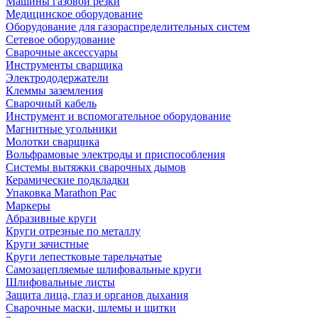
Машины газовой резки
Медицинское оборудование
Оборудование для газораспределительных систем
Сетевое оборудование
Сварочные аксессуары
Инструменты сварщика
Электрододержатели
Клеммы заземления
Сварочный кабель
Инструмент и вспомогательное оборудование
Магнитные угольники
Молотки сварщика
Вольфрамовые электроды и приспособления
Системы вытяжки сварочных дымов
Керамические подкладки
Упаковка Marathon Pac
Маркеры
Абразивные круги
Круги отрезные по металлу
Круги зачистные
Круги лепестковые тарельчатые
Самозацепляемые шлифовальные круги
Шлифовальные листы
Защита лица, глаз и органов дыхания
Сварочные маски, шлемы и щитки