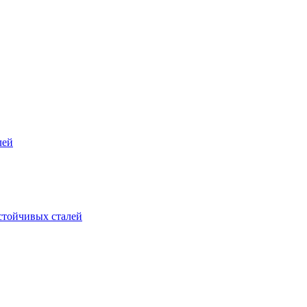
лей
стойчивых сталей