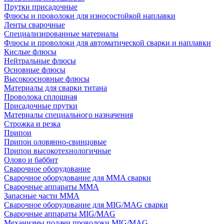
Прутки присадочные
Флюсы и проволоки для износостойкой наплавки
Ленты сварочные
Специализированные материалы
Флюсы и проволоки для автоматической сварки и наплавки
Кислые флюсы
Нейтральные флюсы
Основные флюсы
Высокоосновные флюсы
Материалы для сварки титана
Проволока сплошная
Присадочные прутки
Материалы специального назначения
Строжка и резка
Припои
Припои оловянно-свинцовые
Припои высокотехнологичные
Олово и баббит
Сварочное оборудование
Сварочное оборудование для MMA сварки
Сварочные аппараты MMA
Запасные части MMA
Сварочное оборудование для MIG/MAG сварки
Сварочные аппараты MIG/MAG
Механизмы подачи проволоки MIG/MAG