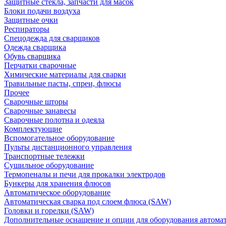
Защитные стекла, запчасти для масок
Блоки подачи воздуха
Защитные очки
Респираторы
Спецодежда для сварщиков
Одежда сварщика
Обувь сварщика
Перчатки сварочные
Химические материалы для сварки
Травильные пасты, спреи, флюсы
Прочее
Сварочные шторы
Сварочные занавесы
Сварочные полотна и одеяла
Комплектующие
Вспомогательное оборудование
Пульты дистанционного управления
Транспортные тележки
Сушильное оборудование
Термопеналы и печи для прокалки электродов
Бункеры для хранения флюсов
Автоматическое оборудование
Автоматическая сварка под слоем флюса (SAW)
Головки и горелки (SAW)
Дополнительные оснащение и опции для оборудования автома