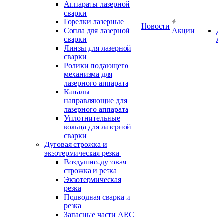
Аппараты лазерной
сварки
Горелки лазерные
Новости
Сопла для лазерной
Акции
сварки
Линзы для лазерной
сварки
Ролики подающего
механизма для
лазерного аппарата
Каналы
направляющие для
лазерного аппарата
Уплотнительные
кольца для лазерной
сварки
Дуговая строжка и
экзотермическая резка
Воздушно-дуговая
строжка и резка
Экзотермическая
резка
Подводная сварка и
резка
Запасные части ARC