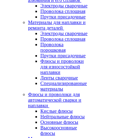
алюминия и его сплавов
Электроды сварочные
Проволока сплошная
Прутки присадочные
Материалы для наплавки и
ремонта деталей
Электроды сварочные
Проволока сплошная
Проволока
порошковая
Прутки присадочные
Флюсы и проволоки
для износостойкой
наплавки
Ленты сварочные
Специализированные
материалы
Флюсы и проволоки для
автоматической сварки и
наплавки
Кислые флюсы
Нейтральные флюсы
Основные флюсы
Высокоосновные
флюсы