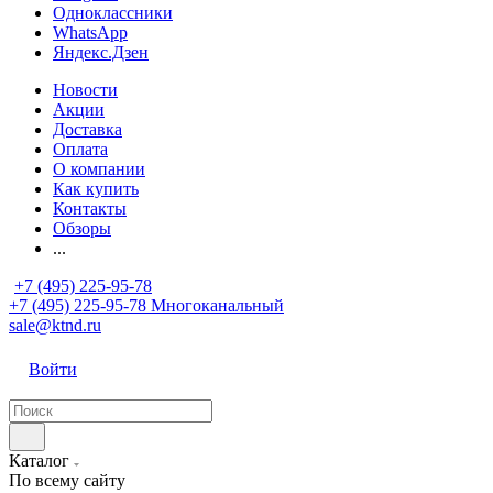
Одноклассники
WhatsApp
Яндекс.Дзен
Новости
Акции
Доставка
Оплата
О компании
Как купить
Контакты
Обзоры
...
+7 (495) 225-95-78
+7 (495) 225-95-78
Многоканальный
sale@ktnd.ru
Войти
Каталог
По всему сайту