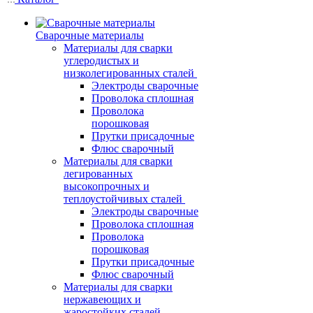
Сварочные материалы
Материалы для сварки
углеродистых и
низколегированных сталей
Электроды сварочные
Проволока сплошная
Проволока
порошковая
Прутки присадочные
Флюс сварочный
Материалы для сварки
легированных
высокопрочных и
теплоустойчивых сталей
Электроды сварочные
Проволока сплошная
Проволока
порошковая
Прутки присадочные
Флюс сварочный
Материалы для сварки
нержавеющих и
жаростойких сталей