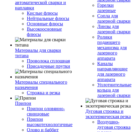
автоматической сварки и
Горелки
наплавки
лазерные
Кислые флюсы
Сопла для
Нейтральные флюсы
лазерной сварки
Основные флюсы
Линзы для
Высокоосновные
лазерной сварки
флюсы
Ролики
подающего
механизма для
Материалы для сварки
лазерного
титана
аппарата
Проволока сплошная
Каналы
Присадочные прутки
направляющие
для лазерного
аппарата
Материалы специального
Уплотнительные
назначения
кольца для
Строжка и резка
лазерной сварки
Припои
Припои оловянно-
Дуговая строжка и
свинцовые
экзотермическая резка
Припои
Воздушно-
высокотехнологичные
дуговая строжка
Олово и баббит