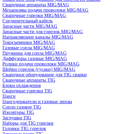
Сварочные аппараты MIG/MAG
Механизмы подачи проволоки MIG/MAG
Сварочные горелки MIG/MAG
Соединительный кабель
Запасные части MIG/MAG
Запасные части для горелок MIG/MAG
Направляющие каналы MIG/MAG
Токосъемники MIG/MAG
Газовые сопла MIG/MAG
Пружины для сопла MIG/MAG
Диффузоры газовые MIG/MAG
Ролики подачи проволоки MIG/MAG
Шейки горелок (гусаки) MIG/MAG
Сварочное оборудование для TIG сварки
Сварочные аппараты TIG
Блоки охлаждения
Сварочные горелки TIG
Цанги
Цангодержатели и газовые линзы
Сопло газовое TIG
Изоляторы TIG
Заглушки TIG
Наборы для TIG горелки
Головки TIG горелок
Запасные части TIG