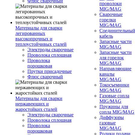
Флюс сварочный
проволоки
MIG/MAG
Сварочные
горелки
MIG/MAG
Материалы для сварки
Соединительны
легированных
кабель
высокопрочных и
Запасные части
теплоустойчивых сталей
MIG/MAG
Электроды сварочные
Запасные части
Проволока сплошная
для горелок
Проволока
MIG/MAG
порошковая
Направляющие
Прутки присадочные
каналы
Флюс сварочный
MIG/MAG
Токосъемники
MIG/MAG
Газовые сопла
Материалы для сварки
MIG/MAG
нержавеющих и
Пружины для
жаростойких сталей
сопла MIG/MAG
Электроды сварочные
Диффузоры
Проволока сплошная
газовые
Проволока
MIG/MAG
порошковая
Ролики подачи