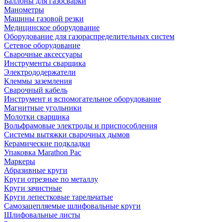
Баллоны для газосварки
Манометры
Машины газовой резки
Медицинское оборудование
Оборудование для газораспределительных систем
Сетевое оборудование
Сварочные аксессуары
Инструменты сварщика
Электрододержатели
Клеммы заземления
Сварочный кабель
Инструмент и вспомогательное оборудование
Магнитные угольники
Молотки сварщика
Вольфрамовые электроды и приспособления
Системы вытяжки сварочных дымов
Керамические подкладки
Упаковка Marathon Pac
Маркеры
Абразивные круги
Круги отрезные по металлу
Круги зачистные
Круги лепестковые тарельчатые
Самозацепляемые шлифовальные круги
Шлифовальные листы