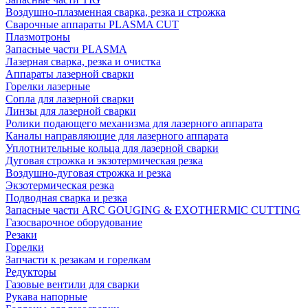
Воздушно-плазменная сварка, резка и строжка
Сварочные аппараты PLASMA CUT
Плазмотроны
Запасные части PLASMA
Лазерная сварка, резка и очистка
Аппараты лазерной сварки
Горелки лазерные
Сопла для лазерной сварки
Линзы для лазерной сварки
Ролики подающего механизма для лазерного аппарата
Каналы направляющие для лазерного аппарата
Уплотнительные кольца для лазерной сварки
Дуговая строжка и экзотермическая резка
Воздушно-дуговая строжка и резка
Экзотермическая резка
Подводная сварка и резка
Запасные части ARC GOUGING & EXOTHERMIC CUTTING
Газосварочное оборудование
Резаки
Горелки
Запчасти к резакам и горелкам
Редукторы
Газовые вентили для сварки
Рукава напорные