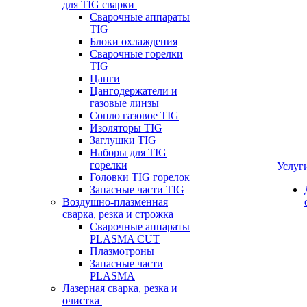
для TIG сварки
Сварочные аппараты
TIG
Блоки охлаждения
Сварочные горелки
TIG
Цанги
Цангодержатели и
газовые линзы
Сопло газовое TIG
Изоляторы TIG
Заглушки TIG
Наборы для TIG
горелки
Услуг
Головки TIG горелок
Запасные части TIG
Воздушно-плазменная
сварка, резка и строжка
Сварочные аппараты
PLASMA CUT
Плазмотроны
Запасные части
PLASMA
Лазерная сварка, резка и
очистка