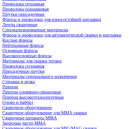
Проволока сплошная
Проволока порошковая
Прутки присадочные
Флюсы и проволоки для износостойкой наплавки
Ленты сварочные
Специализированные материалы
Флюсы и проволоки для автоматической сварки и наплавки
Кислые флюсы
Нейтральные флюсы
Основные флюсы
Высокоосновные флюсы
Материалы для сварки титана
Проволока сплошная
Присадочные прутки
Материалы специального назначения
Строжка и резка
Припои
Припои оловянно-свинцовые
Припои высокотехнологичные
Олово и баббит
Сварочное оборудование
Сварочное оборудование для MMA сварки
Сварочные аппараты MMA
Запасные части MMA
Сварочное оборудование для MIG/MAG сварки