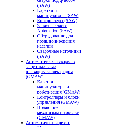
сварки под флюсом
(SAW)
Каретки и
манипуляторы (SAW)
Контроллеры (SAW)
Запасные части
Automation (SAW)
Оборудование для
позиционирования
изделий
Сварочные источники
(SAW)
Автоматическая сварка в
защитных газах
плавящимся электродом
(GMAW)
Каретки,
манипуляторы и
роботизация (GMAW)
Контроллеры и блоки
управления (GMAW)
Подающие
механизмы и горелки
(GMAW)
Автоматическая резка