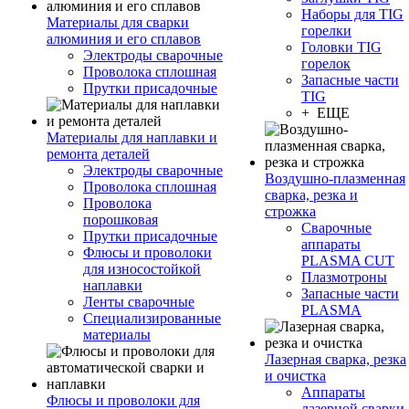
Наборы для TIG
Материалы для сварки
горелки
алюминия и его сплавов
Головки TIG
Электроды сварочные
горелок
Проволока сплошная
Запасные части
Прутки присадочные
TIG
+ ЕЩЕ
Материалы для наплавки и
ремонта деталей
Электроды сварочные
Воздушно-плазменная
Проволока сплошная
сварка, резка и
Проволока
строжка
порошковая
Сварочные
Прутки присадочные
аппараты
Флюсы и проволоки
PLASMA CUT
для износостойкой
Плазмотроны
наплавки
Запасные части
Ленты сварочные
PLASMA
Специализированные
материалы
Лазерная сварка, резка
и очистка
Аппараты
Флюсы и проволоки для
лазерной сварки