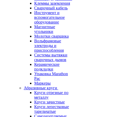
Клеммы заземления
Сварочный кабель
Инструмент и
вспомогательное
оборудование
Магнитные
угольники
Молотки сварщика
Вольфрамовые
электроды и
приспособления
Системы вытяжки
сварочных дымов
Керамические
подкладки
Упаковка Marathon
Pac
Маркеры
Абразивные круги
Круги отрезные по
металлу
Круги зачистные
Круги лепестковые
тарельчатые
Самозацепляемые