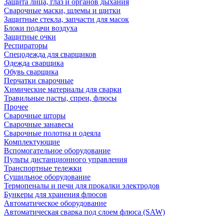
Защита лица, глаз и органов дыхания
Сварочные маски, шлемы и щитки
Защитные стекла, запчасти для масок
Блоки подачи воздуха
Защитные очки
Респираторы
Спецодежда для сварщиков
Одежда сварщика
Обувь сварщика
Перчатки сварочные
Химические материалы для сварки
Травильные пасты, спреи, флюсы
Прочее
Сварочные шторы
Сварочные занавесы
Сварочные полотна и одеяла
Комплектующие
Вспомогательное оборудование
Пульты дистанционного управления
Транспортные тележки
Сушильное оборудование
Термопеналы и печи для прокалки электродов
Бункеры для хранения флюсов
Автоматическое оборудование
Автоматическая сварка под слоем флюса (SAW)