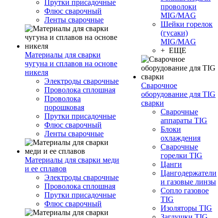
Прутки присадочные
проволоки
Флюс сварочный
MIG/MAG
Ленты сварочные
Шейки горелок
(гусаки)
MIG/MAG
+ ЕЩЕ
Материалы для сварки
чугуна и сплавов на основе
никеля
Электроды сварочные
Сварочное
Проволока сплошная
оборудование для TIG
Проволока
сварки
порошковая
Сварочные
Прутки присадочные
аппараты TIG
Флюс сварочный
Блоки
Ленты сварочные
охлаждения
Сварочные
горелки TIG
Материалы для сварки меди
Цанги
и ее сплавов
Цангодержатели
Электроды сварочные
и газовые линзы
Проволока сплошная
Сопло газовое
Прутки присадочные
TIG
Флюс сварочный
Изоляторы TIG
Заглушки TIG