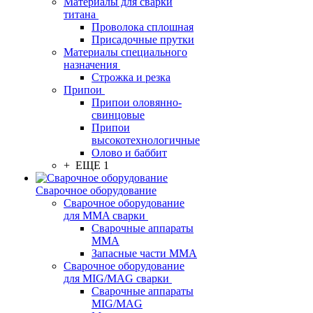
Материалы для сварки
титана
Проволока сплошная
Присадочные прутки
Материалы специального
назначения
Строжка и резка
Припои
Припои оловянно-
свинцовые
Припои
высокотехнологичные
Олово и баббит
+ ЕЩЕ 1
Сварочное оборудование
Сварочное оборудование
для MMA сварки
Сварочные аппараты
MMA
Запасные части MMA
Сварочное оборудование
для MIG/MAG сварки
Сварочные аппараты
MIG/MAG