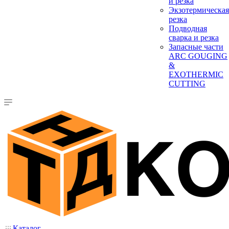
и резка
Экзотермическая
резка
Подводная
сварка и резка
Запасные части
ARC GOUGING
&
EXOTHERMIC
CUTTING
Каталог