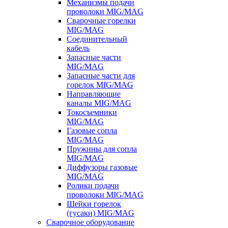
Механизмы подачи
проволоки MIG/MAG
Сварочные горелки
MIG/MAG
Соединительный
кабель
Запасные части
MIG/MAG
Запасные части для
горелок MIG/MAG
Направляющие
каналы MIG/MAG
Токосъемники
MIG/MAG
Газовые сопла
MIG/MAG
Пружины для сопла
MIG/MAG
Диффузоры газовые
MIG/MAG
Ролики подачи
проволоки MIG/MAG
Шейки горелок
(гусаки) MIG/MAG
Сварочное оборудование