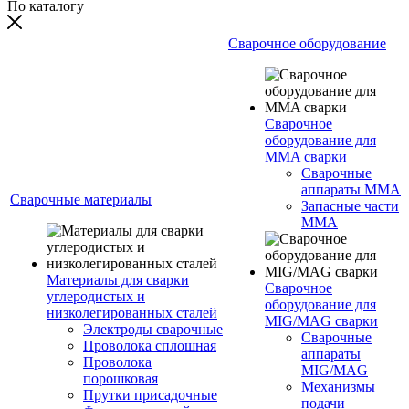
По каталогу
Сварочное оборудование
Сварочное
оборудование для
MMA сварки
Сварочные
аппараты MMA
Сварочные материалы
Запасные части
MMA
Материалы для сварки
Сварочное
углеродистых и
оборудование для
низколегированных сталей
MIG/MAG сварки
Электроды сварочные
Сварочные
Проволока сплошная
аппараты
Проволока
MIG/MAG
порошковая
Механизмы
Прутки присадочные
подачи