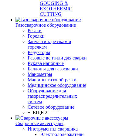
GOUGING &
EXOTHERMIC
CUTTING
Газосварочное оборудование
Резаки
Горелки
Запчасти к резакам и
горелкам
Редукторы
Газовые вентили для сварки
Рукава напорные
Баллоны для газосварки
Манометры
Машины газовой резки
Медицинское оборудование
Оборудование для
газораспределительных
систем
Сетевое оборудование
+ ЕЩЕ 2
Сварочные аксессуары
Инструменты сварщика
Электрододержатели