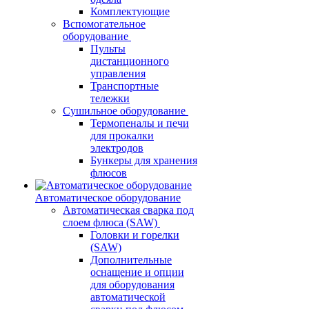
Комплектующие
Вспомогательное
оборудование
Пульты
дистанционного
управления
Транспортные
тележки
Сушильное оборудование
Термопеналы и печи
для прокалки
электродов
Бункеры для хранения
флюсов
Автоматическое оборудование
Автоматическая сварка под
слоем флюса (SAW)
Головки и горелки
(SAW)
Дополнительные
оснащение и опции
для оборудования
автоматической