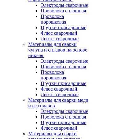
Электроды сварочные
Проволока сплошная
Проволока
порошковая
Прутки присадочные
Флюс сварочный
Ленты сварочные
Материалы для сварки
чугуна и сплавов на основе
никеля
Электроды сварочные
Проволока сплошная
Проволока
порошковая
Прутки присадочные
Флюс сварочный
Ленты сварочные
Материалы для сварки меди
и ее сплавов
Электроды сварочные
Проволока сплошная
Прутки присадочные
Флюс сварочный
Материалы для сварки