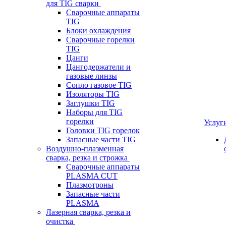
для TIG сварки
Сварочные аппараты
TIG
Блоки охлаждения
Сварочные горелки
TIG
Цанги
Цангодержатели и
газовые линзы
Сопло газовое TIG
Изоляторы TIG
Заглушки TIG
Наборы для TIG
горелки
Услуг
Головки TIG горелок
Запасные части TIG
Воздушно-плазменная
сварка, резка и строжка
Сварочные аппараты
PLASMA CUT
Плазмотроны
Запасные части
PLASMA
Лазерная сварка, резка и
очистка