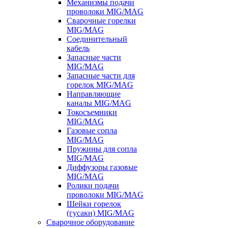
Механизмы подачи
проволоки MIG/MAG
Сварочные горелки
MIG/MAG
Соединительный
кабель
Запасные части
MIG/MAG
Запасные части для
горелок MIG/MAG
Направляющие
каналы MIG/MAG
Токосъемники
MIG/MAG
Газовые сопла
MIG/MAG
Пружины для сопла
MIG/MAG
Диффузоры газовые
MIG/MAG
Ролики подачи
проволоки MIG/MAG
Шейки горелок
(гусаки) MIG/MAG
Сварочное оборудование