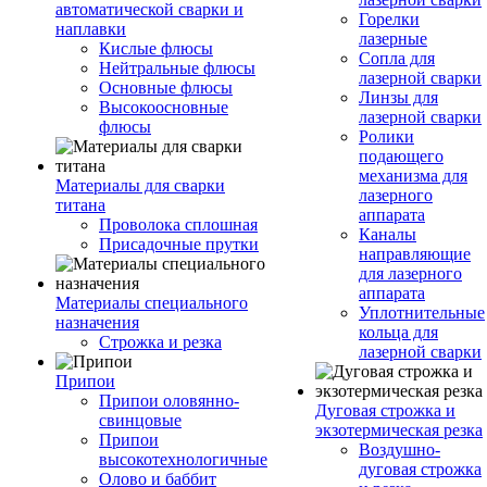
автоматической сварки и
Горелки
наплавки
лазерные
Кислые флюсы
Сопла для
Нейтральные флюсы
лазерной сварки
Основные флюсы
Линзы для
Высокоосновные
лазерной сварки
флюсы
Ролики
подающего
механизма для
Материалы для сварки
лазерного
титана
аппарата
Проволока сплошная
Каналы
Присадочные прутки
направляющие
для лазерного
аппарата
Материалы специального
Уплотнительные
назначения
кольца для
Строжка и резка
лазерной сварки
Припои
Припои оловянно-
Дуговая строжка и
свинцовые
экзотермическая резка
Припои
Воздушно-
высокотехнологичные
дуговая строжка
Олово и баббит