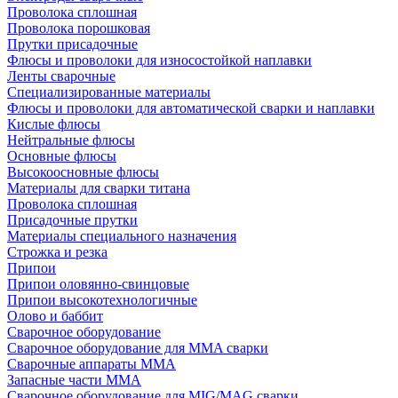
Проволока сплошная
Проволока порошковая
Прутки присадочные
Флюсы и проволоки для износостойкой наплавки
Ленты сварочные
Специализированные материалы
Флюсы и проволоки для автоматической сварки и наплавки
Кислые флюсы
Нейтральные флюсы
Основные флюсы
Высокоосновные флюсы
Материалы для сварки титана
Проволока сплошная
Присадочные прутки
Материалы специального назначения
Строжка и резка
Припои
Припои оловянно-свинцовые
Припои высокотехнологичные
Олово и баббит
Сварочное оборудование
Сварочное оборудование для MMA сварки
Сварочные аппараты MMA
Запасные части MMA
Сварочное оборудование для MIG/MAG сварки