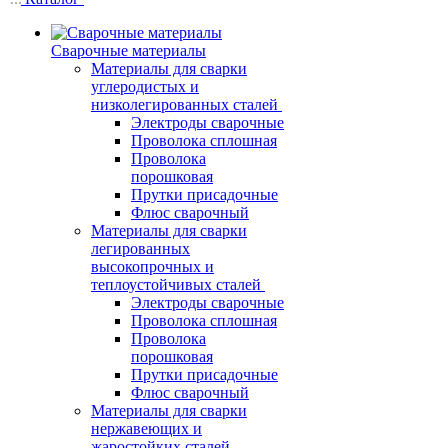
Сварочные материалы
Материалы для сварки
углеродистых и
низколегированных сталей
Электроды сварочные
Проволока сплошная
Проволока
порошковая
Прутки присадочные
Флюс сварочный
Материалы для сварки
легированных
высокопрочных и
теплоустойчивых сталей
Электроды сварочные
Проволока сплошная
Проволока
порошковая
Прутки присадочные
Флюс сварочный
Материалы для сварки
нержавеющих и
жаростойких сталей