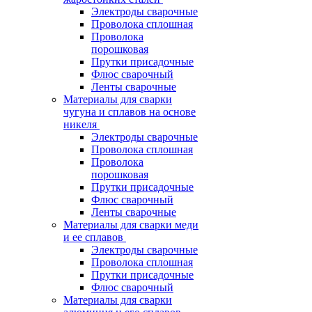
Электроды сварочные
Проволока сплошная
Проволока
порошковая
Прутки присадочные
Флюс сварочный
Ленты сварочные
Материалы для сварки
чугуна и сплавов на основе
никеля
Электроды сварочные
Проволока сплошная
Проволока
порошковая
Прутки присадочные
Флюс сварочный
Ленты сварочные
Материалы для сварки меди
и ее сплавов
Электроды сварочные
Проволока сплошная
Прутки присадочные
Флюс сварочный
Материалы для сварки