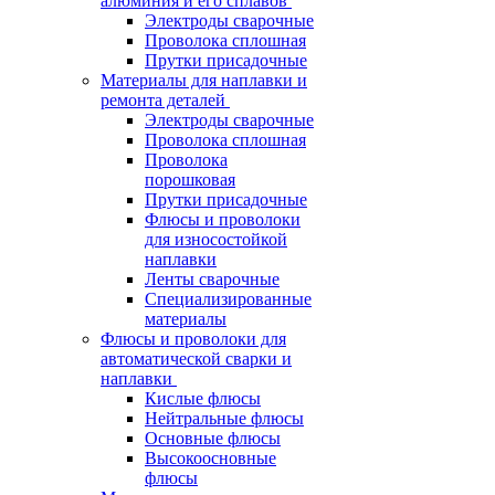
алюминия и его сплавов
Электроды сварочные
Проволока сплошная
Прутки присадочные
Материалы для наплавки и
ремонта деталей
Электроды сварочные
Проволока сплошная
Проволока
порошковая
Прутки присадочные
Флюсы и проволоки
для износостойкой
наплавки
Ленты сварочные
Специализированные
материалы
Флюсы и проволоки для
автоматической сварки и
наплавки
Кислые флюсы
Нейтральные флюсы
Основные флюсы
Высокоосновные
флюсы