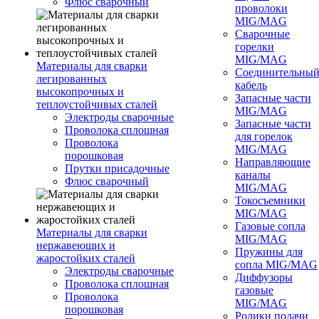
Флюс сварочный
проволоки
MIG/MAG
Сварочные
горелки
MIG/MAG
Материалы для сварки
Соединительны
легированных
кабель
высокопрочных и
Запасные части
теплоустойчивых сталей
MIG/MAG
Электроды сварочные
Запасные части
Проволока сплошная
для горелок
Проволока
MIG/MAG
порошковая
Направляющие
Прутки присадочные
каналы
Флюс сварочный
MIG/MAG
Токосъемники
MIG/MAG
Газовые сопла
Материалы для сварки
MIG/MAG
нержавеющих и
Пружины для
жаростойких сталей
сопла MIG/MAG
Электроды сварочные
Диффузоры
Проволока сплошная
газовые
Проволока
MIG/MAG
порошковая
Ролики подачи