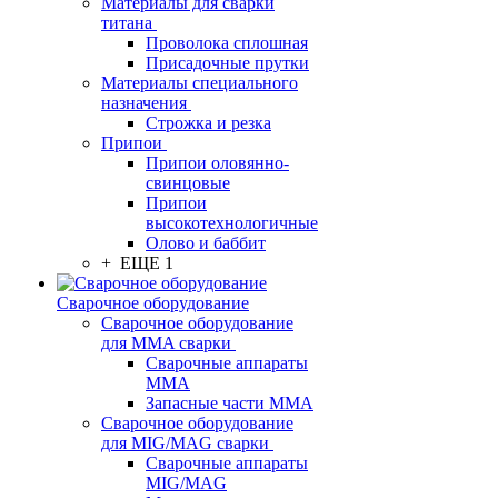
Материалы для сварки
титана
Проволока сплошная
Присадочные прутки
Материалы специального
назначения
Строжка и резка
Припои
Припои оловянно-
свинцовые
Припои
высокотехнологичные
Олово и баббит
+ ЕЩЕ 1
Сварочное оборудование
Сварочное оборудование
для MMA сварки
Сварочные аппараты
MMA
Запасные части MMA
Сварочное оборудование
для MIG/MAG сварки
Сварочные аппараты
MIG/MAG