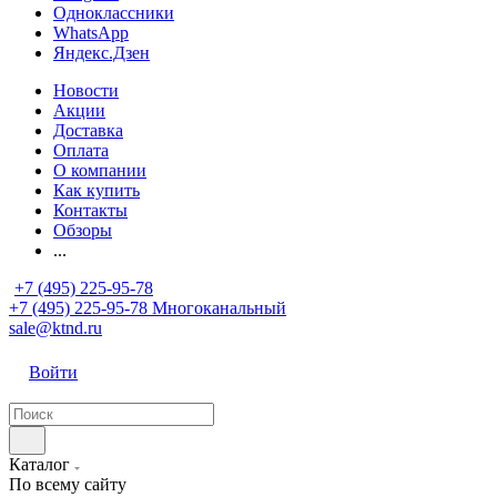
Одноклассники
WhatsApp
Яндекс.Дзен
Новости
Акции
Доставка
Оплата
О компании
Как купить
Контакты
Обзоры
...
+7 (495) 225-95-78
+7 (495) 225-95-78
Многоканальный
sale@ktnd.ru
Войти
Каталог
По всему сайту