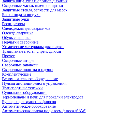
Защита лица, глаз и органов дыхания
Сварочные маски, шлемы и щитки
Защитные стекла, запчасти для масок
Блоки подачи воздуха
Защитные очки
Респираторы
Спецодежда для сварщиков
Одежда сварщика
Обувь сварщика
Перчатки сварочные
Химические материалы для сварки
Травильные пасты, спреи, флюсы
Прочее
Сварочные шторы
Сварочные занавесы
Сварочные полотна и одеяла
Комплектующие
Вспомогательное оборудование
Пульты дистанционного управления
Транспортные тележки
Сушильное оборудование
Термопеналы и печи для прокалки электродов
Бункеры для хранения флюсов
Автоматическое оборудование
Автоматическая сварка под слоем флюса (SAW)