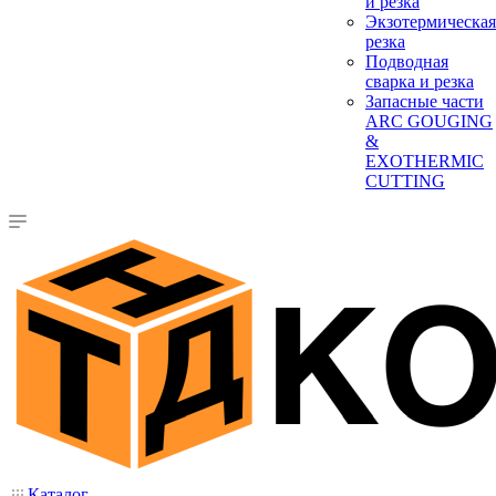
и резка
Экзотермическая
резка
Подводная
сварка и резка
Запасные части
ARC GOUGING
&
EXOTHERMIC
CUTTING
Каталог