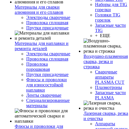
Наборы для TIG
Материалы для сварки
горелки
алюминия и его сплавов
Головки TIG
Электроды сварочные
горелок
Проволока сплошная
Запасные части
Прутки присадочные
TIG
+ ЕЩЕ
Материалы для наплавки и
ремонта деталей
Электроды сварочные
Воздушно-плазменная
Проволока сплошная
сварка, резка и
Проволока
строжка
порошковая
Сварочные
Прутки присадочные
аппараты
Флюсы и проволоки
PLASMA CUT
для износостойкой
Плазмотроны
наплавки
Запасные части
Ленты сварочные
PLASMA
Специализированные
материалы
Лазерная сварка, резка
и очистка
Аппараты
Флюсы и проволоки для
лазерной сварки