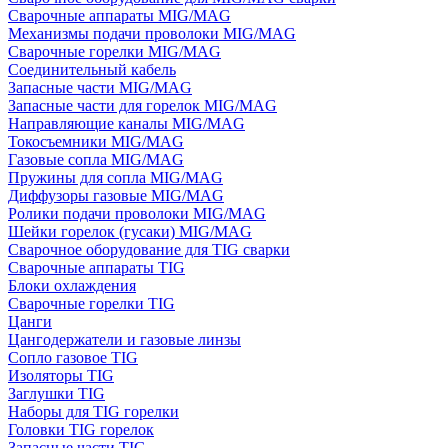
Сварочные аппараты MIG/MAG
Механизмы подачи проволоки MIG/MAG
Сварочные горелки MIG/MAG
Соединительный кабель
Запасные части MIG/MAG
Запасные части для горелок MIG/MAG
Направляющие каналы MIG/MAG
Токосъемники MIG/MAG
Газовые сопла MIG/MAG
Пружины для сопла MIG/MAG
Диффузоры газовые MIG/MAG
Ролики подачи проволоки MIG/MAG
Шейки горелок (гусаки) MIG/MAG
Сварочное оборудование для TIG сварки
Сварочные аппараты TIG
Блоки охлаждения
Сварочные горелки TIG
Цанги
Цангодержатели и газовые линзы
Сопло газовое TIG
Изоляторы TIG
Заглушки TIG
Наборы для TIG горелки
Головки TIG горелок
Запасные части TIG