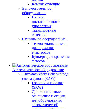
Комплектующие
Вспомогательное
оборудование
Пульты
дистанционного
управления
Транспортные
тележки
Сушильное оборудование
Термопеналы и печи
для прокалки
электродов
Бункеры для хранения
флюсов
Автоматическое оборудование
Автоматическая сварка под
слоем флюса (SAW)
Головки и горелки
(SAW)
Дополнительные
оснащение и опции
для оборудования
автоматической