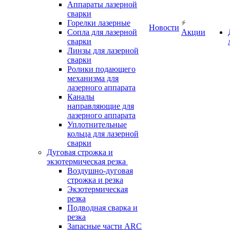
Аппараты лазерной
сварки
Горелки лазерные
Новости
Сопла для лазерной
Акции
сварки
Линзы для лазерной
сварки
Ролики подающего
механизма для
лазерного аппарата
Каналы
направляющие для
лазерного аппарата
Уплотнительные
кольца для лазерной
сварки
Дуговая строжка и
экзотермическая резка
Воздушно-дуговая
строжка и резка
Экзотермическая
резка
Подводная сварка и
резка
Запасные части ARC