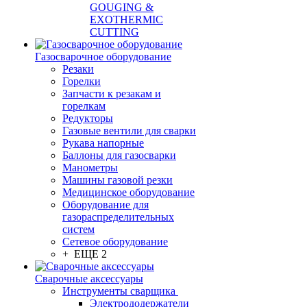
GOUGING &
EXOTHERMIC
CUTTING
Газосварочное оборудование
Резаки
Горелки
Запчасти к резакам и
горелкам
Редукторы
Газовые вентили для сварки
Рукава напорные
Баллоны для газосварки
Манометры
Машины газовой резки
Медицинское оборудование
Оборудование для
газораспределительных
систем
Сетевое оборудование
+ ЕЩЕ 2
Сварочные аксессуары
Инструменты сварщика
Электрододержатели