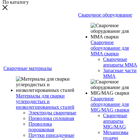
По каталогу
Сварочное оборудование
Сварочное
оборудование для
MMA сварки
Сварочные
аппараты MMA
Сварочные материалы
Запасные части
MMA
Материалы для сварки
Сварочное
углеродистых и
оборудование для
низколегированных сталей
MIG/MAG сварки
Электроды сварочные
Сварочные
Проволока сплошная
аппараты
Проволока
MIG/MAG
порошковая
Механизмы
Прутки присадочные
подачи