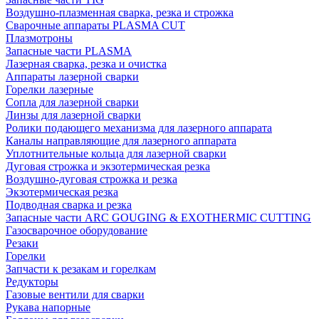
Воздушно-плазменная сварка, резка и строжка
Сварочные аппараты PLASMA CUT
Плазмотроны
Запасные части PLASMA
Лазерная сварка, резка и очистка
Аппараты лазерной сварки
Горелки лазерные
Сопла для лазерной сварки
Линзы для лазерной сварки
Ролики подающего механизма для лазерного аппарата
Каналы направляющие для лазерного аппарата
Уплотнительные кольца для лазерной сварки
Дуговая строжка и экзотермическая резка
Воздушно-дуговая строжка и резка
Экзотермическая резка
Подводная сварка и резка
Запасные части ARC GOUGING & EXOTHERMIC CUTTING
Газосварочное оборудование
Резаки
Горелки
Запчасти к резакам и горелкам
Редукторы
Газовые вентили для сварки
Рукава напорные