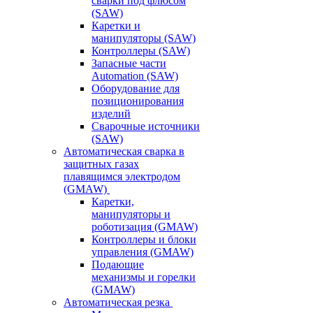
сварки под флюсом
(SAW)
Каретки и
манипуляторы (SAW)
Контроллеры (SAW)
Запасные части
Automation (SAW)
Оборудование для
позиционирования
изделий
Сварочные источники
(SAW)
Автоматическая сварка в
защитных газах
плавящимся электродом
(GMAW)
Каретки,
манипуляторы и
роботизация (GMAW)
Контроллеры и блоки
управления (GMAW)
Подающие
механизмы и горелки
(GMAW)
Автоматическая резка