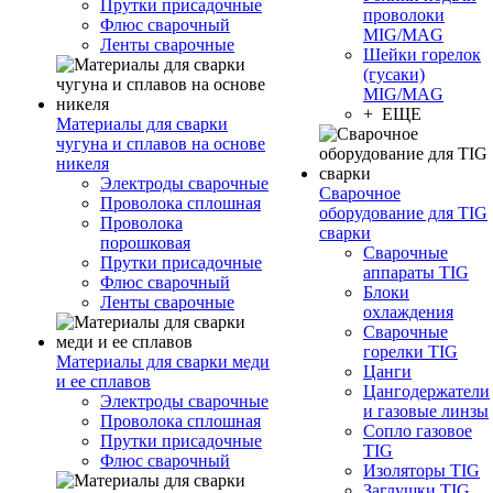
Прутки присадочные
проволоки
Флюс сварочный
MIG/MAG
Ленты сварочные
Шейки горелок
(гусаки)
MIG/MAG
+ ЕЩЕ
Материалы для сварки
чугуна и сплавов на основе
никеля
Электроды сварочные
Сварочное
Проволока сплошная
оборудование для TIG
Проволока
сварки
порошковая
Сварочные
Прутки присадочные
аппараты TIG
Флюс сварочный
Блоки
Ленты сварочные
охлаждения
Сварочные
горелки TIG
Материалы для сварки меди
Цанги
и ее сплавов
Цангодержатели
Электроды сварочные
и газовые линзы
Проволока сплошная
Сопло газовое
Прутки присадочные
TIG
Флюс сварочный
Изоляторы TIG
Заглушки TIG