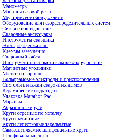
Баллоны для газосварки
Манометры
Машины газовой резки
Медицинское оборудование
Оборудование для газораспределительных систем
Сетевое оборудование
Сварочные аксессуары
Инструменты сварщика
Электрододержатели
Клеммы заземления
Сварочный кабель
Инструмент и вспомогательное оборудование
Магнитные угольники
Молотки сварщика
Вольфрамовые электроды и приспособления
Системы вытяжки сварочных дымов
Керамические подкладки
Упаковка Marathon Pac
Маркеры
Абразивные круги
Круги отрезные по металлу
Круги зачистные
Круги лепестковые тарельчатые
Самозацепляемые шлифовальные круги
Шлифовальные листы