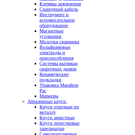
Клеммы заземления
Сварочный кабель
Инструмент и
вспомогательное
оборудование
Магнитные
угольники
Молотки сварщика
Вольфрамовые
электроды и
приспособления
Системы вытяжки
сварочных дымов
Керамические
подкладки
Упаковка Marathon
Pac
Маркеры
Абразивные круги
Круги отрезные по
металлу
Круги зачистные
Круги лепестковые
тарельчатые
Самозацепляемые