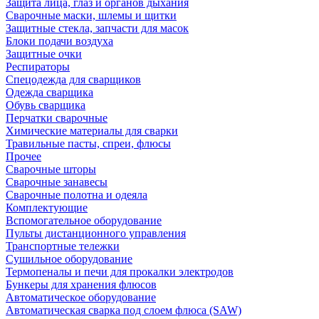
Защита лица, глаз и органов дыхания
Сварочные маски, шлемы и щитки
Защитные стекла, запчасти для масок
Блоки подачи воздуха
Защитные очки
Респираторы
Спецодежда для сварщиков
Одежда сварщика
Обувь сварщика
Перчатки сварочные
Химические материалы для сварки
Травильные пасты, спреи, флюсы
Прочее
Сварочные шторы
Сварочные занавесы
Сварочные полотна и одеяла
Комплектующие
Вспомогательное оборудование
Пульты дистанционного управления
Транспортные тележки
Сушильное оборудование
Термопеналы и печи для прокалки электродов
Бункеры для хранения флюсов
Автоматическое оборудование
Автоматическая сварка под слоем флюса (SAW)