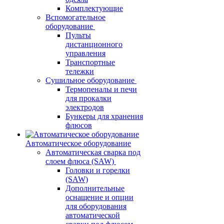
Комплектующие
Вспомогательное
оборудование
Пульты
дистанционного
управления
Транспортные
тележки
Сушильное оборудование
Термопеналы и печи
для прокалки
электродов
Бункеры для хранения
флюсов
Автоматическое оборудование
Автоматическая сварка под
слоем флюса (SAW)
Головки и горелки
(SAW)
Дополнительные
оснащение и опции
для оборудования
автоматической