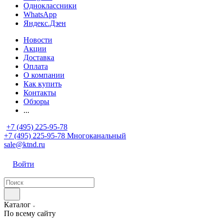
Одноклассники
WhatsApp
Яндекс.Дзен
Новости
Акции
Доставка
Оплата
О компании
Как купить
Контакты
Обзоры
...
+7 (495) 225-95-78
+7 (495) 225-95-78
Многоканальный
sale@ktnd.ru
Войти
Каталог
По всему сайту