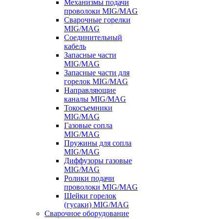
Механизмы подачи
проволоки MIG/MAG
Сварочные горелки
MIG/MAG
Соединительный
кабель
Запасные части
MIG/MAG
Запасные части для
горелок MIG/MAG
Направляющие
каналы MIG/MAG
Токосъемники
MIG/MAG
Газовые сопла
MIG/MAG
Пружины для сопла
MIG/MAG
Диффузоры газовые
MIG/MAG
Ролики подачи
проволоки MIG/MAG
Шейки горелок
(гусаки) MIG/MAG
Сварочное оборудование