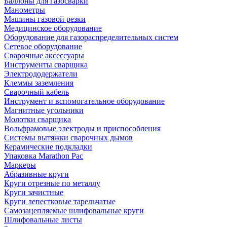
Баллоны для газосварки
Манометры
Машины газовой резки
Медицинское оборудование
Оборудование для газораспределительных систем
Сетевое оборудование
Сварочные аксессуары
Инструменты сварщика
Электрододержатели
Клеммы заземления
Сварочный кабель
Инструмент и вспомогательное оборудование
Магнитные угольники
Молотки сварщика
Вольфрамовые электроды и приспособления
Системы вытяжки сварочных дымов
Керамические подкладки
Упаковка Marathon Pac
Маркеры
Абразивные круги
Круги отрезные по металлу
Круги зачистные
Круги лепестковые тарельчатые
Самозацепляемые шлифовальные круги
Шлифовальные листы