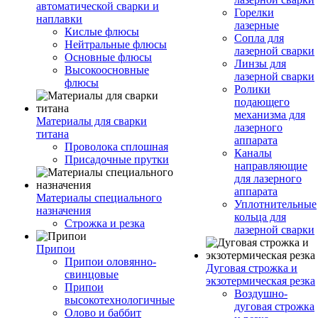
автоматической сварки и
Горелки
наплавки
лазерные
Кислые флюсы
Сопла для
Нейтральные флюсы
лазерной сварки
Основные флюсы
Линзы для
Высокоосновные
лазерной сварки
флюсы
Ролики
подающего
механизма для
Материалы для сварки
лазерного
титана
аппарата
Проволока сплошная
Каналы
Присадочные прутки
направляющие
для лазерного
аппарата
Материалы специального
Уплотнительные
назначения
кольца для
Строжка и резка
лазерной сварки
Припои
Припои оловянно-
Дуговая строжка и
свинцовые
экзотермическая резка
Припои
Воздушно-
высокотехнологичные
дуговая строжка
Олово и баббит