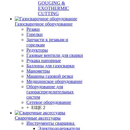
GOUGING &
EXOTHERMIC
CUTTING
Газосварочное оборудование
Резаки
Горелки
Запчасти к резакам и
горелкам
Редукторы
Газовые вентили для сварки
Рукава напорные
Баллоны для газосварки
Манометры
Машины газовой резки
Медицинское оборудование
Оборудование для
газораспределительных
систем
Сетевое оборудование
+ ЕЩЕ 2
Сварочные аксессуары
Инструменты сварщика
Электрододержатели