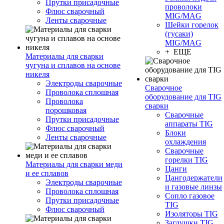
Прутки присадочные
проволоки
Флюс сварочный
MIG/MAG
Ленты сварочные
Шейки горелок
(гусаки)
MIG/MAG
+ ЕЩЕ
Материалы для сварки
чугуна и сплавов на основе
никеля
Электроды сварочные
Сварочное
Проволока сплошная
оборудование для TIG
Проволока
сварки
порошковая
Сварочные
Прутки присадочные
аппараты TIG
Флюс сварочный
Блоки
Ленты сварочные
охлаждения
Сварочные
горелки TIG
Материалы для сварки меди
Цанги
и ее сплавов
Цангодержатели
Электроды сварочные
и газовые линзы
Проволока сплошная
Сопло газовое
Прутки присадочные
TIG
Флюс сварочный
Изоляторы TIG
Заглушки TIG