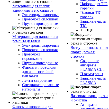
Наборы для TIG
Материалы для сварки
горелки
алюминия и его сплавов
Головки TIG
Электроды сварочные
горелок
Проволока сплошная
Запасные части
Прутки присадочные
TIG
+ ЕЩЕ
Материалы для наплавки и
ремонта деталей
Электроды сварочные
Воздушно-плазменная
Проволока сплошная
сварка, резка и
Проволока
строжка
порошковая
Сварочные
Прутки присадочные
аппараты
Флюсы и проволоки
PLASMA CUT
для износостойкой
Плазмотроны
наплавки
Запасные части
Ленты сварочные
PLASMA
Специализированные
материалы
Лазерная сварка, резка
и очистка
Аппараты
Флюсы и проволоки для
лазерной сварки