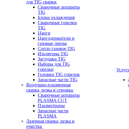
для TIG сварки
Сварочные аппараты
TIG
Блоки охлаждения
Сварочные горелки
TIG
Цанги
Цангодержатели и
газовые линзы
Сопло газовое TIG
Изоляторы TIG
Заглушки TIG
Наборы для TIG
горелки
Услуг
Головки TIG горелок
Запасные части TIG
Воздушно-плазменная
сварка, резка и строжка
Сварочные аппараты
PLASMA CUT
Плазмотроны
Запасные части
PLASMA
Лазерная сварка, резка и
очистка