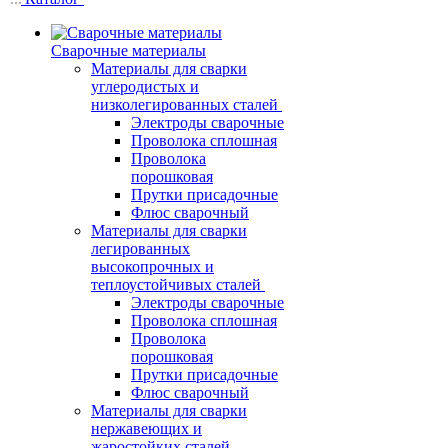
Сварочные материалы
Материалы для сварки
углеродистых и
низколегированных сталей
Электроды сварочные
Проволока сплошная
Проволока
порошковая
Прутки присадочные
Флюс сварочный
Материалы для сварки
легированных
высокопрочных и
теплоустойчивых сталей
Электроды сварочные
Проволока сплошная
Проволока
порошковая
Прутки присадочные
Флюс сварочный
Материалы для сварки
нержавеющих и
жаростойких сталей