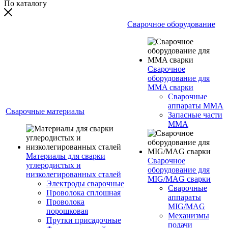
По каталогу
Сварочное оборудование
Сварочное
оборудование для
MMA сварки
Сварочные
аппараты MMA
Сварочные материалы
Запасные части
MMA
Материалы для сварки
Сварочное
углеродистых и
оборудование для
низколегированных сталей
MIG/MAG сварки
Электроды сварочные
Сварочные
Проволока сплошная
аппараты
Проволока
MIG/MAG
порошковая
Механизмы
Прутки присадочные
подачи