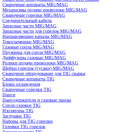
Сварочные аппараты MIG/MAG
Механизмы подачи проволоки MIG/MAG
Сварочные горелки MIG/MAG
Соединительный кабель
Запасные части MIG/MAG
Запасные части для горелок MIG/MAG
Направляющие каналы MIG/MAG
Токосъемники MIG/MAG
Газовые сопла MIG/MAG
Пружины для сопла MIG/MAG
Диффузоры газовые MIG/MAG
Ролики подачи проволоки MIG/MAG
Шейки горелок (гусаки) MIG/MAG
Сварочное оборудование для TIG сварки
Сварочные аппараты TIG
Блоки охлаждения
Сварочные горелки TIG
Цанги
Цангодержатели и газовые линзы
Сопло газовое TIG
Изоляторы TIG
Заглушки TIG
Наборы для TIG горелки
Головки TIG горелок
Запасные части TIG