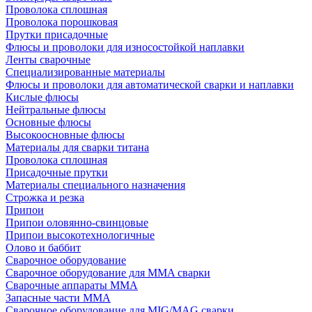
Проволока сплошная
Проволока порошковая
Прутки присадочные
Флюсы и проволоки для износостойкой наплавки
Ленты сварочные
Специализированные материалы
Флюсы и проволоки для автоматической сварки и наплавки
Кислые флюсы
Нейтральные флюсы
Основные флюсы
Высокоосновные флюсы
Материалы для сварки титана
Проволока сплошная
Присадочные прутки
Материалы специального назначения
Строжка и резка
Припои
Припои оловянно-свинцовые
Припои высокотехнологичные
Олово и баббит
Сварочное оборудование
Сварочное оборудование для MMA сварки
Сварочные аппараты MMA
Запасные части MMA
Сварочное оборудование для MIG/MAG сварки