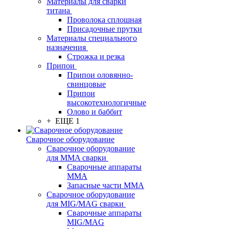
Материалы для сварки
титана
Проволока сплошная
Присадочные прутки
Материалы специального
назначения
Строжка и резка
Припои
Припои оловянно-
свинцовые
Припои
высокотехнологичные
Олово и баббит
+ ЕЩЕ 1
Сварочное оборудование
Сварочное оборудование
для MMA сварки
Сварочные аппараты
MMA
Запасные части MMA
Сварочное оборудование
для MIG/MAG сварки
Сварочные аппараты
MIG/MAG