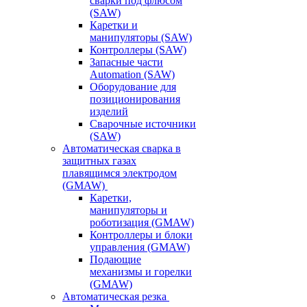
сварки под флюсом
(SAW)
Каретки и
манипуляторы (SAW)
Контроллеры (SAW)
Запасные части
Automation (SAW)
Оборудование для
позиционирования
изделий
Сварочные источники
(SAW)
Автоматическая сварка в
защитных газах
плавящимся электродом
(GMAW)
Каретки,
манипуляторы и
роботизация (GMAW)
Контроллеры и блоки
управления (GMAW)
Подающие
механизмы и горелки
(GMAW)
Автоматическая резка