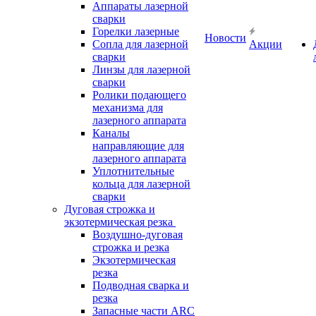
Аппараты лазерной
сварки
Горелки лазерные
Новости
Сопла для лазерной
Акции
сварки
Линзы для лазерной
сварки
Ролики подающего
механизма для
лазерного аппарата
Каналы
направляющие для
лазерного аппарата
Уплотнительные
кольца для лазерной
сварки
Дуговая строжка и
экзотермическая резка
Воздушно-дуговая
строжка и резка
Экзотермическая
резка
Подводная сварка и
резка
Запасные части ARC