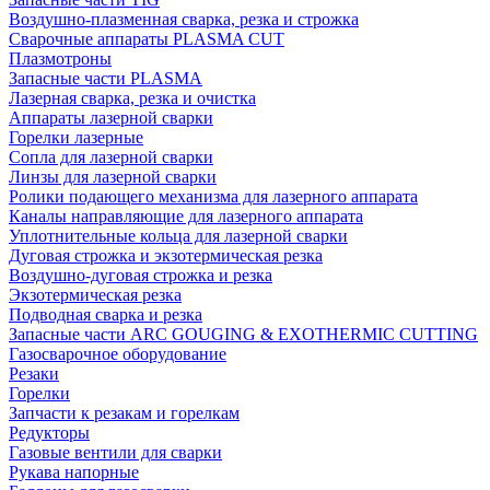
Воздушно-плазменная сварка, резка и строжка
Сварочные аппараты PLASMA CUT
Плазмотроны
Запасные части PLASMA
Лазерная сварка, резка и очистка
Аппараты лазерной сварки
Горелки лазерные
Сопла для лазерной сварки
Линзы для лазерной сварки
Ролики подающего механизма для лазерного аппарата
Каналы направляющие для лазерного аппарата
Уплотнительные кольца для лазерной сварки
Дуговая строжка и экзотермическая резка
Воздушно-дуговая строжка и резка
Экзотермическая резка
Подводная сварка и резка
Запасные части ARC GOUGING & EXOTHERMIC CUTTING
Газосварочное оборудование
Резаки
Горелки
Запчасти к резакам и горелкам
Редукторы
Газовые вентили для сварки
Рукава напорные