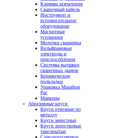
Клеммы заземления
Сварочный кабель
Инструмент и
вспомогательное
оборудование
Магнитные
угольники
Молотки сварщика
Вольфрамовые
электроды и
приспособления
Системы вытяжки
сварочных дымов
Керамические
подкладки
Упаковка Marathon
Pac
Маркеры
Абразивные круги
Круги отрезные по
металлу
Круги зачистные
Круги лепестковые
тарельчатые
Самозацепляемые