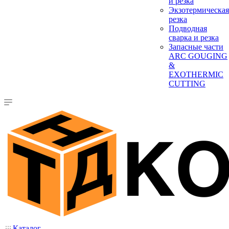
и резка
Экзотермическая
резка
Подводная
сварка и резка
Запасные части
ARC GOUGING
&
EXOTHERMIC
CUTTING
Каталог