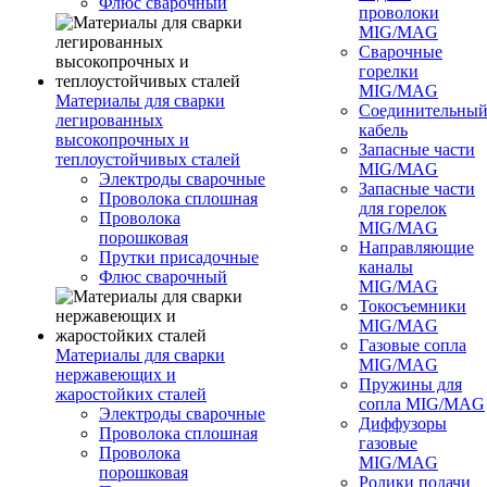
Флюс сварочный
проволоки
MIG/MAG
Сварочные
горелки
MIG/MAG
Материалы для сварки
Соединительны
легированных
кабель
высокопрочных и
Запасные части
теплоустойчивых сталей
MIG/MAG
Электроды сварочные
Запасные части
Проволока сплошная
для горелок
Проволока
MIG/MAG
порошковая
Направляющие
Прутки присадочные
каналы
Флюс сварочный
MIG/MAG
Токосъемники
MIG/MAG
Газовые сопла
Материалы для сварки
MIG/MAG
нержавеющих и
Пружины для
жаростойких сталей
сопла MIG/MAG
Электроды сварочные
Диффузоры
Проволока сплошная
газовые
Проволока
MIG/MAG
порошковая
Ролики подачи