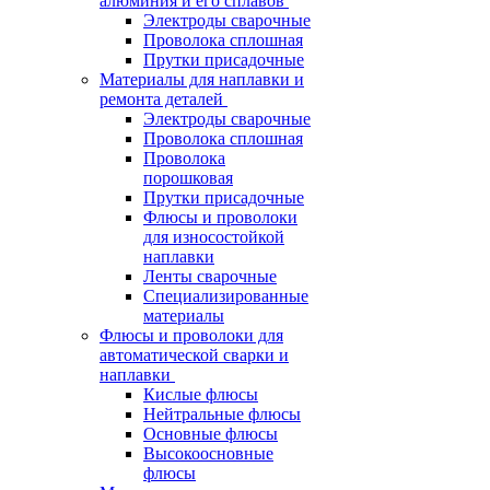
алюминия и его сплавов
Электроды сварочные
Проволока сплошная
Прутки присадочные
Материалы для наплавки и
ремонта деталей
Электроды сварочные
Проволока сплошная
Проволока
порошковая
Прутки присадочные
Флюсы и проволоки
для износостойкой
наплавки
Ленты сварочные
Специализированные
материалы
Флюсы и проволоки для
автоматической сварки и
наплавки
Кислые флюсы
Нейтральные флюсы
Основные флюсы
Высокоосновные
флюсы