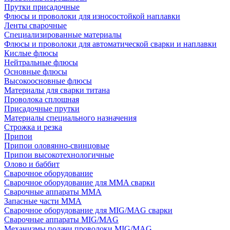
Прутки присадочные
Флюсы и проволоки для износостойкой наплавки
Ленты сварочные
Специализированные материалы
Флюсы и проволоки для автоматической сварки и наплавки
Кислые флюсы
Нейтральные флюсы
Основные флюсы
Высокоосновные флюсы
Материалы для сварки титана
Проволока сплошная
Присадочные прутки
Материалы специального назначения
Строжка и резка
Припои
Припои оловянно-свинцовые
Припои высокотехнологичные
Олово и баббит
Сварочное оборудование
Сварочное оборудование для MMA сварки
Сварочные аппараты MMA
Запасные части MMA
Сварочное оборудование для MIG/MAG сварки
Сварочные аппараты MIG/MAG
Механизмы подачи проволоки MIG/MAG