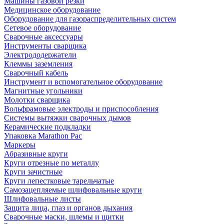
Машины газовой резки
Медицинское оборудование
Оборудование для газораспределительных систем
Сетевое оборудование
Сварочные аксессуары
Инструменты сварщика
Электрододержатели
Клеммы заземления
Сварочный кабель
Инструмент и вспомогательное оборудование
Магнитные угольники
Молотки сварщика
Вольфрамовые электроды и приспособления
Системы вытяжки сварочных дымов
Керамические подкладки
Упаковка Marathon Pac
Маркеры
Абразивные круги
Круги отрезные по металлу
Круги зачистные
Круги лепестковые тарельчатые
Самозацепляемые шлифовальные круги
Шлифовальные листы
Защита лица, глаз и органов дыхания
Сварочные маски, шлемы и щитки