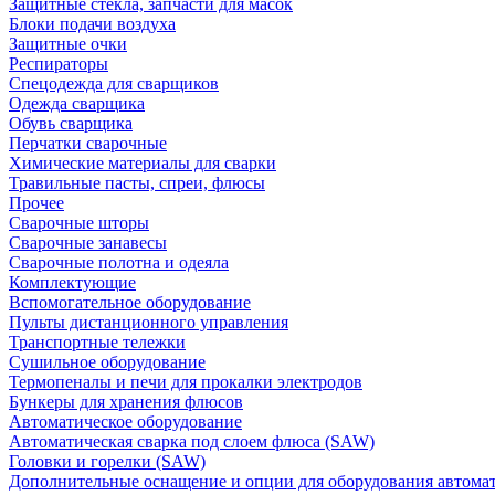
Защитные стекла, запчасти для масок
Блоки подачи воздуха
Защитные очки
Респираторы
Спецодежда для сварщиков
Одежда сварщика
Обувь сварщика
Перчатки сварочные
Химические материалы для сварки
Травильные пасты, спреи, флюсы
Прочее
Сварочные шторы
Сварочные занавесы
Сварочные полотна и одеяла
Комплектующие
Вспомогательное оборудование
Пульты дистанционного управления
Транспортные тележки
Сушильное оборудование
Термопеналы и печи для прокалки электродов
Бункеры для хранения флюсов
Автоматическое оборудование
Автоматическая сварка под слоем флюса (SAW)
Головки и горелки (SAW)
Дополнительные оснащение и опции для оборудования автома