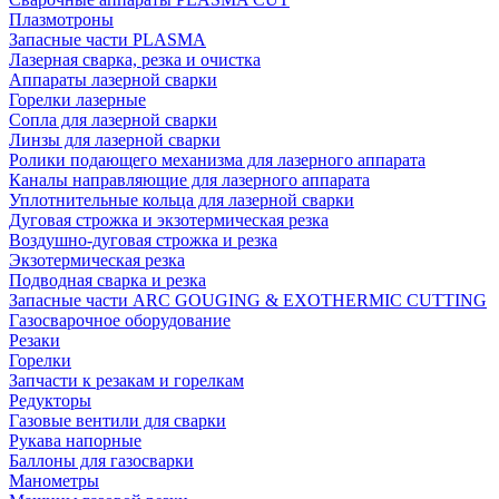
Плазмотроны
Запасные части PLASMA
Лазерная сварка, резка и очистка
Аппараты лазерной сварки
Горелки лазерные
Сопла для лазерной сварки
Линзы для лазерной сварки
Ролики подающего механизма для лазерного аппарата
Каналы направляющие для лазерного аппарата
Уплотнительные кольца для лазерной сварки
Дуговая строжка и экзотермическая резка
Воздушно-дуговая строжка и резка
Экзотермическая резка
Подводная сварка и резка
Запасные части ARC GOUGING & EXOTHERMIC CUTTING
Газосварочное оборудование
Резаки
Горелки
Запчасти к резакам и горелкам
Редукторы
Газовые вентили для сварки
Рукава напорные
Баллоны для газосварки
Манометры