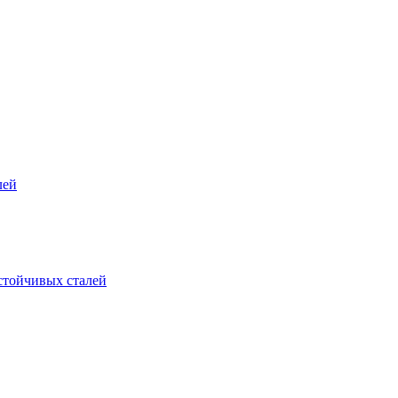
лей
стойчивых сталей