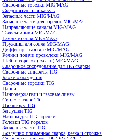
Сварочные горелки MIG/MAG
Соединительный кабель
Запасные части MIG/MAG
Запасные части для горелок MIG/MAG
Направляющие каналы MIG/MAG
Токосъемники MIG/MAG
Газовые сопла MIG/MAG
Пружины для сопла MIG/MAG
Диффузоры газовые MIG/MAG
Ролики подачи проволоки MIG/MAG
Шейки горелок (гусаки) MIG/MAG
Сварочное оборудование для TIG сварки
Сварочные аппараты TIG
Блоки охлаждения
Сварочные горелки TIG
Цанги
Цангодержатели и газовые линзы
Сопло газовое TIG
Изоляторы TIG
Заглушки TIG
Наборы для TIG горелки
Головки TIG горелок
Запасные части TIG
Воздушно-плазменная сварка, резка и строжка
Сварочные аппараты PLASMA CUT