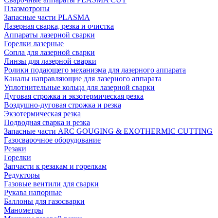
Плазмотроны
Запасные части PLASMA
Лазерная сварка, резка и очистка
Аппараты лазерной сварки
Горелки лазерные
Сопла для лазерной сварки
Линзы для лазерной сварки
Ролики подающего механизма для лазерного аппарата
Каналы направляющие для лазерного аппарата
Уплотнительные кольца для лазерной сварки
Дуговая строжка и экзотермическая резка
Воздушно-дуговая строжка и резка
Экзотермическая резка
Подводная сварка и резка
Запасные части ARC GOUGING & EXOTHERMIC CUTTING
Газосварочное оборудование
Резаки
Горелки
Запчасти к резакам и горелкам
Редукторы
Газовые вентили для сварки
Рукава напорные
Баллоны для газосварки
Манометры