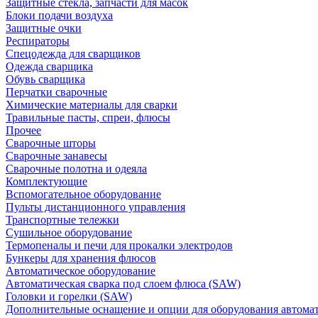
Защитные стекла, запчасти для масок
Блоки подачи воздуха
Защитные очки
Респираторы
Спецодежда для сварщиков
Одежда сварщика
Обувь сварщика
Перчатки сварочные
Химические материалы для сварки
Травильные пасты, спреи, флюсы
Прочее
Сварочные шторы
Сварочные занавесы
Сварочные полотна и одеяла
Комплектующие
Вспомогательное оборудование
Пульты дистанционного управления
Транспортные тележки
Сушильное оборудование
Термопеналы и печи для прокалки электродов
Бункеры для хранения флюсов
Автоматическое оборудование
Автоматическая сварка под слоем флюса (SAW)
Головки и горелки (SAW)
Дополнительные оснащение и опции для оборудования автома