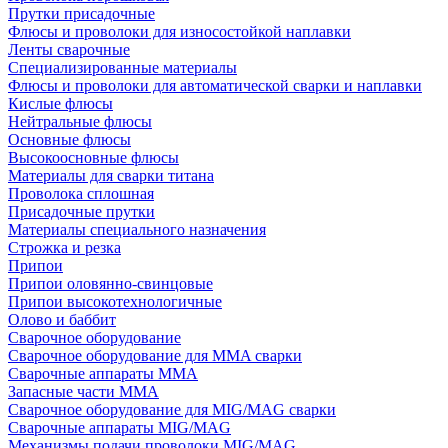
Прутки присадочные
Флюсы и проволоки для износостойкой наплавки
Ленты сварочные
Специализированные материалы
Флюсы и проволоки для автоматической сварки и наплавки
Кислые флюсы
Нейтральные флюсы
Основные флюсы
Высокоосновные флюсы
Материалы для сварки титана
Проволока сплошная
Присадочные прутки
Материалы специального назначения
Строжка и резка
Припои
Припои оловянно-свинцовые
Припои высокотехнологичные
Олово и баббит
Сварочное оборудование
Сварочное оборудование для MMA сварки
Сварочные аппараты MMA
Запасные части MMA
Сварочное оборудование для MIG/MAG сварки
Сварочные аппараты MIG/MAG
Механизмы подачи проволоки MIG/MAG