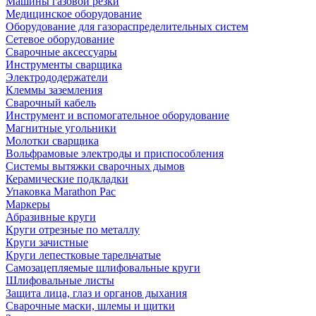
Машины газовой резки
Медицинское оборудование
Оборудование для газораспределительных систем
Сетевое оборудование
Сварочные аксессуары
Инструменты сварщика
Электрододержатели
Клеммы заземления
Сварочный кабель
Инструмент и вспомогательное оборудование
Магнитные угольники
Молотки сварщика
Вольфрамовые электроды и приспособления
Системы вытяжки сварочных дымов
Керамические подкладки
Упаковка Marathon Pac
Маркеры
Абразивные круги
Круги отрезные по металлу
Круги зачистные
Круги лепестковые тарельчатые
Самозацепляемые шлифовальные круги
Шлифовальные листы
Защита лица, глаз и органов дыхания
Сварочные маски, шлемы и щитки