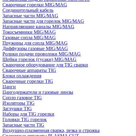
Сварочные горелки MIG/MAG
Соединительный кабель
Запасные части MIG/MAG
Запасные части для горелок MIG/MAG
Направляющие каналы MIG/MAG
Токосъемники MIG/MAG
Газовые сопла MIG/MAG
Пружины для сопла MIG/MAG
Диффузоры газовые MIG/MAG
Ролики подачи проволоки MIG/MAG
Шейки горелок (гусаки) MIG/MAG
Сварочное оборудование для TIG сварки
Сварочные аппараты TIG
Блоки охлаждения
Сварочные горелки TIG
Цанги
Цангодержатели и газовые линзы
Сопло газовое TIG
Изоляторы TIG
Заглушки TIG
Наборы для TIG горелки
Головки TIG горелок
Запасные части TIG
Воздушно-плазменная сварка, резка и строжка
Сварочные аппараты PLASMA CUT