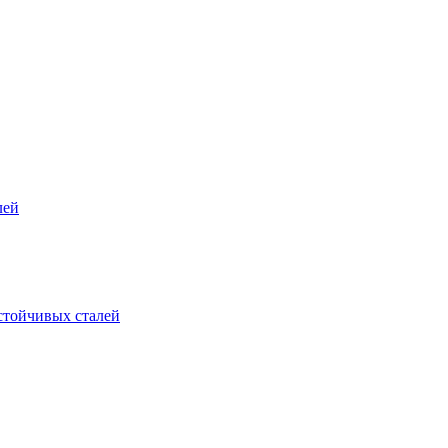
лей
стойчивых сталей