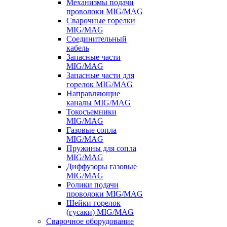
Механизмы подачи
проволоки MIG/MAG
Сварочные горелки
MIG/MAG
Соединительный
кабель
Запасные части
MIG/MAG
Запасные части для
горелок MIG/MAG
Направляющие
каналы MIG/MAG
Токосъемники
MIG/MAG
Газовые сопла
MIG/MAG
Пружины для сопла
MIG/MAG
Диффузоры газовые
MIG/MAG
Ролики подачи
проволоки MIG/MAG
Шейки горелок
(гусаки) MIG/MAG
Сварочное оборудование