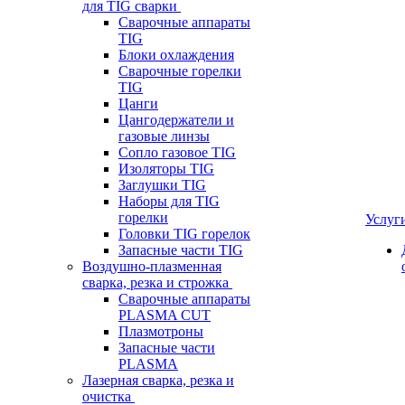
для TIG сварки
Сварочные аппараты
TIG
Блоки охлаждения
Сварочные горелки
TIG
Цанги
Цангодержатели и
газовые линзы
Сопло газовое TIG
Изоляторы TIG
Заглушки TIG
Наборы для TIG
горелки
Услуг
Головки TIG горелок
Запасные части TIG
Воздушно-плазменная
сварка, резка и строжка
Сварочные аппараты
PLASMA CUT
Плазмотроны
Запасные части
PLASMA
Лазерная сварка, резка и
очистка