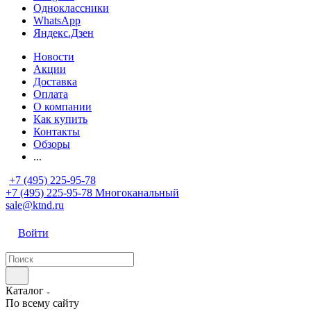
Одноклассники
WhatsApp
Яндекс.Дзен
Новости
Акции
Доставка
Оплата
О компании
Как купить
Контакты
Обзоры
...
+7 (495) 225-95-78
+7 (495) 225-95-78
Многоканальный
sale@ktnd.ru
Войти
Каталог
По всему сайту