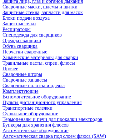
Защита лица, глаз и органов дыхания
Сварочные маски, шлемы и щитки
Защитные стекла, запчасти для масок
Блоки подачи воздуха
Защитные очки
Респираторы
Спецодежда для сварщиков
Одежда сварщика
Обувь сварщика
Перчатки сварочные
Химические материалы для сварки
Травильные пасты, спреи, флюсы
Прочее
Сварочные шторы
Сварочные занавесы
Сварочные полотна и одеяла
Комплектующие
Вспомогательное оборудование
Пульты дистанционного управления
Транспортные тележки
Сушильное оборудование
Термопеналы и печи для прокалки электродов
Бункеры для хранения флюсов
Автоматическое оборудование
Автоматическая сварка под слоем флюса (SAW)