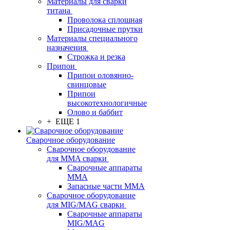
Материалы для сварки
титана
Проволока сплошная
Присадочные прутки
Материалы специального
назначения
Строжка и резка
Припои
Припои оловянно-
свинцовые
Припои
высокотехнологичные
Олово и баббит
+ ЕЩЕ 1
Сварочное оборудование
Сварочное оборудование
для MMA сварки
Сварочные аппараты
MMA
Запасные части MMA
Сварочное оборудование
для MIG/MAG сварки
Сварочные аппараты
MIG/MAG