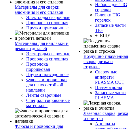
Наборы для TIG
Материалы для сварки
горелки
алюминия и его сплавов
Головки TIG
Электроды сварочные
горелок
Проволока сплошная
Запасные части
Прутки присадочные
TIG
+ ЕЩЕ
Материалы для наплавки и
ремонта деталей
Электроды сварочные
Воздушно-плазменная
Проволока сплошная
сварка, резка и
Проволока
строжка
порошковая
Сварочные
Прутки присадочные
аппараты
Флюсы и проволоки
PLASMA CUT
для износостойкой
Плазмотроны
наплавки
Запасные части
Ленты сварочные
PLASMA
Специализированные
материалы
Лазерная сварка, резка
и очистка
Аппараты
Флюсы и проволоки для
лазерной сварки