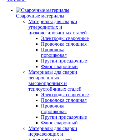
Сварочные материалы
Материалы для сварки
углеродистых и
низколегированных сталей
Электроды сварочные
Проволока сплошная
Проволока
порошковая
Прутки присадочные
Флюс сварочный
Материалы для сварки
легированных
высокопрочных и
теплоустойчивых сталей
Электроды сварочные
Проволока сплошная
Проволока
порошковая
Прутки присадочные
Флюс сварочный
Материалы для сварки
нержавеющих и
жаростойких сталей