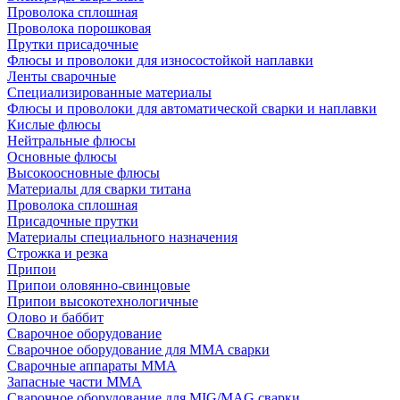
Проволока сплошная
Проволока порошковая
Прутки присадочные
Флюсы и проволоки для износостойкой наплавки
Ленты сварочные
Специализированные материалы
Флюсы и проволоки для автоматической сварки и наплавки
Кислые флюсы
Нейтральные флюсы
Основные флюсы
Высокоосновные флюсы
Материалы для сварки титана
Проволока сплошная
Присадочные прутки
Материалы специального назначения
Строжка и резка
Припои
Припои оловянно-свинцовые
Припои высокотехнологичные
Олово и баббит
Сварочное оборудование
Сварочное оборудование для MMA сварки
Сварочные аппараты MMA
Запасные части MMA
Сварочное оборудование для MIG/MAG сварки