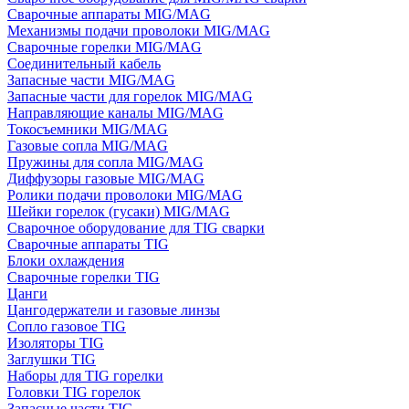
Сварочные аппараты MIG/MAG
Механизмы подачи проволоки MIG/MAG
Сварочные горелки MIG/MAG
Соединительный кабель
Запасные части MIG/MAG
Запасные части для горелок MIG/MAG
Направляющие каналы MIG/MAG
Токосъемники MIG/MAG
Газовые сопла MIG/MAG
Пружины для сопла MIG/MAG
Диффузоры газовые MIG/MAG
Ролики подачи проволоки MIG/MAG
Шейки горелок (гусаки) MIG/MAG
Сварочное оборудование для TIG сварки
Сварочные аппараты TIG
Блоки охлаждения
Сварочные горелки TIG
Цанги
Цангодержатели и газовые линзы
Сопло газовое TIG
Изоляторы TIG
Заглушки TIG
Наборы для TIG горелки
Головки TIG горелок
Запасные части TIG