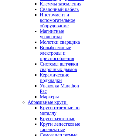
Клеммы заземления
Сварочный кабель
Инструмент и
вспомогательное
оборудование
Магнитные
угольники
Молотки сварщика
Вольфрамовые
электроды и
приспособления
Системы вытяжки
сварочных дымов
Керамические
подкладки
Упаковка Marathon
Pac
Маркеры
Абразивные круги
Круги отрезные по
металлу
Круги зачистные
Круги лепестковые
тарельчатые
Самозацепляемые