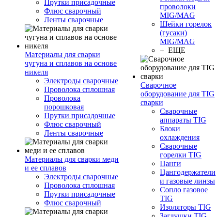
Прутки присадочные
проволоки
Флюс сварочный
MIG/MAG
Ленты сварочные
Шейки горелок
(гусаки)
MIG/MAG
+ ЕЩЕ
Материалы для сварки
чугуна и сплавов на основе
никеля
Электроды сварочные
Сварочное
Проволока сплошная
оборудование для TIG
Проволока
сварки
порошковая
Сварочные
Прутки присадочные
аппараты TIG
Флюс сварочный
Блоки
Ленты сварочные
охлаждения
Сварочные
горелки TIG
Материалы для сварки меди
Цанги
и ее сплавов
Цангодержатели
Электроды сварочные
и газовые линзы
Проволока сплошная
Сопло газовое
Прутки присадочные
TIG
Флюс сварочный
Изоляторы TIG
Заглушки TIG