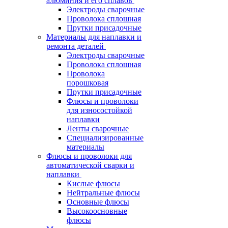
алюминия и его сплавов
Электроды сварочные
Проволока сплошная
Прутки присадочные
Материалы для наплавки и
ремонта деталей
Электроды сварочные
Проволока сплошная
Проволока
порошковая
Прутки присадочные
Флюсы и проволоки
для износостойкой
наплавки
Ленты сварочные
Специализированные
материалы
Флюсы и проволоки для
автоматической сварки и
наплавки
Кислые флюсы
Нейтральные флюсы
Основные флюсы
Высокоосновные
флюсы