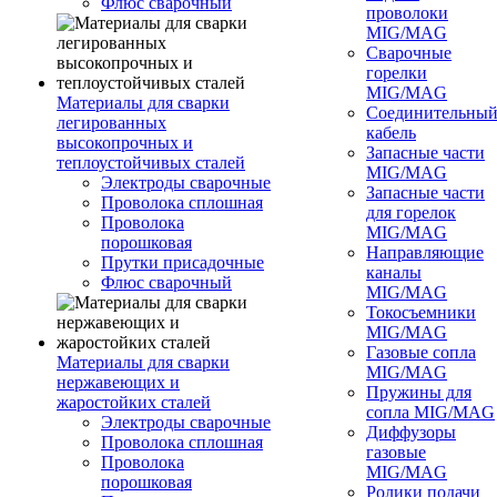
Флюс сварочный
проволоки
MIG/MAG
Сварочные
горелки
MIG/MAG
Материалы для сварки
Соединительны
легированных
кабель
высокопрочных и
Запасные части
теплоустойчивых сталей
MIG/MAG
Электроды сварочные
Запасные части
Проволока сплошная
для горелок
Проволока
MIG/MAG
порошковая
Направляющие
Прутки присадочные
каналы
Флюс сварочный
MIG/MAG
Токосъемники
MIG/MAG
Газовые сопла
Материалы для сварки
MIG/MAG
нержавеющих и
Пружины для
жаростойких сталей
сопла MIG/MAG
Электроды сварочные
Диффузоры
Проволока сплошная
газовые
Проволока
MIG/MAG
порошковая
Ролики подачи