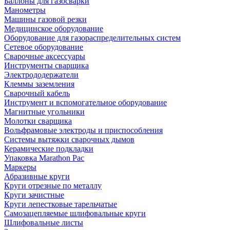
Баллоны для газосварки
Манометры
Машины газовой резки
Медицинское оборудование
Оборудование для газораспределительных систем
Сетевое оборудование
Сварочные аксессуары
Инструменты сварщика
Электрододержатели
Клеммы заземления
Сварочный кабель
Инструмент и вспомогательное оборудование
Магнитные угольники
Молотки сварщика
Вольфрамовые электроды и приспособления
Системы вытяжки сварочных дымов
Керамические подкладки
Упаковка Marathon Pac
Маркеры
Абразивные круги
Круги отрезные по металлу
Круги зачистные
Круги лепестковые тарельчатые
Самозацепляемые шлифовальные круги
Шлифовальные листы