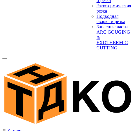
и резка
Экзотермическая
резка
Подводная
сварка и резка
Запасные части
ARC GOUGING
&
EXOTHERMIC
CUTTING
Каталог