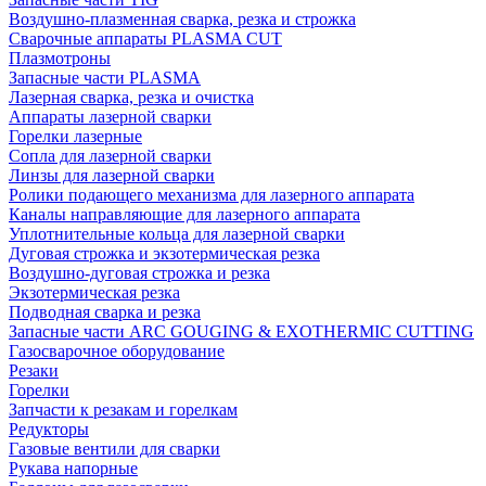
Воздушно-плазменная сварка, резка и строжка
Сварочные аппараты PLASMA CUT
Плазмотроны
Запасные части PLASMA
Лазерная сварка, резка и очистка
Аппараты лазерной сварки
Горелки лазерные
Сопла для лазерной сварки
Линзы для лазерной сварки
Ролики подающего механизма для лазерного аппарата
Каналы направляющие для лазерного аппарата
Уплотнительные кольца для лазерной сварки
Дуговая строжка и экзотермическая резка
Воздушно-дуговая строжка и резка
Экзотермическая резка
Подводная сварка и резка
Запасные части ARC GOUGING & EXOTHERMIC CUTTING
Газосварочное оборудование
Резаки
Горелки
Запчасти к резакам и горелкам
Редукторы
Газовые вентили для сварки
Рукава напорные