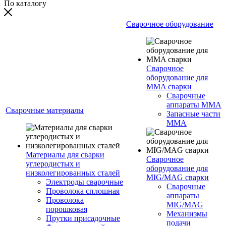
По каталогу
Сварочное оборудование
Сварочное
оборудование для
MMA сварки
Сварочные
аппараты MMA
Сварочные материалы
Запасные части
MMA
Материалы для сварки
Сварочное
углеродистых и
оборудование для
низколегированных сталей
MIG/MAG сварки
Электроды сварочные
Сварочные
Проволока сплошная
аппараты
Проволока
MIG/MAG
порошковая
Механизмы
Прутки присадочные
подачи