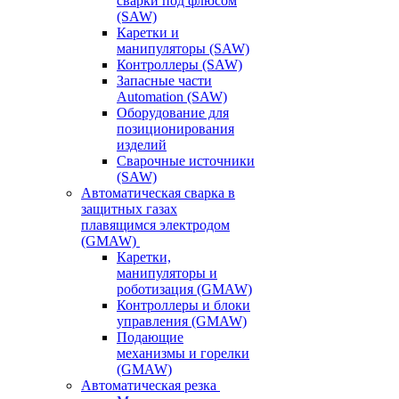
сварки под флюсом
(SAW)
Каретки и
манипуляторы (SAW)
Контроллеры (SAW)
Запасные части
Automation (SAW)
Оборудование для
позиционирования
изделий
Сварочные источники
(SAW)
Автоматическая сварка в
защитных газах
плавящимся электродом
(GMAW)
Каретки,
манипуляторы и
роботизация (GMAW)
Контроллеры и блоки
управления (GMAW)
Подающие
механизмы и горелки
(GMAW)
Автоматическая резка