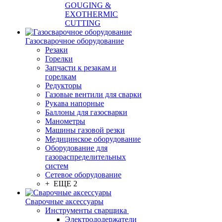
GOUGING &
EXOTHERMIC
CUTTING
Газосварочное оборудование
Резаки
Горелки
Запчасти к резакам и
горелкам
Редукторы
Газовые вентили для сварки
Рукава напорные
Баллоны для газосварки
Манометры
Машины газовой резки
Медицинское оборудование
Оборудование для
газораспределительных
систем
Сетевое оборудование
+ ЕЩЕ 2
Сварочные аксессуары
Инструменты сварщика
Электрододержатели