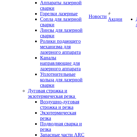
Аппараты лазерной
сварки
Горелки лазерные
Новости
Сопла для лазерной
Акции
сварки
Линзы для лазерной
сварки
Ролики подающего
механизма для
лазерного аппарата
Каналы
направляющие для
лазерного аппарата
Уплотнительные
кольца для лазерной
сварки
Дуговая строжка и
экзотермическая резка
Воздушно-дуговая
строжка и резка
Экзотермическая
резка
Подводная сварка и
резка
Запасные части ARC