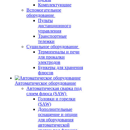
Комплектующие
Вспомогательное
оборудование
Пульты
дистанционного
управления
Транспортные
тележки
Сушильное оборудование
Термопеналы и печи
для прокалки
электродов
Бункеры для хранения
флюсов
Автоматическое оборудование
Автоматическая сварка под
слоем флюса (SAW)
Головки и горелки
(SAW)
Дополнительные
оснащение и опции
для оборудования
автоматической