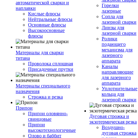
автоматической сварки и
Горелки
наплавки
лазерные
Кислые флюсы
Сопла для
Нейтральные флюсы
лазерной сварки
Основные флюсы
Линзы для
Высокоосновные
лазерной сварки
флюсы
Ролики
подающего
механизма для
Материалы для сварки
лазерного
титана
аппарата
Проволока сплошная
Каналы
Присадочные прутки
направляющие
для лазерного
аппарата
Материалы специального
Уплотнительные
назначения
кольца для
Строжка и резка
лазерной сварки
Припои
Припои оловянно-
Дуговая строжка и
свинцовые
экзотермическая резка
Припои
Воздушно-
высокотехнологичные
дуговая строжка
Олово и баббит